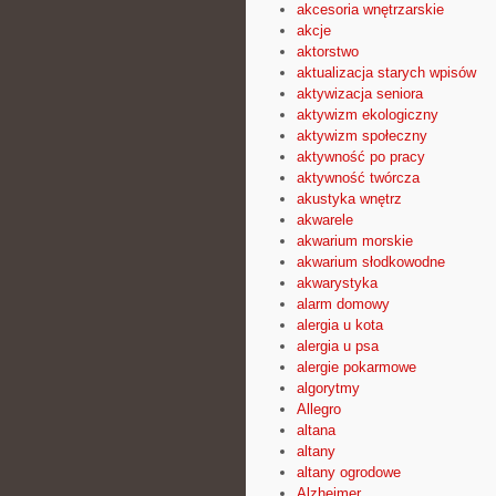
akcesoria wnętrzarskie
akcje
aktorstwo
aktualizacja starych wpisów
aktywizacja seniora
aktywizm ekologiczny
aktywizm społeczny
aktywność po pracy
aktywność twórcza
akustyka wnętrz
akwarele
akwarium morskie
akwarium słodkowodne
akwarystyka
alarm domowy
alergia u kota
alergia u psa
alergie pokarmowe
algorytmy
Allegro
altana
altany
altany ogrodowe
Alzheimer