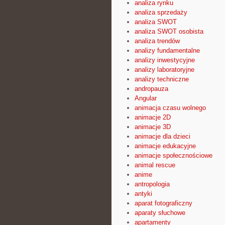
analiza rynku
analiza sprzedaży
analiza SWOT
analiza SWOT osobista
analiza trendów
analizy fundamentalne
analizy inwestycyjne
analizy laboratoryjne
analizy techniczne
andropauza
Angular
animacja czasu wolnego
animacje 2D
animacje 3D
animacje dla dzieci
animacje edukacyjne
animacje społecznościowe
animal rescue
anime
antropologia
antyki
aparat fotograficzny
aparaty słuchowe
apartamenty