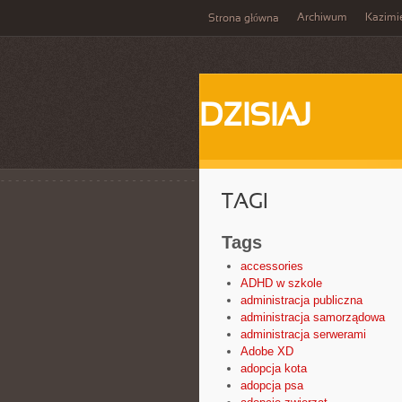
Archiwum
Kazimi
Strona główna
DZISIAJ
TAGI
Tags
accessories
ADHD w szkole
administracja publiczna
administracja samorządowa
administracja serwerami
Adobe XD
adopcja kota
adopcja psa