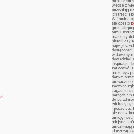
na konkretny
wiedzę z wie
pozwalają cz
ich treści i
W środku te
się często
p
gromadzącego
temu użytko
materiały do
historii czy
największych
dostępność.
w dowolnym 
dowiedzieć 
inspirację d
zauważyć, że
może być po
danym temat
prowadzi do
zaczyna zgł
zagadnienia. 
narzędziem 
ych
do poradnikó
edukacyjnyc
i poszerzać 
się coraz ba
umiejętności
miejsca, któ
umożliwiają 
kluczową rolę