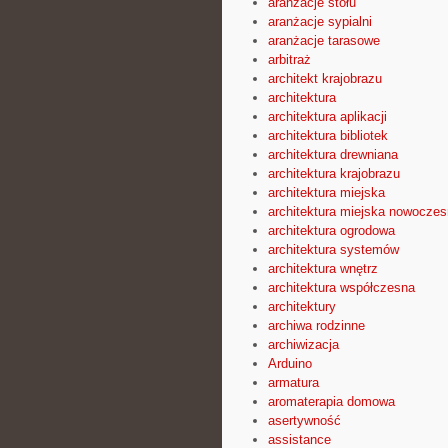
aranżacje stołu
aranżacje sypialni
aranżacje tarasowe
arbitraż
architekt krajobrazu
architektura
architektura aplikacji
architektura bibliotek
architektura drewniana
architektura krajobrazu
architektura miejska
architektura miejska nowocze
architektura ogrodowa
architektura systemów
architektura wnętrz
architektura współczesna
architektury
archiwa rodzinne
archiwizacja
Arduino
armatura
aromaterapia domowa
asertywność
assistance