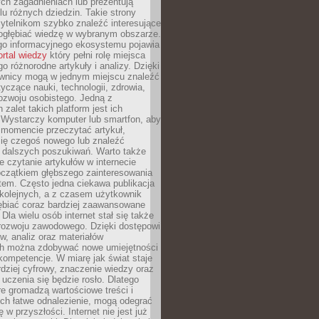
ch zagadnieniach lub prezentują
lu różnych dziedzin. Takie strony
ytelnikom szybko znaleźć interesujące
 pogłębiać wiedzę w wybranym obszarze.
go informacyjnego ekosystemu pojawia
ortal wiedzy
który pełni rolę miejsca
 różnorodne artykuły i analizy. Dzięki
wnicy mogą w jednym miejscu znaleźć
tyczące nauki, technologii, zdrowia,
 rozwoju osobistego. Jedną z
 zalet takich platform jest ich
 Wystarczy komputer lub smartfon, aby
momencie przeczytać artykuł,
się czegoś nowego lub znaleźć
o dalszych poszukiwań. Warto także
 czytanie artykułów w internecie
czątkiem głębszego zainteresowania
em. Często jedna ciekawa publikacja
 kolejnych, a z czasem użytkownik
ębiać coraz bardziej zaawansowane
Dla wielu osób internet stał się także
rozwoju zawodowego. Dzięki dostępowi
w, analiz oraz materiałów
h można zdobywać nowe umiejętności
kompetencje. W miarę jak świat staje
rdziej cyfrowy, znaczenie wiedzy oraz
 uczenia się będzie rosło. Dlatego
re gromadzą wartościowe treści i
ich łatwe odnalezienie, mogą odegrać
 w przyszłości. Internet nie jest już