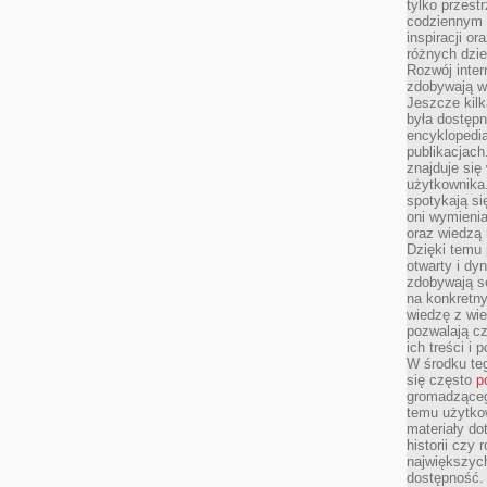
tylko przestr
codziennym 
inspiracji o
różnych dzie
Rozwój inter
zdobywają wi
Jeszcze kilk
była dostępn
encyklopedia
publikacjach
znajduje się
użytkownika. 
spotykają si
oni wymieni
oraz wiedzą 
Dzięki temu 
otwarty i dy
zdobywają se
na konkretny
wiedzę z wie
pozwalają cz
ich treści i
W środku te
się często
p
gromadzącego
temu użytko
materiały do
historii czy
największych
dostępność.