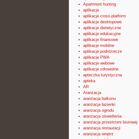
Apartment hunting
aplikacje
aplikacje cross-platform
aplikacje desktopowe
aplikacje dietetyczne
aplikacje edukacyjne
aplikacje finansowe
aplikacje mobilne
aplikacje podróżnicze
aplikacje PWA
aplikacje webowe
aplikacje zdrowotne
apteczka turystyczna
apteka
AR
Aranżacja
aranżacja balkonu
aranżacja łazienki
aranżacja ogrodu
aranżacja oświetlenia
aranżacja przestrzeni biurowej
aranżacja restauracji
aranżacja wnętrz