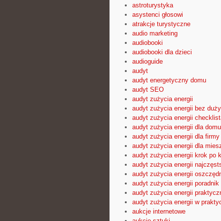
astroturystyka
asystenci głosowi
atrakcje turystyczne
audio marketing
audiobooki
audiobooki dla dzieci
audioguide
audyt
audyt energetyczny domu
audyt SEO
audyt zużycia energii
audyt zużycia energii bez duż
audyt zużycia energii checklist
audyt zużycia energii dla domu
audyt zużycia energii dla firmy
audyt zużycia energii dla mies
audyt zużycia energii krok po 
audyt zużycia energii najczęst
audyt zużycia energii oszczęd
audyt zużycia energii poradnik
audyt zużycia energii praktyc
audyt zużycia energii w prakty
aukcje internetowe
aukcje sztuki