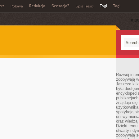
erz
Redakcja
Sensacja?
Tagi
Tagi
Połowa
Spis Treści
SUB
Rozwój inter
zdobywają wi
Jeszcze kilk
była dostępn
encyklopedia
publikacjach
znajduje się
użytkownika. 
spotykają si
oni wymieni
oraz wiedzą 
Dzięki temu 
otwarty i dy
zdobywają se