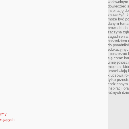
w dowolnym 
dowiedzieć 
inspirację d
zauważyć, że
może być po
danym temat
prowadzi do
zaczyna zgł
zagadnienia. 
narzędziem 
do poradnikó
edukacyjnyc
i poszerzać 
się coraz ba
umiejętności
miejsca, któ
umożliwiają 
kluczową rolę
tylko przestr
codziennym 
inspiracji o
różnych dzie
irmy
tkujących