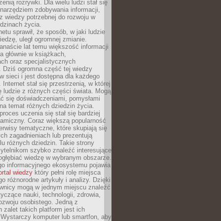
zenią rozrywki. Dla wielu ludzi stał się
narzędziem zdobywania informacji,
raz wiedzy potrzebnej do rozwoju w
dzinach życia.
netu sprawił, że sposób, w jaki ludzie
edzę, uległ ogromnej zmianie.
anaście lat temu większość informacji
a głównie w książkach,
ch oraz specjalistycznych
. Dziś ogromna część tej wiedzy
 w sieci i jest dostępna dla każdego
Internet stał się przestrzenią, w której
ę ludzie z różnych części świata. Mogą
ać się doświadczeniami, pomysłami
na temat różnych dziedzin życia.
proces uczenia się stał się bardziej
namiczny. Coraz większą popularność
rwisy tematyczne, które skupiają się
ch zagadnieniach lub prezentują
lu różnych dziedzin. Takie strony
ytelnikom szybko znaleźć interesujące
 pogłębiać wiedzę w wybranym obszarze.
go informacyjnego ekosystemu pojawia
ortal wiedzy
który pełni rolę miejsca
 różnorodne artykuły i analizy. Dzięki
wnicy mogą w jednym miejscu znaleźć
tyczące nauki, technologii, zdrowia,
 rozwoju osobistego. Jedną z
 zalet takich platform jest ich
 Wystarczy komputer lub smartfon, aby