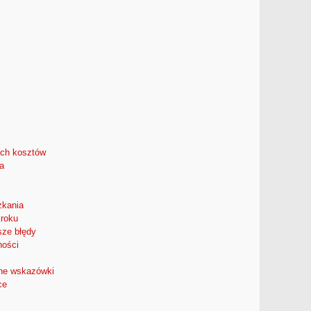
ych kosztów
a
zkania
kroku
sze błędy
ności
zne wskazówki
ce