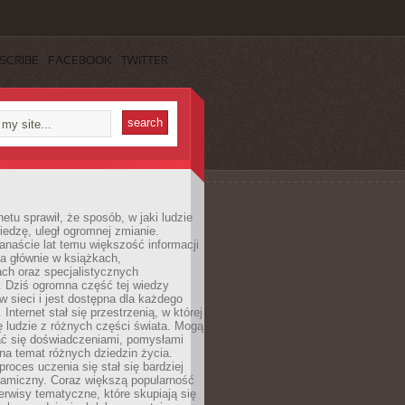
SCRIBE
FACEBOOK
TWITTER
netu sprawił, że sposób, w jaki ludzie
edzę, uległ ogromnej zmianie.
anaście lat temu większość informacji
a głównie w książkach,
ch oraz specjalistycznych
. Dziś ogromna część tej wiedzy
 w sieci i jest dostępna dla każdego
Internet stał się przestrzenią, w której
ę ludzie z różnych części świata. Mogą
ać się doświadczeniami, pomysłami
na temat różnych dziedzin życia.
proces uczenia się stał się bardziej
namiczny. Coraz większą popularność
rwisy tematyczne, które skupiają się