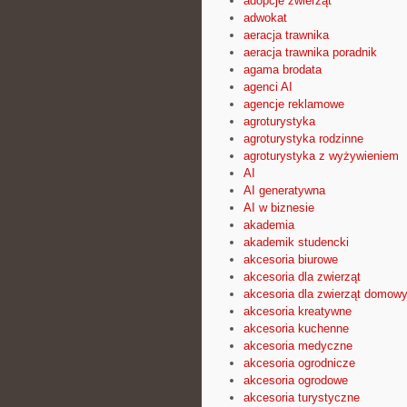
adopcje zwierząt
adwokat
aeracja trawnika
aeracja trawnika poradnik
agama brodata
agenci AI
agencje reklamowe
agroturystyka
agroturystyka rodzinne
agroturystyka z wyżywieniem
AI
AI generatywna
AI w biznesie
akademia
akademik studencki
akcesoria biurowe
akcesoria dla zwierząt
akcesoria dla zwierząt domow
akcesoria kreatywne
akcesoria kuchenne
akcesoria medyczne
akcesoria ogrodnicze
akcesoria ogrodowe
akcesoria turystyczne