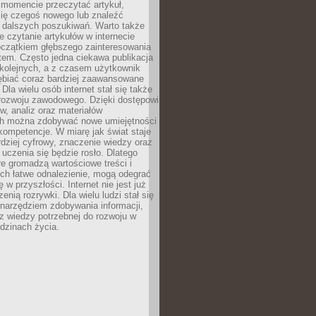
momencie przeczytać artykuł,
się czegoś nowego lub znaleźć
o dalszych poszukiwań. Warto także
 czytanie artykułów w internecie
czątkiem głębszego zainteresowania
em. Często jedna ciekawa publikacja
 kolejnych, a z czasem użytkownik
ębiać coraz bardziej zaawansowane
Dla wielu osób internet stał się także
rozwoju zawodowego. Dzięki dostępowi
w, analiz oraz materiałów
h można zdobywać nowe umiejętności
kompetencje. W miarę jak świat staje
rdziej cyfrowy, znaczenie wiedzy oraz
 uczenia się będzie rosło. Dlatego
re gromadzą wartościowe treści i
ich łatwe odnalezienie, mogą odegrać
 w przyszłości. Internet nie jest już
zenią rozrywki. Dla wielu ludzi stał się
narzędziem zdobywania informacji,
raz wiedzy potrzebnej do rozwoju w
dzinach życia.