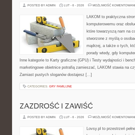
POSTED BY ADMIN
LUT - 6 - 2026
MOŻLIWOŚĆ KOMENTOWAN
LAKOM to praktyczna stron
komputerowemu oraz obsłud
które towarzyszą nam na co
stworzone z myślą o osoba
mądrzej, a także o tych, kt
porady wtedy, gdy kompute
Inne kategorie to Karty graficzne (GPU) i Testy wydajności i ben
marketingowe obietnice potrafią zamieszać, LAKOM stawia na czy
Zamiast pustych sloganów dostajesz […]
CATEGORIES:
GRY FAMILIJNE
ZAZDROŚĆ I ZAWIŚĆ
POSTED BY ADMIN
LUT - 6 - 2026
MOŻLIWOŚĆ KOMENTOWAN
Lovsy.pl to przestrzeń peł