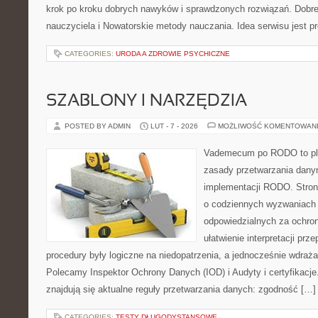
krok po kroku dobrych nawyków i sprawdzonych rozwiązań. Dobre 
nauczyciela i Nowatorskie metody nauczania. Idea serwisu jest p
CATEGORIES:
URODA A ZDROWIE PSYCHICZNE
SZABLONY I NARZĘDZIA
POSTED BY ADMIN
LUT - 7 - 2026
MOŻLIWOŚĆ KOMENTOWAN
Vademecum po RODO to plat
zasady przetwarzania dan
implementacji RODO. Stron
o codziennych wyzwaniach 
odpowiedzialnych za ochron
ułatwienie interpretacji prz
procedury były logiczne na niedopatrzenia, a jednocześnie wdraż
Polecamy Inspektor Ochrony Danych (IOD) i Audyty i certyfikacj
znajdują się aktualne reguły przetwarzania danych: zgodność […]
CATEGORIES:
TESTY DŁUGODYSTANSOWE