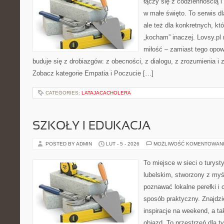
łączy się z codziennością i
w małe święto. To serwis dl
ale też dla konkretnych, kt
„kocham” inaczej. Lovsy.pl
miłość – zamiast tego opow
buduje się z drobiazgów: z obecności, z dialogu, z zrozumienia i 
Zobacz kategorie Empatia i Poczucie […]
CATEGORIES:
LATAJACACHOLERA
SZKOŁY I EDUKACJA
POSTED BY ADMIN
LUT - 5 - 2026
MOŻLIWOŚĆ KOMENTOWAN
To miejsce w sieci o turys
lubelskim, stworzony z myśl
poznawać lokalne perełki i
sposób praktyczny. Znajdzi
inspiracje na weekend, a t
objazd. To przestrzeń dla ty