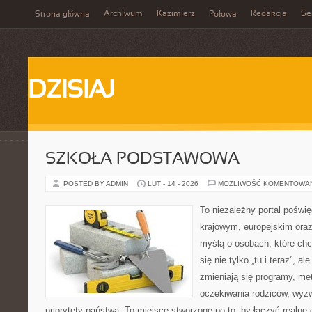
Archiwum
Kazimierz
Redakcja
Se
Strona główna
Połowa
DZISIAJ
SZKOŁA PODSTAWOWA
POSTED BY ADMIN
LUT - 14 - 2026
MOŻLIWOŚĆ KOMENTOWA
To niezależny portal poświę
krajowym, europejskim ora
myślą o osobach, które chc
się nie tylko „tu i teraz”, a
zmieniają się programy, me
oczekiwania rodziców, wyzw
priorytety państwa. To miejsce stworzone po to, by łączyć realne