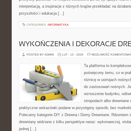
interpretacją, a inspiracje z różnych krajów przekładać na dział
przyszłości i edukacja […]
CATEGORIES:
INFORMATYKA
WYKOŃCZENIA I DEKORACJE DR
POSTED BY ADMIN
LUT - 13 - 2026
MOŻLIWOŚĆ KOMENTOWA
Ta platforma to kompleksow
poświęcony temu, co w prak
różnicę w ustrojach nośnyc
do zastosowań nośnych. Jeż
wznoszenie budynku, odświ
stropodach albo drewniane d
praktyczne wskazówki podane w przystępny sposób, bez marketi
Polecamy kategorie DIY z Drewna i Domy Drewniane. Rdzeniem se
drewniany widziane z kilku perspektyw naraz: wykonawczej, stolar
jednej […]