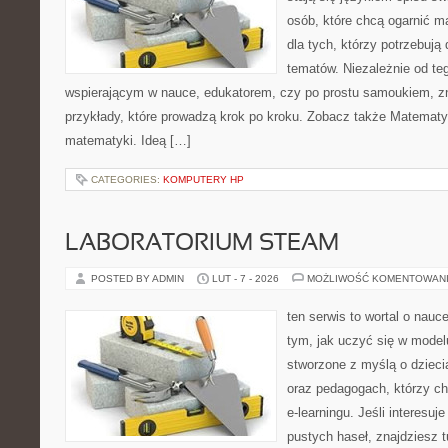
osób, które chcą ogarnić m
dla tych, którzy potrzebują
tematów. Niezależnie od te
wspierającym w nauce, edukatorem, czy po prostu samoukiem, zn
przykłady, które prowadzą krok po kroku. Zobacz także Matematy
matematyki. Ideą […]
CATEGORIES:
KOMPUTERY HP
LABORATORIUM STEAM
POSTED BY ADMIN
LUT - 7 - 2026
MOŻLIWOŚĆ KOMENTOWAN
ten serwis to wortal o nauc
tym, jak uczyć się w model
stworzone z myślą o dzieci
oraz pedagogach, którzy c
e-learningu. Jeśli interesuj
pustych haseł, znajdziesz t