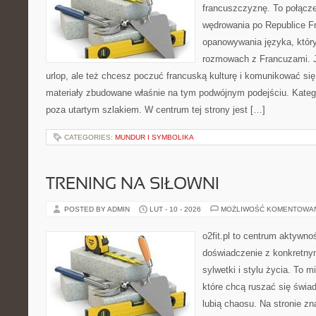
francuszczyznę. To połącz
wędrowania po Republice Fr
opanowywania języka, który
rozmowach z Francuzami. 
urlop, ale też chcesz poczuć francuską kulturę i komunikować się 
materiały zbudowane właśnie na tym podwójnym podejściu. Kategor
poza utartym szlakiem. W centrum tej strony jest […]
CATEGORIES:
MUNDUR I SYMBOLIKA
TRENING NA SIŁOWNI
POSTED BY ADMIN
LUT - 10 - 2026
MOŻLIWOŚĆ KOMENTOWA
o2fit.pl to centrum aktywnoś
doświadczenie z konkretny
sylwetki i stylu życia. To 
które chcą ruszać się świa
lubią chaosu. Na stronie zna