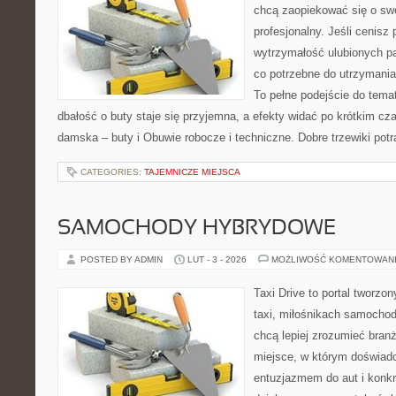
chcą zaopiekować się o sw
profesjonalny. Jeśli cenisz 
wytrzymałość ulubionych pa
co potrzebne do utrzymania
To pełne podejście do tema
dbałość o buty staje się przyjemna, a efekty widać po krótkim cz
damska – buty i Obuwie robocze i techniczne. Dobre trzewiki pot
CATEGORIES:
TAJEMNICZE MIEJSCA
SAMOCHODY HYBRYDOWE
POSTED BY ADMIN
LUT - 3 - 2026
MOŻLIWOŚĆ KOMENTOWAN
Taxi Drive to portal tworz
taxi, miłośnikach samochod
chcą lepiej zrozumieć branż
miejsce, w którym doświadc
entuzjazmem do aut i konkr