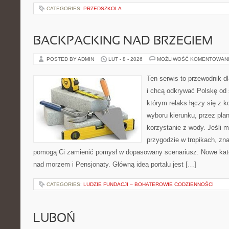
CATEGORIES:
PRZEDSZKOLA
BACKPACKING NAD BRZEGIEM
POSTED BY ADMIN
LUT - 8 - 2026
MOŻLIWOŚĆ KOMENTOWAN
Ten serwis to przewodnik d
i chcą odkrywać Polskę od 
którym relaks łączy się z 
wyboru kierunku, przez pla
korzystanie z wody. Jeśli 
przygodzie w tropikach, znaj
pomogą Ci zamienić pomysł w dopasowany scenariusz. Nowe kateg
nad morzem i Pensjonaty. Główną ideą portalu jest […]
CATEGORIES:
LUDZIE FUNDACJI – BOHATEROWIE CODZIENNOŚCI
LUBOŃ