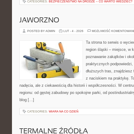
CATEGORIES:
BEZPIECZEŃSTWO NA DRODZE – CO WARTO WIEDZIEĆ?
JAWORZNO
POSTED BY ADMIN
LUT - 4 - 2026
MOŻLIWOŚĆ KOMENTOWAN
Ta strona to serwis o wyci
region śląski – miejsce, w
poznawanie zakątków i okoli
praktycznych podpowiedzi,
dłuższych tras, znajdziesz 
z naciskiem na praktykę. T
nadęcia, ale z ciekawością dla historii i współczesności. W centr
regionu: od gęstej zabudowy po spokojne parki, od postindustrial
blog […]
CATEGORIES:
WIARA NA CO DZIEŃ
TERMALNE ŹRÓDŁA