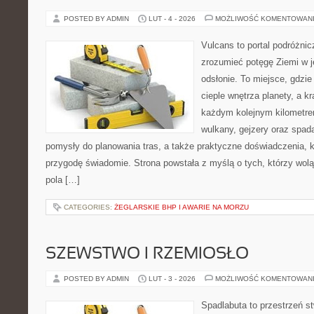
POSTED BY ADMIN
LUT - 4 - 2026
MOŻLIWOŚĆ KOMENTOWAN
Vulcans to portal podróżnic
zrozumieć potęgę Ziemi w jej
odsłonie. To miejsce, gdzie
cieple wnętrza planety, a kr
każdym kolejnym kilometrem
wulkany, gejzery oraz spada
pomysły do planowania tras, a także praktyczne doświadczenia, 
przygodę świadomie. Strona powstała z myślą o tych, którzy wol
pola […]
CATEGORIES:
ŻEGLARSKIE BHP I AWARIE NA MORZU
SZEWSTWO I RZEMIOSŁO
POSTED BY ADMIN
LUT - 3 - 2026
MOŻLIWOŚĆ KOMENTOWAN
Spadlabuta to przestrzeń st