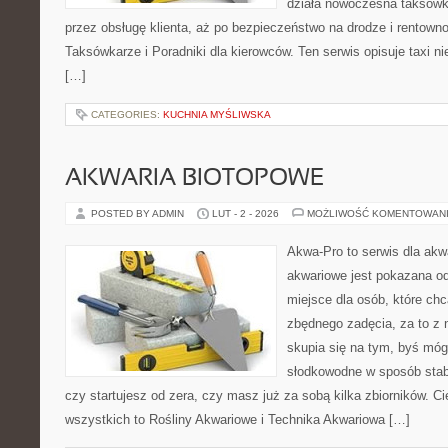
działa nowoczesna taksówk
przez obsługę klienta, aż po bezpieczeństwo na drodze i rentown
Taksówkarze i Poradniki dla kierowców. Ten serwis opisuje taxi n
[…]
CATEGORIES:
KUCHNIA MYŚLIWSKA
AKWARIA BIOTOPOWE
POSTED BY ADMIN
LUT - 2 - 2026
MOŻLIWOŚĆ KOMENTOWAN
Akwa-Pro to serwis dla ak
akwariowe jest pokazana od
miejsce dla osób, które ch
zbędnego zadęcia, za to z 
skupia się na tym, byś móg
słodkowodne w sposób stabi
czy startujesz od zera, czy masz już za sobą kilka zbiorników. C
wszystkich to Rośliny Akwariowe i Technika Akwariowa […]