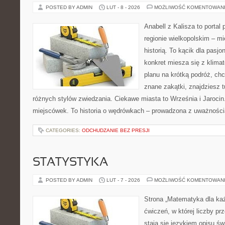
POSTED BY ADMIN
LUT - 8 - 2026
MOŻLIWOŚĆ KOMENTOWAN
Anabell z Kalisza to portal
regionie wielkopolskim – mi
historią. To kącik dla pasj
konkret miesza się z klima
planu na krótką podróż, ch
znane zakątki, znajdziesz 
różnych stylów zwiedzania. Ciekawe miasta to Września i Jarocin. 
miejscówek. To historia o wędrówkach – prowadzona z uważności
CATEGORIES:
ODCHUDZANIE BEZ PRESJI
STATYSTYKA
POSTED BY ADMIN
LUT - 7 - 2026
MOŻLIWOŚĆ KOMENTOWAN
Strona „Matematyka dla każ
ćwiczeń, w której liczby pr
stają się językiem opisu świ