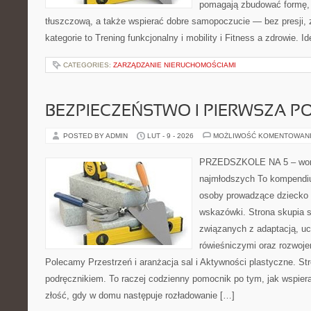
pomagają zbudować formę,
tłuszczową, a także wspierać dobre samopoczucie — bez presji, 
kategorie to Trening funkcjonalny i mobility i Fitness a zdrowie. Id
CATEGORIES:
ZARZĄDZANIE NIERUCHOMOŚCIAMI
BEZPIECZEŃSTWO I PIERWSZA 
POSTED BY ADMIN
LUT - 9 - 2026
MOŻLIWOŚĆ KOMENTOWAN
PRZEDSZKOLE NA 5 – wort
najmłodszych To kompendiu
osoby prowadzące dziecko p
wskazówki. Strona skupia s
związanych z adaptacją, uc
rówieśniczymi oraz rozwoj
Polecamy Przestrzeń i aranżacja sal i Aktywności plastyczne. Str
podręcznikiem. To raczej codzienny pomocnik po tym, jak wspiera
złość, gdy w domu następuje rozładowanie […]