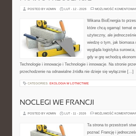
POSTED BY ADMIN
LUT - 12 - 2026
MOŻLIWOŚĆ KOMENTOWA
Wikana BioEnergia to przes
które chcą ogarnąć temat e
użyteczny, ale jednocześnie
wiedzę o tym, jak biomasa 
wygląda logistyka surowca,
gdy w grę wchodzą ekonomia
Technologie i innowacje i Technologie i innowacje. Na stronie prze
przechodzenie na odnawialne źródła nie dzieje się wyłącznie […]
CATEGORIES:
EKOLOGIA W LOTNICTWIE
NOCLEGI WE FRANCJI
POSTED BY ADMIN
LUT - 11 - 2026
MOŻLIWOŚĆ KOMENTOWA
Ta strona to przestrzeń stw
poznać Francję i jednocześ