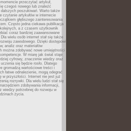
momencie przeczytać artykuł,
się czegoś nowego lub znaleźć
o dalszych poszukiwań. Warto także
 czytanie artykułów w internecie
czątkiem głębszego zainteresowania
em. Często jedna ciekawa publikacja
 kolejnych, a z czasem użytkownik
ębiać coraz bardziej zaawansowane
Dla wielu osób internet stał się także
rozwoju zawodowego. Dzięki dostępowi
w, analiz oraz materiałów
h można zdobywać nowe umiejętności
kompetencje. W miarę jak świat staje
rdziej cyfrowy, znaczenie wiedzy oraz
 uczenia się będzie rosło. Dlatego
re gromadzą wartościowe treści i
ich łatwe odnalezienie, mogą odegrać
 w przyszłości. Internet nie jest już
zenią rozrywki. Dla wielu ludzi stał się
narzędziem zdobywania informacji,
raz wiedzy potrzebnej do rozwoju w
dzinach życia.