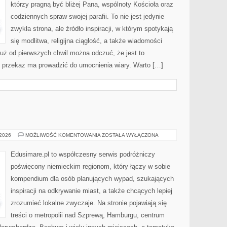
którzy pragną być bliżej Pana, wspólnoty Kościoła oraz
codziennych spraw swojej parafii. To nie jest jedynie
zwykła strona, ale źródło inspiracji, w którym spotykają
się modlitwa, religijna ciągłość, a także wiadomości
Już od pierwszych chwil można odczuć, że jest to
e przekaz ma prowadzić do umocnienia wiary. Warto […]
WUPPERTAL
 2026
MOŻLIWOŚĆ KOMENTOWANIA
ZOSTAŁA WYŁĄCZONA
Edusimare.pl to współczesny serwis podróżniczy
poświęcony niemieckim regionom, który łączy w sobie
kompendium dla osób planujących wypad, szukających
inspiracji na odkrywanie miast, a także chcących lepiej
zrozumieć lokalne zwyczaje. Na stronie pojawiają się
treści o metropolii nad Szprewą, Hamburgu, centrum