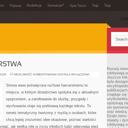
erz
Redakcja
Sensacja?
Tagi
Tagi
Połowa
Spis Treści
SUB
ERSTWA
Rozwój inter
zdobywają wi
HISTORIA
 2026
MOŻLIWOŚĆ KOMENTOWANIA
ZOSTAŁA WYŁĄCZONA
Jeszcze kilk
HARCERSTWA
była dostępn
Strona www poświęcona ruchowi harcerskiemu to
encyklopedia
publikacjach
miejsce, w którym dziedzictwo spotyka się z aktualnym
znajduje się
użytkownika. 
spojrzeniem, a zamiłowanie do służby, przygody i
spotykają si
wychowania staje się podstawą każdego tekstu. To
oni wymieni
oraz wiedzą 
serwis tematyczny tworzony z myślą o osobach, które
Dzięki temu 
chcą lepiej zrozumieć idee skautowe, poznać wartości
otwarty i dy
zdobywają se
ywać, jak wielką rolę w życiu młodych ludzi odgrywają więź,