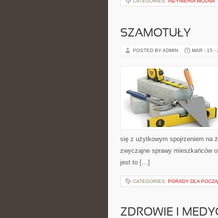
CATEGORIES:
INŻYNIERIA WODNA
SZAMOTUŁY
POSTED BY ADMIN
MAR - 15 -
się z użytkowym spojrzeniem na życ
zwyczajne sprawy mieszkańców ora
jest to […]
CATEGORIES:
PORADY DLA POCZ
ZDROWIE I MED