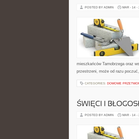
POSTED BY ADMIN
MAR - 14 -
mieszkańców Tarnobrzega oraz wszy
przestrzeni, może od razu poczuć, 
CATEGORIES:
DOMOWE PRZETWOR
ŚWIĘCI I BŁOGOS
POSTED BY ADMIN
MAR - 14 -