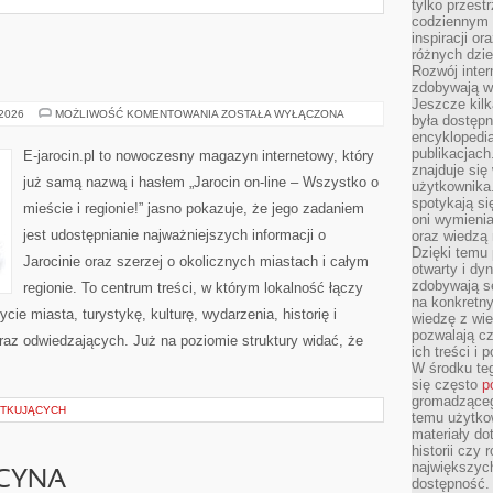
tylko przestr
codziennym 
inspiracji o
różnych dzie
Rozwój inter
zdobywają wi
Jeszcze kilk
SZAMOTUŁY
 2026
MOŻLIWOŚĆ KOMENTOWANIA
ZOSTAŁA WYŁĄCZONA
była dostępn
encyklopedia
publikacjach
E-jarocin.pl to nowoczesny magazyn internetowy, który
znajduje się
już samą nazwą i hasłem „Jarocin on-line – Wszystko o
użytkownika. 
spotykają si
mieście i regionie!” jasno pokazuje, że jego zadaniem
oni wymieni
jest udostępnianie najważniejszych informacji o
oraz wiedzą 
Dzięki temu 
Jarocinie oraz szerzej o okolicznych miastach i całym
otwarty i dy
zdobywają se
regionie. To centrum treści, w którym lokalność łączy
na konkretny
ie miasta, turystykę, kulturę, wydarzenia, historię i
wiedzę z wie
pozwalają cz
z odwiedzających. Już na poziomie struktury widać, że
ich treści i
W środku te
się często
p
gromadzącego
ĄTKUJĄCYCH
temu użytko
materiały do
historii czy
największych
YCYNA
dostępność.