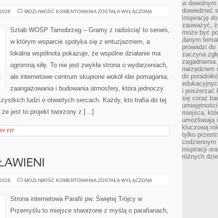
w dowolnym 
dowiedzieć 
ZDROWIE
 2026
MOŻLIWOŚĆ KOMENTOWANIA
ZOSTAŁA WYŁĄCZONA
I
inspirację d
MEDYCYNA
zauważyć, że
Sztab WOŚP Tarnobrzeg – Gramy z radością! to serwis,
może być po
danym temat
w którym wsparcie spotyka się z entuzjazmem, a
prowadzi do
lokalna wspólnota pokazuje, że wspólne działanie ma
zaczyna zgł
zagadnienia. 
ogromną siłę. To nie jest zwykła strona o wydarzeniach,
narzędziem 
do poradnikó
ale internetowe centrum skupione wokół idei pomagania,
edukacyjnyc
zaangażowania i budowania atmosfery, która jednoczy
i poszerzać 
się coraz ba
stkich ludzi o otwartych sercach. Każdy, kto trafia do tej
umiejętności
że jest to projekt tworzony z […]
miejsca, któ
umożliwiają 
kluczową rolę
Y FIT
tylko przestr
codziennym 
inspiracji o
różnych dzie
ŁAWIENI
ŚWIĘCI
 2026
MOŻLIWOŚĆ KOMENTOWANIA
ZOSTAŁA WYŁĄCZONA
I
BŁOGOSŁAWIENI
Strona internetowa Parafii pw. Świętej Trójcy w
Przemyślu to miejsce stworzone z myślą o parafianach,