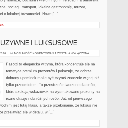
 Norymberdze, Bochum i wielu innych miejscach, a tematyka
zne, noclegi, transport, lokalną gastronomię, muzea,
i o lokalnej tożsamości. Nowe […]
GIA
LUZYWNE I LUKSUSOWE
PREZENTY
 2026
MOŻLIWOŚĆ KOMENTOWANIA
ZOSTAŁA WYŁĄCZONA
EKSKLUZYWNE
I
LUKSUSOWE
Pasotti to elegancka witryna, która koncentruje się na
tematyce premium prezentów i pokazuje, że dobrze
dobrany upominek może być czymś znacznie więcej niż
tylko przedmiotem. To przestrzeń stworzone dla osób,
które szukają wskazówek na wysmakowane prezenty na
różne okazje i dla różnych osób. Już od pierwszego
dnim jest tutaj klasa, a także przekonanie, że luksus nie
e przejawiać się w detalu, w […]