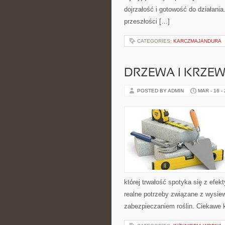
dojrzałość i gotowość do działani
przeszłości […]
CATEGORIES:
KARCZMAJANDURA
DRZEWA I KRZE
POSTED BY ADMIN
MAR - 16 -
której trwałość spotyka się z efe
realne potrzeby związane z wysie
zabezpieczaniem roślin. Ciekawe k