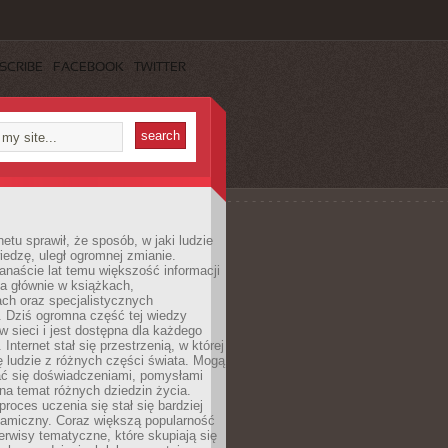
SCRIBE
FACEBOOK
TWITTER
netu sprawił, że sposób, w jaki ludzie
edzę, uległ ogromnej zmianie.
anaście lat temu większość informacji
a głównie w książkach,
ch oraz specjalistycznych
. Dziś ogromna część tej wiedzy
 w sieci i jest dostępna dla każdego
Internet stał się przestrzenią, w której
ę ludzie z różnych części świata. Mogą
ać się doświadczeniami, pomysłami
na temat różnych dziedzin życia.
proces uczenia się stał się bardziej
namiczny. Coraz większą popularność
rwisy tematyczne, które skupiają się