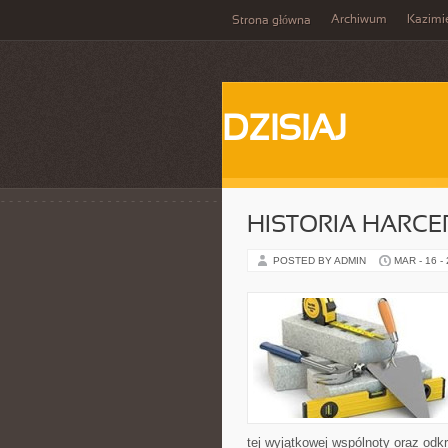
Archiwum
Kazimi
Strona główna
DZISIAJ
HISTORIA HARC
POSTED BY ADMIN
MAR - 16 -
tej wyjątkowej wspólnoty oraz odkr