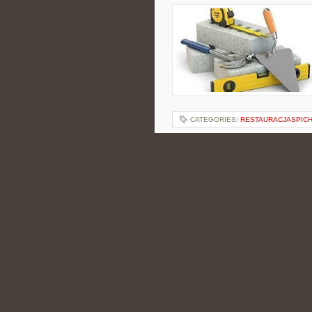
CATEGORIES:
RESTAURACJASPIC
ZROZUMIENIE ZN
ANALIZA I WSKA
POSTED BY ADMIN
MAR - 11 -