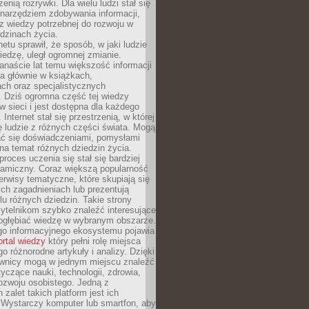
zenią rozrywki. Dla wielu ludzi stał się
narzędziem zdobywania informacji,
raz wiedzy potrzebnej do rozwoju w
dzinach życia.
netu sprawił, że sposób, w jaki ludzie
edzę, uległ ogromnej zmianie.
anaście lat temu większość informacji
a głównie w książkach,
ch oraz specjalistycznych
. Dziś ogromna część tej wiedzy
 w sieci i jest dostępna dla każdego
Internet stał się przestrzenią, w której
ę ludzie z różnych części świata. Mogą
ać się doświadczeniami, pomysłami
na temat różnych dziedzin życia.
proces uczenia się stał się bardziej
namiczny. Coraz większą popularność
rwisy tematyczne, które skupiają się
ch zagadnieniach lub prezentują
lu różnych dziedzin. Takie strony
ytelnikom szybko znaleźć interesujące
 pogłębiać wiedzę w wybranym obszarze.
go informacyjnego ekosystemu pojawia
ortal wiedzy
który pełni rolę miejsca
 różnorodne artykuły i analizy. Dzięki
wnicy mogą w jednym miejscu znaleźć
tyczące nauki, technologii, zdrowia,
 rozwoju osobistego. Jedną z
 zalet takich platform jest ich
 Wystarczy komputer lub smartfon, aby