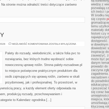
na konkretny
wiedzę z wie
a. Na stronie można odnaleźć treści dotyczące zarówno
pozwalają cz
ich treści i
W środku te
się często
p
gromadzącego
temu użytko
materiały do
historii czy
WY
największych
dostępność.
DRZEWA
 2026
MOŻLIWOŚĆ KOMENTOWANIA
ZOSTAŁA WYŁĄCZONA
w dowolnym 
I
dowiedzieć 
KRZEWY
inspirację d
Palety do rozsady, wielodoniczki, a także folia pvc to
zauważyć, że
rozwiązania, bez których trudno wyobrazić sobie
może być po
danym temat
nowoczesną uprawę roślin. Strona palety-rozsadowe.pl
prowadzi do
zaczyna zgł
to miejsce poświęcone praktycznym produktom dla
zagadnienia. 
osób zajmujących się uprawą roślin, zarówno w skali
narzędziem 
do poradnikó
przydomowej, jak i profesjonalnej. To przestrzeń, w
edukacyjnyc
ktywnością pracy, a każdy element oferty odpowiada na
i poszerzać 
się coraz ba
wem, produkcją rozsady, przechowywaniem i
umiejętności
miejsca, któ
ategorie to Kalendarz ogrodnika […]
umożliwiają 
kluczową rolę