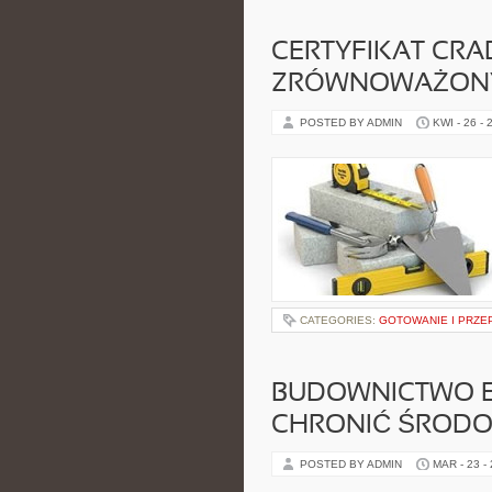
CERTYFIKAT CRA
ZRÓWNOWAŻONY 
POSTED BY ADMIN
KWI - 26 - 
CATEGORIES:
GOTOWANIE I PRZE
BUDOWNICTWO E
CHRONIĆ ŚROD
POSTED BY ADMIN
MAR - 23 -