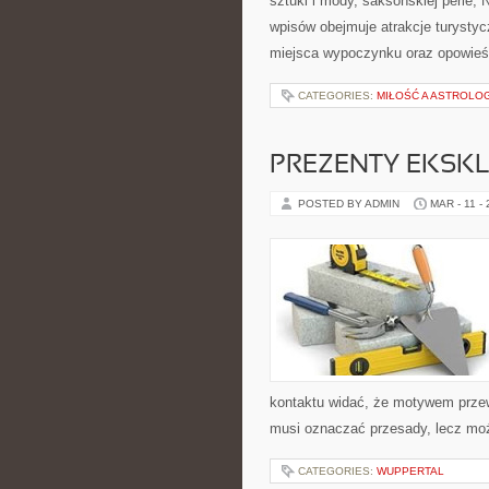
sztuki i mody, saksońskiej perle,
wpisów obejmuje atrakcje turystyc
miejsca wypoczynku oraz opowieśc
CATEGORIES:
MIŁOŚĆ A ASTROLO
PREZENTY EKSK
POSTED BY ADMIN
MAR - 11 -
kontaktu widać, że motywem przewo
musi oznaczać przesady, lecz moż
CATEGORIES:
WUPPERTAL