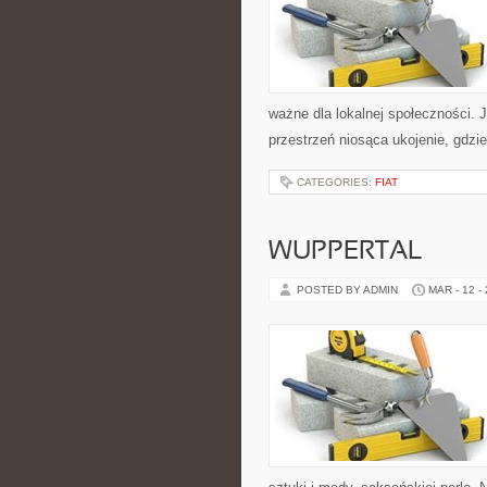
ważne dla lokalnej społeczności. 
przestrzeń niosąca ukojenie, gdzi
CATEGORIES:
FIAT
WUPPERTAL
POSTED BY ADMIN
MAR - 12 -