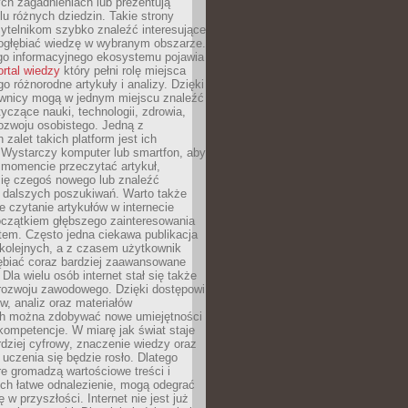
ch zagadnieniach lub prezentują
lu różnych dziedzin. Takie strony
ytelnikom szybko znaleźć interesujące
 pogłębiać wiedzę w wybranym obszarze.
go informacyjnego ekosystemu pojawia
ortal wiedzy
który pełni rolę miejsca
 różnorodne artykuły i analizy. Dzięki
wnicy mogą w jednym miejscu znaleźć
tyczące nauki, technologii, zdrowia,
 rozwoju osobistego. Jedną z
 zalet takich platform jest ich
 Wystarczy komputer lub smartfon, aby
momencie przeczytać artykuł,
się czegoś nowego lub znaleźć
o dalszych poszukiwań. Warto także
 czytanie artykułów w internecie
czątkiem głębszego zainteresowania
em. Często jedna ciekawa publikacja
 kolejnych, a z czasem użytkownik
ębiać coraz bardziej zaawansowane
Dla wielu osób internet stał się także
rozwoju zawodowego. Dzięki dostępowi
w, analiz oraz materiałów
h można zdobywać nowe umiejętności
kompetencje. W miarę jak świat staje
rdziej cyfrowy, znaczenie wiedzy oraz
 uczenia się będzie rosło. Dlatego
re gromadzą wartościowe treści i
ich łatwe odnalezienie, mogą odegrać
 w przyszłości. Internet nie jest już