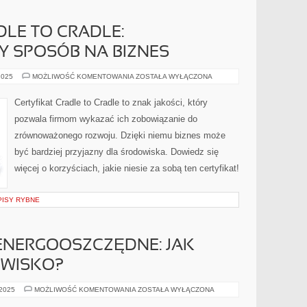
DLE TO CRADLE:
SPOSÓB NA BIZNES
CERTYFIKAT
2025
MOŻLIWOŚĆ KOMENTOWANIA
ZOSTAŁA WYŁĄCZONA
CRADLE
TO
CRADLE:
Certyfikat Cradle to Cradle to znak jakości, który
ZRÓWNOWAŻONY
SPOSÓB
pozwala firmom wykazać ich zobowiązanie do
NA
BIZNES
zrównoważonego rozwoju. Dzięki niemu biznes może
być bardziej przyjazny dla środowiska. Dowiedz się
więcej o korzyściach, jakie niesie za sobą ten certyfikat!
PISY RYBNE
NERGOOSZCZĘDNE: JAK
OWISKO?
BUDOWNICTWO
 2025
MOŻLIWOŚĆ KOMENTOWANIA
ZOSTAŁA WYŁĄCZONA
ENERGOOSZCZĘDNE:
JAK