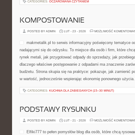
CATEGORIES:
OCZAROWANA CZYTANIEM
KOMPOSTOWANIE
POSTED BY ADMIN
LUT - 23 - 2026
MOŻLIWOŚĆ KOMENTOWA
makmetalik.pl to serwis informacyjny poświęcony tematyce o
nadającymi się do odzysku. To miejsce dla osób i firm, które chcą 
rynek metali, jak przygotować odpady do sprzedaży, jak przebiega
dlaczego właściwe postępowanie z odpadami ma znaczenie zarówno
budżetu. Strona skupia się na praktyce: pokazuje, jak zamienić 
w wartość, jednocześnie wspierając ekonomię ponownego użycia.
CATEGORIES:
KUCHNIA DLA ZABIEGANYCH (15–30 MINUT)
PODSTAWY RYSUNKU
POSTED BY ADMIN
LUT - 21 - 2026
MOŻLIWOŚĆ KOMENTOWA
Elfiki777 to pełen pomysłów blog dla osób, które chcą rysowa