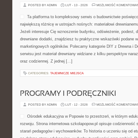
POSTED BY ADMIN
LUT - 13 - 2026
MOŻLIWOŚĆ KOMENTOWA
Ta platforma to kompleksowy serwis o budownictwie poświęco
największą różnicę w ustrojach nośnych: materiałowi drewniane
Jeżeli interesuje Cię wznoszenie budynku, odświeżenie, podest, 
drewniane dodatki, znajdziesz tu praktyczne wskazówki podane 
marketingowych ogólników. Polecamy kategorie DIY z Drewna i 
serwisu jest materiał drewniany widziane z kilku perspektyw naraz
oraz codziennej. Z jednej […]
CATEGORIES:
TAJEMNICZE MIEJSCA
PROGRAMY I PODRĘCZNIKI
POSTED BY ADMIN
LUT - 12 - 2026
MOŻLIWOŚĆ KOMENTOWA
Ośrodek edukacyjna w Popowie to przestrzeń, w którym eduka
rozwoju. Strona internetowa szkolapopow.pl opisuje codzienność 
starań pedagogów i wychowanków. To historia o uczeniu się od 