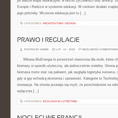
po dalsze etapy edukacyjne, w duchu życzliwości oraz ambicji. D
Europie i Rodzice w systemie edukacji. W centrum działań znajdu
jego potrzeby. Wczesna edukacja jest tu […]
CATEGORIES:
ARCHITEKTURA I DESIGN
PRAWO I REGULACJE
POSTED BY ADMIN
LUT - 12 - 2026
MOŻLIWOŚĆ KOMENTOWA
Wikana BioEnergia to przestrzeń stworzona dla osób, które ch
biomasy w sposób użyteczny, ale jednocześnie rzetelny. Strona p
biomasa może stać się paliwem, jak wygląda logistyka surowca, 
gdy w grę wchodzą ekonomia i sprawność. Kategorie to Technologie
innowacje. Na stronie przewija się myśl, że przechodzenie na odna
wyłącznie […]
CATEGORIES:
EKOLOGIA W LOTNICTWIE