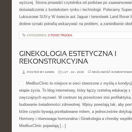
wyższej. Strona prowadzi czytelnika od podstaw po zaawansowan
doświadczenie z kontekstem rynku i technologii. Polecamy Supera
Luksusowe SUV-y W świecie aut Jaguar i terenówek Land Rover l
drobne oznaki potrafią wskazywać na problem, a zaniedbanie obs
CATEGORIES:
Z FOOD TRUCKA
GINEKOLOGIA ESTETYCZNA I
REKONSTRUKCYJNA
POSTED BY ADMIN
LUT - 18 - 2026
MOŻLIWOŚĆ KOMENTOWA
MediluxClinic to miejsce w sieci stworzone z myślą o kondyc
etapie życia. To blog internetowy, który łączy rzetelną edukację 
zwyczajnych wyzwań. W centrum tej przestrzeni stoi profilaktyka
budowanie świadomości zdrowotnej. Wpisy powstają tak, aby po
które często bywają przeładowane mitem, a jednocześnie dotykaj
Hormony i równowaga hormonalna i Ginekologia a choroby współis
MediluxClinic pojawiają […]