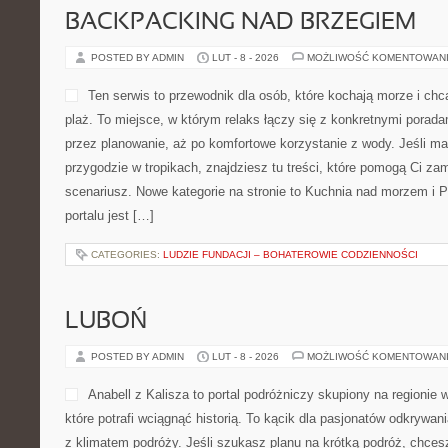
BACKPACKING NAD BRZEGIEM
POSTED BY ADMIN
LUT - 8 - 2026
MOŻLIWOŚĆ KOMENTOWAN
Ten serwis to przewodnik dla osób, które kochają morze i ch
plaż. To miejsce, w którym relaks łączy się z konkretnymi porada
przez planowanie, aż po komfortowe korzystanie z wody. Jeśli m
przygodzie w tropikach, znajdziesz tu treści, które pomogą Ci 
scenariusz. Nowe kategorie na stronie to Kuchnia nad morzem i 
portalu jest […]
CATEGORIES:
LUDZIE FUNDACJI – BOHATEROWIE CODZIENNOŚCI
LUBOŃ
POSTED BY ADMIN
LUT - 8 - 2026
MOŻLIWOŚĆ KOMENTOWAN
Anabell z Kalisza to portal podróżniczy skupiony na regionie 
które potrafi wciągnąć historią. To kącik dla pasjonatów odkrywan
z klimatem podróży. Jeśli szukasz planu na krótką podróż, chces