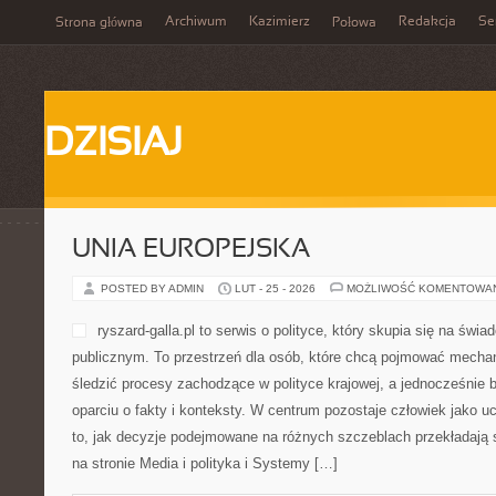
Archiwum
Kazimierz
Redakcja
Se
Strona główna
Połowa
DZISIAJ
UNIA EUROPEJSKA
POSTED BY ADMIN
LUT - 25 - 2026
MOŻLIWOŚĆ KOMENTOWA
ryszard-galla.pl to serwis o polityce, który skupia się na św
publicznym. To przestrzeń dla osób, które chcą pojmować mecha
śledzić procesy zachodzące w polityce krajowej, a jednocześnie
oparciu o fakty i konteksty. W centrum pozostaje człowiek jako u
to, jak decyzje podejmowane na różnych szczeblach przekładają 
na stronie Media i polityka i Systemy […]