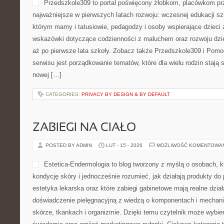
Przedszkole309 to portal poświęcony żłobkom, placówkom p
najważniejsze w pierwszych latach rozwoju: wczesnej edukacji sz
którym mamy i tatusiowie, pedagodzy i osoby wspierające dzieci 
wskazówki dotyczące codzienności z maluchem oraz rozwoju dzi
aż po pierwsze lata szkoły. Zobacz także Przedszkole309 i Pomo
serwisu jest porządkowanie tematów, które dla wielu rodzin stają
nowej […]
CATEGORIES:
PRIVACY BY DESIGN & BY DEFAULT
ZABIEGI NA CIAŁO
POSTED BY ADMIN
LUT - 15 - 2026
MOŻLIWOŚĆ KOMENTOWA
Estetica-Endermologia to blog tworzony z myślą o osobach, 
kondycję skóry i jednocześnie rozumieć, jak działają produkty do 
estetyka lekarska oraz które zabiegi gabinetowe mają realne dział
doświadczenie pielęgnacyjną z wiedzą o komponentach i mecha
skórze, tkankach i organizmie. Dzięki temu czytelnik może wybier