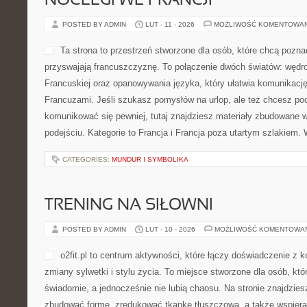
NOCLEGI WE FRANCJI
POSTED BY ADMIN
LUT - 11 - 2026
MOŻLIWOŚĆ KOMENTOWA
Ta strona to przestrzeń stworzone dla osób, które chcą pozna
przyswajają francuszczyznę. To połączenie dwóch światów: wędr
Francuskiej oraz opanowywania języka, który ułatwia komunikac
Francuzami. Jeśli szukasz pomysłów na urlop, ale też chcesz poc
komunikować się pewniej, tutaj znajdziesz materiały zbudowane
podejściu. Kategorie to Francja i Francja poza utartym szlakiem. 
CATEGORIES:
MUNDUR I SYMBOLIKA
TRENING NA SIŁOWNI
POSTED BY ADMIN
LUT - 10 - 2026
MOŻLIWOŚĆ KOMENTOWA
o2fit.pl to centrum aktywności, które łączy doświadczenie z 
zmiany sylwetki i stylu życia. To miejsce stworzone dla osób, któ
świadomie, a jednocześnie nie lubią chaosu. Na stronie znajdzies
zbudować formę, zredukować tkankę tłuszczową, a także wspie