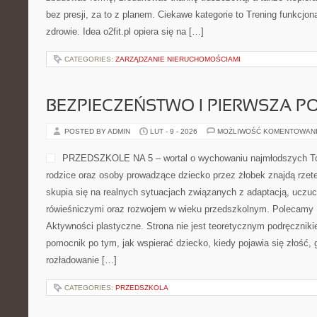
bez presji, za to z planem. Ciekawe kategorie to Trening funkcjonal
zdrowie. Idea o2fit.pl opiera się na […]
CATEGORIES:
ZARZĄDZANIE NIERUCHOMOŚCIAMI
BEZPIECZEŃSTWO I PIERWSZA 
POSTED BY ADMIN
LUT - 9 - 2026
MOŻLIWOŚĆ KOMENTOWAN
PRZEDSZKOLE NA 5 – wortal o wychowaniu najmłodszych T
rodzice oraz osoby prowadzące dziecko przez żłobek znajdą rzet
skupia się na realnych sytuacjach związanych z adaptacją, uczuc
rówieśniczymi oraz rozwojem w wieku przedszkolnym. Polecamy Pr
Aktywności plastyczne. Strona nie jest teoretycznym podręczniki
pomocnik po tym, jak wspierać dziecko, kiedy pojawia się złość,
rozładowanie […]
CATEGORIES:
PRZEDSZKOLA