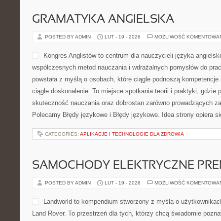
GRAMATYKA ANGIELSKA
POSTED BY ADMIN
LUT - 19 - 2026
MOŻLIWOŚĆ KOMENTOWA
Kongres Anglistów to centrum dla nauczycieli języka angielsk
współczesnych metod nauczania i wdrażalnych pomysłów do prac
powstała z myślą o osobach, które ciągle podnoszą kompetencje i
ciągłe doskonalenie. To miejsce spotkania teorii i praktyki, gdzie
skuteczność nauczania oraz dobrostan zarówno prowadzących zaję
Polecamy Błędy językowe i Błędy językowe. Idea strony opiera si
CATEGORIES:
APLIKACJE I TECHNOLOGIE DLA ZDROWIA
SAMOCHODY ELEKTRYCZNE PRE
POSTED BY ADMIN
LUT - 19 - 2026
MOŻLIWOŚĆ KOMENTOWA
Landworld to kompendium stworzony z myślą o użytkownikac
Land Rover. To przestrzeń dla tych, którzy chcą świadomie pozn