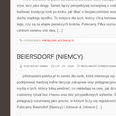
zryw, lecz jako drogę. Serwis łączy perspektywę rozwojową z cod
budować kondycję krok po kroku, jak dbać o bezpieczeństwo oraz
duchu mądrego wysiłku. To miejsce dla tych, którzy chcą trenować
tego, czy są na etapie pierwszych kroków. Polecamy Piłka nożna 
centrum serwisu stoi idea, […]
CATEGORIES:
PROBLEMY W EDUKACJI
BEIERSDORF (NIEMCY)
POSTED BY ADMIN
LUT - 23 - 2026
MOŻLIWOŚĆ KOMENTOWA
johnmasters-polska.pl to serwis dla osób, które interesują si
podejmować bardziej trafne decyzje zakupowe oraz pielęgnacyjne
myślą o tych, którzy lubią wiedzieć, co nakładają na cerę, jak dzia
codzienny rytuał bez chaosu oraz bez przypadkowych wyborów. St
pielęgnacji rozumianej jako proces, w którym liczy się regularność
Polecamy Beiersdorf (Niemcy) i Johnson & Johnson […]