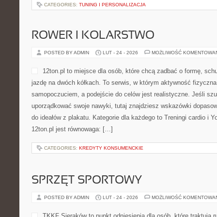
CATEGORIES:
TUNING I PERSONALIZACJA
ROWER I KOLARSTWO
POSTED BY ADMIN
LUT - 24 - 2026
MOŻLIWOŚĆ KOMENTOWA
12ton.pl to miejsce dla osób, które chcą zadbać o formę, sch
jazdę na dwóch kółkach. To serwis, w którym aktywność fizyczna
samopoczuciem, a podejście do celów jest realistyczne. Jeśli s
uporządkować swoje nawyki, tutaj znajdziesz wskazówki dopasow
do ideałów z plakatu. Kategorie dla każdego to Treningi cardio i 
12ton.pl jest równowaga: […]
CATEGORIES:
KREDYTY KONSUMENCKIE
SPRZĘT SPORTOWY
POSTED BY ADMIN
LUT - 24 - 2026
MOŻLIWOŚĆ KOMENTOWA
TKKF Sieraków to punkt odniesienia dla osób, które traktują 