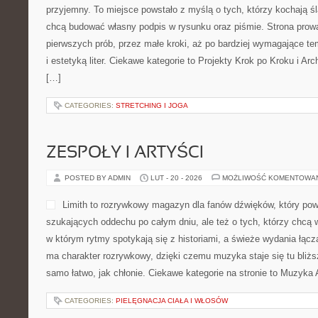
przyjemny. To miejsce powstało z myślą o tych, którzy kochają śl
chcą budować własny podpis w rysunku oraz piśmie. Strona prowa
pierwszych prób, przez małe kroki, aż po bardziej wymagające 
i estetyką liter. Ciekawe kategorie to Projekty Krok po Kroku i Ar
[…]
CATEGORIES:
STRETCHING I JOGA
ZESPOŁY I ARTYŚCI
POSTED BY ADMIN
LUT - 20 - 2026
MOŻLIWOŚĆ KOMENTOWA
Limith to rozrywkowy magazyn dla fanów dźwięków, który pow
szukających oddechu po całym dniu, ale też o tych, którzy chcą w
w którym rytmy spotykają się z historiami, a świeże wydania łącz
ma charakter rozrywkowy, dzięki czemu muzyka staje się tu bliższ
samo łatwo, jak chłonie. Ciekawe kategorie na stronie to Muzyka 
CATEGORIES:
PIELĘGNACJA CIAŁA I WŁOSÓW