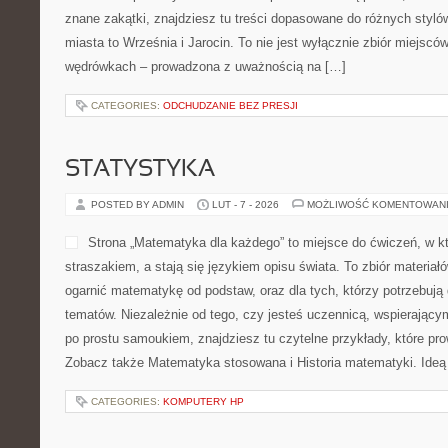
znane zakątki, znajdziesz tu treści dopasowane do różnych styl
miasta to Września i Jarocin. To nie jest wyłącznie zbiór miejsców
wędrówkach – prowadzona z uważnością na […]
CATEGORIES:
ODCHUDZANIE BEZ PRESJI
STATYSTYKA
POSTED BY ADMIN
LUT - 7 - 2026
MOŻLIWOŚĆ KOMENTOWAN
Strona „Matematyka dla każdego” to miejsce do ćwiczeń, w któ
straszakiem, a stają się językiem opisu świata. To zbiór materiał
ogarnić matematykę od podstaw, oraz dla tych, którzy potrzebują
tematów. Niezależnie od tego, czy jesteś uczennicą, wspierając
po prostu samoukiem, znajdziesz tu czytelne przykłady, które pr
Zobacz także Matematyka stosowana i Historia matematyki. Ideą
CATEGORIES:
KOMPUTERY HP