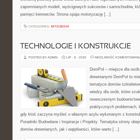
zapomnianych modeli, wyścigowych sukcesów i samochodów, które
pamięci kierowców. Strona spaja motoryzację […]
CATEGORIES:
MITSUBISHI
TECHNOLOGIE I KONSTRUKCJE
POSTED BY ADMIN
LIP - 9 - 2026
MOŻLIWOŚĆ KOMENTOWAN
DomPol – miejsce dla osó
drewnianymi DomPol to mie
tematyce domów szkieletow
wiedzy dla osób, które szuk
nowoczesnym budownictwie.
praktycznych problemach, k
gdy ktoś zaczyna myśleć o własnym azylu wykonanym z konstruk
Poradniki Budowlane i Inspiracje i Projekty. Tematyka strony ob
domów drewnianych, jak i wątpliwości, które warto […]