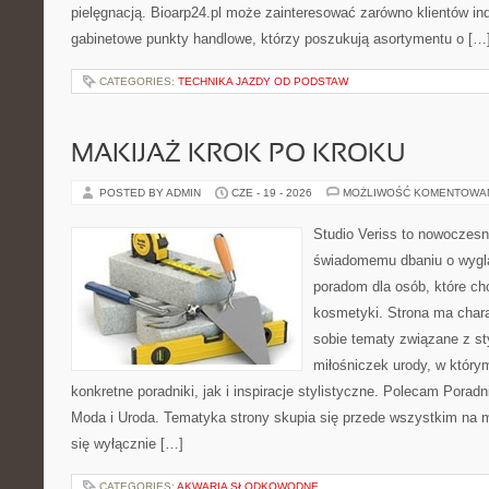
pielęgnacją. Bioarp24.pl może zainteresować zarówno klientów ind
gabinetowe punkty handlowe, którzy poszukują asortymentu o […
CATEGORIES:
TECHNIKA JAZDY OD PODSTAW
MAKIJAŻ KROK PO KROKU
POSTED BY ADMIN
CZE - 19 - 2026
MOŻLIWOŚĆ KOMENTOWA
Studio Veriss to nowoczes
świadomemu dbaniu o wygl
poradom dla osób, które ch
kosmetyki. Strona ma charak
sobie tematy związane z styl
miłośniczek urody, w któr
konkretne poradniki, jak i inspiracje stylistyczne. Polecam Poradni
Moda i Uroda. Tematyka strony skupia się przede wszystkim na ma
się wyłącznie […]
CATEGORIES:
AKWARIA SŁODKOWODNE