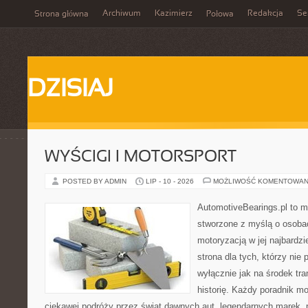
Archiwum
Kazimierz
Redakcja
Se
Strona główna
Połowa
DZISIAJ
WYŚCIGI I MOTORSPORT
POSTED BY ADMIN
LIP - 10 - 2026
MOŻLIWOŚĆ KOMENTOWAN
AutomotiveBearings.pl to 
stworzone z myślą o osobac
motoryzacją w jej najbardzi
strona dla tych, którzy nie
wyłącznie jak na środek tra
historię. Każdy poradnik m
ciekawej podróży przez świat dawnych aut, legendarnych marek, 