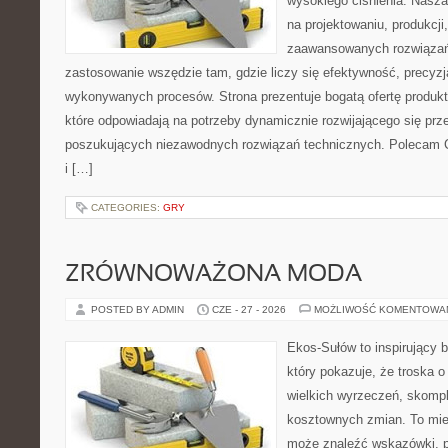
wysokiego ciśnienia. Nasza 
na projektowaniu, produkcji
zaawansowanych rozwiązań,
zastosowanie wszędzie tam, gdzie liczy się efektywność, precyz
wykonywanych procesów. Strona prezentuje bogatą ofertę produktó
które odpowiadają na potrzeby dynamicznie rozwijającego się prz
poszukujących niezawodnych rozwiązań technicznych. Polecam C
i […]
CATEGORIES:
GRY
ZRÓWNOWAŻONA MODA
POSTED BY ADMIN
CZE - 27 - 2026
MOŻLIWOŚĆ KOMENTOWA
Ekos-Sułów to inspirujący b
który pokazuje, że troska 
wielkich wyrzeczeń, skompl
kosztownych zmian. To miej
może znaleźć wskazówki, p