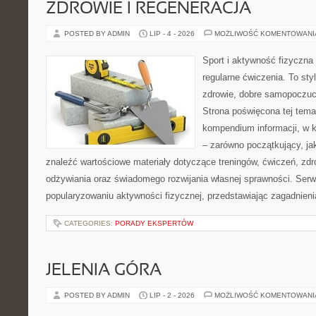
ZDROWIE I REGENERACJA
POSTED BY ADMIN
LIP - 4 - 2026
MOŻLIWOŚĆ KOMENTOWAN
Sport i aktywność fizyczna 
regularne ćwiczenia. To sty
zdrowie, dobre samopoczuci
Strona poświęcona tej tem
kompendium informacji, w k
– zarówno początkujący, j
znaleźć wartościowe materiały dotyczące treningów, ćwiczeń, zdr
odżywiania oraz świadomego rozwijania własnej sprawności. Serwi
popularyzowaniu aktywności fizycznej, przedstawiając zagadnien
CATEGORIES:
PORADY EKSPERTÓW
JELENIA GÓRA
POSTED BY ADMIN
LIP - 2 - 2026
MOŻLIWOŚĆ KOMENTOWAN