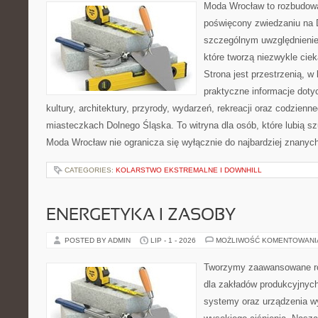
Moda Wrocław to rozbudowa
poświęcony zwiedzaniu na 
szczególnym uwzględnienie
które tworzą niezwykle cie
Strona jest przestrzenią, 
praktyczne informacje dotyc
kultury, architektury, przyrody, wydarzeń, rekreacji oraz codzienn
miasteczkach Dolnego Śląska. To witryna dla osób, które lubią s
Moda Wrocław nie ogranicza się wyłącznie do najbardziej znanyc
CATEGORIES:
KOLARSTWO EKSTREMALNE I DOWNHILL
ENERGETYKA I ZASOBY
POSTED BY ADMIN
LIP - 1 - 2026
MOŻLIWOŚĆ KOMENTOWAN
Tworzymy zaawansowane ro
dla zakładów produkcyjnych
systemy oraz urządzenia w