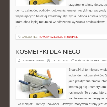
przystępne teksty dotyczą
domu, zakupów, podróży, gotowania, energii, recyklingu, przyrod
wspierających bardziej świadomy styl życia. Strona została przy
które chcą lepiej rozumieć współczesne wyzwania środowiskowe, 
[…]
CATEGORIES:
ROWERY DZIECIĘCE I RODZINNE
KOSMETYKI DLA NIEGO
POSTED BY ADMIN
CZE - 20 - 2026
MOŻLIWOŚĆ KOMENTOWA
Bioarp24.pl to miejsce w sie
wokół dermokosmetyków. S
jako praktyczne źródło infor
interesują się kosmetykami
roślinnych. To strona, któr
zainteresowanie pielęgnacj
Eko-makijaż i Trendy i nowości. Głównym motywem strony jest as