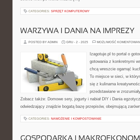
CATEGORIES:
SPRZĘT KOMPUTEROWY
WARZYWA I DANIA NA IMPREZY
POSTED BY ADMIN
GRU - 2 - 2025
MOŻLIWOŚĆ KOMENTOWAN
Izagotuje.pl to portal o got
gotowania z konkretnymi w
chcą wreszcie ogarnąć kuc
To miejsce w sieci, w któr
się z kulinarna kreatywnośc
przedstawiane w zrozumiał
Zobacz także: Domowe sery, jogurty i nabiał DIY i Dania egzotycz
odwiedzający znajdzie bogatą bazę przepisów, obejmującą zarówn
CATEGORIES:
NAWOŻENIE I KOMPOSTOWANIE
GOSPODARKA I MAKROEKONOM