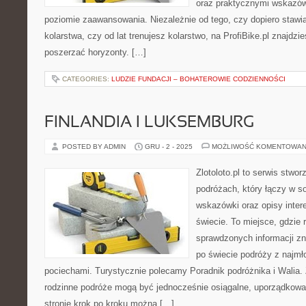
oraz praktycznymi wskazó
poziomie zaawansowania. Niezależnie od tego, czy dopiero stawia
kolarstwa, czy od lat trenujesz kolarstwo, na ProfiBike.pl znajdzi
poszerzać horyzonty. […]
CATEGORIES:
LUDZIE FUNDACJI – BOHATEROWIE CODZIENNOŚCI
FINLANDIA I LUKSEMBURG
POSTED BY ADMIN
GRU - 2 - 2025
MOŻLIWOŚĆ KOMENTOWAN
Zlotoloto.pl to serwis stwo
podróżach, który łączy w s
wskazówki oraz opisy inter
świecie. To miejsce, gdzie 
sprawdzonych informacji zna
po świecie podróży z najmł
pociechami. Turystycznie polecamy Poradnik podróżnika i Walia. Z
rodzinne podróże mogą być jednocześnie osiągalne, uporządkowan
stronie krok po kroku można […]