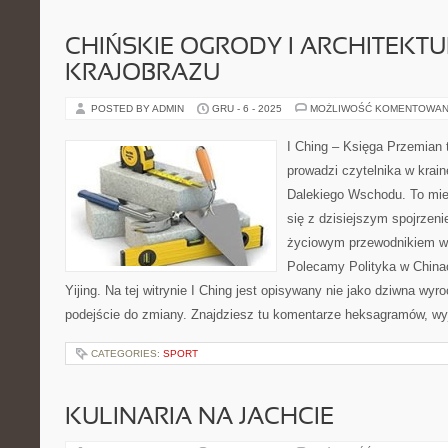
CHIŃSKIE OGRODY I ARCHITEKT
KRAJOBRAZU
POSTED BY ADMIN
GRU - 6 - 2025
MOŻLIWOŚĆ KOMENTOWAN
I Ching – Księga Przemian t
prowadzi czytelnika w krai
Dalekiego Wschodu. To miej
się z dzisiejszym spojrzeni
życiowym przewodnikiem w 
Polecamy Polityka w Chinac
Yijing. Na tej witrynie I Ching jest opisywany nie jako dziwna wyr
podejście do zmiany. Znajdziesz tu komentarze heksagramów, wyj
CATEGORIES:
SPORT
KULINARIA NA JACHCIE