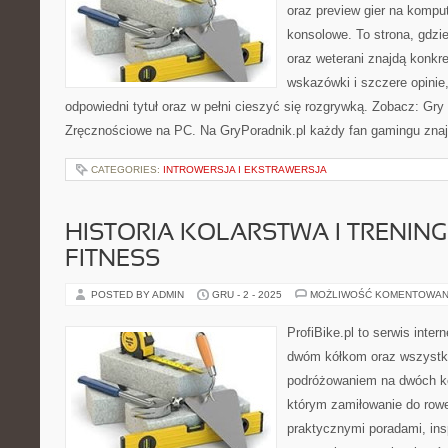
oraz preview gier na komput
konsolowe. To strona, gdzi
oraz weterani znajdą konkre
wskazówki i szczere opinie
odpowiedni tytuł oraz w pełni cieszyć się rozgrywką. Zobacz: G
Zręcznościowe na PC. Na GryPoradnik.pl każdy fan gamingu znajd
CATEGORIES:
INTROWERSJA I EKSTRAWERSJA
HISTORIA KOLARSTWA I TRENIN
FITNESS
POSTED BY ADMIN
GRU - 2 - 2025
MOŻLIWOŚĆ KOMENTOWAN
ProfiBike.pl to serwis inte
dwóm kółkom oraz wszystki
podróżowaniem na dwóch kó
którym zamiłowanie do rowe
praktycznymi poradami, insp