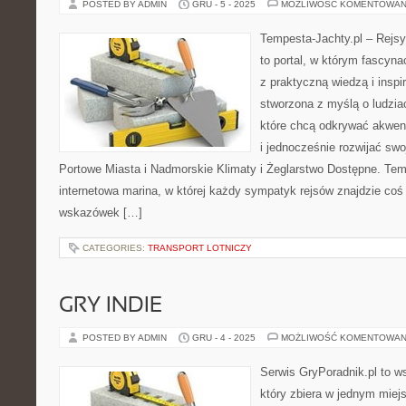
POSTED BY ADMIN
GRU - 5 - 2025
MOŻLIWOŚĆ KOMENTOWAN
Tempesta-Jachty.pl – Rejsy
to portal, w którym fascyn
z praktyczną wiedzą i inspi
stworzona z myślą o ludzia
które chcą odkrywać akwen
i jednocześnie rozwijać sw
Portowe Miasta i Nadmorskie Klimaty i Żeglarstwo Dostępne. Tem
internetowa marina, w której każdy sympatyk rejsów znajdzie coś 
wskazówek […]
CATEGORIES:
TRANSPORT LOTNICZY
GRY INDIE
POSTED BY ADMIN
GRU - 4 - 2025
MOŻLIWOŚĆ KOMENTOWAN
Serwis GryPoradnik.pl to w
który zbiera w jednym miej