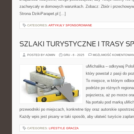
zachwycały w domowych warunkach. Zobacz: Zbiór i przechowywan
Strona DzikiParapet.pl […]
CATEGORIES:
ARTYKUŁY SPONSOROWANE
SZLAKI TURYSTYCZNE I TRASY 
POSTED BY ADMIN
GRU - 6 - 2025
MOŻLIWOŚĆ KOMENTOWAN
uMichalika – odkrywaj Polsk
który powstał z pasji do po
To miejsce, w którym odbio
podróże po różnych regiona
pojezierza, aż po morze or
Na portalu pod marką uMic
przewodniki po miejscach, konkretne tipy oraz autorskie spostrze
Każdy wpis jest pisany w taki sposób, aby ułatwić turyście zapl
CATEGORIES:
LIFESTYLE GRACZA