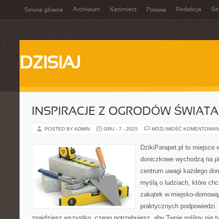
Archiwum
Kazimierz
Redakcja
Se
Strona główna
Połowa
DZISIAJ
INSPIRACJE Z OGRODÓW ŚWIATA
POSTED BY ADMIN
GRU - 7 - 2025
MOŻLIWOŚĆ KOMENTOWAN
DzikiParapet.pl to miejsce w
doniczkowe wychodzą na pie
centrum uwagi każdego dom
myślą o ludziach, które ch
zakątek w miejsko-domową dż
praktycznych podpowiedzi. 
znajdziesz wszystko, czego potrzebujesz, aby Twoje rośliny nie t