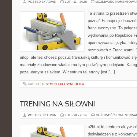
POSTED BY ADMIN
LUT - 11 - 2026
MOŻLIWOŚĆ KOMENTOWA
Ta strona to przestrzeń stw
poznać Francję i jednocześ
francuszczyznę. To połącz
wędrowania po Republice Fr
opanowywania języka, który
rozmowach z Francuzami. 
urlop, ale też chcesz poczuć francuską kulturę i komunikować się 
materiały zbudowane właśnie na tym podwójnym podejściu. Kategor
poza utartym szlakiem. W centrum tej strony jest […]
CATEGORIES:
MUNDUR I SYMBOLIKA
TRENING NA SIŁOWNI
POSTED BY ADMIN
LUT - 10 - 2026
MOŻLIWOŚĆ KOMENTOWA
o2fit.pl to centrum aktywnoś
doświadczenie z konkretny