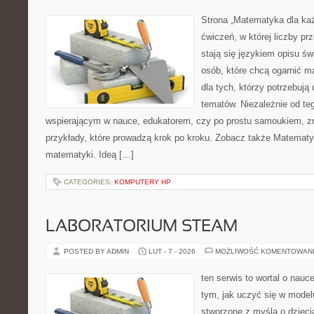
Strona „Matematyka dla każ
ćwiczeń, w której liczby pr
stają się językiem opisu świ
osób, które chcą ogarnić m
dla tych, którzy potrzebują
tematów. Niezależnie od te
wspierającym w nauce, edukatorem, czy po prostu samoukiem, zn
przykłady, które prowadzą krok po kroku. Zobacz także Matematy
matematyki. Ideą […]
CATEGORIES:
KOMPUTERY HP
LABORATORIUM STEAM
POSTED BY ADMIN
LUT - 7 - 2026
MOŻLIWOŚĆ KOMENTOWAN
ten serwis to wortal o nauc
tym, jak uczyć się w model
stworzone z myślą o dzieci