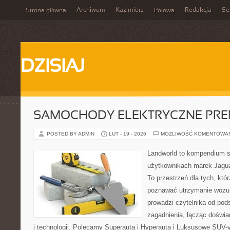
Archiwum
Kazimierz
Redakcja
Se
Strona główna
Połowa
DZISIAJ
SAMOCHODY ELEKTRYCZNE PRE
POSTED BY ADMIN
LUT - 19 - 2026
MOŻLIWOŚĆ KOMENTOWA
Landworld to kompendium s
użytkownikach marek Jagua
To przestrzeń dla tych, kt
poznawać utrzymanie wozu 
prowadzi czytelnika od po
zagadnienia, łącząc doświ
i technologii. Polecamy Superauta i Hyperauta i Luksusowe SUV-y