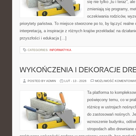
się nie tylko „tu i teraz”, a
zmieniają się programy, me
oczekiwania rodziców, wyzw
priorytety państwa. To miejsce stworzone po to, by łączyć realne
interpretacją, a inspiracje z różnych krajów przekładać na dział
przyszłości i edukacja […]
CATEGORIES:
INFORMATYKA
WYKOŃCZENIA I DEKORACJE DR
POSTED BY ADMIN
LUT - 13 - 2026
MOŻLIWOŚĆ KOMENTOWA
Ta platforma to kompleksow
poświęcony temu, co w prak
różnicę w ustrojach nośnyc
do zastosowań nośnych. Jeż
wznoszenie budynku, odświ
stropodach albo drewniane d