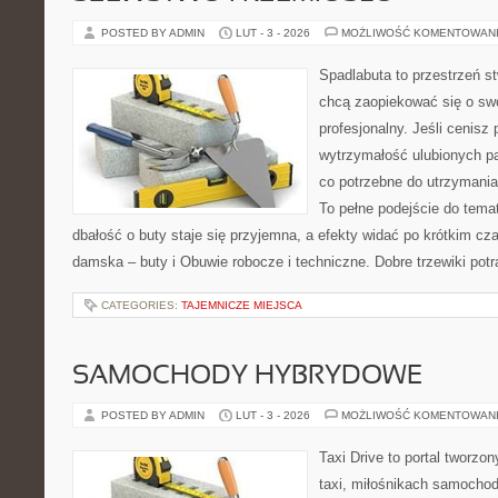
POSTED BY ADMIN
LUT - 3 - 2026
MOŻLIWOŚĆ KOMENTOWAN
Spadlabuta to przestrzeń st
chcą zaopiekować się o sw
profesjonalny. Jeśli cenisz 
wytrzymałość ulubionych pa
co potrzebne do utrzymania
To pełne podejście do tema
dbałość o buty staje się przyjemna, a efekty widać po krótkim cz
damska – buty i Obuwie robocze i techniczne. Dobre trzewiki pot
CATEGORIES:
TAJEMNICZE MIEJSCA
SAMOCHODY HYBRYDOWE
POSTED BY ADMIN
LUT - 3 - 2026
MOŻLIWOŚĆ KOMENTOWAN
Taxi Drive to portal tworz
taxi, miłośnikach samochod