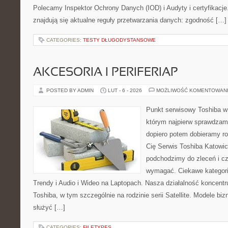
Polecamy Inspektor Ochrony Danych (IOD) i Audyty i certyfikacj
znajdują się aktualne reguły przetwarzania danych: zgodność […]
CATEGORIES:
TESTY DŁUGODYSTANSOWE
AKCESORIA I PERIFERIAP
POSTED BY ADMIN
LUT - 6 - 2026
MOŻLIWOŚĆ KOMENTOWAN
Punkt serwisowy Toshiba w
którym najpierw sprawdzam
dopiero potem dobieramy roz
Cię Serwis Toshiba Katowic
podchodzimy do zleceń i cz
wymagać. Ciekawe kategori
Trendy i Audio i Wideo na Laptopach. Nasza działalność koncentr
Toshiba, w tym szczególnie na rodzinie serii Satellite. Modele bi
służyć […]
CATEGORIES:
FILETYPES