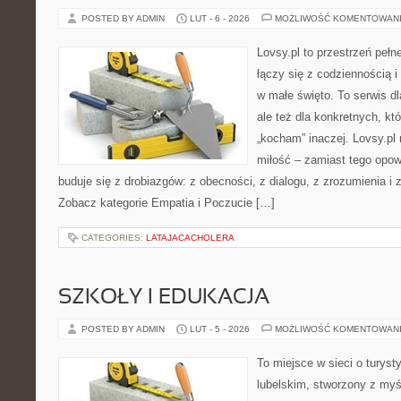
POSTED BY ADMIN
LUT - 6 - 2026
MOŻLIWOŚĆ KOMENTOWAN
Lovsy.pl to przestrzeń peł
łączy się z codziennością i
w małe święto. To serwis dl
ale też dla konkretnych, kt
„kocham” inaczej. Lovsy.pl
miłość – zamiast tego opow
buduje się z drobiazgów: z obecności, z dialogu, z zrozumienia i 
Zobacz kategorie Empatia i Poczucie […]
CATEGORIES:
LATAJACACHOLERA
SZKOŁY I EDUKACJA
POSTED BY ADMIN
LUT - 5 - 2026
MOŻLIWOŚĆ KOMENTOWAN
To miejsce w sieci o turys
lubelskim, stworzony z myśl