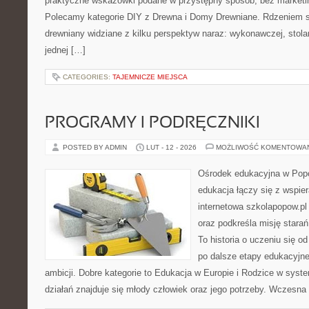
praktyczne wskazówki podane w przystępny sposób, bez marketi
Polecamy kategorie DIY z Drewna i Domy Drewniane. Rdzeniem se
drewniany widziane z kilku perspektyw naraz: wykonawczej, stolar
jednej […]
CATEGORIES:
TAJEMNICZE MIEJSCA
PROGRAMY I PODRĘCZNIKI
POSTED BY ADMIN
LUT - 12 - 2026
MOŻLIWOŚĆ KOMENTOWA
Ośrodek edukacyjna w Popo
edukacja łączy się z wspie
internetowa szkolapopow.pl
oraz podkreśla misję star
To historia o uczeniu się 
po dalsze etapy edukacyjne
ambicji. Dobre kategorie to Edukacja w Europie i Rodzice w syst
działań znajduje się młody człowiek oraz jego potrzeby. Wczesna 