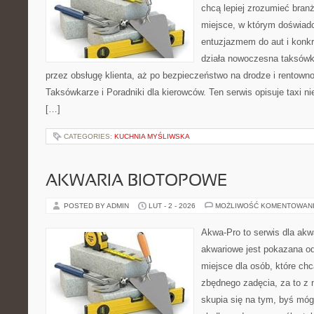
chcą lepiej zrozumieć branż
miejsce, w którym doświadc
entuzjazmem do aut i konkr
działa nowoczesna taksówk
przez obsługę klienta, aż po bezpieczeństwo na drodze i rentown
Taksówkarze i Poradniki dla kierowców. Ten serwis opisuje taxi n
[…]
CATEGORIES:
KUCHNIA MYŚLIWSKA
AKWARIA BIOTOPOWE
POSTED BY ADMIN
LUT - 2 - 2026
MOŻLIWOŚĆ KOMENTOWAN
Akwa-Pro to serwis dla ak
akwariowe jest pokazana od
miejsce dla osób, które ch
zbędnego zadęcia, za to z 
skupia się na tym, byś móg