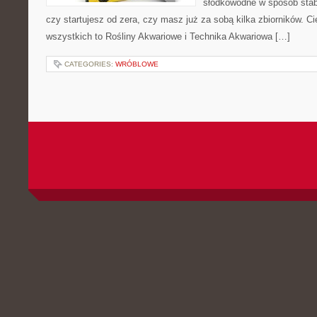
słodkowodne w sposób stabi
czy startujesz od zera, czy masz już za sobą kilka zbiorników. C
wszystkich to Rośliny Akwariowe i Technika Akwariowa […]
CATEGORIES:
WRÓBLOWE