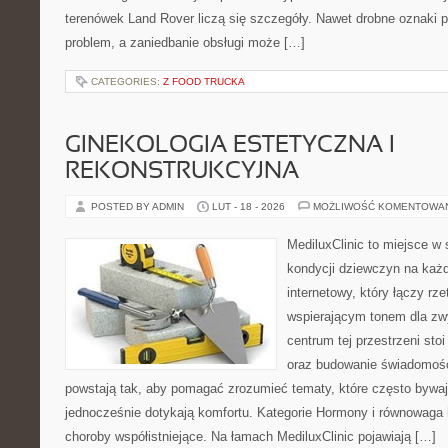
terenówek Land Rover liczą się szczegóły. Nawet drobne oznaki 
problem, a zaniedbanie obsługi może […]
CATEGORIES:
Z FOOD TRUCKA
GINEKOLOGIA ESTETYCZNA I
REKONSTRUKCYJNA
POSTED BY ADMIN
LUT - 18 - 2026
MOŻLIWOŚĆ KOMENTOWA
MediluxClinic to miejsce w 
kondycji dziewczyn na każd
internetowy, który łączy rz
wspierającym tonem dla z
centrum tej przestrzeni sto
oraz budowanie świadomośc
powstają tak, aby pomagać zrozumieć tematy, które często bywa
jednocześnie dotykają komfortu. Kategorie Hormony i równowaga 
choroby współistniejące. Na łamach MediluxClinic pojawiają […]