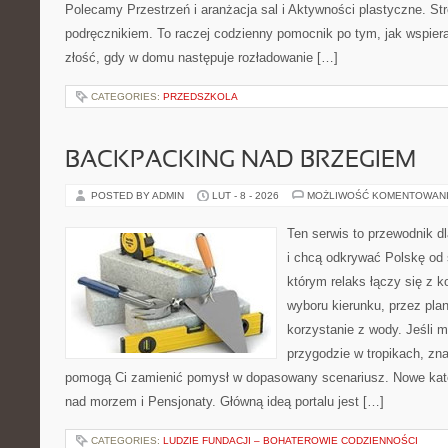
Polecamy Przestrzeń i aranżacja sal i Aktywności plastyczne. Str
podręcznikiem. To raczej codzienny pomocnik po tym, jak wspiera
złość, gdy w domu następuje rozładowanie […]
CATEGORIES:
PRZEDSZKOLA
BACKPACKING NAD BRZEGIEM
POSTED BY ADMIN
LUT - 8 - 2026
MOŻLIWOŚĆ KOMENTOWAN
Ten serwis to przewodnik d
i chcą odkrywać Polskę od 
którym relaks łączy się z 
wyboru kierunku, przez pla
korzystanie z wody. Jeśli 
przygodzie w tropikach, znaj
pomogą Ci zamienić pomysł w dopasowany scenariusz. Nowe kateg
nad morzem i Pensjonaty. Główną ideą portalu jest […]
CATEGORIES:
LUDZIE FUNDACJI – BOHATEROWIE CODZIENNOŚCI