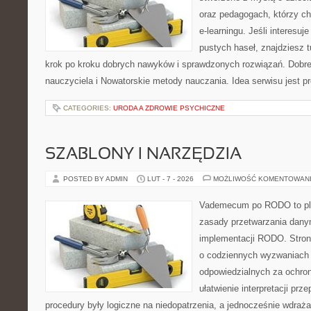
oraz pedagogach, którzy c
e-learningu. Jeśli interesuj
pustych haseł, znajdziesz t
krok po kroku dobrych nawyków i sprawdzonych rozwiązań. Dobre 
nauczyciela i Nowatorskie metody nauczania. Idea serwisu jest p
CATEGORIES:
URODA A ZDROWIE PSYCHICZNE
SZABLONY I NARZĘDZIA
POSTED BY ADMIN
LUT - 7 - 2026
MOŻLIWOŚĆ KOMENTOWAN
Vademecum po RODO to plat
zasady przetwarzania dan
implementacji RODO. Stron
o codziennych wyzwaniach 
odpowiedzialnych za ochron
ułatwienie interpretacji prz
procedury były logiczne na niedopatrzenia, a jednocześnie wdraż