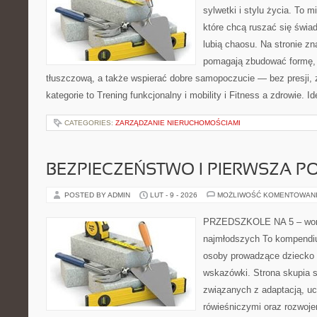
sylwetki i stylu życia. To 
które chcą ruszać się świa
lubią chaosu. Na stronie zna
pomagają zbudować formę,
tłuszczową, a także wspierać dobre samopoczucie — bez presji, 
kategorie to Trening funkcjonalny i mobility i Fitness a zdrowie. Id
CATEGORIES:
ZARZĄDZANIE NIERUCHOMOŚCIAMI
BEZPIECZEŃSTWO I PIERWSZA 
POSTED BY ADMIN
LUT - 9 - 2026
MOŻLIWOŚĆ KOMENTOWAN
PRZEDSZKOLE NA 5 – wort
najmłodszych To kompendiu
osoby prowadzące dziecko p
wskazówki. Strona skupia s
związanych z adaptacją, uc
rówieśniczymi oraz rozwoj