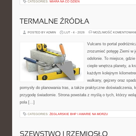
CATEGORIES:
WIARA NA CO DZIEŃ
TERMALNE ŹRÓDŁA
POSTED BY ADMIN
LUT - 4 - 2026
MOŻLIWOŚĆ KOMENTOWAN
Vulcans to portal podróżnic
zrozumieć potęgę Ziemi w jej
odsłonie. To miejsce, gdzie
cieple wnętrza planety, a kr
każdym kolejnym kilometrem
wulkany, gejzery oraz spada
pomysły do planowania tras, a także praktyczne doświadczenia, 
przygodę świadomie. Strona powstała z myślą o tych, którzy wol
pola […]
CATEGORIES:
ŻEGLARSKIE BHP I AWARIE NA MORZU
SZEWSTWO I RZEMIOSŁO