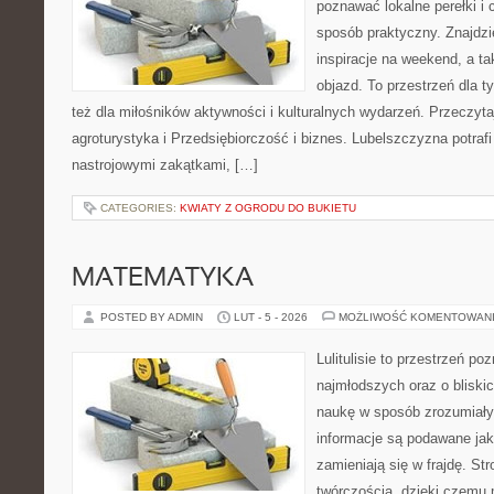
poznawać lokalne perełki i
sposób praktyczny. Znajdzi
inspiracje na weekend, a t
objazd. To przestrzeń dla ty
też dla miłośników aktywności i kulturalnych wydarzeń. Przeczytaj
agroturystyka i Przedsiębiorczość i biznes. Lubelszczyzna potraf
nastrojowymi zakątkami, […]
CATEGORIES:
KWIATY Z OGRODU DO BUKIETU
MATEMATYKA
POSTED BY ADMIN
LUT - 5 - 2026
MOŻLIWOŚĆ KOMENTOWAN
Lulitulisie to przestrzeń p
najmłodszych oraz o bliski
naukę w sposób zrozumiały
informacje są podawane jak
zamieniają się w frajdę. St
twórczością, dzięki czemu