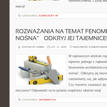
nasłonecznienia. Czytaj dal
więcej!
CATEGORIES:
KOMPUTERY HP
ROZWAŻANIA NA TEMAT FENOME
NOŚNA” – ODKRYJ JEJ TAJEMNICE
POSTED BY ADMIN
LUT - 9 - 2025
MOŻLIWOŚĆ KOMENTOWAN
W najnowszym artykule zap
tajemnic jednego z najbard
fenomenów architektoniczny
nośnej". Odkryjmy jej niezw
zastanówmy się, jak wpływ
Czy możemy zauważyć jej
otoczeniu? Odpowiedzi na te pytania znajdziesz właśnie tutaj!
CATEGORIES:
INFORMATYKA