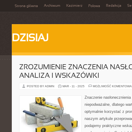
Archiwum
Kazimierz
Redakcja
Se
Strona główna
Połowa
DZISIAJ
ZROZUMIENIE ZNACZENIA NASŁO
ANALIZA I WSKAZÓWKI
POSTED BY ADMIN
MAR - 11 - 2025
MOŻLIWOŚĆ KOMENTOWA
Znaczenie nasłonecznienia 
niepodważalne, dlatego wart
optymalnie korzystać z pr
naszym artykule przeprowa
podajemy praktyczne wska