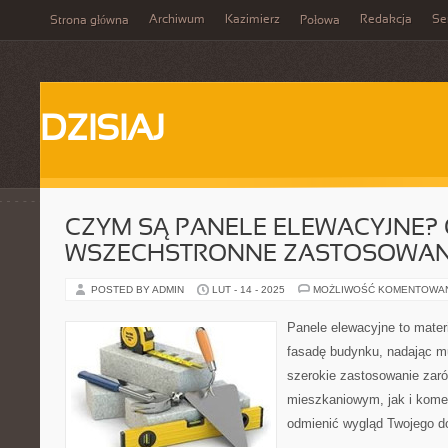
Archiwum
Kazimierz
Redakcja
Se
Strona główna
Połowa
DZISIAJ
CZYM SĄ PANELE ELEWACYJNE? 
WSZECHSTRONNE ZASTOSOWAN
POSTED BY ADMIN
LUT - 14 - 2025
MOŻLIWOŚĆ KOMENTOWA
Panele elewacyjne to mater
fasadę budynku, nadając 
szerokie zastosowanie zar
mieszkaniowym, jak i kome
odmienić wygląd Twojego 