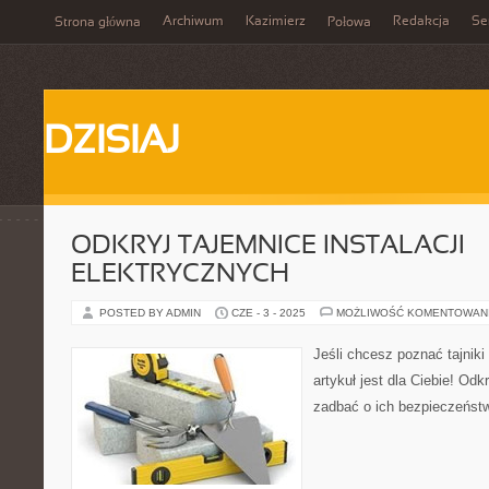
Archiwum
Kazimierz
Redakcja
Se
Strona główna
Połowa
DZISIAJ
ODKRYJ TAJEMNICE INSTALACJI
ELEKTRYCZNYCH
POSTED BY ADMIN
CZE - 3 - 2025
MOŻLIWOŚĆ KOMENTOWAN
Jeśli chcesz poznać tajniki 
artykuł jest dla Ciebie! Odkr
zadbać o ich bezpieczeństwo