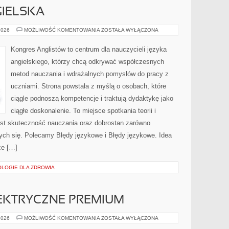
IELSKA
GRAMATYKA
2026
MOŻLIWOŚĆ KOMENTOWANIA
ZOSTAŁA WYŁĄCZONA
ANGIELSKA
Kongres Anglistów to centrum dla nauczycieli języka
angielskiego, którzy chcą odkrywać współczesnych
metod nauczania i wdrażalnych pomysłów do pracy z
uczniami. Strona powstała z myślą o osobach, które
ciągle podnoszą kompetencje i traktują dydaktykę jako
ciągłe doskonalenie. To miejsce spotkania teorii i
jest skuteczność nauczania oraz dobrostan zarówno
cych się. Polecamy Błędy językowe i Błędy językowe. Idea
że […]
OLOGIE DLA ZDROWIA
KTRYCZNE PREMIUM
SAMOCHODY
2026
MOŻLIWOŚĆ KOMENTOWANIA
ZOSTAŁA WYŁĄCZONA
ELEKTRYCZNE
PREMIUM