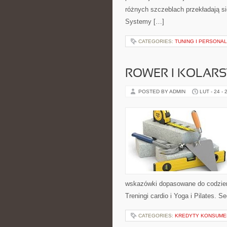
różnych szczeblach przekładają si
Systemy […]
CATEGORIES:
TUNING I PERSONAL
ROWER I KOLAR
POSTED BY ADMIN
LUT - 24 - 
wskazówki dopasowane do codzienno
Treningi cardio i Yoga i Pilates. 
CATEGORIES:
KREDYTY KONSUME