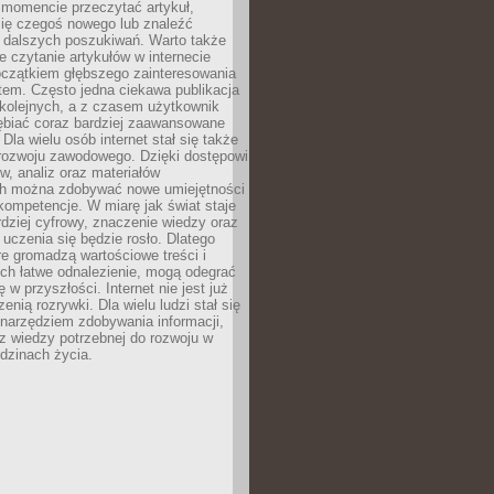
momencie przeczytać artykuł,
się czegoś nowego lub znaleźć
o dalszych poszukiwań. Warto także
 czytanie artykułów w internecie
czątkiem głębszego zainteresowania
em. Często jedna ciekawa publikacja
 kolejnych, a z czasem użytkownik
ębiać coraz bardziej zaawansowane
Dla wielu osób internet stał się także
rozwoju zawodowego. Dzięki dostępowi
w, analiz oraz materiałów
h można zdobywać nowe umiejętności
kompetencje. W miarę jak świat staje
rdziej cyfrowy, znaczenie wiedzy oraz
 uczenia się będzie rosło. Dlatego
re gromadzą wartościowe treści i
ich łatwe odnalezienie, mogą odegrać
 w przyszłości. Internet nie jest już
zenią rozrywki. Dla wielu ludzi stał się
narzędziem zdobywania informacji,
raz wiedzy potrzebnej do rozwoju w
dzinach życia.