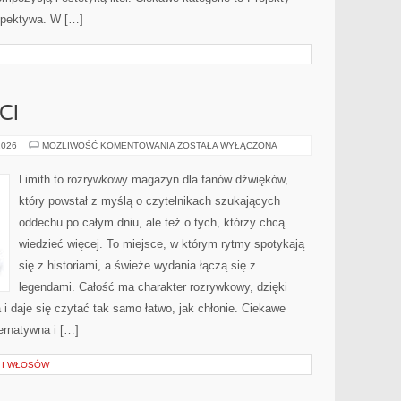
rspektywa. W […]
CI
ZESPOŁY
2026
MOŻLIWOŚĆ KOMENTOWANIA
ZOSTAŁA WYŁĄCZONA
I
ARTYŚCI
Limith to rozrywkowy magazyn dla fanów dźwięków,
który powstał z myślą o czytelnikach szukających
oddechu po całym dniu, ale też o tych, którzy chcą
wiedzieć więcej. To miejsce, w którym rytmy spotykają
się z historiami, a świeże wydania łączą się z
legendami. Całość ma charakter rozrywkowy, dzięki
i daje się czytać tak samo łatwo, jak chłonie. Ciekawe
ernatywna i […]
A I WŁOSÓW