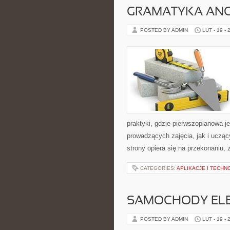
GRAMATYKA ANG
POSTED BY ADMIN
LUT - 19 - 
praktyki, gdzie pierwszoplanowa 
prowadzących zajęcia, jak i uczą
strony opiera się na przekonaniu, 
CATEGORIES:
APLIKACJE I TECHN
SAMOCHODY ELE
POSTED BY ADMIN
LUT - 19 - 