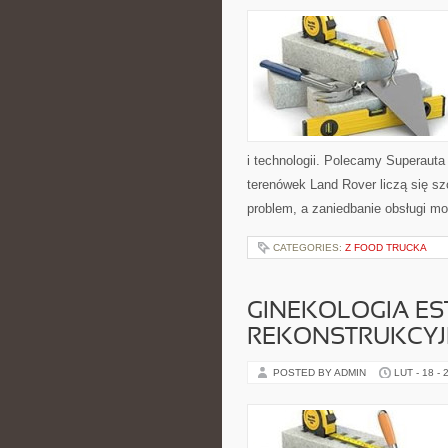
i technologii. Polecamy Superauta
terenówek Land Rover liczą się s
problem, a zaniedbanie obsługi m
CATEGORIES:
Z FOOD TRUCKA
GINEKOLOGIA ES
REKONSTRUKCY
POSTED BY ADMIN
LUT - 18 - 