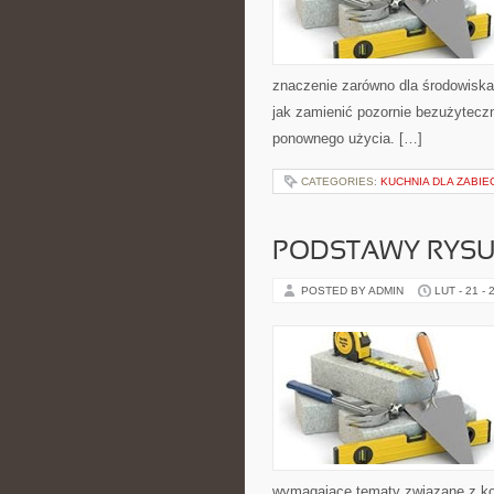
znaczenie zarówno dla środowiska, 
jak zamienić pozornie bezużytecz
ponownego użycia. […]
CATEGORIES:
KUCHNIA DLA ZABIE
PODSTAWY RYS
POSTED BY ADMIN
LUT - 21 - 
wymagające tematy związane z komp