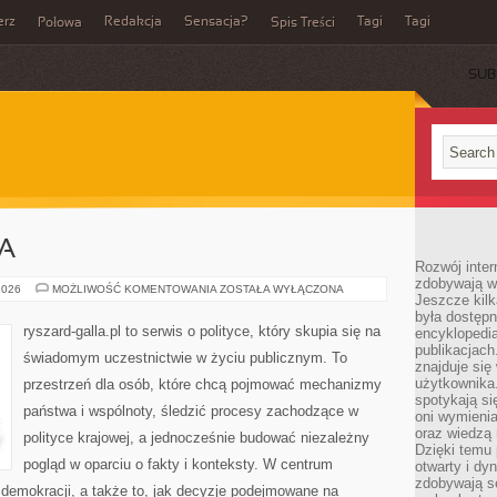
erz
Redakcja
Sensacja?
Tagi
Tagi
Połowa
Spis Treści
SUB
A
Rozwój inter
zdobywają wi
UNIA
2026
MOŻLIWOŚĆ KOMENTOWANIA
ZOSTAŁA WYŁĄCZONA
Jeszcze kilk
EUROPEJSKA
była dostępn
ryszard-galla.pl to serwis o polityce, który skupia się na
encyklopedia
publikacjach
świadomym uczestnictwie w życiu publicznym. To
znajduje się
użytkownika. 
przestrzeń dla osób, które chcą pojmować mechanizmy
spotykają si
państwa i wspólnoty, śledzić procesy zachodzące w
oni wymieni
oraz wiedzą 
polityce krajowej, a jednocześnie budować niezależny
Dzięki temu 
pogląd w oparciu o fakty i konteksty. W centrum
otwarty i dy
zdobywają se
 demokracji, a także to, jak decyzje podejmowane na