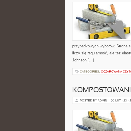
przypadkowych wyborów. Strona sku
liczy się regularność, ale też el
Johnson […]
CATEGORIES:
OCZAROWANA CZYT
KOMPOSTOWANI
POSTED BY ADMIN
LUT - 23 - 