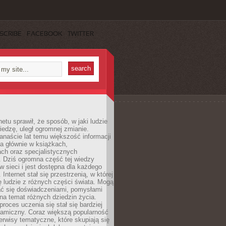
SCRIBE
FACEBOOK
TWITTER
netu sprawił, że sposób, w jaki ludzie
edzę, uległ ogromnej zmianie.
anaście lat temu większość informacji
a głównie w książkach,
ch oraz specjalistycznych
. Dziś ogromna część tej wiedzy
 w sieci i jest dostępna dla każdego
Internet stał się przestrzenią, w której
ę ludzie z różnych części świata. Mogą
ać się doświadczeniami, pomysłami
na temat różnych dziedzin życia.
proces uczenia się stał się bardziej
namiczny. Coraz większą popularność
rwisy tematyczne, które skupiają się