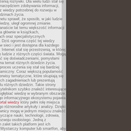
zenią rozrywki. Dla wielu ludzi stał się
narzędziem zdobywania informacji,
raz wiedzy potrzebnej do rozwoju w
dzinach życia.
netu sprawił, że sposób, w jaki ludzie
edzę, uległ ogromnej zmianie.
anaście lat temu większość informacji
a głównie w książkach,
ch oraz specjalistycznych
. Dziś ogromna część tej wiedzy
 w sieci i jest dostępna dla każdego
Internet stał się przestrzenią, w której
ę ludzie z różnych części świata. Mogą
ać się doświadczeniami, pomysłami
na temat różnych dziedzin życia.
proces uczenia się stał się bardziej
namiczny. Coraz większą popularność
rwisy tematyczne, które skupiają się
ch zagadnieniach lub prezentują
lu różnych dziedzin. Takie strony
ytelnikom szybko znaleźć interesujące
 pogłębiać wiedzę w wybranym obszarze.
go informacyjnego ekosystemu pojawia
ortal wiedzy
który pełni rolę miejsca
 różnorodne artykuły i analizy. Dzięki
wnicy mogą w jednym miejscu znaleźć
tyczące nauki, technologii, zdrowia,
 rozwoju osobistego. Jedną z
 zalet takich platform jest ich
 Wystarczy komputer lub smartfon, aby