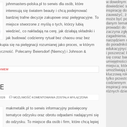
w dowolnym 
johnmasters-polska.pl to serwis dla osób, które
dowiedzieć 
inspirację d
interesują się światem beauty i chcą podejmować
zauważyć, że
bardziej trafne decyzje zakupowe oraz pielęgnacyjne. To
może być po
danym temat
miejsce stworzone z myślą o tych, którzy lubią
prowadzi do
wiedzieć, co nakładają na cerę, jak działają składniki i
zaczyna zgł
zagadnienia. 
jak budować codzienny rytuał bez chaosu oraz bez
narzędziem 
do poradnikó
pia się na pielęgnacji rozumianej jako proces, w którym
edukacyjnyc
astyczność. Polecamy Beiersdorf (Niemcy) i Johnson &
i poszerzać 
się coraz ba
umiejętności
miejsca, któ
ANIEM
umożliwiają 
kluczową rolę
tylko przestr
codziennym 
E
inspiracji o
różnych dzie
KOMPOSTOWANIE
2026
MOŻLIWOŚĆ KOMENTOWANIA
ZOSTAŁA WYŁĄCZONA
makmetalik.pl to serwis informacyjny poświęcony
tematyce odzysku oraz obrotu odpadami nadającymi się
do odzysku. To miejsce dla osób i firm, które chcą lepiej