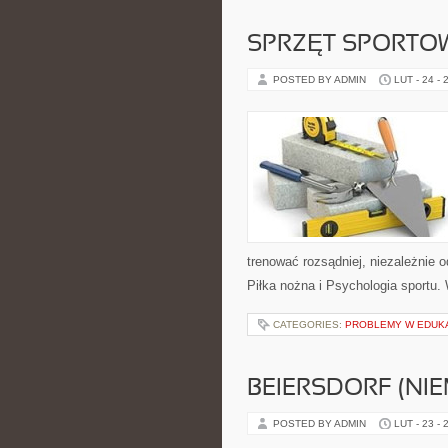
SPRZĘT SPORTO
POSTED BY ADMIN
LUT - 24 - 
trenować rozsądniej, niezależnie 
Piłka nożna i Psychologia sportu.
CATEGORIES:
PROBLEMY W EDUKA
BEIERSDORF (NI
POSTED BY ADMIN
LUT - 23 - 