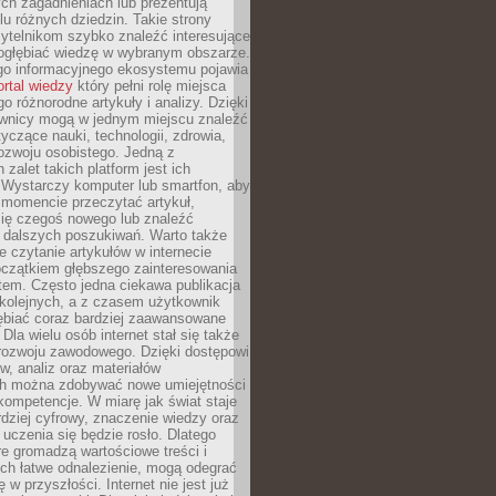
ch zagadnieniach lub prezentują
lu różnych dziedzin. Takie strony
ytelnikom szybko znaleźć interesujące
 pogłębiać wiedzę w wybranym obszarze.
go informacyjnego ekosystemu pojawia
ortal wiedzy
który pełni rolę miejsca
 różnorodne artykuły i analizy. Dzięki
wnicy mogą w jednym miejscu znaleźć
tyczące nauki, technologii, zdrowia,
 rozwoju osobistego. Jedną z
 zalet takich platform jest ich
 Wystarczy komputer lub smartfon, aby
momencie przeczytać artykuł,
się czegoś nowego lub znaleźć
o dalszych poszukiwań. Warto także
 czytanie artykułów w internecie
czątkiem głębszego zainteresowania
em. Często jedna ciekawa publikacja
 kolejnych, a z czasem użytkownik
ębiać coraz bardziej zaawansowane
Dla wielu osób internet stał się także
rozwoju zawodowego. Dzięki dostępowi
w, analiz oraz materiałów
h można zdobywać nowe umiejętności
kompetencje. W miarę jak świat staje
rdziej cyfrowy, znaczenie wiedzy oraz
 uczenia się będzie rosło. Dlatego
re gromadzą wartościowe treści i
ich łatwe odnalezienie, mogą odegrać
 w przyszłości. Internet nie jest już