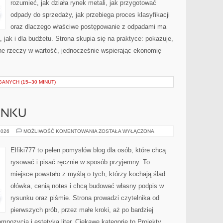
rozumieć, jak działa rynek metali, jak przygotować
odpady do sprzedaży, jak przebiega proces klasyfikacji
oraz dlaczego właściwe postępowanie z odpadami ma
jak i dla budżetu. Strona skupia się na praktyce: pokazuje,
ne rzeczy w wartość, jednocześnie wspierając ekonomię
GANYCH (15–30 MINUT)
UNKU
PODSTAWY
2026
MOŻLIWOŚĆ KOMENTOWANIA
ZOSTAŁA WYŁĄCZONA
RYSUNKU
Elfiki777 to pełen pomysłów blog dla osób, które chcą
rysować i pisać ręcznie w sposób przyjemny. To
miejsce powstało z myślą o tych, którzy kochają ślad
ołówka, cenią notes i chcą budować własny podpis w
rysunku oraz piśmie. Strona prowadzi czytelnika od
pierwszych prób, przez małe kroki, aż po bardziej
ozycją i estetyką liter. Ciekawe kategorie to Projekty