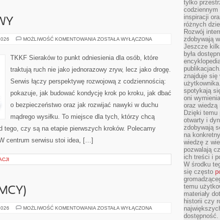
tylko przestr
codziennym 
inspiracji o
WY
różnych dzie
Rozwój inter
zdobywają wi
SPRZĘT
2026
MOŻLIWOŚĆ KOMENTOWANIA
ZOSTAŁA WYŁĄCZONA
SPORTOWY
Jeszcze kilk
była dostępn
TKKF Sieraków to punkt odniesienia dla osób, które
encyklopedia
publikacjach
traktują ruch nie jako jednorazowy zryw, lecz jako drogę.
znajduje się
Serwis łączy perspektywę rozwojową z codziennością:
użytkownika. 
spotykają si
pokazuje, jak budować kondycję krok po kroku, jak dbać
oni wymieni
o bezpieczeństwo oraz jak rozwijać nawyki w duchu
oraz wiedzą 
Dzięki temu 
mądrego wysiłku. To miejsce dla tych, którzy chcą
otwarty i dy
zdobywają se
od tego, czy są na etapie pierwszych kroków. Polecamy
na konkretny
 W centrum serwisu stoi idea, […]
wiedzę z wie
pozwalają cz
ich treści i
CJI
W środku te
się często
p
gromadzącego
temu użytko
EMCY)
materiały do
historii czy
BEIERSDORF
największych
2026
MOŻLIWOŚĆ KOMENTOWANIA
ZOSTAŁA WYŁĄCZONA
(NIEMCY)
dostępność.