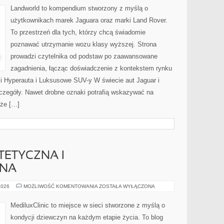
Landworld to kompendium stworzony z myślą o
użytkownikach marek Jaguara oraz marki Land Rover.
To przestrzeń dla tych, którzy chcą świadomie
poznawać utrzymanie wozu klasy wyższej. Strona
prowadzi czytelnika od podstaw po zaawansowane
zagadnienia, łącząc doświadczenie z kontekstem rynku
 i Hyperauta i Luksusowe SUV-y W świecie aut Jaguar i
zczegóły. Nawet drobne oznaki potrafią wskazywać na
oże […]
TETYCZNA I
JNA
GINEKOLOGIA
2026
MOŻLIWOŚĆ KOMENTOWANIA
ZOSTAŁA WYŁĄCZONA
ESTETYCZNA
I
REKONSTRUKCYJNA
MediluxClinic to miejsce w sieci stworzone z myślą o
kondycji dziewczyn na każdym etapie życia. To blog