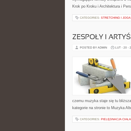
Krok po Kroku i Architektura i Pe
CATEGORIES:
STRETCHING I JOGA
ZESPOŁY I ARTYŚ
POSTED BY ADMIN
LUT - 20 - 
czemu muzyka staje się tu bliższa 
kategorie na stronie to Muzyka Alt
CATEGORIES:
PIELĘGNACJA CIAŁ