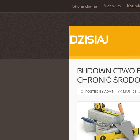
Archiwum
Kazimi
Strona główna
DZISIAJ
BUDOWNICTWO E
CHRONIĆ ŚROD
POSTED BY ADMIN
MAR - 23 -