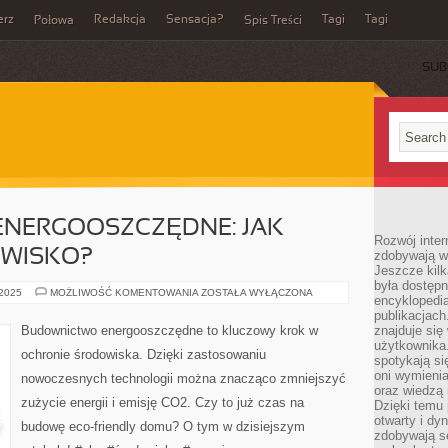
erz
Redakcja
Sensacja?
Tagi
Tagi
Połowa
Spis Treści
SUB
NERGOOSZCZĘDNE: JAK
Rozwój inter
OWISKO?
zdobywają wi
Jeszcze kilk
była dostępn
BUDOWNICTWO
 2025
MOŻLIWOŚĆ KOMENTOWANIA
ZOSTAŁA WYŁĄCZONA
encyklopedia
ENERGOOSZCZĘDNE:
JAK
publikacjach
CHRONIĆ
Budownictwo energooszczędne to kluczowy krok w
znajduje się
ŚRODOWISKO?
użytkownika. 
ochronie środowiska. Dzięki zastosowaniu
spotykają si
oni wymieni
nowoczesnych technologii można znacząco zmniejszyć
oraz wiedzą 
zużycie energii i emisję CO2. Czy to już czas na
Dzięki temu 
otwarty i dy
budowę eco-friendly domu? O tym w dzisiejszym
zdobywają se