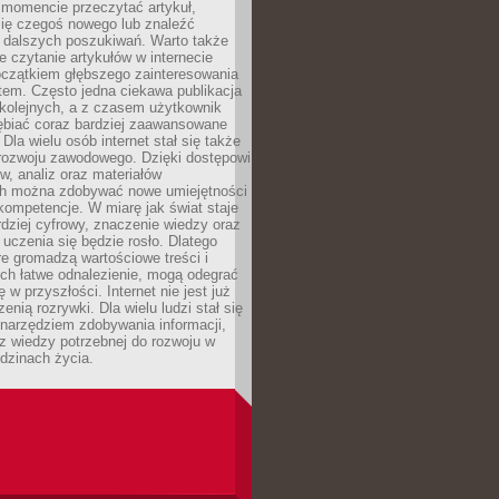
momencie przeczytać artykuł,
się czegoś nowego lub znaleźć
o dalszych poszukiwań. Warto także
 czytanie artykułów w internecie
czątkiem głębszego zainteresowania
em. Często jedna ciekawa publikacja
 kolejnych, a z czasem użytkownik
ębiać coraz bardziej zaawansowane
Dla wielu osób internet stał się także
rozwoju zawodowego. Dzięki dostępowi
w, analiz oraz materiałów
h można zdobywać nowe umiejętności
kompetencje. W miarę jak świat staje
rdziej cyfrowy, znaczenie wiedzy oraz
 uczenia się będzie rosło. Dlatego
re gromadzą wartościowe treści i
ich łatwe odnalezienie, mogą odegrać
 w przyszłości. Internet nie jest już
zenią rozrywki. Dla wielu ludzi stał się
narzędziem zdobywania informacji,
raz wiedzy potrzebnej do rozwoju w
dzinach życia.