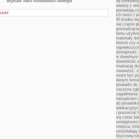
artykule! #eko #środowisko #energia
na konkretny
wiedzę z wie
pozwalają cz
HLERZ
ich treści i
W środku te
się często
p
gromadzącego
temu użytko
materiały do
historii czy
największych
dostępność.
w dowolnym 
dowiedzieć 
inspirację d
zauważyć, że
może być po
danym temat
prowadzi do
zaczyna zgł
zagadnienia. 
narzędziem 
do poradnikó
edukacyjnyc
i poszerzać 
się coraz ba
umiejętności
miejsca, któ
umożliwiają 
kluczową rolę