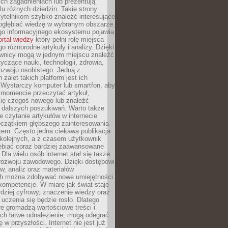
ch zagadnieniach lub prezentują
lu różnych dziedzin. Takie strony
ytelnikom szybko znaleźć interesujące
 pogłębiać wiedzę w wybranym obszarze.
go informacyjnego ekosystemu pojawia
ortal wiedzy
który pełni rolę miejsca
 różnorodne artykuły i analizy. Dzięki
wnicy mogą w jednym miejscu znaleźć
tyczące nauki, technologii, zdrowia,
 rozwoju osobistego. Jedną z
 zalet takich platform jest ich
 Wystarczy komputer lub smartfon, aby
momencie przeczytać artykuł,
się czegoś nowego lub znaleźć
o dalszych poszukiwań. Warto także
 czytanie artykułów w internecie
czątkiem głębszego zainteresowania
em. Często jedna ciekawa publikacja
 kolejnych, a z czasem użytkownik
ębiać coraz bardziej zaawansowane
Dla wielu osób internet stał się także
rozwoju zawodowego. Dzięki dostępowi
w, analiz oraz materiałów
h można zdobywać nowe umiejętności
kompetencje. W miarę jak świat staje
rdziej cyfrowy, znaczenie wiedzy oraz
 uczenia się będzie rosło. Dlatego
re gromadzą wartościowe treści i
ich łatwe odnalezienie, mogą odegrać
 w przyszłości. Internet nie jest już