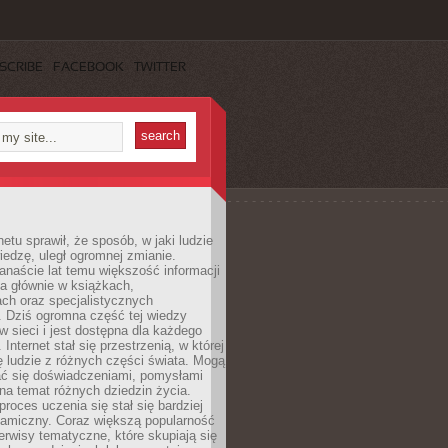
SCRIBE
FACEBOOK
TWITTER
netu sprawił, że sposób, w jaki ludzie
edzę, uległ ogromnej zmianie.
anaście lat temu większość informacji
a głównie w książkach,
ch oraz specjalistycznych
. Dziś ogromna część tej wiedzy
 w sieci i jest dostępna dla każdego
Internet stał się przestrzenią, w której
ę ludzie z różnych części świata. Mogą
ać się doświadczeniami, pomysłami
na temat różnych dziedzin życia.
proces uczenia się stał się bardziej
namiczny. Coraz większą popularność
rwisy tematyczne, które skupiają się