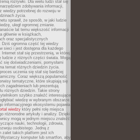
zenią rozrywki. Dla wielu ludzi stał się
narzędziem zdobywania informacji,
raz wiedzy potrzebnej do rozwoju w
dzinach życia.
netu sprawił, że sposób, w jaki ludzie
edzę, uległ ogromnej zmianie.
anaście lat temu większość informacji
a głównie w książkach,
ch oraz specjalistycznych
. Dziś ogromna część tej wiedzy
 w sieci i jest dostępna dla każdego
Internet stał się przestrzenią, w której
ę ludzie z różnych części świata. Mogą
ać się doświadczeniami, pomysłami
na temat różnych dziedzin życia.
proces uczenia się stał się bardziej
namiczny. Coraz większą popularność
rwisy tematyczne, które skupiają się
ch zagadnieniach lub prezentują
lu różnych dziedzin. Takie strony
ytelnikom szybko znaleźć interesujące
 pogłębiać wiedzę w wybranym obszarze.
go informacyjnego ekosystemu pojawia
ortal wiedzy
który pełni rolę miejsca
 różnorodne artykuły i analizy. Dzięki
wnicy mogą w jednym miejscu znaleźć
tyczące nauki, technologii, zdrowia,
 rozwoju osobistego. Jedną z
 zalet takich platform jest ich
 Wystarczy komputer lub smartfon, aby