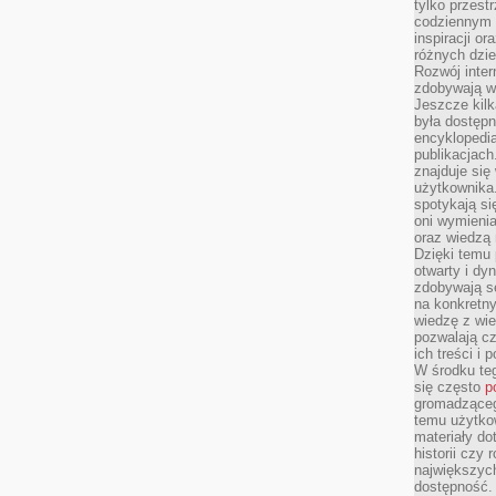
tylko przestr
codziennym 
inspiracji o
różnych dzie
Rozwój inter
zdobywają wi
Jeszcze kilk
była dostępn
encyklopedia
publikacjach
znajduje się
użytkownika. 
spotykają si
oni wymieni
oraz wiedzą 
Dzięki temu 
otwarty i dy
zdobywają se
na konkretny
wiedzę z wie
pozwalają cz
ich treści i
W środku te
się często
p
gromadzącego
temu użytko
materiały do
historii czy
największych
dostępność.