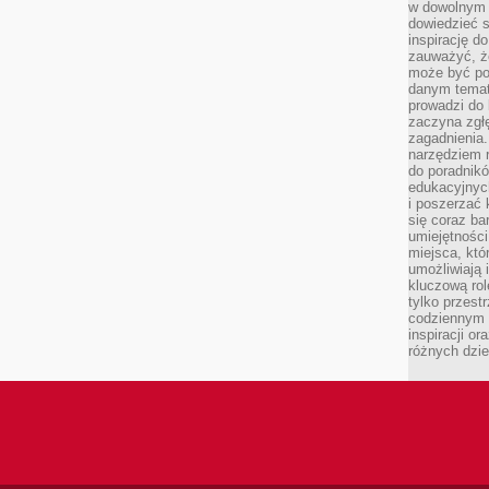
w dowolnym 
dowiedzieć 
inspirację d
zauważyć, że
może być po
danym temat
prowadzi do
zaczyna zgł
zagadnienia. 
narzędziem 
do poradnikó
edukacyjnyc
i poszerzać 
się coraz ba
umiejętności
miejsca, któ
umożliwiają 
kluczową rolę
tylko przestr
codziennym 
inspiracji o
różnych dzie