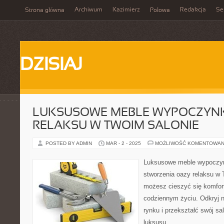
Archiwum
Kazimierz
Redakcja
Se
Strona główna
Połowa
DZISIAJ
LUKSUSOWE MEBLE WYPOCZYN
RELAKSU W TWOIM SALONIE
POSTED BY ADMIN
MAR - 2 - 2025
MOŻLIWOŚĆ KOMENTOWAN
Luksusowe meble wypoczyn
stworzenia oazy relaksu w 
możesz cieszyć się komfor
codziennym życiu. Odkryj n
rynku i przekształć swój sa
luksusu.