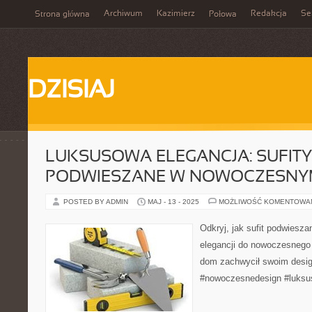
Archiwum
Kazimierz
Redakcja
Se
Strona główna
Połowa
DZISIAJ
LUKSUSOWA ELEGANCJA: SUFITY
PODWIESZANE W NOWOCZESNY
POSTED BY ADMIN
MAJ - 13 - 2025
MOŻLIWOŚĆ KOMENTOWA
Odkryj, jak sufit podwiesz
elegancji do nowoczesnego 
dom zachwycił swoim desig
#nowoczesnedesign #luksu