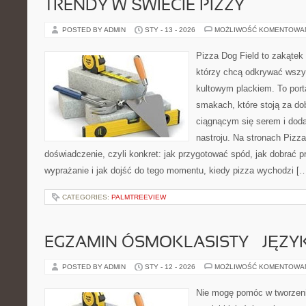
TRENDY W ŚWIECIE PIZZY
POSTED BY ADMIN
STY - 13 - 2026
MOŻLIWOŚĆ KOMENTOWA
Pizza Dog Field to zakątek
którzy chcą odkrywać wszys
kultowym plackiem. To porta
smakach, które stoją za d
ciągnącym się serem i do
nastroju. Na stronach Pizza
doświadczenie, czyli konkret: jak przygotować spód, jak dobrać p
wyprażanie i jak dojść do tego momentu, kiedy pizza wychodzi [
CATEGORIES:
PALMTREEVIEW
EGZAMIN ÓSMOKLASISTY – JĘZYK
POSTED BY ADMIN
STY - 12 - 2026
MOŻLIWOŚĆ KOMENTOWA
Nie mogę pomóc w tworzeniu