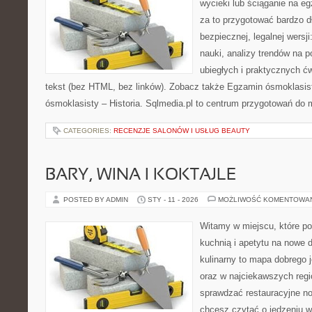
wycieki lub ściąganie na 
za to przygotować bardzo d
bezpiecznej, legalnej wersj
nauki, analizy trendów na p
ubiegłych i praktycznych ć
tekst (bez HTML, bez linków). Zobacz także Egzamin ósmoklasi
ósmoklasisty – Historia. Sqlmedia.pl to centrum przygotowań do 
CATEGORIES:
RECENZJE SALONÓW I USŁUG BEAUTY
BARY, WINA I KOKTAJLE
POSTED BY ADMIN
STY - 11 - 2026
MOŻLIWOŚĆ KOMENTOWA
Witamy w miejscu, które p
kuchnią i apetytu na nowe 
kulinarny to mapa dobrego 
oraz w najciekawszych regio
sprawdzać restauracyjne no
chcesz czytać o jedzeniu w