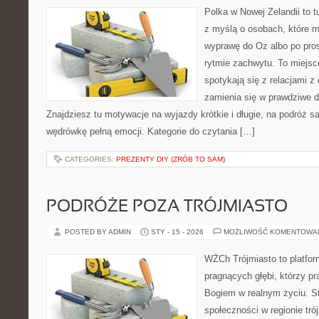
Polka w Nowej Zelandii to t
z myślą o osobach, które m
wyprawę do Oz albo po pros
rytmie zachwytu. To miejsc
spotykają się z relacjami z 
zamienia się w prawdziwe 
Znajdziesz tu motywacje na wyjazdy krótkie i długie, na podróż 
wędrówkę pełną emocji. Kategorie do czytania […]
CATEGORIES:
PREZENTY DIY (ZRÓB TO SAM)
PODRÓŻE POZA TRÓJMIASTO
POSTED BY ADMIN
STY - 15 - 2026
MOŻLIWOŚĆ KOMENTOWA
WŻCh Trójmiasto to platfor
pragnących głębi, którzy pr
Bogiem w realnym życiu. St
społeczności w regionie tr