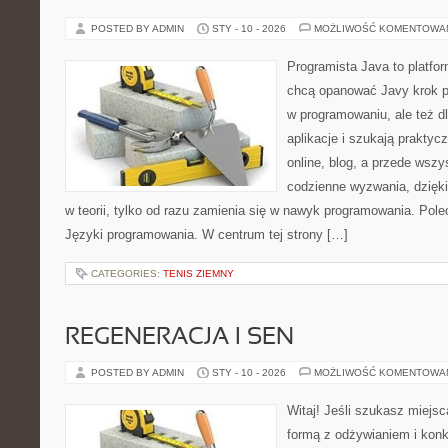
POSTED BY ADMIN
STY - 10 - 2026
MOŻLIWOŚĆ KOMENTOWA
Programista Java to platfo
chcą opanować Javy krok po 
w programowaniu, ale też dl
aplikacje i szukają praktyc
online, blog, a przede wszy
codzienne wyzwania, dzięki
w teorii, tylko od razu zamienia się w nawyk programowania. Pol
Języki programowania. W centrum tej strony […]
CATEGORIES:
TENIS ZIEMNY
REGENERACJA I SEN
POSTED BY ADMIN
STY - 10 - 2026
MOŻLIWOŚĆ KOMENTOWA
Witaj! Jeśli szukasz miejsc
formą z odżywianiem i konk