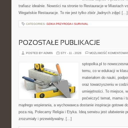
trafiasz idealnie. Nowości na stronie to Restauracje w Miastach v
Wegańskie Restauracje. To nie jest tylko zbiór „ładnych zdjęć […]
CATEGORIES:
DZIKA PRZYRODA I SURVIVAL
POZOSTAŁE PUBLIKACJE
POSTED BY ADMIN
STY - 11 - 2026
MOŻLIWOŚĆ KOMENTOWA
sptopolka.pl to nowoczesn
temu, co w edukacji w klas
materiałom do nauki, podpo
oraz towarzyszeniu w codzi
umiejętności. To miejsce,
poćwiczyć temat, mama i t
mądrego wspierania, a wychowawca dostanie inspiracje gotowe do 
poza nią. Polecamy Religia i Etyka. Ideą serwisu jest ułatwienie p
zrozumiały i przewidywalny. […]