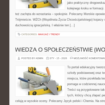
jako praktyczny drogowska
kolejnego kroku w formacji. 
też zachęta do wzrastania – spokojnie. Polecamy Morskie opowie
Trójmieście. WŻCh (Wspólnota Życia Chrześcijańskiego) kojarzy 
duchowością ignacjańską. I właśnie ten […]
CATEGORIES:
MAKIJAŻ I TRENDY
WIEDZA O SPOŁECZEŃSTWIE (WO
POSTED BY ADMIN
STY - 15 - 2026
MOŻLIWOŚĆ KOMENTOWA
To portal edukacyjny tworz
szkoły podstawowej oraz te
miejsca, które przekłada te
pomaga w codziennej nauce
Treści są przygotowane tak
tych, którzy chcą złapać pe
celują w wysokie oceny. Polecamy Język polski i Chemia. Na str