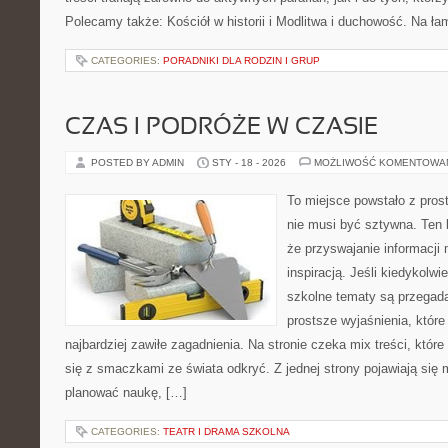
Polecamy także: Kościół w historii i Modlitwa i duchowość. Na ł
CATEGORIES:
PORADNIKI DLA RODZIN I GRUP
CZAS I PODRÓŻE W CZASIE
POSTED BY ADMIN
STY - 18 - 2026
MOŻLIWOŚĆ KOMENTOWA
To miejsce powstało z pros
nie musi być sztywna. Ten 
że przyswajanie informacji
inspiracją. Jeśli kiedykolwi
szkolne tematy są przegada
prostsze wyjaśnienia, któr
najbardziej zawiłe zagadnienia. Na stronie czeka mix treści, któr
się z smaczkami ze świata odkryć. Z jednej strony pojawiają się m
planować naukę, […]
CATEGORIES:
TEATR I DRAMA SZKOLNA