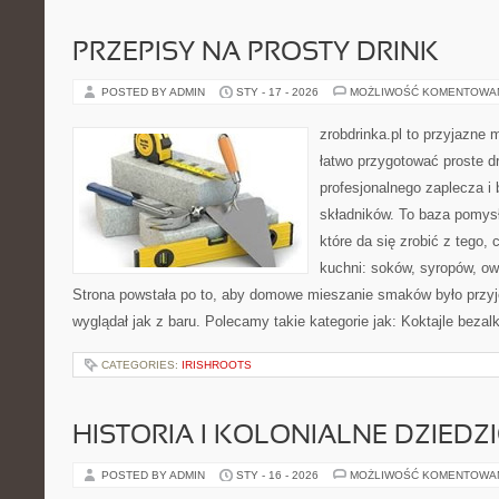
PRZEPISY NA PROSTY DRINK
POSTED BY ADMIN
STY - 17 - 2026
MOŻLIWOŚĆ KOMENTOWA
zrobdrinka.pl to przyjazne 
łatwo przygotować proste d
profesjonalnego zaplecza i
składników. To baza pomys
które da się zrobić z tego,
kuchni: soków, syropów, ow
Strona powstała po to, aby domowe mieszanie smaków było przy
wyglądał jak z baru. Polecamy takie kategorie jak: Koktajle bezal
CATEGORIES:
IRISHROOTS
HISTORIA I KOLONIALNE DZIEDZ
POSTED BY ADMIN
STY - 16 - 2026
MOŻLIWOŚĆ KOMENTOWA