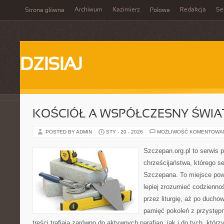
Archiwum
Kazimierz
Redakcja
Se
Strona główna
Połowa
DZISIAJ
KOŚCIÓŁ A WSPÓŁCZESNY ŚWIA
POSTED BY ADMIN
STY - 20 - 2026
MOŻLIWOŚĆ KOMENTOWA
Szczepan.org.pl to serwis p
chrześcijaństwa, którego se
Szczepana. To miejsce pows
lepiej zrozumieć codziennoś
przez liturgię, aż po ducho
pamięć pokoleń z przystępn
treści trafiają zarówno do aktywnych parafian, jak i do tych, którz