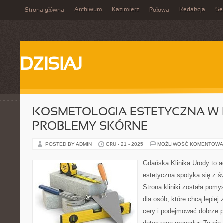
Archiwum
Kazimierz
Redakcja
Se
Strona główna
Połowa
DZISIAJ
KOSMETOLOGIA ESTETYCZNA W 
PROBLEMY SKÓRNE
POSTED BY ADMIN
GRU - 21 - 2025
MOŻLIWOŚĆ KOMENTOWA
Gdańska Klinika Urody to 
estetyczna spotyka się z ś
Strona kliniki została pom
dla osób, które chcą lepiej
cery i podejmować dobrze 
dotyczące procedur. To nie 