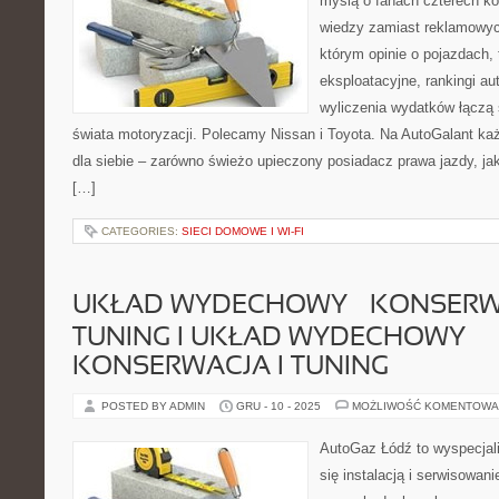
myślą o fanach czterech kół
wiedzy zamiast reklamowych
którym opinie o pojazdach,
eksploatacyjne, rankingi au
wyliczenia wydatków łączą 
świata motoryzacji. Polecamy Nissan i Toyota. Na AutoGalant każ
dla siebie – zarówno świeżo upieczony posiadacz prawa jazdy, ja
[…]
CATEGORIES:
SIECI DOMOWE I WI-FI
UKŁAD WYDECHOWY – KONSERW
TUNING I UKŁAD WYDECHOWY –
KONSERWACJA I TUNING
POSTED BY ADMIN
GRU - 10 - 2025
MOŻLIWOŚĆ KOMENTOWA
AutoGaz Łódź to wyspecjal
się instalacją i serwisowan