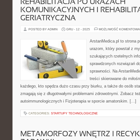
REHABILITACJA PO URAZACH
KOMUNIKACYJNYCH I REHABILIT
GERIATRYCZNA
POSTED BY ADMIN
GRU - 12 - 2025
MOŻLIWOŚĆ KOMENTOWA
ArstanMedica.pl to strona p
urazom, który powstał z my
szukających rzetelnych info
sprawdzonych rozwiązań do
sprawności. Na ArstanMedi
treści skierowane do miłośn
każdego, kto spędza dużo czasu przy biurku, a także do osób sta
zmagają się z długotrwałymi problemami zdrowotnymi. Zobacz też
autoimmunologicznych i Fizjoterapia w sporcie amatorskim. […]
CATEGORIES:
STARTUPY TECHNOLOGICZNE
METAMORFOZY WNĘTRZ I RECY