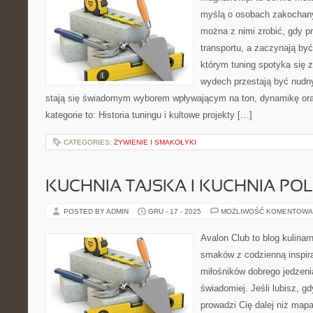
myślą o osobach zakochany
można z nimi zrobić, gdy p
transportu, a zaczynają by
którym tuning spotyka się z
wydech przestają być nudn
stają się świadomym wyborem wpływającym na ton, dynamikę or
kategorie to: Historia tuningu i kultowe projekty […]
CATEGORIES:
ŻYWIENIE I SMAKOŁYKI
KUCHNIA TAJSKA I KUCHNIA PO
POSTED BY ADMIN
GRU - 17 - 2025
MOŻLIWOŚĆ KOMENTOWA
Avalon Club to blog kulinarn
smaków z codzienną inspira
miłośników dobrego jedzeni
świadomiej. Jeśli lubisz, 
prowadzi Cię dalej niż map