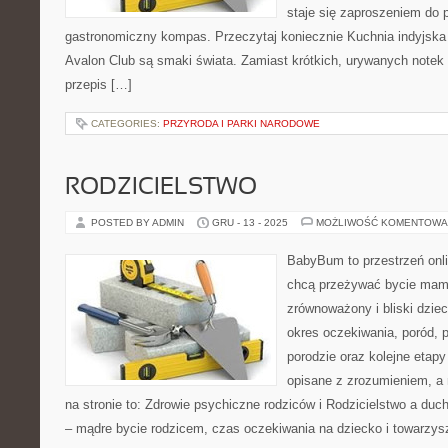
staje się zaproszeniem do p
gastronomiczny kompas. Przeczytaj koniecznie Kuchnia indyjska
Avalon Club są smaki świata. Zamiast krótkich, urywanych notek d
przepis […]
CATEGORIES:
PRZYRODA I PARKI NARODOWE
RODZICIELSTWO
POSTED BY ADMIN
GRU - 13 - 2025
MOŻLIWOŚĆ KOMENTOWA
BabyBum to przestrzeń onli
chcą przeżywać bycie mamą
zrównoważony i bliski dzie
okres oczekiwania, poród, 
porodzie oraz kolejne etap
opisane z zrozumieniem, a 
na stronie to: Zdrowie psychiczne rodziców i Rodzicielstwo a du
– mądre bycie rodzicem, czas oczekiwania na dziecko i towarzys