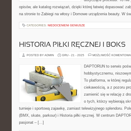
opisów, ale katalog rozwiązań, dzięki której łatwiej dopasować za
na stronie to Zabiegi na włosy i Domowe urządzenia beauty. W św
CATEGORIES:
NIEDOCENIENI GENIUSZE
HISTORIA PIŁKI RĘCZNEJ I BOKS
POSTED BY ADMIN
GRU - 21 - 2025
MOŻLIWOŚĆ KOMENTOWA
DAPTORUN to serwis poświ
hobbystycznemu, niszowym 
To platforma, w której regul
ciekawością, a z pozoru pro
zamienić się w relację z dr
o tych, którzy wybierają s
turnieje i sportową zajawkę, zamiast telewizyjnego splendoru. P
(BMX, skate, parkour) i Historia piłki ręcznej. W centrum DAPTO
pasjonat – […]