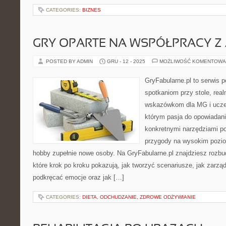
CATEGORIES:
BIZNES
GRY OPARTE NA WSPÓŁPRACY Z
POSTED BY ADMIN
GRU - 12 - 2025
MOŻLIWOŚĆ KOMENTOWA
GryFabularne.pl to serwis 
spotkaniom przy stole, re
wskazówkom dla MG i uczes
którym pasja do opowiadania
konkretnymi narzędziami p
przygody na wysokim pozio
hobby zupełnie nowe osoby. Na GryFabularne.pl znajdziesz rozbu
które krok po kroku pokazują, jak tworzyć scenariusze, jak zarzą
podkręcać emocje oraz jak […]
CATEGORIES:
DIETA, ODCHUDZANIE, ZDROWE ODŻYWIANIE