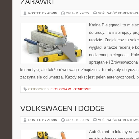
ZABAWKI
POSTED BY ADMIN
GRU - 11 - 2025
MOŻLIWOŚĆ KOMENTOWA
Kraina Pielęgnacji to miejsc
do urody. To inspirujący pro
urodzie. Znajdziesz tu sek
wygląd, a także recenzje k
codziennej pielęgnacji. Po
sprzątanie i Zrównoważona m
kosmetyki, ale także równowaga. Znajdziesz tu artykuły dotycząc
zaczyna się od wnętrza. Każdy tekst jest pełen autentyczności,
CATEGORIES:
EKOLOGIA W LOTNICTWIE
VOLKSWAGEN I DODGE
POSTED BY ADMIN
GRU - 11 - 2025
MOŻLIWOŚĆ KOMENTOWA
AutoGalant to lokalny serw