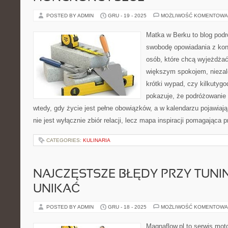
POSTED BY ADMIN
GRU - 19 - 2025
MOŻLIWOŚĆ KOMENTOWA
Matka w Berku to blog podr
swobodę opowiadania z kon
osób, które chcą wyjeżdżać 
większym spokojem, niezale
krótki wypad, czy kilkutyg
pokazuje, że podróżowanie
wtedy, gdy życie jest pełne obowiązków, a w kalendarzu pojawiają
nie jest wyłącznie zbiór relacji, lecz mapa inspiracji pomagająca
CATEGORIES:
KULINARIA
NAJCZĘSTSZE BŁĘDY PRZY TUNING
UNIKAĆ
POSTED BY ADMIN
GRU - 18 - 2025
MOŻLIWOŚĆ KOMENTOWA
Magnaflow.pl to serwis moto