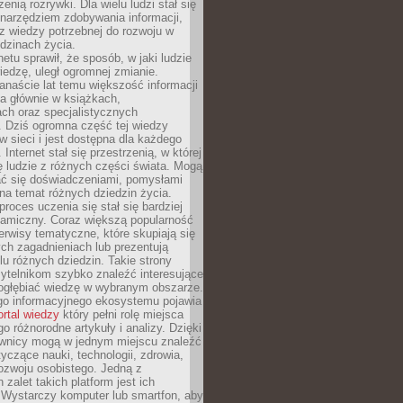
zenią rozrywki. Dla wielu ludzi stał się
narzędziem zdobywania informacji,
raz wiedzy potrzebnej do rozwoju w
dzinach życia.
netu sprawił, że sposób, w jaki ludzie
edzę, uległ ogromnej zmianie.
anaście lat temu większość informacji
a głównie w książkach,
ch oraz specjalistycznych
. Dziś ogromna część tej wiedzy
 w sieci i jest dostępna dla każdego
Internet stał się przestrzenią, w której
ę ludzie z różnych części świata. Mogą
ać się doświadczeniami, pomysłami
na temat różnych dziedzin życia.
proces uczenia się stał się bardziej
namiczny. Coraz większą popularność
rwisy tematyczne, które skupiają się
ch zagadnieniach lub prezentują
lu różnych dziedzin. Takie strony
ytelnikom szybko znaleźć interesujące
 pogłębiać wiedzę w wybranym obszarze.
go informacyjnego ekosystemu pojawia
ortal wiedzy
który pełni rolę miejsca
 różnorodne artykuły i analizy. Dzięki
wnicy mogą w jednym miejscu znaleźć
tyczące nauki, technologii, zdrowia,
 rozwoju osobistego. Jedną z
 zalet takich platform jest ich
 Wystarczy komputer lub smartfon, aby