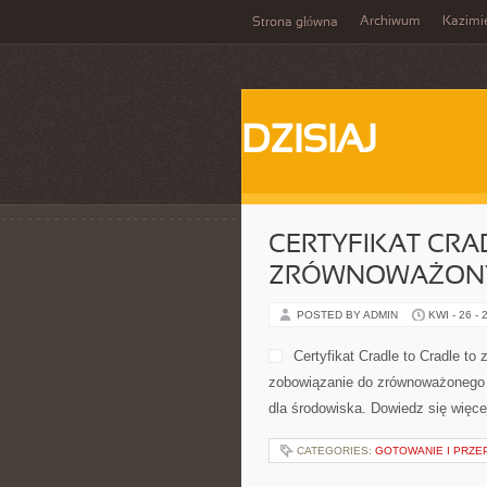
Archiwum
Kazimi
Strona główna
DZISIAJ
CERTYFIKAT CRA
ZRÓWNOWAŻONY 
POSTED BY ADMIN
KWI - 26 - 
Certyfikat Cradle to Cradle to
zobowiązanie do zrównoważonego r
dla środowiska. Dowiedz się więcej
CATEGORIES:
GOTOWANIE I PRZE