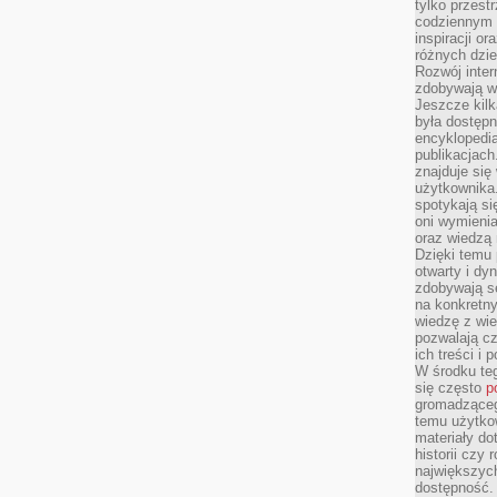
tylko przestr
codziennym 
inspiracji o
różnych dzie
Rozwój inter
zdobywają wi
Jeszcze kilk
była dostępn
encyklopedia
publikacjach
znajduje się
użytkownika. 
spotykają si
oni wymieni
oraz wiedzą 
Dzięki temu 
otwarty i dy
zdobywają se
na konkretny
wiedzę z wie
pozwalają cz
ich treści i
W środku te
się często
p
gromadzącego
temu użytko
materiały do
historii czy
największych
dostępność.