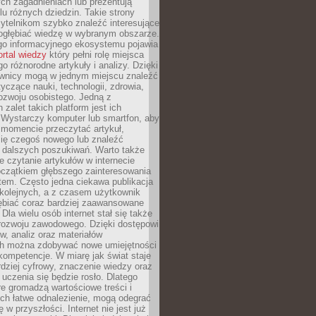
ch zagadnieniach lub prezentują
lu różnych dziedzin. Takie strony
ytelnikom szybko znaleźć interesujące
 pogłębiać wiedzę w wybranym obszarze.
go informacyjnego ekosystemu pojawia
ortal wiedzy
który pełni rolę miejsca
 różnorodne artykuły i analizy. Dzięki
wnicy mogą w jednym miejscu znaleźć
tyczące nauki, technologii, zdrowia,
 rozwoju osobistego. Jedną z
 zalet takich platform jest ich
 Wystarczy komputer lub smartfon, aby
momencie przeczytać artykuł,
się czegoś nowego lub znaleźć
o dalszych poszukiwań. Warto także
 czytanie artykułów w internecie
czątkiem głębszego zainteresowania
em. Często jedna ciekawa publikacja
 kolejnych, a z czasem użytkownik
ębiać coraz bardziej zaawansowane
Dla wielu osób internet stał się także
rozwoju zawodowego. Dzięki dostępowi
w, analiz oraz materiałów
h można zdobywać nowe umiejętności
kompetencje. W miarę jak świat staje
rdziej cyfrowy, znaczenie wiedzy oraz
 uczenia się będzie rosło. Dlatego
re gromadzą wartościowe treści i
ich łatwe odnalezienie, mogą odegrać
 w przyszłości. Internet nie jest już