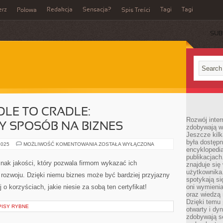
erz
Redakcja
Sensacja?
Tagi
Tagi
Połowa
Spis Treści
SUB
DLE TO CRADLE:
Rozwój inter
SPOSÓB NA BIZNES
zdobywają wi
Jeszcze kilk
była dostępn
CERTYFIKAT
2025
MOŻLIWOŚĆ KOMENTOWANIA
ZOSTAŁA WYŁĄCZONA
encyklopedia
CRADLE
TO
publikacjach
CRADLE:
 znak jakości, który pozwala firmom wykazać ich
znajduje się
ZRÓWNOWAŻONY
SPOSÓB
użytkownika. 
ozwoju. Dzięki niemu biznes może być bardziej przyjazny
NA
spotykają si
BIZNES
 o korzyściach, jakie niesie za sobą ten certyfikat!
oni wymieni
oraz wiedzą 
Dzięki temu 
PISY RYBNE
otwarty i dy
zdobywają se