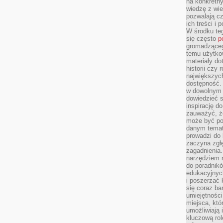
na konkretny
wiedzę z wie
pozwalają cz
ich treści i
W środku te
się często
p
gromadzącego
temu użytko
materiały do
historii czy
największych
dostępność.
w dowolnym 
dowiedzieć 
inspirację d
zauważyć, że
może być po
danym temat
prowadzi do
zaczyna zgł
zagadnienia. 
narzędziem 
do poradnikó
edukacyjnyc
i poszerzać 
się coraz ba
umiejętności
miejsca, któ
umożliwiają 
kluczową rolę