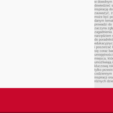
w dowolnym 
dowiedzieć 
inspirację d
zauważyć, że
może być po
danym temat
prowadzi do
zaczyna zgł
zagadnienia. 
narzędziem 
do poradnikó
edukacyjnyc
i poszerzać 
się coraz ba
umiejętności
miejsca, któ
umożliwiają 
kluczową rolę
tylko przestr
codziennym 
inspiracji o
różnych dzie