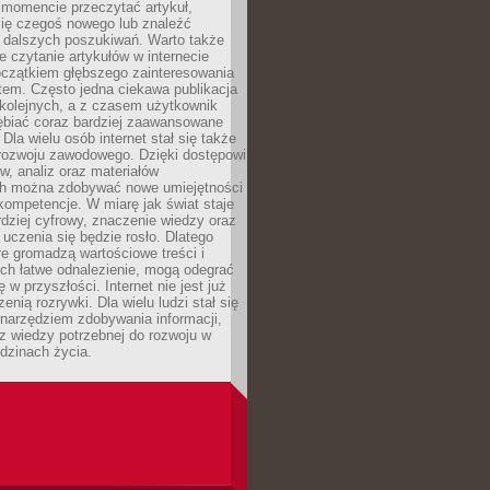
momencie przeczytać artykuł,
się czegoś nowego lub znaleźć
o dalszych poszukiwań. Warto także
 czytanie artykułów w internecie
czątkiem głębszego zainteresowania
em. Często jedna ciekawa publikacja
 kolejnych, a z czasem użytkownik
ębiać coraz bardziej zaawansowane
Dla wielu osób internet stał się także
rozwoju zawodowego. Dzięki dostępowi
w, analiz oraz materiałów
h można zdobywać nowe umiejętności
kompetencje. W miarę jak świat staje
rdziej cyfrowy, znaczenie wiedzy oraz
 uczenia się będzie rosło. Dlatego
re gromadzą wartościowe treści i
ich łatwe odnalezienie, mogą odegrać
 w przyszłości. Internet nie jest już
zenią rozrywki. Dla wielu ludzi stał się
narzędziem zdobywania informacji,
raz wiedzy potrzebnej do rozwoju w
dzinach życia.