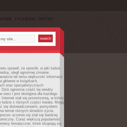
SCRIBE
FACEBOOK
TWITTER
netu sprawił, że sposób, w jaki ludzie
edzę, uległ ogromnej zmianie.
anaście lat temu większość informacji
a głównie w książkach,
ch oraz specjalistycznych
. Dziś ogromna część tej wiedzy
 w sieci i jest dostępna dla każdego
Internet stał się przestrzenią, w której
ę ludzie z różnych części świata. Mogą
ać się doświadczeniami, pomysłami
na temat różnych dziedzin życia.
proces uczenia się stał się bardziej
namiczny. Coraz większą popularność
rwisy tematyczne, które skupiają się