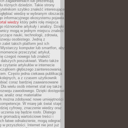
ch zagadnieniach lub prezentują
lu różnych dziedzin. Takie strony
ytelnikom szybko znaleźć interesujące
 pogłębiać wiedzę w wybranym obszarze.
go informacyjnego ekosystemu pojawia
ortal wiedzy
który pełni rolę miejsca
 różnorodne artykuły i analizy. Dzięki
wnicy mogą w jednym miejscu znaleźć
tyczące nauki, technologii, zdrowia,
 rozwoju osobistego. Jedną z
 zalet takich platform jest ich
 Wystarczy komputer lub smartfon, aby
momencie przeczytać artykuł,
się czegoś nowego lub znaleźć
o dalszych poszukiwań. Warto także
 czytanie artykułów w internecie
czątkiem głębszego zainteresowania
em. Często jedna ciekawa publikacja
 kolejnych, a z czasem użytkownik
ębiać coraz bardziej zaawansowane
Dla wielu osób internet stał się także
rozwoju zawodowego. Dzięki dostępowi
w, analiz oraz materiałów
h można zdobywać nowe umiejętności
kompetencje. W miarę jak świat staje
rdziej cyfrowy, znaczenie wiedzy oraz
 uczenia się będzie rosło. Dlatego
re gromadzą wartościowe treści i
ich łatwe odnalezienie, mogą odegrać
 w przyszłości. Internet nie jest już