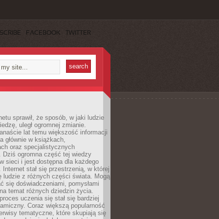
SCRIBE
FACEBOOK
TWITTER
netu sprawił, że sposób, w jaki ludzie
edzę, uległ ogromnej zmianie.
anaście lat temu większość informacji
a głównie w książkach,
ch oraz specjalistycznych
. Dziś ogromna część tej wiedzy
 w sieci i jest dostępna dla każdego
Internet stał się przestrzenią, w której
ę ludzie z różnych części świata. Mogą
ać się doświadczeniami, pomysłami
na temat różnych dziedzin życia.
proces uczenia się stał się bardziej
namiczny. Coraz większą popularność
rwisy tematyczne, które skupiają się