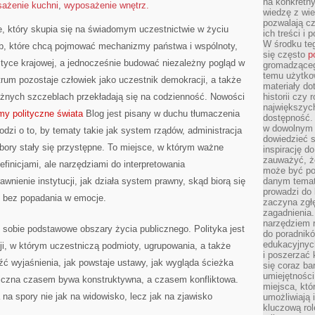
na konkretny
ażenie kuchni
,
wyposażenie wnętrz.
wiedzę z wie
pozwalają cz
yce, który skupia się na świadomym uczestnictwie w życiu
ich treści i
W środku te
ób, które chcą pojmować mechanizmy państwa i wspólnoty,
się często
p
ityce krajowej, a jednocześnie budować niezależny pogląd w
gromadzącego
temu użytko
ntrum pozostaje człowiek jako uczestnik demokracji, a także
materiały do
óżnych szczeblach przekładają się na codzienność. Nowości
historii czy
największych
y polityczne świata
Blog jest pisany w duchu tłumaczenia
dostępność.
w dowolnym 
odzi o to, by tematy takie jak system rządów, administracja
dowiedzieć 
ybory stały się przystępne. To miejsce, w którym ważne
inspirację d
zauważyć, że
finicjami, ale narzędziami do interpretowania
może być po
awnienie instytucji, jak działa system prawny, skąd biorą się
danym temat
prowadzi do
ć bez popadania w emocje.
zaczyna zgł
zagadnienia. 
narzędziem 
 sobie podstawowe obszary życia publicznego. Polityka jest
do poradnikó
edukacyjnyc
i, w którym uczestniczą podmioty, ugrupowania, a także
i poszerzać 
ć wyjaśnienia, jak powstaje ustawy, jak wygląda ścieżka
się coraz ba
umiejętności
bliczna czasem bywa konstruktywna, a czasem konfliktowa.
miejsca, któ
 na spory nie jak na widowisko, lecz jak na zjawisko
umożliwiają 
kluczową rolę