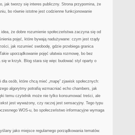
go, jak tworzy się interes publiczny. Strona przypomina, że
niu, bo równie istotne jest codzienne funkcjonowanie
idea, że dobre rozumienie społeczeństwa zaczyna się od
aśnienia pojęć, które bywają nadużywane: czym jest rządy
ości, jak rozumieć swobodę, gdzie przebiega granica
Takie uporządkowanie pojęć ułatwia rozmowę, bo bez
się w krzyk. Blog stara się więc budować styl oparty o
eń dla osób, które chcą mieć „mapę” zjawisk społecznych:
aczego algorytmy potrafią wzmacniać echo chambers, jak
ki temu czytelnik może nie tylko konsumować treści, ale
 tekst jest wyważony, czy raczej jest sensacyjny. Tego typu
woczesnego WOS-u, bo społeczeństwo informacyjne wymaga
myślany jako miejsce regularnego porządkowania tematów.