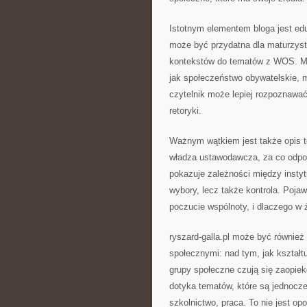
Istotnym elementem bloga jest edu
może być przydatna dla maturzystó
kontekstów do tematów z WOS. Mat
jak społeczeństwo obywatelskie, m
czytelnik może lepiej rozpoznawać,
retoryki.
Ważnym wątkiem jest także opis t
władza ustawodawcza, za co odpo
pokazuje zależności między instyt
wybory, lecz także kontrola. Pojaw
poczucie wspólnoty, i dlaczego w 
ryszard-galla.pl może być również
społecznymi: nad tym, jak kształtu
grupy społeczne czują się zaopie
dotyka tematów, które są jednocze
szkolnictwo, praca. To nie jest op