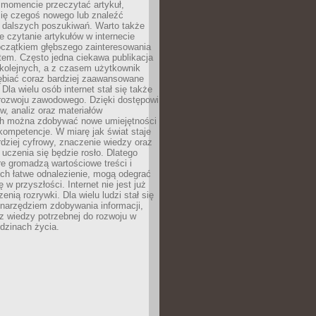
momencie przeczytać artykuł,
się czegoś nowego lub znaleźć
o dalszych poszukiwań. Warto także
 czytanie artykułów w internecie
czątkiem głębszego zainteresowania
em. Często jedna ciekawa publikacja
 kolejnych, a z czasem użytkownik
ębiać coraz bardziej zaawansowane
Dla wielu osób internet stał się także
rozwoju zawodowego. Dzięki dostępowi
w, analiz oraz materiałów
h można zdobywać nowe umiejętności
kompetencje. W miarę jak świat staje
rdziej cyfrowy, znaczenie wiedzy oraz
 uczenia się będzie rosło. Dlatego
re gromadzą wartościowe treści i
ich łatwe odnalezienie, mogą odegrać
 w przyszłości. Internet nie jest już
zenią rozrywki. Dla wielu ludzi stał się
narzędziem zdobywania informacji,
raz wiedzy potrzebnej do rozwoju w
dzinach życia.