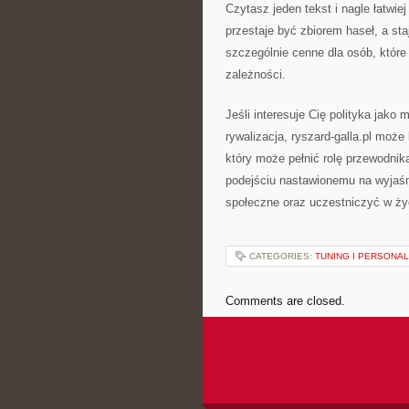
Czytasz jeden tekst i nagle łatwi
przestaje być zbiorem haseł, a sta
szczególnie cenne dla osób, które
zależności.
Jeśli interesuje Cię polityka jako
rywalizacja, ryszard-galla.pl moż
który może pełnić rolę przewodnika 
podejściu nastawionemu na wyjaśn
społeczne oraz uczestniczyć w ży
CATEGORIES:
TUNING I PERSONAL
Comments are closed.