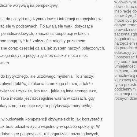
w dowolnym 
bliczne wpływają na perspektywy.
dowiedzieć 
inspirację d
zauważyć, że
ie do polityki międzynarodowej i integracji europejskiej w
może być po
danym temat
ać się w podstawach. Pojawiają się wątki dotyczące
prowadzi do
ucji ponadnarodowych, znaczenia kooperacji w takich
zaczyna zgł
zagadnienia. 
iane mogą być też zależności między poziomem
narzędziem 
do poradnikó
zne coraz częściej działa jak system naczyń połączonych.
edukacyjnyc
aczego decyzja podjęta „gdzieś daleko” może mieć
i poszerzać 
się coraz ba
awach.
umiejętności
miejsca, któ
umożliwiają 
 do krytycznego, ale uczciwego myślenia. To znaczy:
kluczową rolę
zalnych faktów, szukania szerszego obrazu, a także
tylko przestr
codziennym 
iązaniu zyskuje, kto traci, jakie są inne scenariusze,
inspiracji o
. Taka metoda jest szczególnie ważna w czasach, gdy
różnych dzie
taryczne, a emocje często przykrywają merytorykę.
a w budowaniu kompetencji obywatelskich: jak korzystać z
 jak brać udział w życiu wspólnoty w sposób spokojny. W
dotyczące partycypacji, roli organizacji pozarządowych,