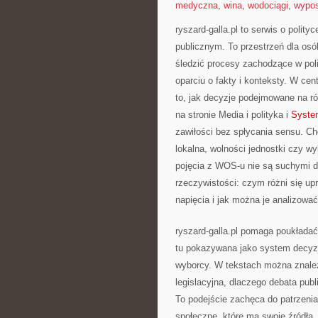
medyczna
,
wina
,
wodociągi
,
wypos
ryszard-galla.pl to serwis o polit
publicznym. To przestrzeń dla os
śledzić procesy zachodzące w pol
oparciu o fakty i konteksty. W ce
to, jak decyzje podejmowane na r
na stronie Media i polityka i
System
zawiłości bez spłycania sensu. Ch
lokalna, wolności jednostki czy w
pojęcia z WOS-u nie są suchymi de
rzeczywistości: czym różni się upr
napięcia i jak można je analizowa
ryszard-galla.pl pomaga poukładać
tu pokazywana jako system decyzj
wyborcy. W tekstach można znaleź
legislacyjna, dlaczego debata pu
To podejście zachęca do patrzenia
społeczne, które ma swoje źródła.