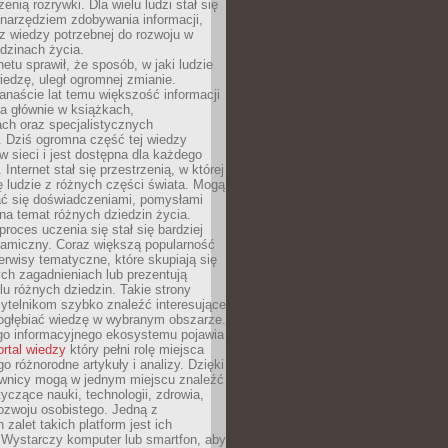
zenią rozrywki. Dla wielu ludzi stał się
narzędziem zdobywania informacji,
raz wiedzy potrzebnej do rozwoju w
dzinach życia.
netu sprawił, że sposób, w jaki ludzie
edzę, uległ ogromnej zmianie.
anaście lat temu większość informacji
a głównie w książkach,
ch oraz specjalistycznych
. Dziś ogromna część tej wiedzy
 w sieci i jest dostępna dla każdego
Internet stał się przestrzenią, w której
ę ludzie z różnych części świata. Mogą
ać się doświadczeniami, pomysłami
na temat różnych dziedzin życia.
proces uczenia się stał się bardziej
namiczny. Coraz większą popularność
rwisy tematyczne, które skupiają się
ch zagadnieniach lub prezentują
lu różnych dziedzin. Takie strony
ytelnikom szybko znaleźć interesujące
 pogłębiać wiedzę w wybranym obszarze.
go informacyjnego ekosystemu pojawia
ortal wiedzy
który pełni rolę miejsca
 różnorodne artykuły i analizy. Dzięki
wnicy mogą w jednym miejscu znaleźć
tyczące nauki, technologii, zdrowia,
 rozwoju osobistego. Jedną z
 zalet takich platform jest ich
 Wystarczy komputer lub smartfon, aby