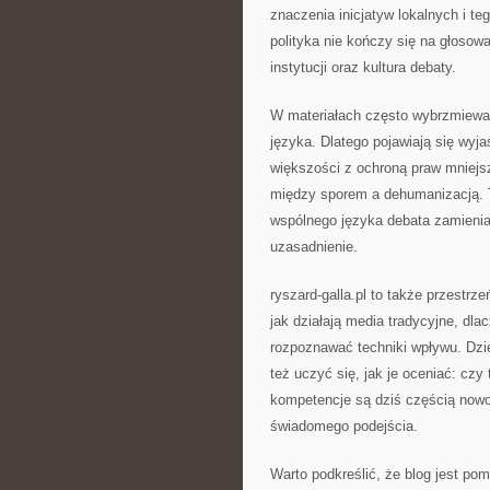
znaczenia inicjatyw lokalnych i te
polityka nie kończy się na głosowa
instytucji oraz kultura debaty.
W materiałach często wybrzmiewa 
języka. Dlatego pojawiają się wyj
większości z ochroną praw mniejsz
między sporem a dehumanizacją. 
wspólnego języka debata zamienia 
uzasadnienie.
ryszard-galla.pl to także przestrz
jak działają media tradycyjne, dl
rozpoznawać techniki wpływu. Dzię
też uczyć się, jak je oceniać: czy
kompetencje są dziś częścią no
świadomego podejścia.
Warto podkreślić, że blog jest po