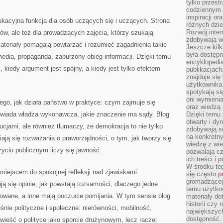
tylko przestr
codziennym 
inspiracji o
kacyjna funkcja dla osób uczących się i uczących. Strona
różnych dzie
Rozwój inter
w, ale też dla prowadzących zajęcia, którzy szukają
zdobywają wi
eriały pomagają powtarzać i rozumieć zagadnienia takie
Jeszcze kilk
była dostępn
edia, propaganda, zaburzony obieg informacji. Dzięki temu
encyklopedia
 kiedy argument jest spójny, a kiedy jest tylko efektem
publikacjach
znajduje się
użytkownika. 
spotykają si
oni wymieni
ego, jak działa państwo w praktyce: czym zajmuje się
oraz wiedzą 
wiada władza wykonawcza, jakie znaczenie ma sądy. Blog
Dzięki temu 
otwarty i dy
ucjami, ale również tłumaczy, że demokracja to nie tylko
zdobywają se
na konkretny
iają się rozważania o praworządności, o tym, jak tworzy się
wiedzę z wie
życiu publicznym liczy się jawność.
pozwalają cz
ich treści i
W środku te
 miejscem do spokojnej refleksji nad zjawiskami
się często
p
gromadzącego
ją się opinie, jak powstają tożsamości, dlaczego jedne
temu użytko
kowane, a inne mają poczucie pomijania. W tym sensie blog
materiały do
historii czy
śnie polityczne i społeczne: nierówności, mobilność,
największych
dostępność.
owieść o polityce jako sporcie drużynowym, lecz raczej