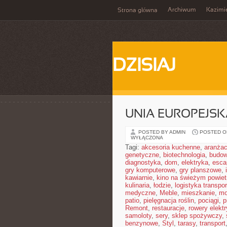
Archiwum
Kazimi
Strona główna
DZISIAJ
UNIA EUROPEJSK
POSTED BY ADMIN
POSTED ON
WYŁĄCZONA
Tagi:
akcesoria kuchenne
,
aranżac
genetyczne
,
biotechnologia
,
budow
diagnostyka
,
dom
,
elektryka
,
esca
gry komputerowe
,
gry planszowe
,
kawiarnie
,
kino na świeżym powiet
kulinaria
,
łodzie
,
logistyka transpor
medyczne
,
Meble
,
mieszkanie
,
mo
patio
,
pielęgnacja roślin
,
pociągi
,
p
Remont
,
restauracje
,
rowery elekt
samoloty
,
sery
,
sklep spożywczy
,
benzynowe
,
Styl
,
tarasy
,
transport