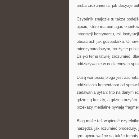
próba zrozumienia, jak decyzje pu
Czytelnik znajdzie tu także podejśc
ujęciu, które ma pomagać orientow
integracji kontynentu, roli instyt
obszarach jak gospodarka. Omaw
międzynarodowym, bo życie public
Dzięki temu łatwiej zrozumieć, dl
oddziaływanie w codziennych spr
Dużą wartością bloga jest zachęta
oddzielania komentarza od sprawd
zadawania pytań: kto na danym rozw
gdzie są koszty, a gdzie korzyści
przekazy medialne bywają fragmen
Blog może też wspierać czytelnik
narzędzi, jak rozumieć procedury,
tym ujęciu ważne są także tematy 