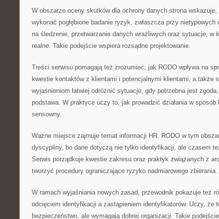
W obszarze oceny skutków dla ochrony danych strona wskazuje, k
wykonać pogłębione badanie ryzyk, zwłaszcza przy nietypowych
na śledzenie, przetwarzanie danych wrażliwych oraz sytuacje, w k
realne. Takie podejście wspiera rozsądne projektowanie.
Treści serwisu pomagają też zrozumieć, jak RODO wpływa na s
kwestie kontaktów z klientami i potencjalnymi klientami, a także 
wyjaśnieniom łatwiej odróżnić sytuacje, gdy potrzebna jest zgoda
podstawa. W praktyce uczy to, jak prowadzić działania w sposób 
sensowny.
Ważne miejsce zajmuje temat informacji HR. RODO w tym obsza
dyscypliny, bo dane dotyczą nie tylko identyfikacji, ale czasem te
Serwis porządkuje kwestie zakresu oraz praktyk związanych z arc
tworzyć procedury ograniczające ryzyko nadmiarowego zbierania.
W ramach wyjaśniania nowych zasad, przewodnik pokazuje też r
odcięciem identyfikacji a zastąpieniem identyfikatorów. Uczy, że 
bezpieczeństwo, ale wymagają dobrej organizacji. Takie podejści