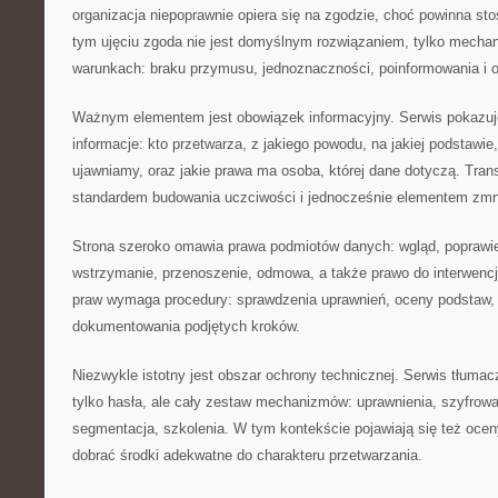
organizacja niepoprawnie opiera się na zgodzie, choć powinna s
tym ujęciu zgoda nie jest domyślnym rozwiązaniem, tylko mech
warunkach: braku przymusu, jednoznaczności, poinformowania i o
Ważnym elementem jest obowiązek informacyjny. Serwis pokazuje
informacje: kto przetwarza, z jakiego powodu, na jakiej podstawie
ujawniamy, oraz jakie prawa ma osoba, której dane dotyczą. Trans
standardem budowania uczciwości i jednocześnie elementem zmni
Strona szeroko omawia prawa podmiotów danych: wgląd, poprawien
wstrzymanie, przenoszenie, odmowa, a także prawo do interwencj
praw wymaga procedury: sprawdzenia uprawnień, oceny podstaw, 
dokumentowania podjętych kroków.
Niezwykle istotny jest obszar ochrony technicznej. Serwis tłumac
tylko hasła, ale cały zestaw mechanizmów: uprawnienia, szyfrowa
segmentacja, szkolenia. W tym kontekście pojawiają się też ocen
dobrać środki adekwatne do charakteru przetwarzania.