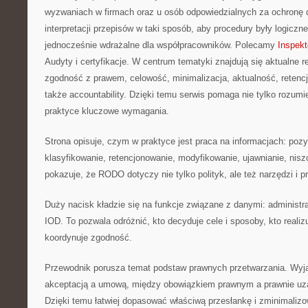
wyzwaniach w firmach oraz u osób odpowiedzialnych za ochronę da
interpretacji przepisów w taki sposób, aby procedury były logiczne
jednocześnie wdrażalne dla współpracowników. Polecamy
Inspek
Audyty i certyfikacje. W centrum tematyki znajdują się aktualne 
zgodność z prawem, celowość, minimalizacja, aktualność, retencja
także accountability. Dzięki temu serwis pomaga nie tylko rozumi
praktyce kluczowe wymagania.
Strona opisuje, czym w praktyce jest praca na informacjach: poz
klasyfikowanie, retencjonowanie, modyfikowanie, ujawnianie, nisz
pokazuje, że RODO dotyczy nie tylko polityk, ale też narzędzi i pr
Duży nacisk kładzie się na funkcje związane z danymi: administra
IOD. To pozwala odróżnić, kto decyduje cele i sposoby, kto realizu
koordynuje zgodność.
Przewodnik porusza temat podstaw prawnych przetwarzania. Wyja
akceptacją a umową, między obowiązkiem prawnym a prawnie uz
Dzięki temu łatwiej dopasować właściwą przesłankę i zminimalizo