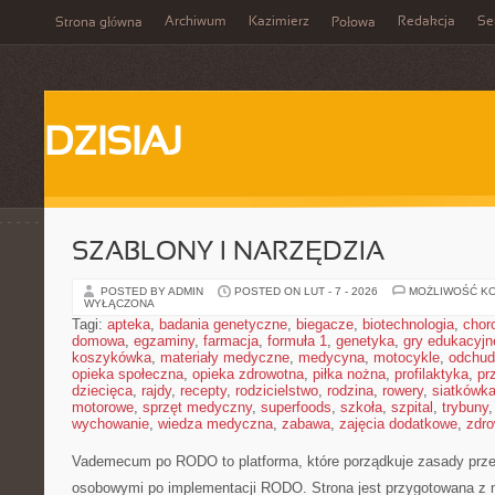
Archiwum
Kazimierz
Redakcja
Se
Strona główna
Połowa
DZISIAJ
SZABLONY I NARZĘDZIA
POSTED BY ADMIN
POSTED ON LUT - 7 - 2026
MOŻLIWOŚĆ K
WYŁĄCZONA
Tagi:
apteka
,
badania genetyczne
,
biegacze
,
biotechnologia
,
chor
domowa
,
egzaminy
,
farmacja
,
formuła 1
,
genetyka
,
gry edukacyjn
koszykówka
,
materiały medyczne
,
medycyna
,
motocykle
,
odchud
opieka społeczna
,
opieka zdrowotna
,
piłka nożna
,
profilaktyka
,
pr
dziecięca
,
rajdy
,
recepty
,
rodzicielstwo
,
rodzina
,
rowery
,
siatkówk
motorowe
,
sprzęt medyczny
,
superfoods
,
szkoła
,
szpital
,
trybuny
wychowanie
,
wiedza medyczna
,
zabawa
,
zajęcia dodatkowe
,
zdro
Vademecum po RODO to platforma, które porządkuje zasady prze
osobowymi po implementacji RODO. Strona jest przygotowana z 