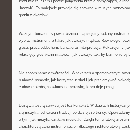
zrozumiesz, czemu pewne połączenia brzmią domykająco, a inne 
„haczyk”. To podejście przydaje się zarówno w muzyce rozrywkow
graniu z akordów.
Ważnym tematem są świat brzmień. Opisujemy rodziny instrumen
wybrać instrument, a także jak ćwiczyć mądrze. Równolegle rozwi
głosu, praca oddechem, barwa oraz interpretacja. Pokazujemy, j
robić, gdy głos brzmi matowo, i jak ćwiczyć tak, by brzmienie było
Nie zapominamy o twórczości. W tekstach o spontanicznym twor
budować pomysły, jak korzystać z skal i jak przełamywać blokad
cudowne skróty, stawiamy na praktykę, która daje postęp.
Dużą wartością serwisu jest też kontekst. W działach historyczny
się muzyka: od korzeni tradycji po dzisiejsze trendy. Opowiada
o tym, jak muzyka działa w musicalu. Dzięki temu łatwiej zrozumi
charakterystyczne instrumentacje i dlaczego niektóre utwory zost