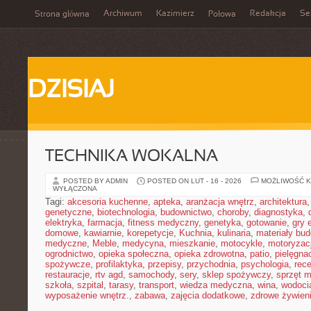
Archiwum
Kazimierz
Redakcja
Se
Strona główna
Połowa
DZISIAJ
TECHNIKA WOKALNA
POSTED BY ADMIN
POSTED ON LUT - 16 - 2026
MOŻLIWOŚĆ 
WYŁĄCZONA
Tagi:
akcesoria kuchenne
,
apteka
,
aranżacja wnętrz
,
architektura
genetyczne
,
biotechnologia
,
budownictwo
,
choroby
,
diagnostyka
,
elektryka
,
farmacja
,
fitness medyczny
,
genetyka
,
gotowanie
,
gry 
domowe
,
kawiarnie
,
korepetycje
,
Kuchnia
,
kulinaria
,
materiały bu
medyczne
,
Meble
,
medycyna
,
mieszkanie
,
motocykle
,
motoryzac
ogrodnictwo
,
opieka społeczna
,
opieka zdrowotna
,
patio
,
pielęgnac
spożywcze
,
profilaktyka
,
przepisy
,
przychodnia
,
psychologia
,
rece
restauracje
,
rtv agd
,
samochody
,
sery
,
sklep spożywczy
,
sprzęt 
szkoła
,
szpital
,
tarasy
,
transport
,
wiedza medyczna
,
wina
,
wodoci
wyposażenie wnętrz.
,
zabawa
,
zajęcia dodatkowe
,
zdrowe żywien