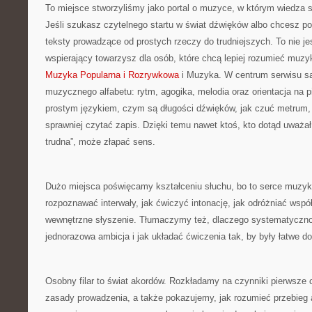
To miejsce stworzyliśmy jako portal o muzyce, w którym wiedza s
Jeśli szukasz czytelnego startu w świat dźwięków albo chcesz pou
teksty prowadzące od prostych rzeczy do trudniejszych. To nie je
wspierający towarzysz dla osób, które chcą lepiej rozumieć muzy
Muzyka Popularna i Rozrywkowa
i Muzyka. W centrum serwisu s
muzycznego alfabetu: rytm, agogika, melodia oraz orientacja na p
prostym językiem, czym są długości dźwięków, jak czuć metrum, po
sprawniej czytać zapis. Dzięki temu nawet ktoś, kto dotąd uważał
trudna”, może złapać sens.
Dużo miejsca poświęcamy kształceniu słuchu, bo to serce muzyk
rozpoznawać interwały, jak ćwiczyć intonację, jak odróżniać wsp
wewnętrzne słyszenie. Tłumaczymy też, dlaczego systematycznoś
jednorazowa ambicja i jak układać ćwiczenia tak, by były łatwe d
Osobny filar to świat akordów. Rozkładamy na czynniki pierwsze
zasady prowadzenia, a także pokazujemy, jak rozumieć przebieg a