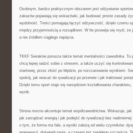
Osobnym, bardzo praktycznym obszarem jest odżywianie sporto
zakazów pojawiają się wskazówki, jak budować proste zasady żyw
wydolność. Treści pomagają łączyć odżywczość, dzięki czemu sp
między przyjemnością a rozsądkiem. W tle przewija się myśl, że
a nie źródłem ciągłego napięcia.
TKKF Sieraków porusza także temat mentalności zawodnika. To pr
chcą lepiej radzić sobie z stresem, a także uczyć się kontrolowan
startowej, przez złość po błędzie, po rozczarowanie wynikiem. S
spokój, jak wracać do rywalizacji po przerwie i jak traktować pora
Dzięki temu sport staje się narzędziem kształtowania charakteru,
wynik.
Strona mocno akcentuje temat współzawodnictwa. Wskazuje, jak p
jak zarządzać energią i jak podejść do rywalizacji bez nadmiernej f
o tym, że forma ma fale, a wyniki zależą od wielu czynników: dys
regeneracji, doświadczenia, a czasem też zwykłego szczęścia. 