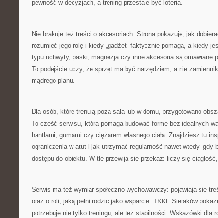
pewność w decyzjach, a trening przestaje być loterią.
Nie brakuje też treści o akcesoriach. Strona pokazuje, jak dobiera
rozumieć jego rolę i kiedy „gadżet” faktycznie pomaga, a kiedy je
typu uchwyty, paski, magnezja czy inne akcesoria są omawiane 
To podejście uczy, że sprzęt ma być narzędziem, a nie zamienniki
mądrego planu.
Dla osób, które trenują poza salą lub w domu, przygotowano obsza
To część serwisu, która pomaga budować formę bez idealnych wa
hantlami, gumami czy ciężarem własnego ciała. Znajdziesz tu insp
ograniczenia w atut i jak utrzymać regularność nawet wtedy, gdy 
dostępu do obiektu. W tle przewija się przekaz: liczy się ciągłość,
Serwis ma też wymiar społeczno-wychowawczy: pojawiają się tre
oraz o roli, jaką pełni rodzic jako wsparcie. TKKF Sieraków poka
potrzebuje nie tylko treningu, ale też stabilności. Wskazówki dla