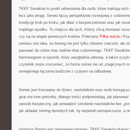
TKKF Sieraków to punkt odniesienia dla osób, które traktują ruch 
lecz jako drogę. Serwis łączy perspektywę rozwojową z codzienn
kondycję krok po kroku, jak dbać o bezpieczeństwo oraz jak rozw
mądrego wysiłku. To miejsce dla tych, którzy chcą trenować rozsą
czy są na etapie pierwszych kroków. Polecamy
Piłka nożna
i Psy
serwisu stoi idea, że trening nie jest tylko zbiorem ćwiczeń, ale st
pasować do celów oraz realiów dnia codziennego. TKKF Sierakó
harmonogram w sposób, który uwzględnia odnowę, a także ryzyko
czytelnik może zrozumieć, że forma rośnie nie od „magicznych met
umiejętnego łączenia bodźców z czasem na odbudowę.
Serwis jest kierowany do dzieci, nastolatków oraz osób trenujący
grup ma inne potrzeby, dlatego treści podpowiadają, jak planowa
sposób bezpieczny, jak prowadzić szkolenie nastolatków bez „prze
jak układać trening dorosłych tak, by wspierał samopoczucie, a ni
Istotnym filarem jest planowanie treningu. TKKF Sieraków tłumaczy