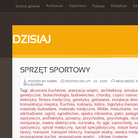
Archiwum
Kazimierz
Redakcja
Se
Strona główna
Połowa
DZISIAJ
SPRZĘT SPORTOWY
POSTED BY ADMIN
POSTED ON LUT - 24 - 2026
MOŻLIWOŚĆ 
WYŁĄCZONA
Tagi:
akcesoria kuchenne
,
aranżacja wnętrz
,
architektura
,
armatur
genetyczne
,
biotechnologia
,
budownictwo
,
choroby
,
części samo
elektryka
,
fitness medyczny
,
genetyka
,
gotowanie
,
instalacje do
komunikacja miejska
,
Kuchnia
,
kulinaria
,
łodzie
,
logistyka transpo
materiały budowlane
,
materiały medyczne
,
Meble
,
mieszkanie
,
mo
odchudzanie
,
ogród
,
ogrodnictwo
,
opieka zdrowotna
,
patio
,
pielęgn
spożywcze
,
profilaktyka
,
przepisy
,
przychodnia
,
psychologia
,
rece
restauracje
,
rowery elektryczne
,
rozrywka
,
rtv agd
,
samochody
,
s
spożywczy
,
sprzęt medyczny
,
sprzęt specjalistyczny
,
stacje ben
tarasy
,
transport
,
transport lotniczy
,
transport wodny
,
wiedza med
wyposażenie kuchni
,
wyposażenie wnętrz.
,
zdrowe żywienie