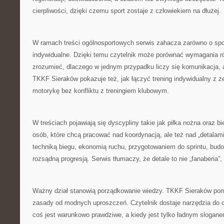
cierpliwości, dzięki czemu sport zostaje z człowiekiem na dłużej.
W ramach treści ogólnosportowych serwis zahacza zarówno o spor
indywidualne. Dzięki temu czytelnik może porównać wymagania r
zrozumieć, dlaczego w jednym przypadku liczy się komunikacja, 
TKKF Sieraków pokazuje też, jak łączyć trening indywidualny z 
motorykę bez konfliktu z treningiem klubowym.
W treściach pojawiają się dyscypliny takie jak piłka nożna oraz bie
osób, które chcą pracować nad koordynacją, ale też nad „detalami”
techniką biegu, ekonomią ruchu, przygotowaniem do sprintu, bu
rozsądną progresją. Serwis tłumaczy, że detale to nie „fanaberia”,
Ważny dział stanowią porządkowanie wiedzy. TKKF Sieraków po
zasady od modnych uproszczeń. Czytelnik dostaje narzędzia do oc
coś jest warunkowo prawdziwe, a kiedy jest tylko ładnym slogane