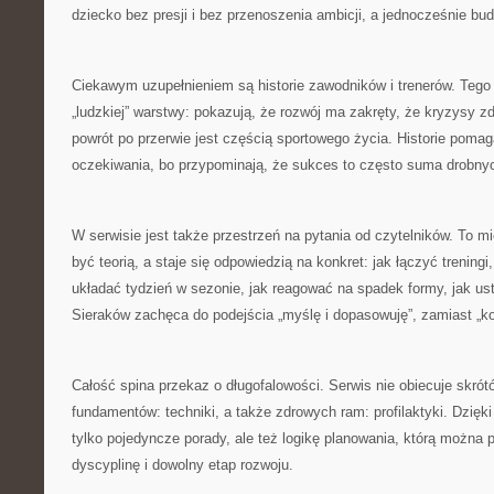
dziecko bez presji i bez przenoszenia ambicji, a jednocześnie bu
Ciekawym uzupełnieniem są historie zawodników i trenerów. Tego 
„ludzkiej” warstwy: pokazują, że rozwój ma zakręty, że kryzysy z
powrót po przerwie jest częścią sportowego życia. Historie poma
oczekiwania, bo przypominają, że sukces to często suma drobnych 
W serwisie jest także przestrzeń na pytania od czytelników. To mi
być teorią, a staje się odpowiedzią na konkret: jak łączyć treningi
układać tydzień w sezonie, jak reagować na spadek formy, jak us
Sieraków zachęca do podejścia „myślę i dopasowuję”, zamiast „kop
Całość spina przekaz o długofalowości. Serwis nie obiecuje skrót
fundamentów: techniki, a także zdrowych ram: profilaktyki. Dzięki
tylko pojedyncze porady, ale też logikę planowania, którą można 
dyscyplinę i dowolny etap rozwoju.