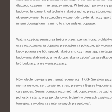
dlaczego czasem mniej znaczy więcej. W treściach pojawia się p
budować fundament: od techniki i jakości ruchu, przez stopniową 
ukierunkowanie. To szczególnie ważne, gdy czytelnik łączy sport 
innymi obowiązkami, a mimo to chce widzieć poprawę.
Ważną częścią serwisu są treści o przeciążeniach oraz profilakty
uczy rozpoznawania objawów przeciążenia i pokazuje, jak wprowa
kiedy pojawia się ból, spadek jakości snu czy narastająca irytacj
budowania stabilności, a nie do „zaciskania zębów” za wszelką c
być budujący, a nie wyniszczający.
Równolegle rozwijany jest temat regeneracji. TKKF Sieraków przy
nie ma rozwoju: sen, żywienie, stres, przerwy i lżejsze tygodnie 
cały proces. Serwis pomaga rozumieć, jak odpoczywać, by zacho
jednostki i starty, oraz jak planować tydzień w okresach zwiększo
turniejów, zawodów czy intensywnych przygotowań.