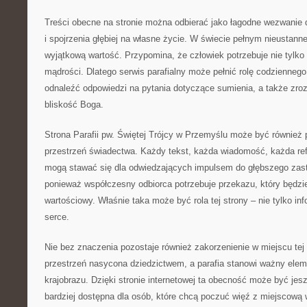
Treści obecne na stronie można odbierać jako łagodne wezwanie 
i spojrzenia głębiej na własne życie. W świecie pełnym nieustann
wyjątkową wartość. Przypomina, że człowiek potrzebuje nie tylko i
mądrości. Dlatego serwis parafialny może pełnić rolę codzienneg
odnaleźć odpowiedzi na pytania dotyczące sumienia, a także zroz
bliskość Boga.
Strona Parafii pw. Świętej Trójcy w Przemyślu może być również 
przestrzeń świadectwa. Każdy tekst, każda wiadomość, każda refl
mogą stawać się dla odwiedzających impulsem do głębszego zast
ponieważ współczesny odbiorca potrzebuje przekazu, który będzie
wartościowy. Właśnie taka może być rola tej strony – nie tylko i
serce.
Nie bez znaczenia pozostaje również zakorzenienie w miejscu tej 
przestrzeń nasycona dziedzictwem, a parafia stanowi ważny ele
krajobrazu. Dzięki stronie internetowej ta obecność może być jesz
bardziej dostępna dla osób, które chcą poczuć więź z miejscową 