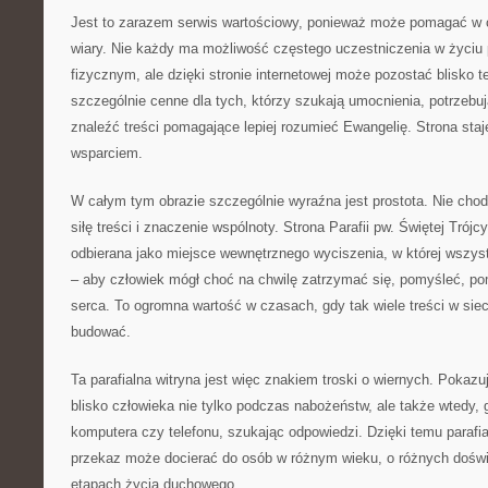
Jest to zarazem serwis wartościowy, ponieważ może pomagać w
wiary. Nie każdy ma możliwość częstego uczestniczenia w życiu 
fizycznym, ale dzięki stronie internetowej może pozostać blisko t
szczególnie cenne dla tych, którzy szukają umocnienia, potrzebuj
znaleźć treści pomagające lepiej rozumieć Ewangelię. Strona st
wsparciem.
W całym tym obrazie szczególnie wyraźna jest prostota. Nie chodz
siłę treści i znaczenie wspólnoty. Strona Parafii pw. Świętej Tró
odbierana jako miejsce wewnętrznego wyciszenia, w której wszys
– aby człowiek mógł choć na chwilę zatrzymać się, pomyśleć, po
serca. To ogromna wartość w czasach, gdy tak wiele treści w siec
budować.
Ta parafialna witryna jest więc znakiem troski o wiernych. Pokaz
blisko człowieka nie tylko podczas nabożeństw, ale także wtedy, 
komputera czy telefonu, szukając odpowiedzi. Dzięki temu parafia
przekaz może docierać do osób w różnym wieku, o różnych doświ
etapach życia duchowego.