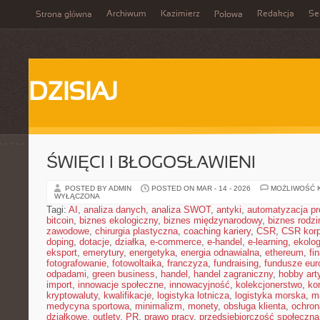
Archiwum
Kazimierz
Redakcja
Se
Strona główna
Połowa
DZISIAJ
ŚWIĘCI I BŁOGOSŁAWIENI
POSTED BY ADMIN
POSTED ON MAR - 14 - 2026
MOŻLIWOŚĆ 
WYŁĄCZONA
Tagi:
AI
,
analiza danych
,
analiza SWOT
,
antyki
,
automatyzacja p
bitcoin
,
biznes ekologiczny
,
biznes międzynarodowy
,
biznes rodzi
zawodowe
,
chirurgia plastyczna
,
coaching kariery
,
CSR
,
CSR korp
doping
,
dotacje
,
działka
,
e-commerce
,
e-handel
,
e-learning
,
ekolog
eksport
,
emerytury
,
energetyka
,
energia odnawialna
,
ethereum
,
fi
fotografowanie
,
fotowoltaika
,
franczyza
,
fundraising
,
fundusze eur
odpadami
,
green business
,
handel
,
handel zagraniczny
,
hobby art
import
,
innowacje społeczne
,
innowacyjność
,
kolekcjonerstwo
,
ko
kryptowaluty
,
kwalifikacje
,
logistyka lotnicza
,
logistyka morska
,
m
medycyna sportowa
,
minimalizm
,
monety
,
obsługa klienta
,
ochron
działkowe
,
outlety
,
PR
,
prawo pracy
,
przedsiębiorczość społeczna