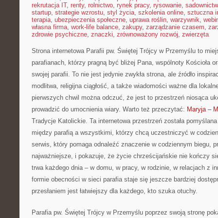
rekrutacja IT
,
renty
,
rolnictwo
,
rynek pracy
,
rysowanie
,
sadownict
startup
,
strategie wzrostu
,
styl życia
,
szkolenia online
,
sztuczna i
terapia
,
ubezpieczenia społeczne
,
uprawa roślin
,
warzywnik
,
webi
własna firma
,
work-life balance
,
zakupy
,
zarządzanie czasem
,
zar
zdrowie psychiczne
,
znaczki
,
zrównoważony rozwój
,
zwierzęta
Strona internetowa Parafii pw. Świętej Trójcy w Przemyślu to mie
parafianach, którzy pragną być bliżej Pana, wspólnoty Kościoła 
swojej parafii. To nie jest jedynie zwykła strona, ale źródło inspir
modlitwa, religijna ciągłość, a także wiadomości ważne dla lokaln
pierwszych chwil można odczuć, że jest to przestrzeń niosąca uk
prowadzić do umocnienia wiary. Warto też przeczytać:
Maryja – 
Tradycje Katolickie. Ta internetowa przestrzeń została pomyślana
między parafią a wszystkimi, którzy chcą uczestniczyć w codzien
serwis, który pomaga odnaleźć znaczenie w codziennym biegu, p
najważniejsze, i pokazuje, że życie chrześcijańskie nie kończy si
trwa każdego dnia – w domu, w pracy, w rodzinie, w relacjach z in
formie obecności w sieci parafia staje się jeszcze bardziej dostępn
przesłaniem jest łatwiejszy dla każdego, kto szuka otuchy.
Parafia pw. Świętej Trójcy w Przemyślu poprzez swoją stronę pok