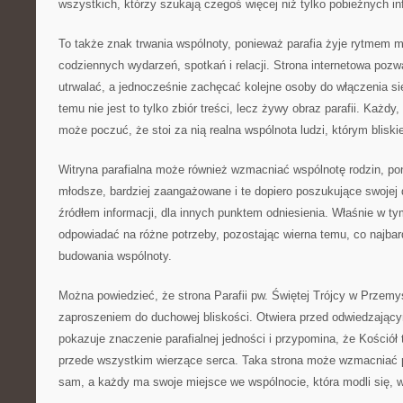
wszystkich, którzy szukają czegoś więcej niż tylko pobieżnych in
To także znak trwania wspólnoty, ponieważ parafia żyje rytmem mo
codziennych wydarzeń, spotkań i relacji. Strona internetowa pozw
utrwalać, a jednocześnie zachęcać kolejne osoby do włączenia si
temu nie jest to tylko zbiór treści, lecz żywy obraz parafii. Każdy,
może poczuć, że stoi za nią realna wspólnota ludzi, którym bliskie
Witryna parafialna może również wzmacniać wspólnotę rodzin, po
młodsze, bardziej zaangażowane i te dopiero poszukujące swojej 
źródłem informacji, dla innych punktem odniesienia. Właśnie w tym t
odpowiadać na różne potrzeby, pozostając wierna temu, co najbard
budowania wspólnoty.
Można powiedzieć, że strona Parafii pw. Świętej Trójcy w Przemyś
zaproszeniem do duchowej bliskości. Otwiera przed odwiedzającymi 
pokazuje znaczenie parafialnej jedności i przypomina, że Kościół to
przede wszystkim wierzące serca. Taka strona może wzmacniać po
sam, a każdy ma swoje miejsce we wspólnocie, która modli się, w