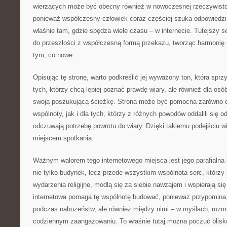
wierzących może być obecny również w nowoczesnej rzeczywisto
ponieważ współczesny człowiek coraz częściej szuka odpowiedzi, insp
właśnie tam, gdzie spędza wiele czasu – w internecie. Tutejszy 
do przeszłości z współczesną formą przekazu, tworząc harmonię
tym, co nowe.
Opisując tę stronę, warto podkreślić jej wyważony ton, która sprzy
tych, którzy chcą lepiej poznać prawdę wiary, ale również dla osó
swoją poszukującą ścieżkę. Strona może być pomocna zarówno 
wspólnoty, jak i dla tych, którzy z różnych powodów oddalili się od
odczuwają potrzebę powrotu do wiary. Dzięki takiemu podejściu wi
miejscem spotkania.
Ważnym walorem tego internetowego miejsca jest jego parafialna b
nie tylko budynek, lecz przede wszystkim wspólnota serc, którz
wydarzenia religijne, modlą się za siebie nawzajem i wspierają si
internetowa pomaga tę wspólnotę budować, ponieważ przypomina, ż
podczas nabożeństw, ale również między nimi – w myślach, roz
codziennym zaangażowaniu. To właśnie tutaj można poczuć blisko