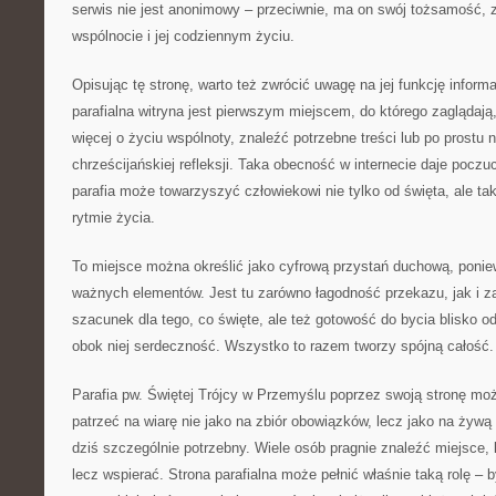
serwis nie jest anonimowy – przeciwnie, ma on swój tożsamość, 
wspólnocie i jej codziennym życiu.
Opisując tę stronę, warto też zwrócić uwagę na jej funkcję inform
parafialna witryna jest pierwszym miejscem, do którego zaglądają
więcej o życiu wspólnoty, znaleźć potrzebne treści lub po prostu 
chrześcijańskiej refleksji. Taka obecność w internecie daje poczu
parafia może towarzyszyć człowiekowi nie tylko od święta, ale 
rytmie życia.
To miejsce można określić jako cyfrową przystań duchową, ponie
ważnych elementów. Jest tu zarówno łagodność przekazu, jak i z
szacunek dla tego, co święte, ale też gotowość do bycia blisko odbi
obok niej serdeczność. Wszystko to razem tworzy spójną całość.
Parafia pw. Świętej Trójcy w Przemyślu poprzez swoją stronę moż
patrzeć na wiarę nie jako na zbiór obowiązków, lecz jako na żywą r
dziś szczególnie potrzebny. Wiele osób pragnie znaleźć miejsce, 
lecz wspierać. Strona parafialna może pełnić właśnie taką rolę – 