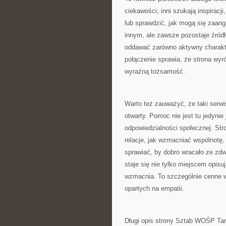
ciekawości, inni szukają inspiracj
lub sprawdzić, jak mogą się zaan
innym, ale zawsze pozostaje źródł
oddawać zarówno aktywny charakter 
połączenie sprawia, że strona wyró
wyraźną tożsamość.
Warto też zauważyć, że taki serw
otwarty. Pomoc nie jest tu jedyni
odpowiedzialności społecznej. Str
relacje, jak wzmacniać wspólnotę,
sprawiać, by dobro wracało ze zdw
staje się nie tylko miejscem opisu
wzmacnia. To szczególnie cenne w
opartych na empatii.
Długi opis strony Sztab WOŚP Tar