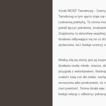
Sztab WOŚP Tarnobrzeg – Gramy z 
Tarnobrzeg w tym ujęciu staje się
codzienną praktyką. Ta strona moż
potrafi łączyć pokolenia, środowis
Znajdziemy tu atmosferę wspólnej m
działania odbywające się na co dzi
wydarzenia, lecz buduje szerszy o
Wielką siłą tej strony jest jej ins
działania osoby młode, starsze, d
przygodę z wolontariatem, filant
znaleźć tutaj coś dla siebie: zac
wzruszenia albo przekonanie, że 
rzeczywistość. Strona działa więc 
buduje relację z odbiorcą i pokazu