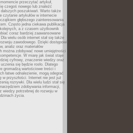
momencie przeczytać artykuł,
się czegoś nowego lub znaleźć
o dalszych poszukiwań. Warto także
 czytanie artykułów w internecie
czątkiem głębszego zainteresowania
em. Często jedna ciekawa publikacja
 kolejnych, a z czasem użytkownik
ębiać coraz bardziej zaawansowane
Dla wielu osób internet stał się także
rozwoju zawodowego. Dzięki dostępowi
w, analiz oraz materiałów
h można zdobywać nowe umiejętności
kompetencje. W miarę jak świat staje
rdziej cyfrowy, znaczenie wiedzy oraz
 uczenia się będzie rosło. Dlatego
re gromadzą wartościowe treści i
ich łatwe odnalezienie, mogą odegrać
 w przyszłości. Internet nie jest już
zenią rozrywki. Dla wielu ludzi stał się
narzędziem zdobywania informacji,
raz wiedzy potrzebnej do rozwoju w
dzinach życia.