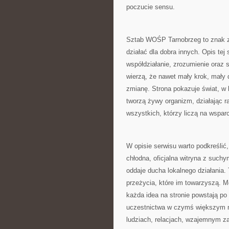
poczucie sensu.
Sztab WOŚP Tarnobrzeg to znak za
działać dla dobra innych. Opis te
współdziałanie, zrozumienie oraz 
wierzą, że nawet mały krok, mały
zmianę. Strona pokazuje świat, w 
tworzą żywy organizm, działając r
wszystkich, którzy liczą na wsparc
W opisie serwisu warto podkreślić,
chłodna, oficjalna witryna z suchy
oddaje ducha lokalnego działania.
przeżycia, które im towarzyszą. 
każda idea na stronie powstają po 
uczestnictwa w czymś większym ni
ludziach, relacjach, wzajemnym za