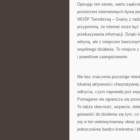
Opisując ten serwis, warto zaakce
przestrzeni internetowych bywa pe
WOŚP Tarnobrzeg – Gramy z radości
przypomina, że internet może być 
przekazywania informacji. Dzięki
witryną, ale z miejscem tworzonym 
wspólnego działania. To miejsce 
i prawdziwe zaangażowanie.
Nie bez znaczenia pozostaje równi
lokalnej aktywności charytatywne
odkrycia, czym naprawdę jest wspó
Pomaganie nie ogranicza się przec
To także obecność, wsparcie, dobr
gotowość do dzielenia się tym, 
się w ten wielowymiarowy obraz po
jednocześnie bardzo konkretne i b