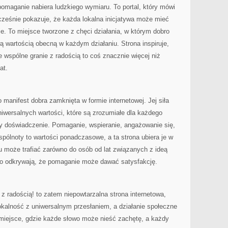
pomaganie nabiera ludzkiego wymiaru. To portal, który mówi
ocześnie pokazuje, że każda lokalna inicjatywa może mieć
ie. To miejsce tworzone z chęci działania, w którym dobro
ą wartością obecną w każdym działaniu. Strona inspiruje,
 wspólne granie z radością to coś znacznie więcej niż
at.
 manifest dobra zamknięta w formie internetowej. Jej siła
niwersalnych wartości, które są zrozumiałe dla każdego
y doświadczenie. Pomaganie, wspieranie, angażowanie się,
spólnoty to wartości ponadczasowe, a ta strona ubiera je w
u może trafiać zarówno do osób od lat związanych z ideą
ero odkrywają, że pomaganie może dawać satysfakcję.
radością! to zatem niepowtarzalna strona internetowa,
lokalność z uniwersalnym przesłaniem, a działanie społeczne
 miejsce, gdzie każde słowo może nieść zachętę, a każdy