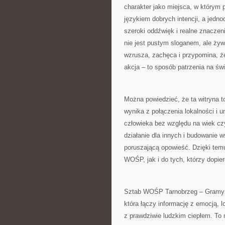
charakter jako miejsca, w którym 
językiem dobrych intencji, a jedn
szeroki oddźwięk i realne znaczen
nie jest pustym sloganem, ale żyw
wzrusza, zachęca i przypomina, że
akcja – to sposób patrzenia na świ
Można powiedzieć, że ta witryna to
wynika z połączenia lokalności i u
człowieka bez względu na wiek cz
działanie dla innych i budowanie w
poruszającą opowieść. Dzięki tem
WOŚP, jak i do tych, którzy dopi
Sztab WOŚP Tarnobrzeg – Gramy z 
która łączy informację z emocją, 
z prawdziwie ludzkim ciepłem. To