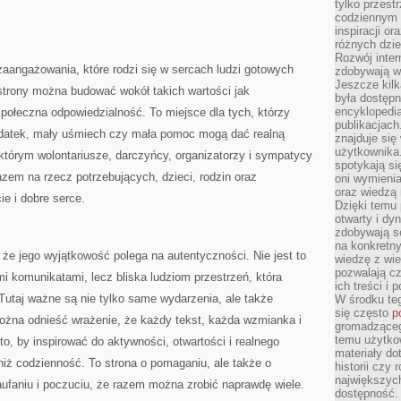
tylko przestr
codziennym 
inspiracji o
różnych dzie
Rozwój inter
angażowania, które rodzi się w sercach ludzi gotowych
zdobywają wi
Jeszcze kilk
j strony można budować wokół takich wartości jak
była dostępn
encyklopedia
społeczna odpowiedzialność. To miejsce dla tych, którzy
publikacjach
 datek, mały uśmiech czy mała pomoc mogą dać realną
znajduje się
użytkownika. 
którym wolontariusze, darczyńcy, organizatorzy i sympatycy
spotykają si
azem na rzecz potrzebujących, dzieci, rodzin oraz
oni wymieni
oraz wiedzą 
ie i dobre serce.
Dzięki temu 
otwarty i dy
zdobywają se
na konkretny
 że jego wyjątkowość polega na autentyczności. Nie jest to
wiedzę z wie
pozwalają cz
mi komunikatami, lecz bliska ludziom przestrzeń, która
ich treści i
 Tutaj ważne są nie tylko same wydarzenia, ale także
W środku te
się często
p
Można odnieść wrażenie, że każdy tekst, każda wzmianka i
gromadzącego
temu użytko
to, by inspirować do aktywności, otwartości i realnego
materiały do
ż codzienność. To strona o pomaganiu, ale także o
historii czy
największych
ufaniu i poczuciu, że razem można zrobić naprawdę wiele.
dostępność.