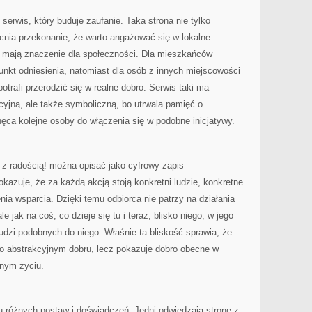
serwis, który buduje zaufanie. Taka strona nie tylko
cnia przekonanie, że warto angażować się w lokalne
re mają znaczenie dla społeczności. Dla mieszkańców
nkt odniesienia, natomiast dla osób z innych miejscowości
potrafi przerodzić się w realne dobro. Serwis taki ma
cyjną, ale także symboliczną, bo utrwala pamięć o
hęca kolejne osoby do włączenia się w podobne inicjatywy.
 radością! można opisać jako cyfrowy zapis
okazuje, że za każdą akcją stoją konkretni ludzie, konkretne
nia wsparcia. Dzięki temu odbiorca nie patrzy na działania
e jak na coś, co dzieje się tu i teraz, blisko niego, w jego
ludzi podobnych do niego. Właśnie ta bliskość sprawia, że
 o abstrakcyjnym dobru, lecz pokazuje dobro obecne w
lnym życiu.
lu różnych postaw i doświadczeń. Jedni odwiedzają stronę z