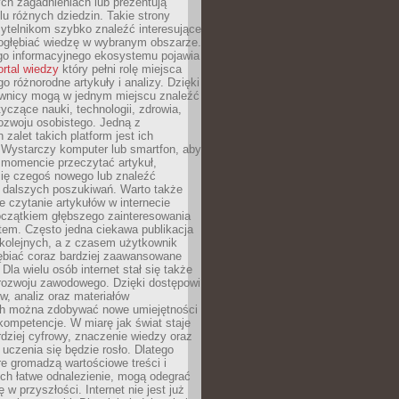
ch zagadnieniach lub prezentują
lu różnych dziedzin. Takie strony
ytelnikom szybko znaleźć interesujące
 pogłębiać wiedzę w wybranym obszarze.
go informacyjnego ekosystemu pojawia
ortal wiedzy
który pełni rolę miejsca
 różnorodne artykuły i analizy. Dzięki
wnicy mogą w jednym miejscu znaleźć
tyczące nauki, technologii, zdrowia,
 rozwoju osobistego. Jedną z
 zalet takich platform jest ich
 Wystarczy komputer lub smartfon, aby
momencie przeczytać artykuł,
się czegoś nowego lub znaleźć
o dalszych poszukiwań. Warto także
 czytanie artykułów w internecie
czątkiem głębszego zainteresowania
em. Często jedna ciekawa publikacja
 kolejnych, a z czasem użytkownik
ębiać coraz bardziej zaawansowane
Dla wielu osób internet stał się także
rozwoju zawodowego. Dzięki dostępowi
w, analiz oraz materiałów
h można zdobywać nowe umiejętności
kompetencje. W miarę jak świat staje
rdziej cyfrowy, znaczenie wiedzy oraz
 uczenia się będzie rosło. Dlatego
re gromadzą wartościowe treści i
ich łatwe odnalezienie, mogą odegrać
 w przyszłości. Internet nie jest już