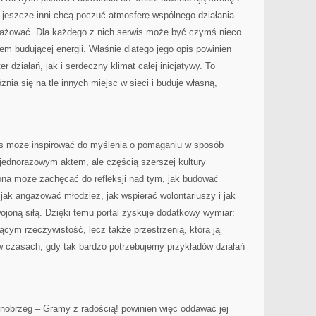
i, jeszcze inni chcą poczuć atmosferę wspólnego działania
gażować. Dla każdego z nich serwis może być czymś nieco
em budującej energii. Właśnie dlatego jego opis powinien
działań, jak i serdeczny klimat całej inicjatywy. To
żnia się na tle innych miejsc w sieci i buduje własną,
is może inspirować do myślenia o pomaganiu w sposób
e jednorazowym aktem, ale częścią szerszej kultury
ona może zachęcać do refleksji nad tym, jak budować
 jak angażować młodzież, jak wspierać wolontariuszy i jak
ojoną siłą. Dzięki temu portal zyskuje dodatkowy wymiar:
jącym rzeczywistość, lecz także przestrzenią, która ją
 czasach, gdy tak bardzo potrzebujemy przykładów działań
nobrzeg – Gramy z radością! powinien więc oddawać jej