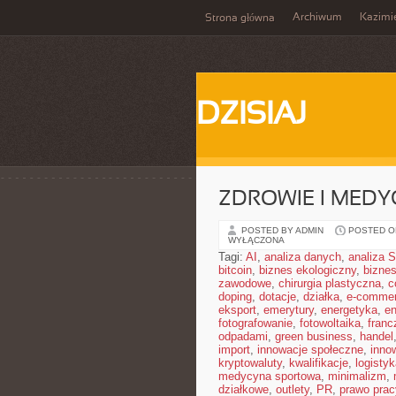
Archiwum
Kazimi
Strona główna
DZISIAJ
ZDROWIE I MED
POSTED BY ADMIN
POSTED ON
WYŁĄCZONA
Tagi:
AI
,
analiza danych
,
analiza
bitcoin
,
biznes ekologiczny
,
bizne
zawodowe
,
chirurgia plastyczna
,
c
doping
,
dotacje
,
działka
,
e-comme
eksport
,
emerytury
,
energetyka
,
en
fotografowanie
,
fotowoltaika
,
franc
odpadami
,
green business
,
handel
import
,
innowacje społeczne
,
inno
kryptowaluty
,
kwalifikacje
,
logistyk
medycyna sportowa
,
minimalizm
,
działkowe
,
outlety
,
PR
,
prawo prac