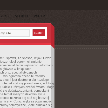
SCRIBE
FACEBOOK
TWITTER
netu sprawił, że sposób, w jaki ludzie
edzę, uległ ogromnej zmianie.
anaście lat temu większość informacji
a głównie w książkach,
ch oraz specjalistycznych
. Dziś ogromna część tej wiedzy
 w sieci i jest dostępna dla każdego
Internet stał się przestrzenią, w której
ę ludzie z różnych części świata. Mogą
ać się doświadczeniami, pomysłami
na temat różnych dziedzin życia.
proces uczenia się stał się bardziej
namiczny. Coraz większą popularność
rwisy tematyczne, które skupiają się