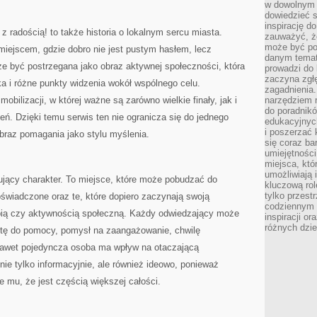
w dowolnym 
dowiedzieć 
inspirację d
radością! to także historia o lokalnym sercu miasta.
zauważyć, że
może być po
 miejscem, gdzie dobro nie jest pustym hasłem, lecz
danym temat
e być postrzegana jako obraz aktywnej społeczności, która
prowadzi do
zaczyna zgł
ka i różne punkty widzenia wokół wspólnego celu.
zagadnienia. 
obilizacji, w której ważne są zarówno wielkie finały, jak i
narzędziem 
do poradnikó
eń. Dzięki temu serwis ten nie ogranicza się do jednego
edukacyjnyc
i poszerzać 
braz pomagania jako stylu myślenia.
się coraz ba
umiejętności
miejsca, któ
umożliwiają 
pirujący charakter. To miejsce, które może pobudzać do
kluczową rolę
tylko przestr
oświadczone oraz te, które dopiero zaczynają swoją
codziennym 
ropią czy aktywnością społeczną. Każdy odwiedzający może
inspiracji o
różnych dzie
hętę do pomocy, pomysł na zaangażowanie, chwilę
nawet pojedyncza osoba ma wpływ na otaczającą
nie tylko informacyjnie, ale również ideowo, ponieważ
je mu, że jest częścią większej całości.