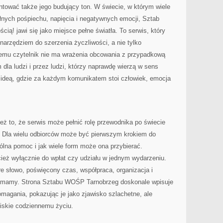
ntować także jego budujący ton. W świecie, w którym wiele
łnych pośpiechu, napięcia i negatywnych emocji, Sztab
ą! jawi się jako miejsce pełne światła. To serwis, który
narzędziem do szerzenia życzliwości, a nie tylko
 temu czytelnik nie ma wrażenia obcowania z przypadkową
dla ludzi i przez ludzi, którzy naprawdę wierzą w sens
z ideą, gdzie za każdym komunikatem stoi człowiek, emocja
eż to, że serwis może pełnić rolę przewodnika po świecie
j. Dla wielu odbiorców może być pierwszym krokiem do
lna pomoc i jak wiele form może ona przybierać.
ież wyłącznie do wpłat czy udziału w jednym wydarzeniu.
e słowo, poświęcony czas, współpraca, organizacja i
co mamy. Strona Sztabu WOŚP Tarnobrzeg doskonale wpisuje
magania, pokazując je jako zjawisko szlachetne, ale
liskie codziennemu życiu.