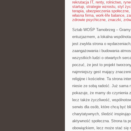
rekrutacja IT
,
renty
,
rolnictwo
,
ryne
startup
,
strategie wzrostu
,
styl życ
terapia
,
ubezpieczenia społeczne
,
własna firma
,
work-life balance
,
za
zdrowie psychiczne
,
znaczki
,
zró
Sztab WOŚP Tarnobrzeg – Gramy z 
entuzjazmem, a lokalna wspólnota 
jest zwykła strona o wydarzeniach
zaangażowania i budowania atmosf
wszystkich ludzi o otwartych serca
poczuć, że jest to projekt tworzon
najmniejszy gest mający znaczen
religijne i kościelne. Ta strona in
niesie ze sobą radość. Już sama
pokazuje, że mamy do czynienia z 
lecz także życzliwość, wspólnot
serwis dla osób, które chcą być bl
charytatywnych, śledzić inspirując
aktywność społeczna. Strona ta p
obowiązkiem, lecz może stać się n