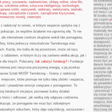
na konkretny
k pracy
,
rysowanie
,
sadownictwo
,
sklepy online
,
slow life
,
wiedzę z wie
ia
,
szkolenia online
,
sztuczna inteligencja
,
technologie
,
pozwalają cz
uprawa roślin
,
warzywnik
,
webinary
,
weterynaria
,
wiatraki
,
ich treści i
kupy
,
zarządzanie czasem
,
zarządzanie kryzysowe
,
W środku te
wnoważony rozwój
,
zwierzęta
się często
p
gromadzącego
radością! to serwis, w którym wsparcie spotyka się z
temu użytko
materiały do
pokazuje, że wspólne działanie ma ogromną siłę. To nie
historii czy
, ale internetowe centrum skupione wokół idei pomagania,
największych
dostępność.
ery, która jednoczy mieszkańców Tarnobrzega oraz
w dowolnym 
ch. Każdy, kto trafia do tej przestrzeni, może od razu
dowiedzieć 
inspirację d
y z oddaniem, w którym liczy się zarówno wielka akcja, jak i
zauważyć, że
może być po
ie dla innych. Polecamy
Jak założyć fundację?
i Fundacje
danym temat
ternetowa jest nasycona pozytywną energią, a jej przekaz
prowadzi do
zaczyna zgł
 nazwa Sztab WOŚP Tarnobrzeg – Gramy z radością!
zagadnienia. 
miejscem, które promuje nie tylko ideę zbiórki i wsparcia,
narzędziem 
do poradnikó
owość i prawdziwe emocje związane z pomaganiem. To
edukacyjnyc
i poszerzać 
iżej lokalnych inicjatyw, poznawać kulisy działań
się coraz ba
e treści i odkrywać, jak wielką rolę odgrywa codzienna
umiejętności
miejsca, któ
okazuje, że pomaganie nie musi być odświętnym
umożliwiają 
aturalnym odruchem, który daje satysfakcję, wzruszenie i
kluczową rolę