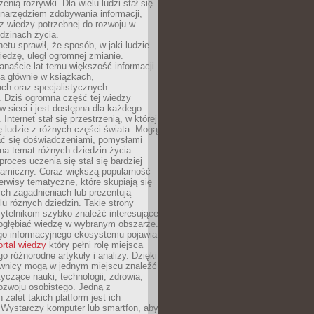
zenią rozrywki. Dla wielu ludzi stał się
narzędziem zdobywania informacji,
raz wiedzy potrzebnej do rozwoju w
dzinach życia.
netu sprawił, że sposób, w jaki ludzie
edzę, uległ ogromnej zmianie.
anaście lat temu większość informacji
a głównie w książkach,
ch oraz specjalistycznych
. Dziś ogromna część tej wiedzy
 w sieci i jest dostępna dla każdego
Internet stał się przestrzenią, w której
ę ludzie z różnych części świata. Mogą
ać się doświadczeniami, pomysłami
na temat różnych dziedzin życia.
proces uczenia się stał się bardziej
namiczny. Coraz większą popularność
rwisy tematyczne, które skupiają się
ch zagadnieniach lub prezentują
lu różnych dziedzin. Takie strony
ytelnikom szybko znaleźć interesujące
 pogłębiać wiedzę w wybranym obszarze.
go informacyjnego ekosystemu pojawia
ortal wiedzy
który pełni rolę miejsca
 różnorodne artykuły i analizy. Dzięki
wnicy mogą w jednym miejscu znaleźć
tyczące nauki, technologii, zdrowia,
 rozwoju osobistego. Jedną z
 zalet takich platform jest ich
 Wystarczy komputer lub smartfon, aby