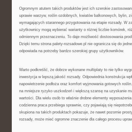
Ogromnym atutem takich produktów jest ich szerokie zastosowa
uprawie warzyw, roślin ozdobnych, kwiatów balkonowych, bylin, zi
wymagających starannego przygotowania na etapie rozsady. W za
użytkownicy mogą wybierać warianty o różnej liczbie komórek, ró
odmiennym przeznaczeniu. To daje możliwość dostosowania produ
Dzięki temu strona palety-rozsadowe.pl nie ogranicza się do jedne
odpowiada na potrzeby bardzo szerokiej grupy użytkowników.
Warto podkreślić, że dobrze wykonane multiplaty to nie tylko wygo
inwestycja w lepszą jakość rozsady. Odpowiednia konstrukcja w
napowietrzenie podłoża oraz komfort wyjmowania gotowych roślin
na mniejsze ryzyko uszkodzeń i większą szansę na uzyskanie mat
wartości. Dla wielu osób to właśnie drobne elementy wyposażenia
codzienna praca przebiega sprawnie, czy pojawiają się niepotrzeb
skupiona na takich produktach pokazuje, że nawet pozornie prosty
rozsady, może mieć ogromne znaczenie dla całego procesu upra