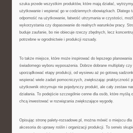
szuka przede wszystkim produktów, które mają działać, wytrzym
użytkowanie i wspierać go w codziennych obowiązkach. Dlatego t
odporność na użytkowanie, łatwość utrzymania w czystości, możl
wykorzystania czy dopasowanie do realnych warunków pracy. Stron
buduje zaufanie, bo nie obiecuje rzeczy zbędnych, lecz koncentru
potrzebne w ogrodnictwie i produkcji rozsady.
To także miejsce, które może inspirować do lepszego planowania 
świadomego wyboru wyposażenia. Dobrze dobrane multiplaty czy 
uporządkować etapy produkcji, od wysiewu aż po gotową sadzonkę
wspierać wiele zadań pomocniczych, zwiększając praktyczność pr
użytkownik otrzymuje nie pojedynczy produkt, ale cały zestaw na
działania. To podejście szczególnie cenne dla osób, które myślą o
chcą inwestować w rozwiązania zwiększające wygodę.
Opisując stronę palety-rozsadowe.pl, można mówić o miejscu dla
akcesoria do uprawy roślin i organizacji produkcji. To serwis skup