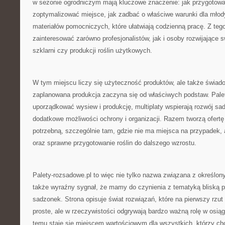
w sezonie ogrodniczym mają kluczowe znaczenie: jak przygotowa
zoptymalizować miejsce, jak zadbać o właściwe warunki dla młodyc
materiałów pomocniczych, które ułatwiają codzienną pracę. Z te
zainteresować zarówno profesjonalistów, jak i osoby rozwijające 
szklarni czy produkcji roślin użytkowych.
W tym miejscu liczy się użyteczność produktów, ale także świad
zaplanowana produkcja zaczyna się od właściwych podstaw. Pal
uporządkować wysiew i produkcję, multiplaty wspierają rozwój sad
dodatkowe możliwości ochrony i organizacji. Razem tworzą ofertę 
potrzebną, szczególnie tam, gdzie nie ma miejsca na przypadek, 
oraz sprawne przygotowanie roślin do dalszego wzrostu.
Palety-rozsadowe.pl to więc nie tylko nazwa związana z określo
także wyraźny sygnał, że mamy do czynienia z tematyką bliską pr
sadzonek. Strona opisuje świat rozwiązań, które na pierwszy rz
proste, ale w rzeczywistości odgrywają bardzo ważną rolę w osiąg
temu staje się miejscem wartościowym dla wszystkich, którzy chc