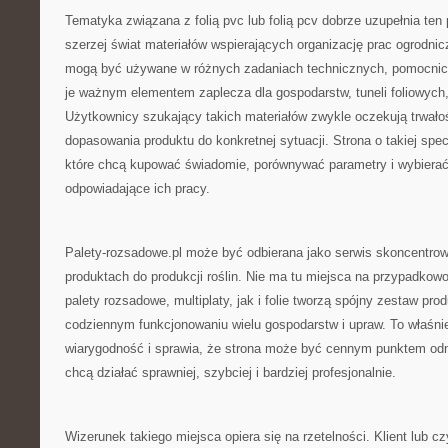
Tematyka związana z folią pvc lub folią pcv dobrze uzupełnia ten 
szerzej świat materiałów wspierających organizację prac ogrodnic
mogą być używane w różnych zadaniach technicznych, pomocnicz
je ważnym elementem zaplecza dla gospodarstw, tuneli foliowych,
Użytkownicy szukający takich materiałów zwykle oczekują trwałoś
dopasowania produktu do konkretnej sytuacji. Strona o takiej spec
które chcą kupować świadomie, porównywać parametry i wybierać
odpowiadające ich pracy.
Palety-rozsadowe.pl może być odbierana jako serwis skoncentro
produktach do produkcji roślin. Nie ma tu miejsca na przypadko
palety rozsadowe, multiplaty, jak i folie tworzą spójny zestaw pr
codziennym funkcjonowaniu wielu gospodarstw i upraw. To właśnie
wiarygodność i sprawia, że strona może być cennym punktem odni
chcą działać sprawniej, szybciej i bardziej profesjonalnie.
Wizerunek takiego miejsca opiera się na rzetelności. Klient lub czy