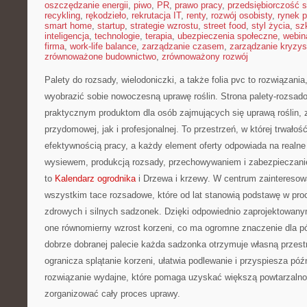
oszczędzanie energii
,
piwo
,
PR
,
prawo pracy
,
przedsiębiorczość 
recykling
,
rękodzieło
,
rekrutacja IT
,
renty
,
rozwój osobisty
,
rynek p
smart home
,
startup
,
strategie wzrostu
,
street food
,
styl życia
,
sz
inteligencja
,
technologie
,
terapia
,
ubezpieczenia społeczne
,
webin
firma
,
work-life balance
,
zarządzanie czasem
,
zarządzanie kryzy
zrównoważone budownictwo
,
zrównoważony rozwój
Palety do rozsady, wielodoniczki, a także folia pvc to rozwiązania
wyobrazić sobie nowoczesną uprawę roślin. Strona palety-rozsad
praktycznym produktom dla osób zajmujących się uprawą roślin, 
przydomowej, jak i profesjonalnej. To przestrzeń, w której trwałoś
efektywnością pracy, a każdy element oferty odpowiada na realne
wysiewem, produkcją rozsady, przechowywaniem i zabezpieczanie
to
Kalendarz ogrodnika
i Drzewa i krzewy. W centrum zainteresowa
wszystkim tace rozsadowe, które od lat stanowią podstawę w pr
zdrowych i silnych sadzonek. Dzięki odpowiednio zaprojektowan
one równomierny wzrost korzeni, co ma ogromne znaczenie dla póź
dobrze dobranej palecie każda sadzonka otrzymuje własną przest
ogranicza splątanie korzeni, ułatwia podlewanie i przyspiesza póź
rozwiązanie wydajne, które pomaga uzyskać większą powtarzalność
zorganizować cały proces uprawy.