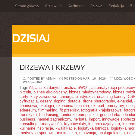
Archiwum
Kazimierz
Redakcja
Se
Strona główna
Połowa
DZISIAJ
DRZEWA I KRZEWY
POSTED BY ADMIN
POSTED ON MAR - 16 - 2026
MOŻLIWOŚĆ 
WYŁĄCZONA
Tagi:
AI
,
analiza danych
,
analiza SWOT
,
automatyzacja procesów
bitcoin
,
biznes ekologiczny
,
biznes międzynarodowy
,
biznes rodzi
certyfikaty zawodowe
,
chirurgia plastyczna
,
coaching kariery
,
CS
cyfryzacja
,
desery
,
doping
,
dotacje
,
drone photography
,
e-handel
,
finansowa
,
ekologia
,
ekonomia globalna
,
eksport
,
emerytury
,
ener
ethereum
,
filmmaking
,
fit przepisy
,
fotografia krajobrazowa
,
fotogr
franczyza
,
fundraising
,
fundusze europejskie
,
gospodarka odpada
business
,
handel zagraniczny
,
herbata
,
import
,
innowacje społecz
konsulting
,
kreatywność
,
kryptowaluty
,
kuchnia azjatycka
,
kuchni
kulinarne inspiracje
,
kwalifikacje
,
logistyka lotnicza
,
logistyka mo
medycyna sportowa
,
minimalizm
,
motivacja
,
obsługa klienta
,
ochr