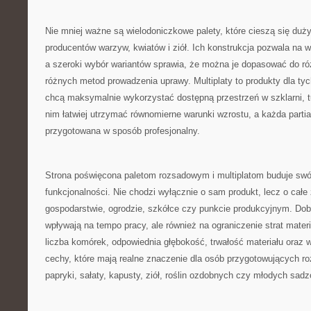
Nie mniej ważne są wielodoniczkowe palety, które cieszą się du
producentów warzyw, kwiatów i ziół. Ich konstrukcja pozwala na 
a szeroki wybór wariantów sprawia, że można je dopasować do ró
różnych metod prowadzenia uprawy. Multiplaty to produkty dla tych
chcą maksymalnie wykorzystać dostępną przestrzeń w szklarni, tu
nim łatwiej utrzymać równomierne warunki wzrostu, a każda part
przygotowana w sposób profesjonalny.
Strona poświęcona paletom rozsadowym i multiplatom buduje swó
funkcjonalności. Nie chodzi wyłącznie o sam produkt, lecz o całe
gospodarstwie, ogrodzie, szkółce czy punkcie produkcyjnym. Dobr
wpływają na tempo pracy, ale również na ograniczenie strat mater
liczba komórek, odpowiednia głębokość, trwałość materiału oraz 
cechy, które mają realne znaczenie dla osób przygotowujących r
papryki, sałaty, kapusty, ziół, roślin ozdobnych czy młodych sad