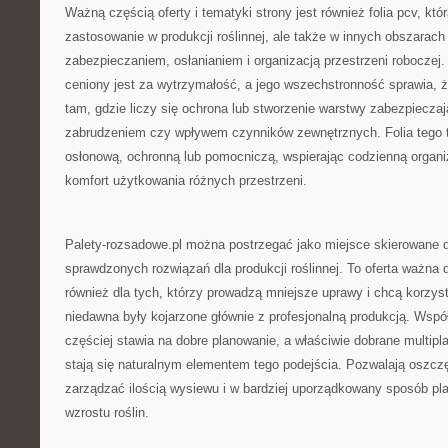
Ważną częścią oferty i tematyki strony jest również folia pcv, któ
zastosowanie w produkcji roślinnej, ale także w innych obszarac
zabezpieczaniem, osłanianiem i organizacją przestrzeni roboczej.
ceniony jest za wytrzymałość, a jego wszechstronność sprawia, 
tam, gdzie liczy się ochrona lub stworzenie warstwy zabezpieczaj
zabrudzeniem czy wpływem czynników zewnętrznych. Folia tego t
osłonową, ochronną lub pomocniczą, wspierając codzienną organi
komfort użytkowania różnych przestrzeni.
Palety-rozsadowe.pl można postrzegać jako miejsce skierowane do
sprawdzonych rozwiązań dla produkcji roślinnej. To oferta ważna 
również dla tych, którzy prowadzą mniejsze uprawy i chcą korzyst
niedawna były kojarzone głównie z profesjonalną produkcją. Wsp
częściej stawia na dobre planowanie, a właściwie dobrane multipl
stają się naturalnym elementem tego podejścia. Pozwalają oszczę
zarządzać ilością wysiewu i w bardziej uporządkowany sposób pl
wzrostu roślin.