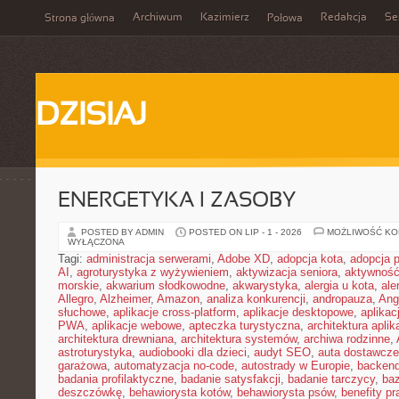
Archiwum
Kazimierz
Redakcja
Se
Strona główna
Połowa
DZISIAJ
ENERGETYKA I ZASOBY
POSTED BY ADMIN
POSTED ON LIP - 1 - 2026
MOŻLIWOŚĆ K
WYŁĄCZONA
Tagi:
administracja serwerami
,
Adobe XD
,
adopcja kota
,
adopcja 
AI
,
agroturystyka z wyżywieniem
,
aktywizacja seniora
,
aktywność
morskie
,
akwarium słodkowodne
,
akwarystyka
,
alergia u kota
,
ale
Allegro
,
Alzheimer
,
Amazon
,
analiza konkurencji
,
andropauza
,
Ang
słuchowe
,
aplikacje cross-platform
,
aplikacje desktopowe
,
aplikac
PWA
,
aplikacje webowe
,
apteczka turystyczna
,
architektura aplika
architektura drewniana
,
architektura systemów
,
archiwa rodzinne
,
astroturystyka
,
audiobooki dla dzieci
,
audyt SEO
,
auta dostawcze
garażowa
,
automatyzacja no-code
,
autostrady w Europie
,
backen
badania profilaktyczne
,
badanie satysfakcji
,
badanie tarczycy
,
ba
deszczówkę
,
behawiorysta kotów
,
behawiorysta psów
,
benefity p