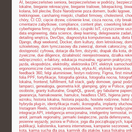
AI
,
bezpieczeństwo seniora
,
bezpieczeństwo w podróży
,
bezpiecz
lokalne
,
bieganie rekreacyjne
,
bieganie trailowe
,
bikepacking
,
biw
kolana
,
ból pleców
,
Boże Narodzenie poza domem
,
budki lęgowe
,
trekkingowe
,
carsharing miejski
,
chatbot firmowy
,
cholesterol
,
cho
chóry
,
CI CD
,
cięcie drzew
,
ciśnienie krwi
,
cisza nocna
,
city brea
cmentarze zabytkowe
,
compliance
,
content plan
,
coworking lokal
cyberhigiena firmy
,
cyfrowy detoks
,
czujniki IoT
,
czyszczenie usz
data engineering
,
data science
,
deep learning
,
delegowanie zadań
detailing wnętrza
,
DevOps
,
diagnostyka komputerowa auta
,
dieta
Django
,
długi weekend
,
Docker
,
dom kultury
,
dom letniskowy
,
dom
szkieletowy
,
dom tymczasowy dla zwierząt
,
domek całoroczny
,
d
dostępność cyfrowa
,
dotacje dla firm
,
dożynki
,
drapak dla kota
,
d
żywiczne
,
due diligence
,
działalność nierejestrowana
,
działka rek
wdzięczności
,
e-faktury
,
edukacja muzealna
,
egzamin praktyczny
jazda
,
ekopodróże
,
elektrolity
,
elektronika DIY
,
elektryk samocho
ergonomiczne ćwiczenia
,
eseistyka
,
etyka AI
,
etykiety kurierskie
feedback 360
,
felgi aluminiowe
,
festyn rodzinny
,
Figma
,
first minu
folia PPF
,
fortyfikacje
,
fotografia górska
,
fotografia nocna
,
fotogra
lokalna
,
frontend
,
fulfillment
,
full stack
,
gady domowe
,
garaż podz
lamparci
,
genealogia
,
geometria kół
,
glamping
,
góry w Polsce
,
gra
osobiste
,
granty kulturalne
,
GraphQL
,
gravel
,
gry fabularne papie
gwarancja
,
hamakowanie
,
hamulce
,
headless CMS
,
higiena jamy 
wzroku
,
historia lokalna
,
historia pojazdu
,
hostele rodzinne
,
hotel 
hybryda plug-in
,
identyfikacja marki
,
ikonografia
,
implanty słucho
Instagram Reels
,
instrukcje stanowiskowe
,
instrumenty tradycyjn
integracje API
,
inteligencja emocjonalna
,
inteligentny termostat
,
in
anioł
,
jarmark regionalny
,
jarmarki świąteczne
,
jazda defensywna
,
jesienne wyjazdy
,
jeziora w Polsce
,
joga dla początkujących
,
kaj
publikacji
,
kalistenika
,
kamera internetowa
,
kampanie sezonowe
,
kota
,
karma sucha dla psa
,
karmnik dla ptaków
,
kasa fiskalna onl