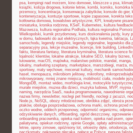
psa
,
kempingi nad morzem
,
kino domowe
,
kleszcze u psa
,
klima
książki
,
kolizja drogowa
,
kolonie letnie
,
kombi
,
komiks
,
komórka l
przemocy
,
koncentracja
,
konserwacja zabytków
,
konsole do gier
,
konteneryzacja
,
kontuzje sportowe
,
kopie zapasowe
,
korekta teks
kotłownia domowa
,
kowalstwo artystyczne
,
KPI
,
kreatywne pisani
miniaturka
,
kronika rodzinna
,
KSeF
,
Kubernetes
,
kultura feedback
Mazowsza
,
kultura regionalna Podhala
,
kultura regionalna Pomorz
Wielkopolski
,
kurnik przydomowy
,
kurs doskonalenia jazdy
,
kury 
w domu
,
ładowarki do aut elektrycznych
,
łąka kwietna
,
laktacja
,
L
samochodu
,
legendy miejskie
,
legendy regionalne
,
legowisko dla 
separacyjny psa
,
lekcje muzealne
,
licencje
,
link building
,
LinkedIn
faktu
,
literatura fantasy
,
literatura kryminalna
,
literatura science fic
lojalność klientów
,
lokalne atrakcje
,
lokalne SEO
,
lokalny biznes
,
lutowanie
,
macOS
,
majówka
,
malarstwo polskie
,
mandat
,
manga
,
lokalny
,
marketing szeptany
,
marketplace
,
marszobiegi
,
marża
,
ma
sportowy
,
maty węchowe
,
mecenat kultury
,
mechanik samochodo
haseł
,
menopauza
,
mikrobiom jelitowy
,
mikrofony
,
mikroprzedsięb
mikrowyprawy
,
mniej znane miejsca
,
mobilność ciała
,
modele jęz
MongoDB
,
montaż wideo
,
morfologia krwi
,
motocykle turystyczne
murale miejskie
,
muzea dla dzieci
,
muzyka ludowa
,
MVP
,
myjnia
naming
,
narzędzia SaaS
,
nauka programowania
,
nawodnienie org
nazwa firmy
,
newsletter
,
noclegi pet friendly
,
noclegi z jacuzzi
,
noc
Node.js
,
NoSQL
,
obozy młodzieżowe
,
obróbka zdjęć
,
obroża prz
ptaków
,
obsługa posprzedażowa
,
ochrona marki
,
ochrona przed 
oczko wodne
,
oddech przeponowy
,
odporność organizmu
,
odprawa
odzyskiwanie danych
,
offboarding
,
ogród deszczowy
,
ogrzewanie 
onboarding pracownika
,
opieka nad kotem
,
opieka nad psem
,
opi
paliatywna
,
opiekun rodzinny
,
opinie Google
,
opłaty administracyj
letnie
,
opony zimowe
,
opóźniony lot
,
orkiestry dęte
,
ortodoncja
,
oś
paczkomaty
,
pakowanie plecaka
,
pałace w Polsce
,
papuga falista