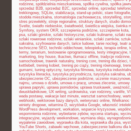
rodzinne
,
spółdzielnia mieszkaniowa
,
spółka cywilna
,
spółka jawn
sprzedaż B2B
,
sprzedaż B2C
,
sprzedaż online
,
sprzedaż telefoni
trekkingowy
,
SQLite
,
stabilizacja
,
stand-up polski
,
stare fotografie
stodoła mieszkalna
,
stomatologia zachowawcza
,
storytelling
,
stor
stres przewlekły
,
stroje regionalne
,
struktury danych
,
studio domo
Svelte
,
światło niebieskie
,
światłowód
,
świetlica wiejska
,
świnka 
Symfony
,
system OKR
,
szczepienia podróżne
,
szczepienie kota
,
psa
,
szlaki górskie
,
szlaki historyczne
,
szlaki kulinarne
,
szlaki n
szlaki rowerowe rodzinne
,
szlaki winiarskie
,
szlaki zamków
,
sztuk
sakralna
,
szyfrowanie danych
,
tańce ludowe
,
tanie noclegi
,
teatr 
techniczne SEO
,
techniki oddechowe
,
teleopieka
,
terapia online
,
t
termy
,
terrarium
,
testowanie oprogramowania
,
testy integracyjne
,
marketing
,
tiny house
,
tkactwo
,
tłumacz offline
,
tradycje rodzinne
samochodowe
,
trawnik naturalny
,
trening core
,
trening dla dzieci
,
kettlebell
,
trening kobiet
,
trening po ciąży
,
trening równowagi
,
tren
gumami
,
tuning optyczny
,
turystyka filmowa
,
turystyka industrialn
turystyka literacka
,
turystyka przyrodnicza
,
turystyka sakralna
,
ub
ubezpieczenie OC
,
ubezpieczenie podróżne
,
uczenie maszynowe
najmu
,
umowa o dzieło
,
umowa o pracę
,
umowa zlecenie
,
umowy
uprawa papryki
,
uprawa pomidorów
,
uprawa truskawek
,
uważność
dwuskładnikowe
,
UX writing
,
uzdrowiska
,
van rodzinny
,
vanlife
,
V
wada postawy
,
wakacje last minute
,
warsztat samochodowy
,
wart
webhooki
,
wektorowe bazy danych
,
weterynarz online
,
Wielkanoc 
winiety drogowe
,
witamina D
,
wizytówka Google
,
własność intelek
WordPress development
,
workation
,
wsparcie kryzysowe
,
wspóln
wspomnienia rodzinne
,
wybielanie zębów
,
wycena startupu
,
wycin
integracyjne
,
wyjazdy weekendowe
,
wymiana oleju
,
wynagrodzeni
wypalenie zawodowe
,
wyprawka dla kota
,
wyprawka dla psa
,
wyst
YouTube Shorts
,
zabawki węchowe
,
zabezpieczenie balkonu dla 