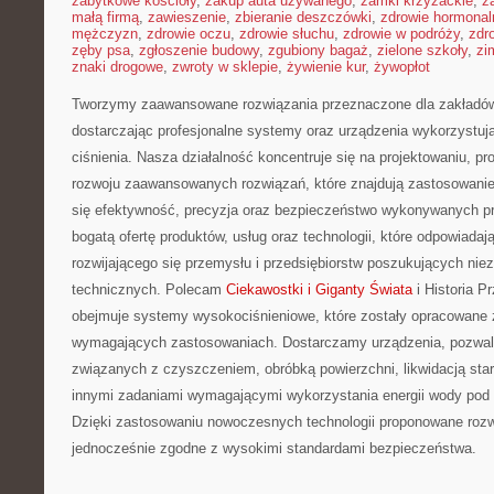
zabytkowe kościoły
,
zakup auta używanego
,
zamki krzyżackie
,
z
małą firmą
,
zawieszenie
,
zbieranie deszczówki
,
zdrowie hormonal
mężczyzn
,
zdrowie oczu
,
zdrowie słuchu
,
zdrowie w podróży
,
zdr
zęby psa
,
zgłoszenie budowy
,
zgubiony bagaż
,
zielone szkoły
,
zi
znaki drogowe
,
zwroty w sklepie
,
żywienie kur
,
żywopłot
Tworzymy zaawansowane rozwiązania przeznaczone dla zakładów
dostarczając profesjonalne systemy oraz urządzenia wykorzystuj
ciśnienia. Nasza działalność koncentruje się na projektowaniu, pr
rozwoju zaawansowanych rozwiązań, które znajdują zastosowanie
się efektywność, precyzja oraz bezpieczeństwo wykonywanych pr
bogatą ofertę produktów, usług oraz technologii, które odpowiada
rozwijającego się przemysłu i przedsiębiorstw poszukujących ni
technicznych. Polecam
Ciekawostki i Giganty Świata
i Historia P
obejmuje systemy wysokociśnieniowe, które zostały opracowane z
wymagających zastosowaniach. Dostarczamy urządzenia, pozwala
związanych z czyszczeniem, obróbką powierzchni, likwidacją sta
innymi zadaniami wymagającymi wykorzystania energii wody pod
Dzięki zastosowaniu nowoczesnych technologii proponowane rozw
jednocześnie zgodne z wysokimi standardami bezpieczeństwa.