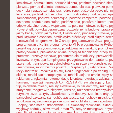
lotniskowe
,
permakultura
,
persona klienta
,
petsitter
,
pewność sieb
pierwsza pomoc dla kota
,
pierwsza pomoc dla psa
,
pierwsza pom
deck
,
plan sprzedaży
,
płatności odroczone
,
plaże dla psów
,
płynn
lecznicze
,
podatek od nieruchomości
,
podcasting
,
podróż pociąg
samochodem
,
podróże edukacyjne
,
podróże kamperem
,
podróże 
sezonem
,
podróże senioralne
,
podróże solo
,
podróże z kotem
,
po
odpowiedzialne
,
poezja współczesna
,
pola namiotowe
,
polityka p
PowerShell
,
powłoka ceramiczna
,
pozwolenie na budowę
,
prawa p
jazdy kat A
,
prawo jazdy kat B
,
PrestaShop
,
procedury firmowe
,
p
produktywność osobista
,
profilaktyka próchnicy
,
profilaktyka serc
rentowności
,
programowanie C sharp
,
programowanie Java
,
progr
programowanie Kotlin
,
programowanie PHP
,
programowanie Pytho
projekt ogrodu przydomowego
,
projektowanie interakcji
,
prompt en
prototypowanie
,
prywatność online
,
przegląd techniczny
,
przepisy
promowe
,
przerwy ruchowe
,
przestrzeń dla młodzieży
,
przewodnik
krzewów
,
przyczepa kempingowa
,
przygotowanie do maratonu
,
pr
przysmaki treningowe
,
psychodietetyka
,
pszczoły w ogrodzie
,
pun
ransomware
,
raport historii pojazdu
,
Raspberry Pi
,
raty online
,
Rea
recykling treści
,
redakcja tekstu
,
Redis
,
regeneracja po treningu
,
r
sklepu
,
rehabilitacja ortopedyczna
,
rehabilitacja po urazie
,
rejsy r
reklamacje
,
rękojmia
,
rekomendacje klientów
,
rekrutacja zdalna
,
r
kamienic
,
reportaż
,
research UX
,
REST API
,
rewitalizacja rynku
,
trip
,
rolowanie mięśni
,
rośliny akwariowe
,
router domowy
,
rozciąga
statyczne
,
rozgrzewka biegowa
,
rozrząd
,
rozszerzona rzeczywist
rutyna wieczorna
,
ryby akwariowe
,
rytm dobowy
,
rzemiosło artyst
samochód używany
,
samochód zastępczy
,
samochody miejskie
,
ściółkowanie
,
segmentacja klientów
,
self-publishing
,
sen sportowc
Shopify
,
sieć mesh
,
skanowanie 3D
,
skanseny regionalne
,
skład k
węglowy podróży
,
slow travel
,
smart TV
,
smycz treningowa
,
snyce
socjalizacja kota
,
socjalizacja szczeniaka
,
socrealizm
,
spacer z 