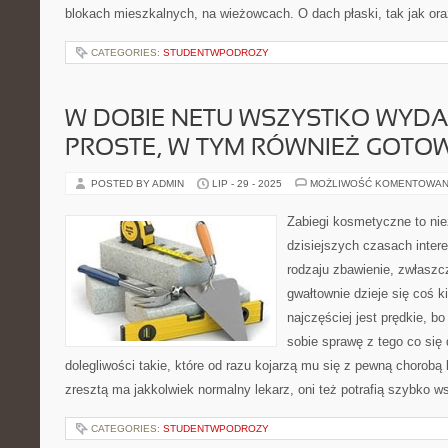
blokach mieszkalnych, na wieżowcach. O dach płaski, tak jak ora
CATEGORIES:
STUDENTWPODROZY
W DOBIE NETU WSZYSTKO WYDAJ
PROSTE, W TYM RÓWNIEŻ GOTO
POSTED BY ADMIN
LIP - 29 - 2025
MOŻLIWOŚĆ KOMENTOWAN
Zabiegi kosmetyczne to nie
dzisiejszych czasach inter
rodzaju zbawienie, zwłaszcz
gwałtownie dzieje się coś k
najczęściej jest prędkie, bo
sobie sprawę z tego co się d
dolegliwości takie, które od razu kojarzą mu się z pewną chorob
zresztą ma jakkolwiek normalny lekarz, oni też potrafią szybko 
CATEGORIES:
STUDENTWPODROZY