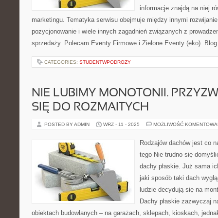
informacje znajdą na niej ró
marketingu. Tematyka serwisu obejmuje między innymi rozwijanie 
pozycjonowanie i wiele innych zagadnień związanych z prowadz
sprzedaży. Polecam Eventy Firmowe i Zielone Eventy (eko). Blog
CATEGORIES:
STUDENTWPODROZY
NIE LUBIMY MONOTONII. PRZYZ
SIĘ DO ROZMAITYCH
POSTED BY ADMIN
WRZ - 11 - 2025
MOŻLIWOŚĆ KOMENTOWA
Rodzajów dachów jest co n
tego Nie trudno się domyśli
dachy płaskie. Już sama i
jaki sposób taki dach wygl
ludzie decydują się na mon
Dachy płaskie zazwyczaj n
obiektach budowlanych – na garażach, sklepach, kioskach, jedn