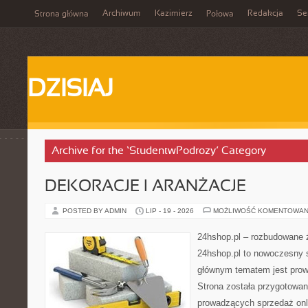
Archiwum
Kazimierz
Redakcja
Se
Strona główna
Połowa
DZISIAJ
Archive for the ‘StudentwPodrozy’ Category
DEKORACJE I ARANŻACJE
POSTED BY ADMIN
LIP - 19 - 2026
MOŻLIWOŚĆ KOMENTOWAN
24hshop.pl – rozbudowane 
24hshop.pl to nowoczesny s
głównym tematem jest prow
Strona została przygotowa
prowadzących sprzedaż onli