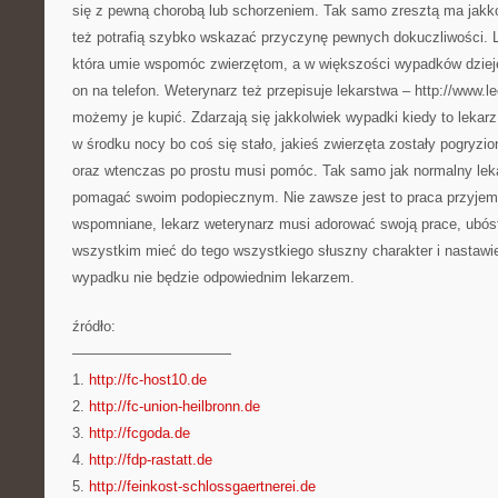
się z pewną chorobą lub schorzeniem. Tak samo zresztą ma jakko
też potrafią szybko wskazać przyczynę pewnych dokuczliwości. L
która umie wspomóc zwierzętom, a w większości wypadków dzieje 
on na telefon. Weterynarz też przepisuje lekarstwa – http://www.
możemy je kupić. Zdarzają się jakkolwiek wypadki kiedy to lekar
w środku nocy bo coś się stało, jakieś zwierzęta zostały pogryzio
oraz wtenczas po prostu musi pomóc. Tak samo jak normalny le
pomagać swoim podopiecznym. Nie zawsze jest to praca przyjemna
wspomniane, lekarz weterynarz musi adorować swoją prace, ubóst
wszystkim mieć do tego wszystkiego słuszny charakter i nastaw
wypadku nie będzie odpowiednim lekarzem.
źródło:
———————————
1.
http://fc-host10.de
2.
http://fc-union-heilbronn.de
3.
http://fcgoda.de
4.
http://fdp-rastatt.de
5.
http://feinkost-schlossgaertnerei.de