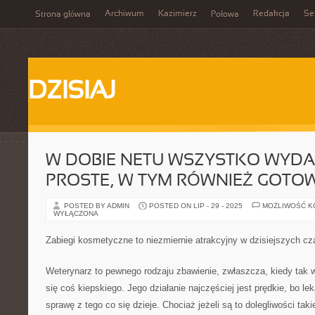
Archiwum
Kazimierz
Redakcja
Se
Strona główna
Połowa
DZISIAJ
W DOBIE NETU WSZYSTKO WYDAJ
PROSTE, W TYM RÓWNIEŻ GOTO
POSTED BY ADMIN
POSTED ON LIP - 29 - 2025
MOŻLIWOŚĆ 
WYŁĄCZONA
Zabiegi kosmetyczne to niezmiernie atrakcyjny w dzisiejszych cz
Weterynarz to pewnego rodzaju zbawienie, zwłaszcza, kiedy tak w
się coś kiepskiego. Jego działanie najczęściej jest prędkie, bo lek
sprawę z tego co się dzieje. Chociaż jeżeli są to dolegliwości tak