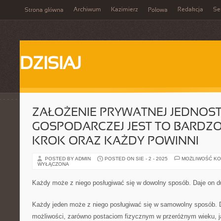
Archiwum
Kazimierz
Redakcja
Se
Strona główna
Połowa
DZISIAJ
ZAŁOŻENIE PRYWATNEJ JEDNOST
GOSPODARCZEJ JEST TO BARDZ
KROK ORAZ KAŻDY POWINNI
POSTED BY ADMIN
POSTED ON SIE - 2 - 2025
MOŻLIWOŚĆ K
WYŁĄCZONA
Każdy może z niego posługiwać się w dowolny sposób. Daje on d
Każdy jeden może z niego posługiwać się w samowolny sposób. 
możliwości, zarówno postaciom fizycznym w przeróżnym wieku, 