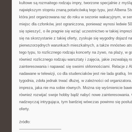
kultowe są rozmaitego rodzaju impry, tworzone specjalnie z myśl
największym stopniu znaną potańcówką tego typu, jest Albena S
która jest organizowana raz do roku w sezonie wakacyjnym, w se
miejsc dla członków, jest ograniczona, ponieważ wynosi ledwie 50
się spieszyć, o ile pragnie się wziąć uczestnictwo w takiej impre
się na skorzystanie z takiej oferty, zyskuje się wygodny dojazd 
pierwszorzędnych warunkach mieszkalnych, a także mnóstwo atra
tego typu, to rozlicznego rodzaju koncerty na żywo, na plaży, w 
również rozlicznego rodzaju warsztaty i zajęcia, jakie zezwalają r
zainteresowania i napawać się swoimi skłonnościami. Relacje z 
nadawane w telewizji, co dla studenciaków jest nie lada gratką. I
tygodnia, zdoła jednak trwać dłużej, w zależności od organizator
impreza, jaka nie ma sobie równych. Można się wyśmienicie bawi
również rozwijać swoje hobby bądź nabyć nowe zainteresowania. C
nadzwyczaj intrygująca, tym bardziej wówczas powinno się posłuży
oferty.
źródło:
———————————