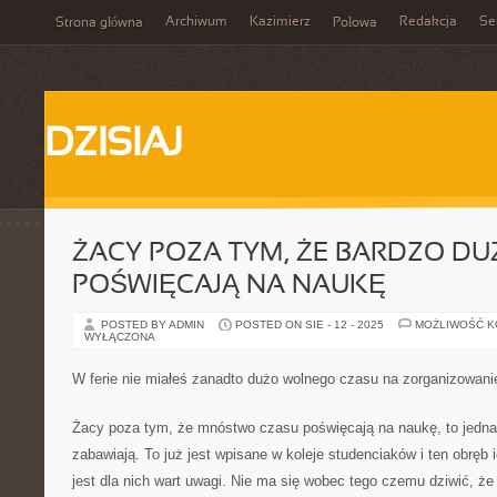
Archiwum
Kazimierz
Redakcja
Se
Strona główna
Połowa
DZISIAJ
ŻACY POZA TYM, ŻE BARDZO D
POŚWIĘCAJĄ NA NAUKĘ
POSTED BY ADMIN
POSTED ON SIE - 12 - 2025
MOŻLIWOŚĆ 
WYŁĄCZONA
W ferie nie miałeś zanadto dużo wolnego czasu na zorganizowan
Żacy poza tym, że mnóstwo czasu poświęcają na naukę, to jedna
zabawiają. To już jest wpisane w koleje studenciaków i ten obręb 
jest dla nich wart uwagi. Nie ma się wobec tego czemu dziwić, ż