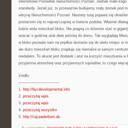
internetowa Pośrednik nieruchomości Poznań. Jednak mało kogo s
standardy. Jeżeli już, to przeważnie budujemy mały domek pod 
witrynę Nieruchomości Poznań. Niestety tutaj pojawia się określe
postaciom się to najzwyczajniej w świecie podoba. Właśnie dlateg
ludzie wola mieszkań bloku. Nie pragną co dziennie stać w gigan
wracać o godzinę ulub dwie później do domu. Tak wyglądają Mie
w bloku pozwala nam na prędkie dostanie się do wielu miejsc w m
ale dużo mieszkań bloku znajduje się niemalże w samym centrum
niedaleko. To akurat jest dodatek i atut na korzyść mieszkania w
przyjemna atmosferę oraz przyjemnych sąsiadów, to czego więce
źródło:
———————————
1.
http://bycdevelopmental.info
2.
przeczytaj wpis
3.
przeczytaj wpis
4.
przeczytaj wszystko
5.
http://caj-paderborn.de
CATEGORIES:
TRANSPORT PUBLICZNY I ALTERNATYWY DLA AUT