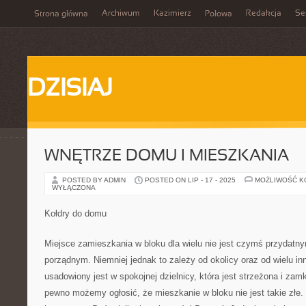
Archiwum
Kazimierz
Redakcja
Se
Strona główna
Połowa
DZISIAJ
WNĘTRZE DOMU I MIESZKANIA
POSTED BY ADMIN
POSTED ON LIP - 17 - 2025
MOŻLIWOŚĆ 
WYŁĄCZONA
Kołdry do domu
Miejsce zamieszkania w bloku dla wielu nie jest czymś przydatn
porządnym. Niemniej jednak to zależy od okolicy oraz od wielu inn
usadowiony jest w spokojnej dzielnicy, która jest strzeżona i zam
pewno możemy ogłosić, że mieszkanie w bloku nie jest takie złe.