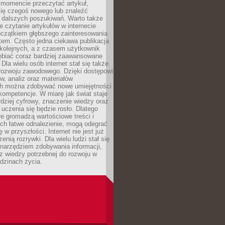
momencie przeczytać artykuł,
się czegoś nowego lub znaleźć
o dalszych poszukiwań. Warto także
 czytanie artykułów w internecie
czątkiem głębszego zainteresowania
em. Często jedna ciekawa publikacja
 kolejnych, a z czasem użytkownik
ębiać coraz bardziej zaawansowane
Dla wielu osób internet stał się także
rozwoju zawodowego. Dzięki dostępowi
w, analiz oraz materiałów
h można zdobywać nowe umiejętności
kompetencje. W miarę jak świat staje
rdziej cyfrowy, znaczenie wiedzy oraz
 uczenia się będzie rosło. Dlatego
re gromadzą wartościowe treści i
ich łatwe odnalezienie, mogą odegrać
 w przyszłości. Internet nie jest już
zenią rozrywki. Dla wielu ludzi stał się
narzędziem zdobywania informacji,
raz wiedzy potrzebnej do rozwoju w
dzinach życia.