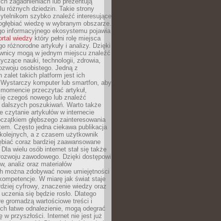
ch zagadnieniach lub prezentują
lu różnych dziedzin. Takie strony
ytelnikom szybko znaleźć interesujące
 pogłębiać wiedzę w wybranym obszarze.
go informacyjnego ekosystemu pojawia
ortal wiedzy
który pełni rolę miejsca
 różnorodne artykuły i analizy. Dzięki
wnicy mogą w jednym miejscu znaleźć
tyczące nauki, technologii, zdrowia,
 rozwoju osobistego. Jedną z
 zalet takich platform jest ich
 Wystarczy komputer lub smartfon, aby
momencie przeczytać artykuł,
się czegoś nowego lub znaleźć
o dalszych poszukiwań. Warto także
 czytanie artykułów w internecie
czątkiem głębszego zainteresowania
em. Często jedna ciekawa publikacja
 kolejnych, a z czasem użytkownik
ębiać coraz bardziej zaawansowane
Dla wielu osób internet stał się także
rozwoju zawodowego. Dzięki dostępowi
w, analiz oraz materiałów
h można zdobywać nowe umiejętności
kompetencje. W miarę jak świat staje
rdziej cyfrowy, znaczenie wiedzy oraz
 uczenia się będzie rosło. Dlatego
re gromadzą wartościowe treści i
ich łatwe odnalezienie, mogą odegrać
 w przyszłości. Internet nie jest już