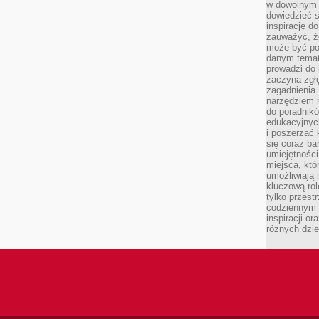
w dowolnym 
dowiedzieć 
inspirację d
zauważyć, że
może być po
danym temat
prowadzi do
zaczyna zgł
zagadnienia. 
narzędziem 
do poradnikó
edukacyjnyc
i poszerzać 
się coraz ba
umiejętności
miejsca, któ
umożliwiają 
kluczową rolę
tylko przestr
codziennym 
inspiracji o
różnych dzie