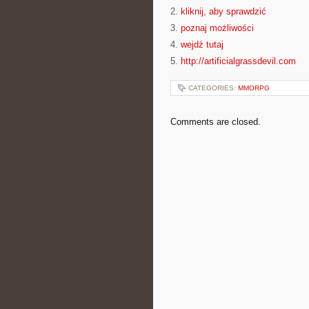
2.
kliknij, aby sprawdzić
3.
poznaj możliwości
4.
wejdź tutaj
5.
http://artificialgrassdevil.com
CATEGORIES:
MMORPG
Comments are closed.