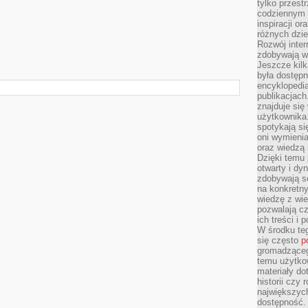
tylko przestr
codziennym 
inspiracji o
różnych dzie
Rozwój inter
zdobywają wi
Jeszcze kilk
była dostępn
encyklopedia
publikacjach
znajduje się
użytkownika. 
spotykają si
oni wymieni
oraz wiedzą 
Dzięki temu 
otwarty i dy
zdobywają se
na konkretny
wiedzę z wie
pozwalają cz
ich treści i
W środku te
się często
p
gromadzącego
temu użytko
materiały do
historii czy
największych
dostępność.