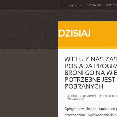
Archiwum
Kazimi
Strona główna
DZISIAJ
WIELU Z NAS ZAS
POSIADA PROGR
BRONI GO NA WI
POTRZEBNE JES
POBRANYCH
POSTED BY ADMIN
POSTED ON 
WYŁĄCZONA
Oprogramowanie jest tłumaczone pr
przeznaczone i wprowadzane do p