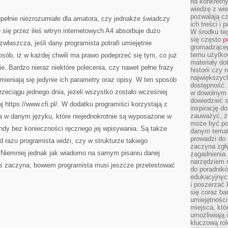
na konkretny
PROGRAM
wiedzę z wie
ANTYWIRUSOWY,
JAKI
pozwalają cz
pełnie niezrozumiałe dla amatora, czy jednakże świadczy
BRONI
ich treści i
GO
e się przez ileś witryn internetowych A4 absorbuje dużo
W środku te
NA
WIELU
się często
p
właszcza, jeśli dany programista potrafi umiejętnie
FRONTACH
gromadzącego
TO
CZY
temu użytko
sób, iż w każdej chwili ma prawo podeprzeć się tym, co już
POTRZEBNE
materiały do
JEST
e. Bardzo nieraz niektóre polecenia, czy nawet pełne frazy
historii czy
SKANOWANIE
POJEDYNCZO
największych
mieniają się jedynie ich parametry oraz opisy. W ten sposób
POBRANYCH
dostępność.
rzeciągu jednego dnia, jeżeli wszystko zostało wcześniej
w dowolnym 
dowiedzieć 
 https://www.cfi.pl/. W dodatku programiści korzystają z
inspirację d
zauważyć, że
a w danym języku, które niejednokrotnie są wyposażone w
może być po
dy bez konieczności ręcznego jej wpisywania. Są także
danym temat
prowadzi do
od razu programista widzi, czy w strukturze takiego
zaczyna zgł
 Niemniej jednak jak wiadomo na samym pisaniu danej
zagadnienia. 
narzędziem 
zas zaczyna, bowiem programista musi jeszcze przetestować
do poradnikó
edukacyjnyc
i poszerzać 
się coraz ba
umiejętności
miejsca, któ
umożliwiają 
kluczową rolę