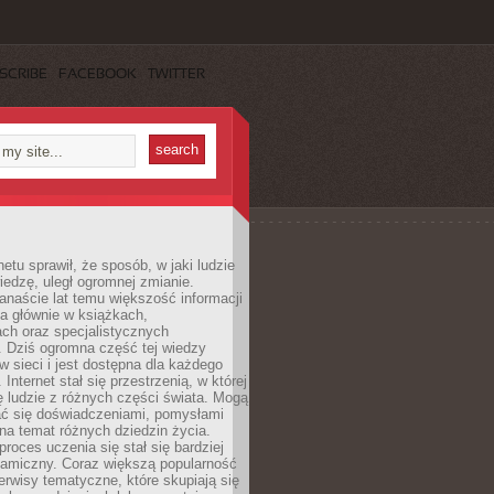
SCRIBE
FACEBOOK
TWITTER
netu sprawił, że sposób, w jaki ludzie
edzę, uległ ogromnej zmianie.
anaście lat temu większość informacji
a głównie w książkach,
ch oraz specjalistycznych
. Dziś ogromna część tej wiedzy
 w sieci i jest dostępna dla każdego
Internet stał się przestrzenią, w której
ę ludzie z różnych części świata. Mogą
ać się doświadczeniami, pomysłami
na temat różnych dziedzin życia.
proces uczenia się stał się bardziej
namiczny. Coraz większą popularność
rwisy tematyczne, które skupiają się