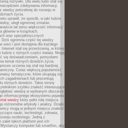
zenią rozrywki. Dla wielu ludzi stał się
narzędziem zdobywania informacji,
raz wiedzy potrzebnej do rozwoju w
dzinach życia.
netu sprawił, że sposób, w jaki ludzie
edzę, uległ ogromnej zmianie.
anaście lat temu większość informacji
a głównie w książkach,
ch oraz specjalistycznych
. Dziś ogromna część tej wiedzy
 w sieci i jest dostępna dla każdego
Internet stał się przestrzenią, w której
ę ludzie z różnych części świata. Mogą
ać się doświadczeniami, pomysłami
na temat różnych dziedzin życia.
proces uczenia się stał się bardziej
namiczny. Coraz większą popularność
rwisy tematyczne, które skupiają się
ch zagadnieniach lub prezentują
lu różnych dziedzin. Takie strony
ytelnikom szybko znaleźć interesujące
 pogłębiać wiedzę w wybranym obszarze.
go informacyjnego ekosystemu pojawia
ortal wiedzy
który pełni rolę miejsca
 różnorodne artykuły i analizy. Dzięki
wnicy mogą w jednym miejscu znaleźć
tyczące nauki, technologii, zdrowia,
 rozwoju osobistego. Jedną z
 zalet takich platform jest ich
 Wystarczy komputer lub smartfon, aby