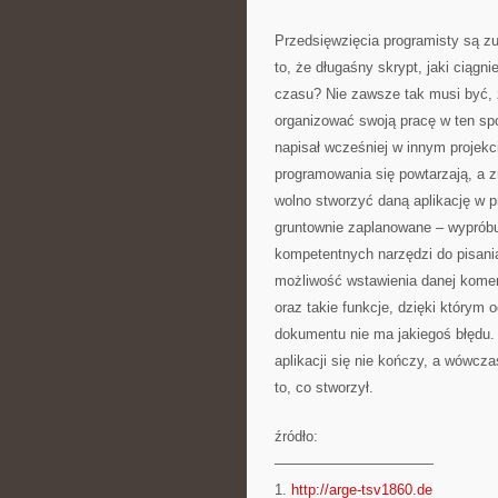
Przedsięwzięcia programisty są zu
to, że długaśny skrypt, jaki ciągni
czasu? Nie zawsze tak musi być, z
organizować swoją pracę w ten spo
napisał wcześniej w innym projekci
programowania się powtarzają, a z
wolno stworzyć daną aplikację w p
gruntownie zaplanowane – wypróbuj
kompetentnych narzędzi do pisani
możliwość wstawienia danej komen
oraz takie funkcje, dzięki którym 
dokumentu nie ma jakiegoś błędu.
aplikacji się nie kończy, a wówc
to, co stworzył.
źródło:
———————————
1.
http://arge-tsv1860.de