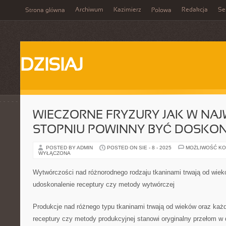
Archiwum
Kazimierz
Redakcja
Se
Strona główna
Połowa
DZISIAJ
WIECZORNE FRYZURY JAK W NA
STOPNIU POWINNY BYĆ DOSKO
POSTED BY ADMIN
POSTED ON SIE - 8 - 2025
MOŻLIWOŚĆ K
WYŁĄCZONA
Wytwórczości nad różnorodnego rodzaju tkaninami trwają od wie
udoskonalenie receptury czy metody wytwórczej
Produkcje nad różnego typu tkaninami trwają od wieków oraz ka
receptury czy metody produkcyjnej stanowi oryginalny przełom w 