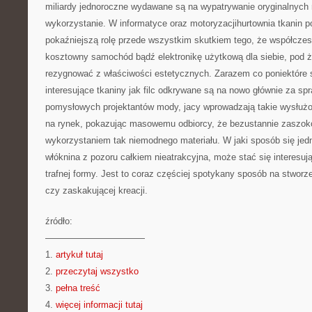
miliardy jednoroczne wydawane są na wypatrywanie oryginalnych 
wykorzystanie. W informatyce oraz motoryzacjihurtownia tkanin p
pokaźniejszą rolę przede wszystkim skutkiem tego, że współcze
kosztowny samochód bądź elektronikę użytkową dla siebie, pod 
rezygnować z właściwości estetycznych. Zarazem co poniektóre 
interesujące tkaniny jak filc odkrywane są na nowo głównie za s
pomysłowych projektantów mody, jacy wprowadzają takie wysłużon
na rynek, pokazując masowemu odbiorcy, że bezustannie zasz
wykorzystaniem tak niemodnego materiału. W jaki sposób się jed
włóknina z pozoru całkiem nieatrakcyjna, może stać się interesują
trafnej formy. Jest to coraz częściej spotykany sposób na stworze
czy zaskakującej kreacji.
źródło:
———————————
1.
artykuł tutaj
2.
przeczytaj wszystko
3.
pełna treść
4.
więcej informacji tutaj