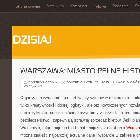
Archiwum
Kazimierz
Redakcja
Se
Strona główna
Połowa
DZISIAJ
WARSZAWA: MIASTO PEŁNE HISTO
POSTED BY ADMIN
POSTED ON CZE - 20 - 2025
MOŻLIWOŚĆ 
WYŁĄCZONA
Organizacja wydarzeń, koncertów czy wystaw w muzeach to zadan
tylko kreatywności i dobrej logistyki, ale też nowoczesnych rozw
dobie cyfryzacji coraz częściej korzystamy z narzędzi, które upr
bezpieczeństwo i zapewniają sprawną sprzedaż biletów. Jeśli pla
Warszawie, informację na ten temat znajdziesz na stronie
Warsza
można znaleźć najbardziej aktualne dane i wsparcie w zakresie or