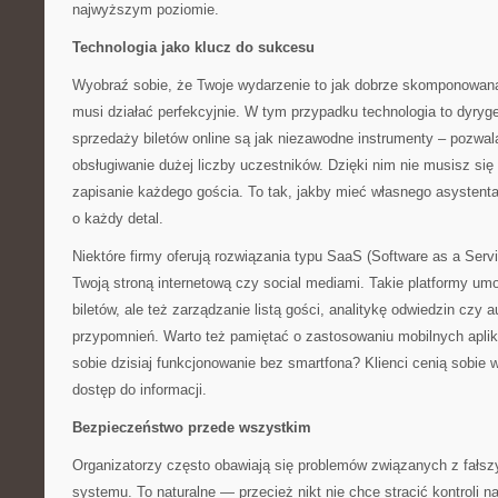
najwyższym poziomie.
Technologia jako klucz do sukcesu
Wyobraź sobie, że Twoje wydarzenie to jak dobrze skomponowan
musi działać perfekcyjnie. W tym przypadku technologia to dyr
sprzedaży biletów online są jak niezawodne instrumenty – pozwal
obsługiwanie dużej liczby uczestników. Dzięki nim nie musisz się
zapisanie każdego gościa. To tak, jakby mieć własnego asystenta
o każdy detal.
Niektóre firmy oferują rozwiązania typu SaaS (Software as a Servic
Twoją stroną internetową czy social mediami. Takie platformy umo
biletów, ale też zarządzanie listą gości, analitykę odwiedzin czy
przypomnień. Warto też pamiętać o zastosowaniu mobilnych apli
sobie dzisiaj funkcjonowanie bez smartfona? Klienci cenią sobie
dostęp do informacji.
Bezpieczeństwo przede wszystkim
Organizatorzy często obawiają się problemów związanych z fałsz
systemu. To naturalne — przecież nikt nie chce stracić kontroli 