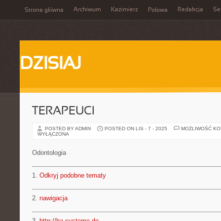
Archiwum
Kazimierz
Redakcja
Se
Strona główna
Połowa
DZISIAJ
TERAPEUCI
POSTED BY ADMIN
POSTED ON LIS - 7 - 2025
MOŻLIWOŚĆ K
WYŁĄCZONA
Odontologia
1.
Odkryj podobne tematy
2.
nawigacja
3.
http://ha-systeme.de