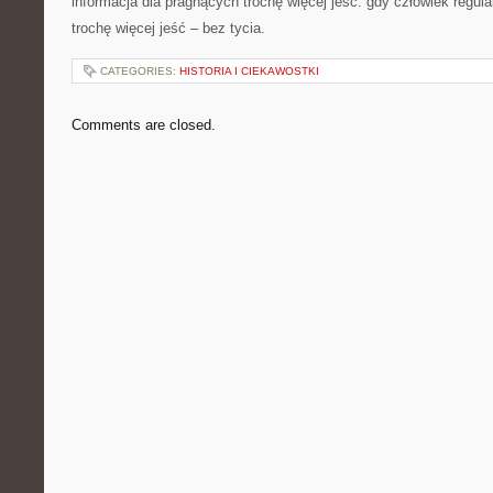
informacja dla pragnących trochę więcej jeść: gdy człowiek regul
trochę więcej jeść – bez tycia.
CATEGORIES:
HISTORIA I CIEKAWOSTKI
Comments are closed.