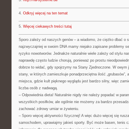
4.
Odkryj więcej na ten temat
5.
Więcej ciekawych treści tutaj
Sporo zależy od naszych genów – a wiadomo, że ciężko dbać o sw
najzwyczajniej w swoim DNA mamy niejako zapisane problemy s
ryzyko nowotworów. Jednakże naturalnie wiele zależy od stylu na
naprawdę często ludzie chorują, ponieważ po prostu nieodpowiedn
dobrze to widać, gdy spojrzymy na Stany Zjednoczone. W owym 
stany, w których zamieszkuje ponadprzeciętna ilość „grubasów”, a
miejsca, gdzie kult pięknego wyglądu jest bardzo silny, więc zami
liczba osób z nadwagą.
– Odpowiednia dieta! Naturalnie nigdy nie należy popadać w para
wszystkich posiłków, ale ogólnie nie możemy za bardzo przesadza
zachować zdrowy umiar w żywieniu.
– Sporo więcej aktywności fizycznej! A więc dużo więcej się rusz
samochodem, uprawiajmy jakieś sporty. Być może basen, tenis c