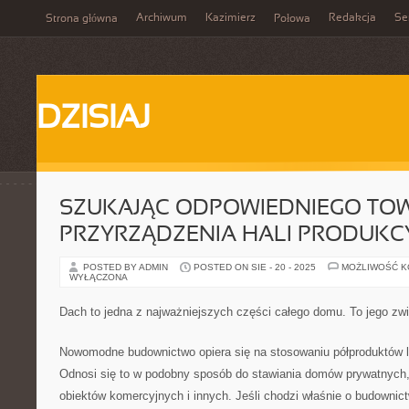
Archiwum
Kazimierz
Redakcja
Se
Strona główna
Połowa
DZISIAJ
SZUKAJĄC ODPOWIEDNIEGO TO
PRZYRZĄDZENIA HALI PRODUKC
POSTED BY ADMIN
POSTED ON SIE - 20 - 2025
MOŻLIWOŚĆ 
WYŁĄCZONA
Dach to jedna z najważniejszych części całego domu. To jego zw
Nowomodne budownictwo opiera się na stosowaniu półproduktów l
Odnosi się to w podobny sposób do stawiania domów prywatnych, 
obiektów komercyjnych i innych. Jeśli chodzi właśnie o budowni