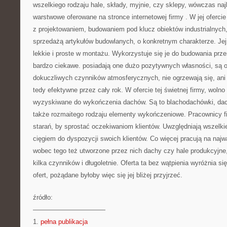
wszelkiego rodzaju hale, składy, myjnie, czy sklepy, wówczas najl
warstwowe oferowane na stronce internetowej firmy
. W jej oferci
z projektowaniem, budowaniem pod klucz obiektów industrialnyc
sprzedażą artykułów budowlanych, o konkretnym charakterze. Jej
lekkie i proste w montażu. Wykorzystuje się je do budowania prze
bardzo ciekawe. posiadają one dużo pozytywnych własności, są o
dokuczliwych czynników atmosferycznych, nie ogrzewają się, ani
tedy efektywne przez cały rok. W ofercie tej świetnej firmy, woln
wyzyskiwane do wykończenia dachów. Są to blachodachówki, dach
także rozmaitego rodzaju elementy wykończeniowe. Pracownicy f
starań, by sprostać oczekiwaniom klientów. Uwzględniają wszelkie
cięgiem do dyspozycji swoich klientów. Co więcej pracują na najw
wobec tego też utworzone przez nich dachy czy hale produkcyjne,
kilka czynników i długoletnie. Oferta ta bez wątpienia wyróżnia s
ofert, pożądane byłoby więc się jej bliżej przyjrzeć.
źródło:
———————————
1.
pełna publikacja