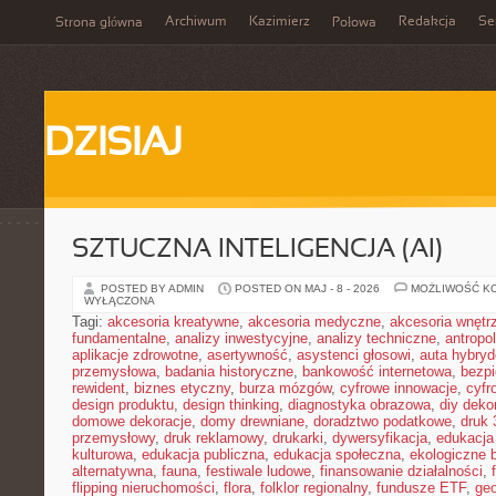
Archiwum
Kazimierz
Redakcja
Se
Strona główna
Połowa
DZISIAJ
SZTUCZNA INTELIGENCJA (AI)
POSTED BY ADMIN
POSTED ON MAJ - 8 - 2026
MOŻLIWOŚĆ K
WYŁĄCZONA
Tagi:
akcesoria kreatywne
,
akcesoria medyczne
,
akcesoria wnętr
fundamentalne
,
analizy inwestycyjne
,
analizy techniczne
,
antropo
aplikacje zdrowotne
,
asertywność
,
asystenci głosowi
,
auta hybry
przemysłowa
,
badania historyczne
,
bankowość internetowa
,
bezpi
rewident
,
biznes etyczny
,
burza mózgów
,
cyfrowe innowacje
,
cyfr
design produktu
,
design thinking
,
diagnostyka obrazowa
,
diy deko
domowe dekoracje
,
domy drewniane
,
doradztwo podatkowe
,
druk
przemysłowy
,
druk reklamowy
,
drukarki
,
dywersyfikacja
,
edukacja
kulturowa
,
edukacja publiczna
,
edukacja społeczna
,
ekologiczne 
alternatywna
,
fauna
,
festiwale ludowe
,
finansowanie działalności
,
flipping nieruchomości
,
flora
,
folklor regionalny
,
fundusze ETF
,
geo