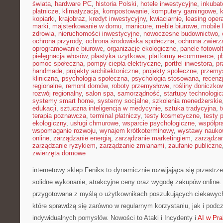
świata
,
hardware PC
,
historia Polski
,
hotele inwestycyjne
,
inkubat
płatnicze
,
klimatyzacja
,
kompostowanie
,
komputery gamingowe
,
kopiarki
,
krajobraz
,
kredyt inwestycyjny
,
kwiaciarnie
,
leasing oper
marki
,
majsterkowanie w domu
,
manicure
,
meble biurowe
,
mobile 
zdrowia
,
nieruchomości inwestycyjne
,
nowoczesne budownictwo
,
ochrona przyrody
,
ochrona środowiska społeczna
,
ochrona zwierz
oprogramowanie biurowe
,
organizacje ekologiczne
,
panele fotowol
pielęgnacja włosów
,
plastyka użytkowa
,
platformy e-commerce
,
p
pomoc społeczna
,
pompy ciepła elektryczne
,
portfel inwestora
,
pr
handmade
,
projekty architektoniczne
,
projekty społeczne
,
przemy
kliniczna
,
psychologia społeczna
,
psychologia stosowana
,
recenz
regionalne
,
remont domów
,
roboty przemysłowe
,
rośliny doniczko
rozwój regionalny
,
salon spa
,
samorządność
,
startupy technologi
systemy smart home
,
systemy socjalne
,
szkolenia menedżerskie
edukacji
,
sztuczna inteligencja w medycynie
,
sztuka tradycyjna
,
t
terapia poznawcza
,
terminal płatniczy
,
testy kosmetyczne
,
testy 
ekologiczny
,
usługi chmurowe
,
wsparcie psychologiczne
,
współpr
wspomaganie rozwoju
,
wynajem krótkoterminowy
,
wystawy nauko
online
,
zarządzanie energią
,
zarządzanie marketingiem
,
zarządzan
zarządzanie ryzykiem
,
zarządzanie zmianami
,
zaufanie publiczne
zwierzęta domowe
internetowy sklep Feniks to dynamicznie rozwijająca się przestrze
solidne wykonanie, atrakcyjne ceny oraz wygodę zakupów online. 
przygotowana z myślą o użytkownikach poszukujących ciekawych
które sprawdzą się zarówno w regularnym korzystaniu, jak i podcza
indywidualnych pomysłów. Nowości to Ataki i Incydenty i
AI w Pra