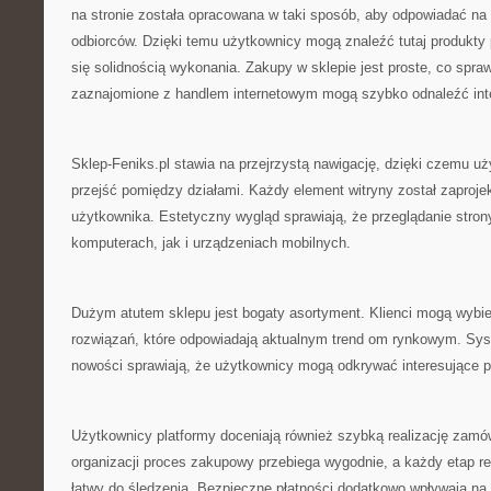
na stronie została opracowana w taki sposób, aby odpowiadać na
odbiorców. Dzięki temu użytkownicy mogą znaleźć tutaj produkty 
się solidnością wykonania. Zakupy w sklepie jest proste, co spra
zaznajomione z handlem internetowym mogą szybko odnaleźć inter
Sklep-Feniks.pl stawia na przejrzystą nawigację, dzięki czemu 
przejść pomiędzy działami. Każdy element witryny został zaproj
użytkownika. Estetyczny wygląd sprawiają, że przeglądanie strony
komputerach, jak i urządzeniach mobilnych.
Dużym atutem sklepu jest bogaty asortyment. Klienci mogą wybi
rozwiązań, które odpowiadają aktualnym trend om rynkowym. Sy
nowości sprawiają, że użytkownicy mogą odkrywać interesujące 
Użytkownicy platformy doceniają również szybką realizację zamów
organizacji proces zakupowy przebiega wygodnie, a każdy etap rea
łatwy do śledzenia. Bezpieczne płatności dodatkowo wpływają n