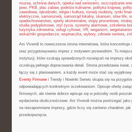
muzea
,
ochrona danych
,
opieka nad seniorami
,
oszczędzanie ener
piwo
,
PKB
,
plac zabaw
,
podróże kulinarne
,
polityka krajowa
,
polit
zawodowa
,
rękodzieło
,
religia i kultura
,
rozwój osobisty
,
rynki fin
elektryczne
,
samorozwój
,
samorząd lokalny
,
skansen
,
slow life
,
s
spadochroniarstwo
,
sporty ekstremalne
,
stopy procentowe
,
strate
studia podyplomowe
,
styl życia
,
systemy alarmowe
,
szkolenia br
turystyka zdrowotna
,
usługi cyfrowe
,
VR
,
weganizm
,
wegetariani
wskaźniki gospodarcze
,
wspinaczka
,
wybory
,
zdrowie seniora
,
zr
Ars Vivendi to nowoczesna strona internetowa, która koncentruje s
oraz przygotowywaniu imprez z motywem przewodnim. To miejsce 
instytucji, które szukają sprawdzonych rozwiązań na imprezy oko
oczekują pełnego dopracowania detali. Strona przedstawia świat
łączy się z planowaniem, a każdy event może stać się wyjątko
Eventy Firmowe
i Trendy i Nowinki Serwis skupia się na przygot
odpowiadających konkretnym oczekiwaniom. Opisuje ofertę związa
firmowych, ale równie dobrze wpisuje się w potrzeby osób poszu
wydarzenia okolicznościowe. Ars Vivendi można postrzegać jako
na niezapomniane imprezy, gdzie liczy się zarówno charakter, jak
przedsięwzięcia.