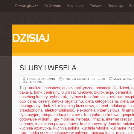
Archiwum
Kazimierz
Redakcja
Se
Strona główna
Połowa
DZISIAJ
ŚLUBY I WESELA
POSTED BY ADMIN
POSTED ON MAR - 21 - 2026
MOŻLIWOŚĆ 
WYŁĄCZONA
Tagi:
analiza finansowa
,
analiza polityczna
,
animacje dla dzieci
,
a
bakalia
,
bank centralny
,
biuro rachunkowe
,
biurokracja
,
ceramika
,
coaching kariery
,
cyberatak
,
cyfrowa transformacja
,
cyfrowe bezp
publiczna
,
desery
,
detoks organizmu
,
dieta ketogeniczna
,
dieta pa
photography
,
druk 3d
,
e-learning biznesowy
,
e-sport
,
edukacja fin
przedszkolna
,
elektromobilność
,
elektronika przemysłowa
,
filmma
dyskusyjne
,
fotografia krajobrazowa
,
fotografia portretowa
,
geopol
gotowanie w domu
,
gry mobilne
,
herbata
,
inflacja
,
internet rzeczy
,
ochrony
,
kancelaria prawna
,
kawa
,
kodeks cywilny
,
kodeks rodzin
kuchnia azjatycka
,
kuchnia polska
,
kuchnia włoska
,
kulinarne insp
free
,
media społecznościowe w polityce
,
miejsca kultu
,
minimaliz