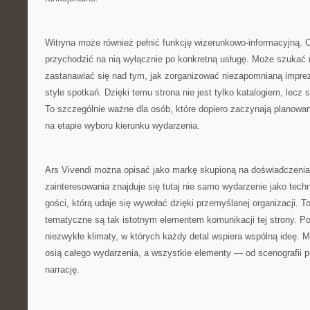
Witryna może również pełnić funkcję wizerunkowo-informacyjną. 
przychodzić na nią wyłącznie po konkretną usługę. Może szukać
zastanawiać się nad tym, jak zorganizować niezapomnianą impre
style spotkań. Dzięki temu strona nie jest tylko katalogiem, lecz st
To szczególnie ważne dla osób, które dopiero zaczynają planowani
na etapie wyboru kierunku wydarzenia.
Ars Vivendi można opisać jako markę skupioną na doświadczeni
zainteresowania znajduje się tutaj nie samo wydarzenie jako techn
gości, którą udaje się wywołać dzięki przemyślanej organizacji. T
tematyczne są tak istotnym elementem komunikacji tej strony. P
niezwykłe klimaty, w których każdy detal wspiera wspólną ideę. M
osią całego wydarzenia, a wszystkie elementy — od scenografii p
narrację.