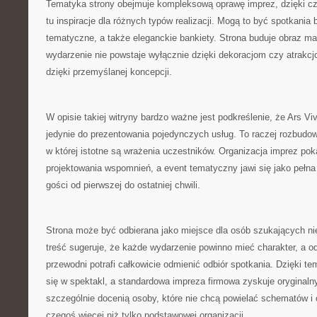
Tematyka strony obejmuje kompleksową oprawę imprez, dzięki c
tu inspiracje dla różnych typów realizacji. Mogą to być spotkania
tematyczne, a także eleganckie bankiety. Strona buduje obraz ma
wydarzenie nie powstaje wyłącznie dzięki dekoracjom czy atrakc
dzięki przemyślanej koncepcji.
W opisie takiej witryny bardzo ważne jest podkreślenie, że Ars Vi
jedynie do prezentowania pojedynczych usług. To raczej rozbudow
w której istotne są wrażenia uczestników. Organizacja imprez poka
projektowania wspomnień, a event tematyczny jawi się jako pełna
gości od pierwszej do ostatniej chwili.
Strona może być odbierana jako miejsce dla osób szukających nieb
treść sugeruje, że każde wydarzenie powinno mieć charakter, a 
przewodni potrafi całkowicie odmienić odbiór spotkania. Dzięki t
się w spektakl, a standardowa impreza firmowa zyskuje oryginalny
szczególnie docenią osoby, które nie chcą powielać schematów i
czegoś więcej niż tylko podstawowej organizacji.