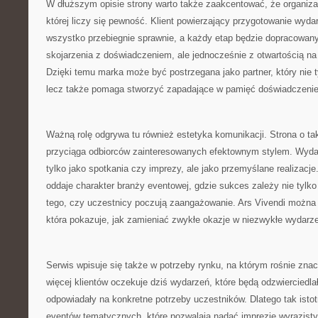
W dłuższym opisie strony warto także zaakcentować, że organizac
której liczy się pewność. Klient powierzający przygotowanie wyda
wszystko przebiegnie sprawnie, a każdy etap będzie dopracowany
skojarzenia z doświadczeniem, ale jednocześnie z otwartością na
Dzięki temu marka może być postrzegana jako partner, który nie t
lecz także pomaga stworzyć zapadające w pamięć doświadczenie
Ważną rolę odgrywa tu również estetyka komunikacji. Strona o tak
przyciąga odbiorców zainteresowanych efektownym stylem. Wyda
tylko jako spotkania czy imprezy, ale jako przemyślane realizacje
oddaje charakter branży eventowej, gdzie sukces zależy nie tylko 
tego, czy uczestnicy poczują zaangażowanie. Ars Vivendi można 
która pokazuje, jak zamieniać zwykłe okazje w niezwykłe wydarze
Serwis wpisuje się także w potrzeby rynku, na którym rośnie znac
więcej klientów oczekuje dziś wydarzeń, które będą odzwierciedla
odpowiadały na konkretne potrzeby uczestników. Dlatego tak istot
eventów tematycznych, które pozwalają nadać imprezie wyrazisty 