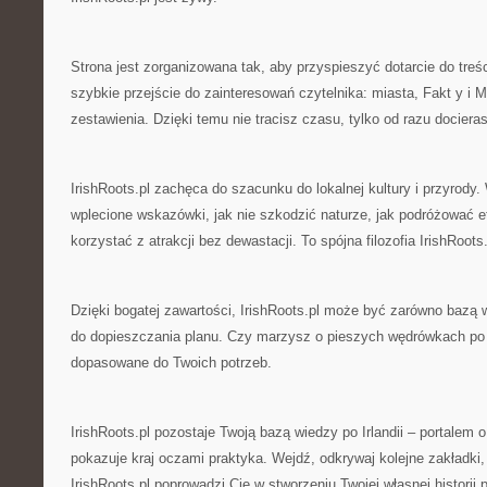
Strona jest zorganizowana tak, aby przyspieszyć dotarcie do treśc
szybkie przejście do zainteresowań czytelnika: miasta, Fakt y i M
zestawienia. Dzięki temu nie tracisz czasu, tylko od razu dociera
IrishRoots.pl zachęca do szacunku do lokalnej kultury i przyrody.
wplecione wskazówki, jak nie szkodzić naturze, jak podróżować et
korzystać z atrakcji bez dewastacji. To spójna filozofia IrishRoots
Dzięki bogatej zawartości, IrishRoots.pl może być zarówno bazą 
do dopieszczania planu. Czy marzysz o pieszych wędrówkach po kl
dopasowane do Twoich potrzeb.
IrishRoots.pl pozostaje Twoją bazą wiedzy po Irlandii – portalem o
pokazuje kraj oczami praktyka. Wejdź, odkrywaj kolejne zakładki, 
IrishRoots.pl poprowadzi Cię w stworzeniu Twojej własnej historii p