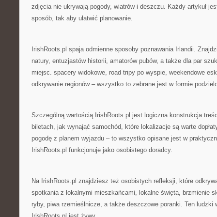
zdjęcia nie ukrywają pogody, wiatrów i deszczu. Każdy artykuł j
sposób, tak aby ułatwić planowanie.
IrishRoots.pl spaja odmienne sposoby poznawania Irlandii. Znajdz
natury, entuzjastów historii, amatorów pubów, a także dla par s
miejsc. spacery widokowe, road tripy po wyspie, weekendowe es
odkrywanie regionów – wszystko to zebrane jest w formie podziel
Szczególną wartością IrishRoots.pl jest logiczna konstrukcja treś
biletach, jak wynająć samochód, które lokalizacje są warte dopła
pogodę z planem wyjazdu – to wszystko opisane jest w praktycz
IrishRoots.pl funkcjonuje jako osobistego doradcy.
Na IrishRoots.pl znajdziesz też osobistych refleksji, które odkrywa
spotkania z lokalnymi mieszkańcami, lokalne święta, brzmienie sk
ryby, piwa rzemieślnicze, a także deszczowe poranki. Ten ludzki 
IrishRoots.pl jest żywy.