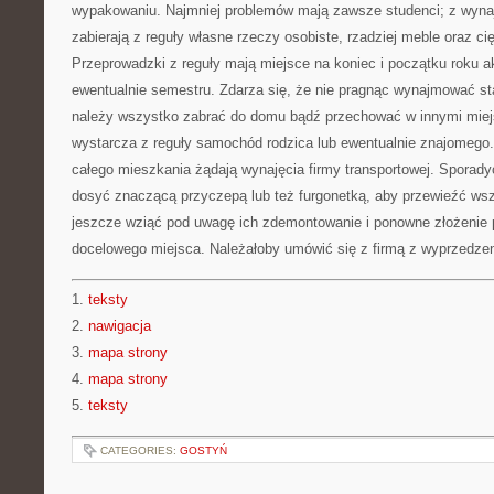
wypakowaniu. Najmniej problemów mają zawsze studenci; z wyna
zabierają z reguły własne rzeczy osobiste, rzadziej meble oraz c
Przeprowadzki z reguły mają miejsce na koniec i początku roku 
ewentualnie semestru. Zdarza się, że nie pragnąc wynajmować sta
należy wszystko zabrać do domu bądź przechować w innymi miej
wystarcza z reguły samochód rodzica lub ewentualnie znajomego
całego mieszkania żądają wynajęcia firmy transportowej. Sporady
dosyć znaczącą przyczepą lub też furgonetką, aby przewieźć wsz
jeszcze wziąć pod uwagę ich zdemontowanie i ponowne złożenie 
docelowego miejsca. Należałoby umówić się z firmą z wyprzedze
1.
teksty
2.
nawigacja
3.
mapa strony
4.
mapa strony
5.
teksty
CATEGORIES:
GOSTYŃ