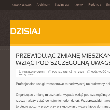
Archiwum
Kazimierz
Redakcja
Se
Strona główna
Połowa
DZISIAJ
PRZEWIDUJĄC ZMIANĘ MIESZKAN
WZIĄĆ POD SZCZEGÓLNĄ UWAG
POSTED BY ADMIN
POSTED ON PAŹ - 6 - 2025
MOŻLIWOŚĆ K
WYŁĄCZONA
Profesjonalne usługi transportowe to nadzwyczaj rozbudowany se
Organizując zmianę mieszkania, wypada wziąć pod szczególną uw
rzeczy należy zająć co najmniej jeden dzień. Przeprowadzki nawe
to długie godziny pracy przy przygotowaniu wszystkiego do transp