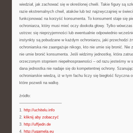
wiedział, jak zachować się w określonej chwili. Takie figury są sz
razie ekstremalnych chwil, ataków lub też najzwyczajniej w świec
funkcjonować na korzyść konsumenta. To konsument staje się p
ochroniarza, który musi mieć oczy dookoła głowy. Tylko wówczas 
ustrzec się nieprzyjemności lub ewentualnie odpowiednio wcześni
instynkty są pobudzane w każdym ochroniarzu, jaki przechodzi 
ochroniarska nie zaangażuje nikogo, kto nie umie się bronić. Nie 
nie umie bronić konsumenta. Jeśli widzimy jednostkę, która zatru
orzeczonym stopniem niepełnosprawności – od razu jesteśmy w s
dana jednostka nie nadaje się do kompetentnej ochrony. Szanując
ochroniarskie wiedzą, iż w tym fachu liczy się biegłość fizyczna 
które pozwoli na walkę.
źródło:
———————————
1.
http://uchitelu.info
2.
kliknij aby zobaczyć
3.
http://uffjedn.de
4.
http://ugamela.eu