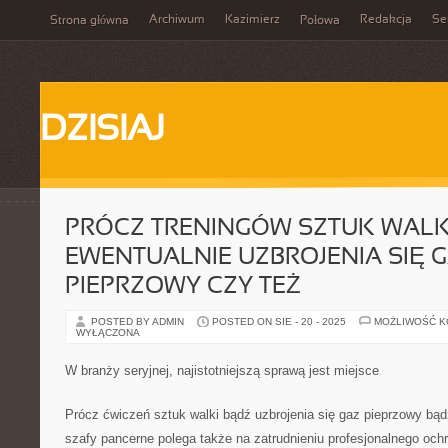
Archiwum
Kazimierz
Redakcja
Se
Strona główna
Połowa
DZISIAJ
PRÓCZ TRENINGÓW SZTUK WALK
EWENTUALNIE UZBROJENIA SIĘ 
PIEPRZOWY CZY TEŻ
POSTED BY ADMIN
POSTED ON SIE - 20 - 2025
MOŻLIWOŚĆ 
WYŁĄCZONA
W branży seryjnej, najistotniejszą sprawą jest miejsce
Prócz ćwiczeń sztuk walki bądź uzbrojenia się gaz pieprzowy bą
szafy pancerne polega także na zatrudnieniu profesjonalnego ochr