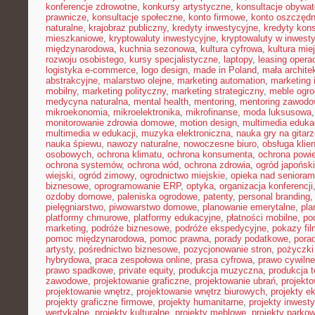
konferencje zdrowotne
,
konkursy artystyczne
,
konsultacje obywat
prawnicze
,
konsultacje społeczne
,
konto firmowe
,
konto oszczęd
naturalne
,
krajobraz publiczny
,
kredyty inwestycyjne
,
kredyty kon
mieszkaniowe
,
kryptowaluty inwestycyjne
,
kryptowaluty w inwest
międzynarodowa
,
kuchnia sezonowa
,
kultura cyfrowa
,
kultura mie
rozwoju osobistego
,
kursy specjalistyczne
,
laptopy
,
leasing opera
logistyka e-commerce
,
logo design
,
made in Poland
,
mała archite
abstrakcyjne
,
malarstwo olejne
,
marketing automation
,
marketing 
mobilny
,
marketing polityczny
,
marketing strategiczny
,
meble ogr
medycyna naturalna
,
mental health
,
mentoring
,
mentoring zawodo
mikroekonomia
,
mikroelektronika
,
mikrofinanse
,
moda luksusowa
monitorowanie zdrowia domowe
,
motion design
,
multimedia eduka
multimedia w edukacji
,
muzyka elektroniczna
,
nauka gry na gitar
nauka śpiewu
,
nawozy naturalne
,
nowoczesne biuro
,
obsługa klien
osobowych
,
ochrona klimatu
,
ochrona konsumenta
,
ochrona powie
ochrona systemów
,
ochrona wód
,
ochrona zdrowia
,
ogród japoński
wiejski
,
ogród zimowy
,
ogrodnictwo miejskie
,
opieka nad senioram
biznesowe
,
oprogramowanie ERP
,
optyka
,
organizacja konferencji
ozdoby domowe
,
paleniska ogrodowe
,
patenty
,
personal branding
pielęgniarstwo
,
piwowarstwo domowe
,
planowanie emerytalne
,
pla
platformy chmurowe
,
platformy edukacyjne
,
płatności mobilne
,
po
marketing
,
podróże biznesowe
,
podróże ekspedycyjne
,
pokazy fi
pomoc międzynarodowa
,
pomoc prawna
,
porady podatkowe
,
pora
artysty
,
pośrednictwo biznesowe
,
pozycjonowanie stron
,
pożyczki
hybrydowa
,
praca zespołowa online
,
prasa cyfrowa
,
prawo cywiln
prawo spadkowe
,
private equity
,
produkcja muzyczna
,
produkcja t
zawodowe
,
projektowanie graficzne
,
projektowanie ubrań
,
projekto
projektowanie wnętrz
,
projektowanie wnętrz biurowych
,
projekty e
projekty graficzne firmowe
,
projekty humanitarne
,
projekty inwest
wertykalne
,
projekty kulturalne
,
projekty meblowe
,
projekty parko