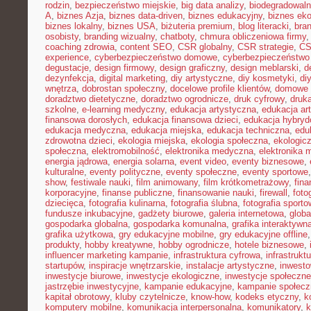
rodzin
,
bezpieczeństwo miejskie
,
big data analizy
,
biodegradowaln
A
,
biznes Azja
,
biznes data-driven
,
biznes edukacyjny
,
biznes eko
biznes lokalny
,
biznes USA
,
biżuteria premium
,
blog literacki
,
bra
osobisty
,
branding wizualny
,
chatboty
,
chmura obliczeniowa firmy
coaching zdrowia
,
content SEO
,
CSR globalny
,
CSR strategie
,
CS
experience
,
cyberbezpieczeństwo domowe
,
cyberbezpieczeństwo
degustacje
,
design firmowy
,
design graficzny
,
design meblarski
,
d
dezynfekcja
,
digital marketing
,
diy artystyczne
,
diy kosmetyki
,
di
wnętrza
,
dobrostan społeczny
,
docelowe profile klientów
,
domowe 
doradztwo dietetyczne
,
doradztwo ogrodnicze
,
druk cyfrowy
,
druka
szkolne
,
e-learning medyczny
,
edukacja artystyczna
,
edukacja ar
finansowa dorosłych
,
edukacja finansowa dzieci
,
edukacja hybry
edukacja medyczna
,
edukacja miejska
,
edukacja techniczna
,
edu
zdrowotna dzieci
,
ekologia miejska
,
ekologia społeczna
,
ekologic
społeczna
,
elektromobilność
,
elektronika medyczna
,
elektronika 
energia jądrowa
,
energia solarna
,
event video
,
eventy biznesowe
,
kulturalne
,
eventy polityczne
,
eventy społeczne
,
eventy sportowe
show
,
festiwale nauki
,
film animowany
,
film krótkometrażowy
,
fin
korporacyjne
,
finanse publiczne
,
finansowanie nauki
,
firewall
,
foto
dziecięca
,
fotografia kulinarna
,
fotografia ślubna
,
fotografia sport
fundusze inkubacyjne
,
gadżety biurowe
,
galeria internetowa
,
globa
gospodarka globalna
,
gospodarka komunalna
,
grafika interaktywn
grafika użytkowa
,
gry edukacyjne mobilne
,
gry edukacyjne offline
produkty
,
hobby kreatywne
,
hobby ogrodnicze
,
hotele biznesowe
,
influencer marketing kampanie
,
infrastruktura cyfrowa
,
infrastrukt
startupów
,
inspiracje wnętrzarskie
,
instalacje artystyczne
,
inwesto
inwestycje biurowe
,
inwestycje ekologiczne
,
inwestycje społeczne
jastrzębie inwestycyjne
,
kampanie edukacyjne
,
kampanie społecz
kapitał obrotowy
,
kluby czytelnicze
,
know-how
,
kodeks etyczny
,
k
komputery mobilne
,
komunikacja interpersonalna
,
komunikatory
,
k