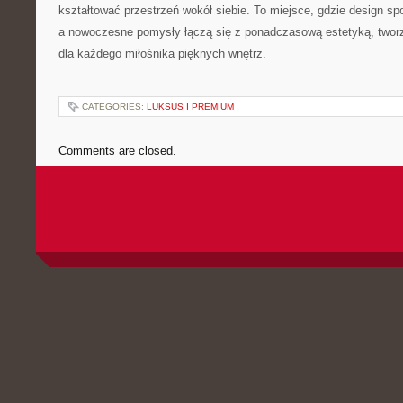
kształtować przestrzeń wokół siebie. To miejsce, gdzie design sp
a nowoczesne pomysły łączą się z ponadczasową estetyką, tworz
dla każdego miłośnika pięknych wnętrz.
CATEGORIES:
LUKSUS I PREMIUM
Comments are closed.