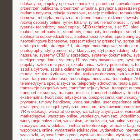
edukacyjne
,
projekty społeczne miejskie
,
przestrzeń coworkingow
przestrzeń publiczna
,
przestrzeń wirtualna
,
przyjazna przestrzeń 
reklama natywna
,
relacje biznesowe
,
relacje medialne
,
remarketin
domowe
,
robotyka medyczna
,
rodzinne finanse
,
rodzinne inwestyc
rozwój osobisty online
,
rynek lokalny
,
rynek nieruchomości.
,
rynek
rysunek techniczny
,
seed capital
,
SEO techniczne
,
sieć 5G
,
siec
routine
,
smart budynki
,
smart city
,
smart city technologie
,
smart e
społeczna odpowiedzialność
,
społeczności lokalne
,
sponsoring w
networkingowe biznesowe
,
sprzęt medyczny przenośny
,
sprzęt te
strategia marki
,
strategia PR
,
strategie marketingowe
,
strategie r
photography
,
styl glamour
,
styl klasyczny
,
styl pracy zdalnej
,
styl
naturalne
,
systemy CRM w sprzedaży
,
systemy dokumentów
,
sys
inteligentnego domu
,
systemy IT
,
systemy nawadniające
,
systemy
projekty
,
szkoła muzyczna
,
szkoła tańca
,
szkoły policealne
,
sztuc
sztuka cyfrowa
,
sztuka kulinarna regionalna
,
sztuka negocjacji
,
sz
murale
,
sztuka użytkowa
,
sztuka użytkowa domowa
,
sztuka w int
taras
,
targi nieruchomości
,
technologia medyczna
,
technologie A
telemedycyna specjalistyczna
,
teleporady zdrowotne
,
terapia par
,
transakcje bezgotówkowe
,
transformacja cyfrowa
,
transport auto
transport luksusowy
,
transport miejski
,
transport publiczny
,
trend 
ekstremalna
,
twórczość artystyczna
,
ubezpieczenia komunikacyj
prywatne
,
umowy handlowe
,
uroda naturalna
,
user experience onli
inwestycyjne
,
usługi turystyczne premium
,
użytkowanie produktó
VR w edukacji
,
warsztat domowy
,
warsztaty artystyczne
,
warsztat
marketingowe
,
warsztaty online
,
webdesign
,
wernisaż
,
wideofilmo
windykacja należności
,
winiarstwo
,
wirtualizacja
,
wirtualna rzeczy
rzeczywistość w edukacji
,
wirtualne konferencje
,
wirtualne targi
,
w
współpraca online
,
wydarzenia edukacyjne
,
wydawnictwo internet
wynalazki
,
wyposażenie ogrodu
,
wystawa malarska
,
wystawy inte
zarządzanie biurem
,
zarządzanie domowym budżetem
,
zarządzan