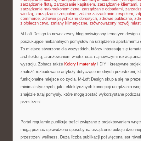
zarządzanie flotą
,
zarządzanie kapitałem
,
zarządzanie klientami
,
zarządzanie makroekonomiczne
,
zarządzanie odpadami
,
zarządz
wiedzą
,
zarządzanie zespołem
,
zdalne zarządzanie zespołem
,
zd
commerce
,
zdrowie psychiczne dorosłych
,
zdrowie publiczne
,
zdr
ziołolecznictwo
,
zmiany klimatyczne
,
zrównoważony rozwój miast
M-Loft Design to nowoczesny blog poświęcony tematyce designu w
poszukujące niebanalnych pomysłów na urządzenie apartamentu 
To miejsce stworzone dla wszystkich, którzy interesują się tema
architekturą, aranżowaniem wnętrz oraz najnowszymi rozwiązania
wystroju. Zobacz także
Kolory i materiały
i DIY i kreatywne projek
znaleźć rozbudowane artykuły dotyczące modnych przestrzeni, k
funkcjonalne miejsce do życia. M-Loft Design skupia się na prez
minimalistycznych, jak i eklektycznych koncepcji urządzania wn
znajdzie tutaj pomysły, które mogą zostać wykorzystane podczas
przestrzeni.
Portal regularnie publikuje treści związane z projektowaniem wnętr
mogą poznać sprawdzone sposoby na urządzenie pokoju dziennego
przestrzeni wellness. Duża liczba publikacji poświęcona jest ró