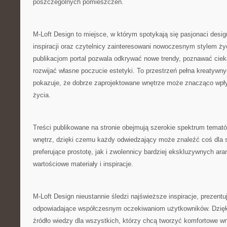
poszczególnych pomieszczeń.
M-Loft Design to miejsce, w którym spotykają się pasjonaci desi
inspiracji oraz czytelnicy zainteresowani nowoczesnym stylem ży
publikacjom portal pozwala odkrywać nowe trendy, poznawać ciek
rozwijać własne poczucie estetyki. To przestrzeń pełna kreatywny
pokazuje, że dobrze zaprojektowane wnętrze może znacząco wpł
życia.
Treści publikowane na stronie obejmują szerokie spektrum temató
wnętrz, dzięki czemu każdy odwiedzający może znaleźć coś dla 
preferujące prostotę, jak i zwolennicy bardziej ekskluzywnych aran
wartościowe materiały i inspiracje.
M-Loft Design nieustannie śledzi najświeższe inspiracje, prezentu
odpowiadające współczesnym oczekiwaniom użytkowników. Dzięki
źródło wiedzy dla wszystkich, którzy chcą tworzyć komfortowe wn