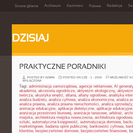
Archiwum
Kazimierz
Redakcja
Se
Strona główna
Połowa
DZISIAJ
PRAKTYCZNE PORADNIKI
POSTED BY ADMIN
POSTED ON CZE - 1 - 2026
MOŻLIWOŚĆ K
WYŁĄCZONA
Tagi:
administracja samorządowa
,
agencje reklamowe
,
AI genera
akademia
,
akcesoria ogrodnicze
,
aktywizm ekologiczny
,
aktywizm
twórcza
,
akustyka wnętrz
,
altana
,
altany ogrodowe
,
analityka inte
analiza budżetu
,
analiza cyfrowa
,
analiza ekonomiczna
,
analiza p
analiza prawna
,
analiza prawna nieruchomości
,
analiza sprzedaży
animacje edukacyjne
,
aplikacje dietetyczne
,
aplikacje edukacyjne
aranżacja przestrzeni biurowej
,
aranżacje tarasowe
,
arbitraż
,
archi
miejska
,
architektura miejska nowoczesna
,
architektura ogrodowa
sztuki
,
automatyczna księgowość
,
automatyzacja domowa
,
back
marketingowe
,
badania opinii publicznej
,
bankowość cyfrowa
,
ban
klientów
,
bezpieczeństwo domowe
,
bezpieczeństwo finansowe
,
be