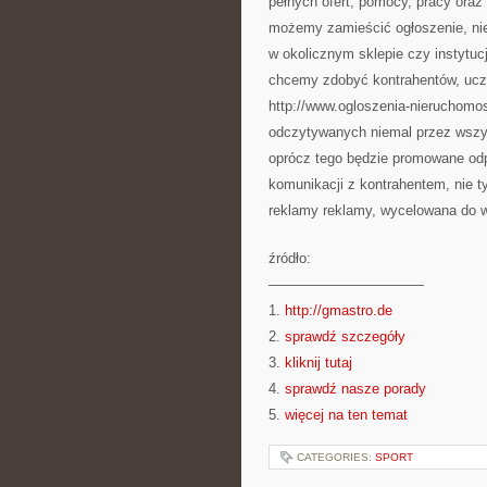
pełnych ofert, pomocy, pracy ora
możemy zamieścić ogłoszenie, nie 
w okolicznym sklepie czy instytuc
chcemy zdobyć kontrahentów, uczn
http://www.ogloszenia-nieruchomosc
odczytywanych niemal przez wszys
oprócz tego będzie promowane od
komunikacji z kontrahentem, nie t
reklamy reklamy, wycelowana do wi
źródło:
———————————
1.
http://gmastro.de
2.
sprawdź szczegóły
3.
kliknij tutaj
4.
sprawdź nasze porady
5.
więcej na ten temat
CATEGORIES:
SPORT