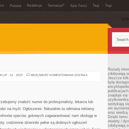
erz
Redakcja
Sensacja?
Tagi
Tagi
Połowa
Spis Treści
SUB
Rozwój inter
zdobywają wi
POSADZKA
LIP - 31 - 2025
MOŻLIWOŚĆ KOMENTOWANIA
ZOSTAŁA
Jeszcze kilk
była dostępn
encyklopedia
publikacjach
znajduje się
użytkownika. 
zebujemy znaleźć numer do profesjonalisty, lekarza lub
spotykają si
oni wymieni
dzi na myśl. Ogłoszenie. Naturalnie ta odmiana reklamy
oraz wiedzą 
telefonów speców, gotowych zagwarantować nam obsługę w
Dzięki temu 
otwarty i dy
ety, codzienne dzienniki pełne są drobnych ogłoszeń
zdobywają se