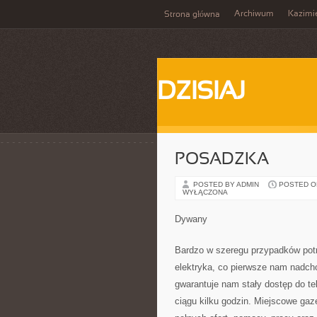
Archiwum
Kazimi
Strona główna
DZISIAJ
POSADZKA
POSTED BY ADMIN
POSTED ON 
WYŁĄCZONA
Dywany
Bardzo w szeregu przypadków potr
elektryka, co pierwsze nam nadcho
gwarantuje nam stały dostęp do 
ciągu kilku godzin. Miejscowe gaz