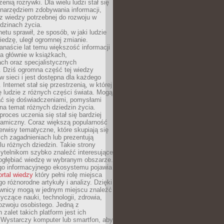
zenią rozrywki. Dla wielu ludzi stał się
narzędziem zdobywania informacji,
raz wiedzy potrzebnej do rozwoju w
dzinach życia.
netu sprawił, że sposób, w jaki ludzie
edzę, uległ ogromnej zmianie.
anaście lat temu większość informacji
a głównie w książkach,
ch oraz specjalistycznych
. Dziś ogromna część tej wiedzy
 w sieci i jest dostępna dla każdego
Internet stał się przestrzenią, w której
ę ludzie z różnych części świata. Mogą
ać się doświadczeniami, pomysłami
na temat różnych dziedzin życia.
proces uczenia się stał się bardziej
namiczny. Coraz większą popularność
rwisy tematyczne, które skupiają się
ch zagadnieniach lub prezentują
lu różnych dziedzin. Takie strony
ytelnikom szybko znaleźć interesujące
 pogłębiać wiedzę w wybranym obszarze.
go informacyjnego ekosystemu pojawia
ortal wiedzy
który pełni rolę miejsca
 różnorodne artykuły i analizy. Dzięki
wnicy mogą w jednym miejscu znaleźć
tyczące nauki, technologii, zdrowia,
 rozwoju osobistego. Jedną z
 zalet takich platform jest ich
 Wystarczy komputer lub smartfon, aby