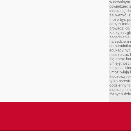
w dowolnym 
dowiedzieć 
inspirację d
zauważyć, że
może być po
danym temat
prowadzi do
zaczyna zgł
zagadnienia. 
narzędziem 
do poradnikó
edukacyjnyc
i poszerzać 
się coraz ba
umiejętności
miejsca, któ
umożliwiają 
kluczową rolę
tylko przestr
codziennym 
inspiracji o
różnych dzie