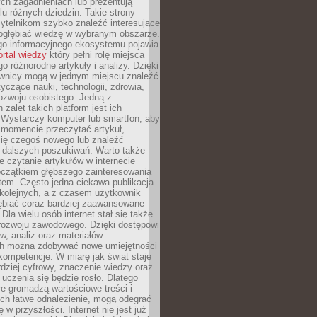
ch zagadnieniach lub prezentują
lu różnych dziedzin. Takie strony
ytelnikom szybko znaleźć interesujące
 pogłębiać wiedzę w wybranym obszarze.
go informacyjnego ekosystemu pojawia
ortal wiedzy
który pełni rolę miejsca
 różnorodne artykuły i analizy. Dzięki
wnicy mogą w jednym miejscu znaleźć
tyczące nauki, technologii, zdrowia,
 rozwoju osobistego. Jedną z
 zalet takich platform jest ich
 Wystarczy komputer lub smartfon, aby
momencie przeczytać artykuł,
się czegoś nowego lub znaleźć
o dalszych poszukiwań. Warto także
 czytanie artykułów w internecie
czątkiem głębszego zainteresowania
em. Często jedna ciekawa publikacja
 kolejnych, a z czasem użytkownik
ębiać coraz bardziej zaawansowane
Dla wielu osób internet stał się także
rozwoju zawodowego. Dzięki dostępowi
w, analiz oraz materiałów
h można zdobywać nowe umiejętności
kompetencje. W miarę jak świat staje
rdziej cyfrowy, znaczenie wiedzy oraz
 uczenia się będzie rosło. Dlatego
re gromadzą wartościowe treści i
ich łatwe odnalezienie, mogą odegrać
 w przyszłości. Internet nie jest już