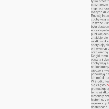
tylko przestr
codziennym 
inspiracji o
różnych dzie
Rozwój inter
zdobywają wi
Jeszcze kilk
była dostępn
encyklopedia
publikacjach
znajduje się
użytkownika. 
spotykają si
oni wymieni
oraz wiedzą 
Dzięki temu 
otwarty i dy
zdobywają se
na konkretny
wiedzę z wie
pozwalają cz
ich treści i
W środku te
się często
p
gromadzącego
temu użytko
materiały do
historii czy
największych
dostępność.