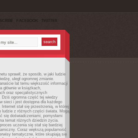
SCRIBE
FACEBOOK
TWITTER
netu sprawił, że sposób, w jaki ludzie
edzę, uległ ogromnej zmianie.
anaście lat temu większość informacji
a głównie w książkach,
ch oraz specjalistycznych
. Dziś ogromna część tej wiedzy
 w sieci i jest dostępna dla każdego
Internet stał się przestrzenią, w której
ę ludzie z różnych części świata. Mogą
ać się doświadczeniami, pomysłami
na temat różnych dziedzin życia.
proces uczenia się stał się bardziej
namiczny. Coraz większą popularność
rwisy tematyczne, które skupiają się