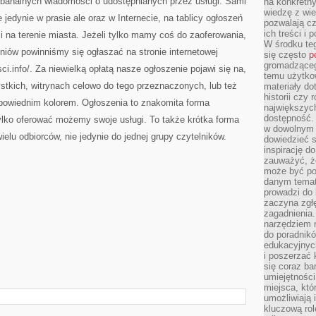
z banalnych wiadomości o udostępnianych przez usługi. Sami
na konkretny
wiedzę z wie
jedynie w prasie ale oraz w Internecie, na tablicy ogłoszeń
pozwalają cz
ich treści i
ji na terenie miasta. Jeżeli tylko mamy coś do zaoferowania,
W środku te
iów powinniśmy się ogłaszać na stronie internetowej
się często
p
gromadzącego
i.info/. Za niewielką opłatą nasze ogłoszenie pojawi się na,
temu użytko
tkich, witrynach celowo do tego przeznaczonych, lub też
materiały do
historii czy
powiednim kolorem. Ogłoszenia to znakomita forma
największych
dostępność.
ylko oferować możemy swoje usługi. To także krótka forma
w dowolnym 
elu odbiorców, nie jedynie do jednej grupy czytelników.
dowiedzieć 
inspirację d
zauważyć, że
może być po
danym temat
prowadzi do
zaczyna zgł
zagadnienia. 
narzędziem 
do poradnikó
edukacyjnyc
i poszerzać 
się coraz ba
umiejętności
miejsca, któ
umożliwiają 
kluczową rolę