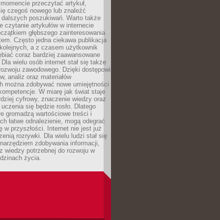
momencie przeczytać artykuł,
się czegoś nowego lub znaleźć
o dalszych poszukiwań. Warto także
 czytanie artykułów w internecie
czątkiem głębszego zainteresowania
em. Często jedna ciekawa publikacja
 kolejnych, a z czasem użytkownik
ębiać coraz bardziej zaawansowane
Dla wielu osób internet stał się także
rozwoju zawodowego. Dzięki dostępowi
w, analiz oraz materiałów
h można zdobywać nowe umiejętności
kompetencje. W miarę jak świat staje
rdziej cyfrowy, znaczenie wiedzy oraz
 uczenia się będzie rosło. Dlatego
re gromadzą wartościowe treści i
ich łatwe odnalezienie, mogą odegrać
 w przyszłości. Internet nie jest już
zenią rozrywki. Dla wielu ludzi stał się
narzędziem zdobywania informacji,
raz wiedzy potrzebnej do rozwoju w
dzinach życia.