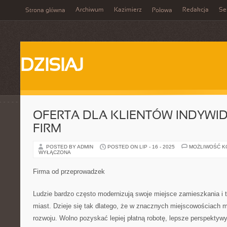
Archiwum
Kazimierz
Redakcja
Se
Strona główna
Połowa
DZISIAJ
OFERTA DLA KLIENTÓW INDYWI
FIRM
POSTED BY ADMIN
POSTED ON LIP - 16 - 2025
MOŻLIWOŚĆ 
WYŁĄCZONA
Firma od przeprowadzek
Ludzie bardzo często modernizują swoje miejsce zamieszkania i tr
miast. Dzieje się tak dlatego, że w znacznych miejscowościach 
rozwoju. Wolno pozyskać lepiej płatną robotę, lepsze perspektyw