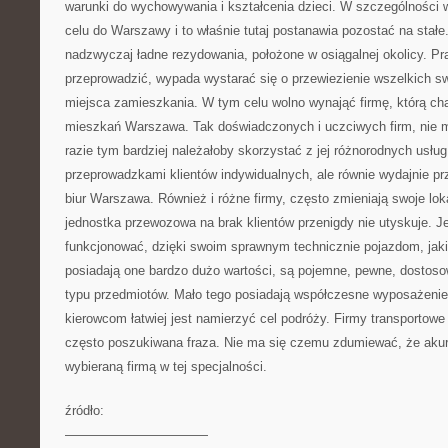
warunki do wychowywania i kształcenia dzieci. W szczególności w
celu do Warszawy i to właśnie tutaj postanawia pozostać na stał
nadzwyczaj ładne rezydowania, położone w osiągalnej okolicy. Pr
przeprowadzić, wypada wystarać się o przewiezienie wszelkich s
miejsca zamieszkania. W tym celu wolno wynająć firmę, którą ch
mieszkań Warszawa. Tak doświadczonych i uczciwych firm, nie m
razie tym bardziej należałoby skorzystać z jej różnorodnych usług
przeprowadzkami klientów indywidualnych, ale równie wydajnie p
biur Warszawa. Również i różne firmy, często zmieniają swoje lok
jednostka przewozowa na brak klientów przenigdy nie utyskuje. 
funkcjonować, dzięki swoim sprawnym technicznie pojazdom, jaki
posiadają one bardzo dużo wartości, są pojemne, pewne, dostos
typu przedmiotów. Mało tego posiadają współczesne wyposażenie s
kierowcom łatwiej jest namierzyć cel podróży. Firmy transportow
często poszukiwana fraza. Nie ma się czemu zdumiewać, że akura
wybieraną firmą w tej specjalności.
źródło:
———————————