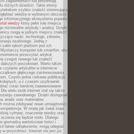
ch zagadnieniach lub prezentują
lu różnych dziedzin. Takie strony
ytelnikom szybko znaleźć interesujące
 pogłębiać wiedzę w wybranym obszarze.
go informacyjnego ekosystemu pojawia
ortal wiedzy
który pełni rolę miejsca
 różnorodne artykuły i analizy. Dzięki
wnicy mogą w jednym miejscu znaleźć
tyczące nauki, technologii, zdrowia,
 rozwoju osobistego. Jedną z
 zalet takich platform jest ich
 Wystarczy komputer lub smartfon, aby
momencie przeczytać artykuł,
się czegoś nowego lub znaleźć
o dalszych poszukiwań. Warto także
 czytanie artykułów w internecie
czątkiem głębszego zainteresowania
em. Często jedna ciekawa publikacja
 kolejnych, a z czasem użytkownik
ębiać coraz bardziej zaawansowane
Dla wielu osób internet stał się także
rozwoju zawodowego. Dzięki dostępowi
w, analiz oraz materiałów
h można zdobywać nowe umiejętności
kompetencje. W miarę jak świat staje
rdziej cyfrowy, znaczenie wiedzy oraz
 uczenia się będzie rosło. Dlatego
re gromadzą wartościowe treści i
ich łatwe odnalezienie, mogą odegrać
 w przyszłości. Internet nie jest już