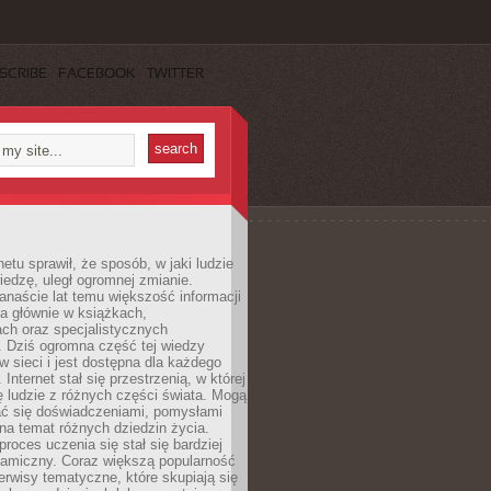
SCRIBE
FACEBOOK
TWITTER
netu sprawił, że sposób, w jaki ludzie
edzę, uległ ogromnej zmianie.
anaście lat temu większość informacji
a głównie w książkach,
ch oraz specjalistycznych
. Dziś ogromna część tej wiedzy
 w sieci i jest dostępna dla każdego
Internet stał się przestrzenią, w której
ę ludzie z różnych części świata. Mogą
ać się doświadczeniami, pomysłami
na temat różnych dziedzin życia.
proces uczenia się stał się bardziej
namiczny. Coraz większą popularność
rwisy tematyczne, które skupiają się