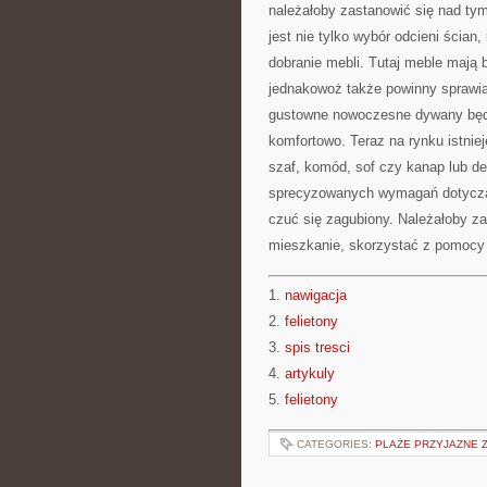
należałoby zastanowić się nad ty
jest nie tylko wybór odcieni ścian
dobranie mebli. Tutaj meble mają 
jednakowoż także powinny sprawia
gustowne nowoczesne dywany będą
komfortowo. Teraz na rynku istniej
szaf, komód, sof czy kanap lub des
sprecyzowanych wymagań dotycząc
czuć się zagubiony. Należałoby za
mieszkanie, skorzystać z pomocy 
1.
nawigacja
2.
felietony
3.
spis tresci
4.
artykuly
5.
felietony
CATEGORIES:
PLAŻE PRZYJAZNE 