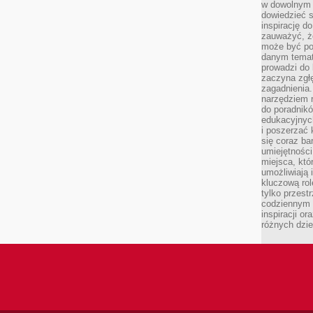
w dowolnym 
dowiedzieć 
inspirację d
zauważyć, że
może być po
danym temat
prowadzi do
zaczyna zgł
zagadnienia. 
narzędziem 
do poradnikó
edukacyjnyc
i poszerzać 
się coraz ba
umiejętności
miejsca, któ
umożliwiają 
kluczową rolę
tylko przestr
codziennym 
inspiracji o
różnych dzie