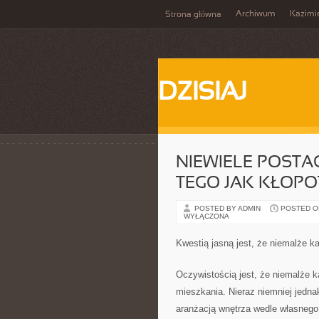
Archiwum
Kazimi
Strona główna
DZISIAJ
NIEWIELE POSTAC
TEGO JAK KŁOPO
POSTED BY ADMIN
POSTED ON
WYŁĄCZONA
Kwestią jasną jest, że niemalże k
Oczywistością jest, że niemalże 
mieszkania. Nieraz niemniej jedna
aranżacją wnętrza wedle własneg