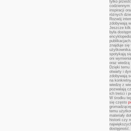
tylko przestr
codziennym 
inspiracji o
różnych dzie
Rozwój inter
zdobywają wi
Jeszcze kilk
była dostępn
encyklopedia
publikacjach
znajduje się
użytkownika. 
spotykają si
oni wymieni
oraz wiedzą 
Dzięki temu 
otwarty i dy
zdobywają se
na konkretny
wiedzę z wie
pozwalają cz
ich treści i
W środku te
się często
p
gromadzącego
temu użytko
materiały do
historii czy
największych
dostępność.