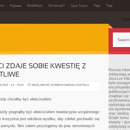
erz
Redakcja
Sensacja?
Tagi
Tagi
Połowa
Spis Treści
SUB
I ZDAJE SOBIE KWESTIĘ Z
Rozwój inter
TLIWE
zdobywają wi
Jeszcze kilk
była dostępn
NIEWIELE
 PAŹ - 13 - 2025
MOŻLIWOŚĆ KOMENTOWANIA
ZOSTAŁA
encyklopedia
POSTACI
ZDAJE
publikacjach
SOBIE
znajduje się
KWESTIĘ
ażdy chciałby być właścicielem
użytkownika. 
Z
TEGO
spotykają si
JAK
oni wymieni
KŁOPOTLIWE
każdy pragnąłby być właścicielem rewelacyjnie urządzonego
oraz wiedzą 
Dzięki temu 
k korzystna jest odrobina wysiłku, aby zdołać pochwalić się
otwarty i dy
o pomysłu. Nim zatem przystąpimy do prac remontowych
zdobywają se