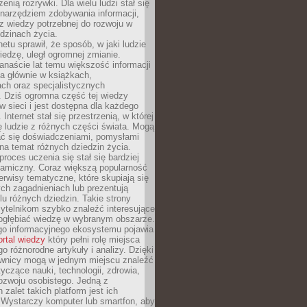
zenią rozrywki. Dla wielu ludzi stał się
narzędziem zdobywania informacji,
raz wiedzy potrzebnej do rozwoju w
dzinach życia.
netu sprawił, że sposób, w jaki ludzie
edzę, uległ ogromnej zmianie.
anaście lat temu większość informacji
a głównie w książkach,
ch oraz specjalistycznych
. Dziś ogromna część tej wiedzy
 w sieci i jest dostępna dla każdego
Internet stał się przestrzenią, w której
ę ludzie z różnych części świata. Mogą
ać się doświadczeniami, pomysłami
na temat różnych dziedzin życia.
proces uczenia się stał się bardziej
namiczny. Coraz większą popularność
rwisy tematyczne, które skupiają się
ch zagadnieniach lub prezentują
lu różnych dziedzin. Takie strony
ytelnikom szybko znaleźć interesujące
 pogłębiać wiedzę w wybranym obszarze.
go informacyjnego ekosystemu pojawia
ortal wiedzy
który pełni rolę miejsca
 różnorodne artykuły i analizy. Dzięki
wnicy mogą w jednym miejscu znaleźć
tyczące nauki, technologii, zdrowia,
 rozwoju osobistego. Jedną z
 zalet takich platform jest ich
 Wystarczy komputer lub smartfon, aby