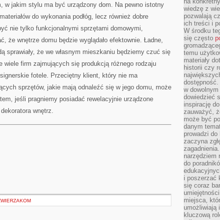
na konkretny
m, w jakim stylu ma być urządzony dom. Na pewno istotny
wiedzę z wie
pozwalają cz
, materiałów do wykonania podłóg, lecz również dobre
ich treści i
być nie tylko funkcjonalnymi sprzętami domowymi,
W środku te
się często
p
ć, że wnętrze domu będzie wyglądało efektownie. Ładne,
gromadzącego
 sprawiały, że we własnym mieszkaniu będziemy czuć się
temu użytko
materiały do
e wiele firm zajmujących się produkcją różnego rodzaju
historii czy
największych
ignerskie fotele. Przeciętny klient, który nie ma
dostępność.
ych sprzętów, jakie mają odnaleźć się w jego domu, może
w dowolnym 
dowiedzieć 
tem, jeśli pragniemy posiadać rewelacyjnie urządzone
inspirację d
dekoratora wnętrz.
zauważyć, że
może być po
danym temat
prowadzi do
zaczyna zgł
zagadnienia. 
narzędziem 
do poradnikó
edukacyjnyc
i poszerzać 
się coraz ba
umiejętności
miejsca, któ
ZWIERZAKOM
umożliwiają 
kluczową rolę