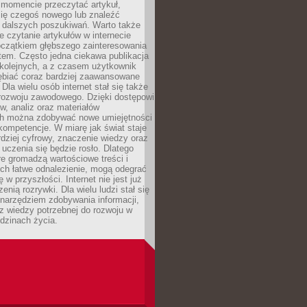
momencie przeczytać artykuł,
się czegoś nowego lub znaleźć
o dalszych poszukiwań. Warto także
 czytanie artykułów w internecie
czątkiem głębszego zainteresowania
em. Często jedna ciekawa publikacja
 kolejnych, a z czasem użytkownik
ębiać coraz bardziej zaawansowane
Dla wielu osób internet stał się także
rozwoju zawodowego. Dzięki dostępowi
w, analiz oraz materiałów
h można zdobywać nowe umiejętności
kompetencje. W miarę jak świat staje
rdziej cyfrowy, znaczenie wiedzy oraz
 uczenia się będzie rosło. Dlatego
re gromadzą wartościowe treści i
ich łatwe odnalezienie, mogą odegrać
 w przyszłości. Internet nie jest już
zenią rozrywki. Dla wielu ludzi stał się
narzędziem zdobywania informacji,
raz wiedzy potrzebnej do rozwoju w
dzinach życia.