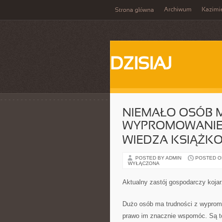
Archiwum
Kazimi
Strona główna
DZISIAJ
NIEMAŁO OSÓB 
WYPROMOWANIE
WIEDZA KSIĄŻK
POSTED BY ADMIN
POSTED ON 
WYŁĄCZONA
Aktualny zastój gospodarczy koja
Dużo osób ma trudności z wyprom
prawo im znacznie wspomóc. Są to