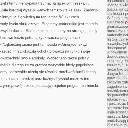
na konkretny
 dzięki temu nie wypada trzymać książek w mieszkaniu.
wiedzę z wie
pozwalają cz
o wiele bardziej wyszukiwanych tematów z książek. Zarówno
ich treści i
zo intrygują się wiedzą na ten temat. W lekturach
W środku te
się często
p
metody bycia skutecznym. Programy partnerskie jest metoda
gromadzącego
iezwykle dawna. Serdecznie zapraszamy na stronę sposoby
temu użytko
materiały do
hwilowo ludzie potrafią zyskiwać na programach
historii czy
największych
w. Najbardziej znana jest ta metoda w Ameryce, skąd
dostępność.
kszość firm z okazałą ochotą prowadzi na rynku swoje
w dowolnym 
dowiedzieć 
owszechnić swoje artykuły. Wobec tego także polscy
inspirację d
właśnie dlatego że za granicą wszystkie błędy popełnione
zauważyć, że
może być po
my partnerskie różnią się również możliwościami i formą
danym temat
prowadzi do
tko znacznie prędzej oraz każdy obywatel może w ten
zaczyna zgł
czynając swój biznes posiadają niejeden program partnerski.
zagadnienia. 
narzędziem 
do poradnikó
edukacyjnyc
i poszerzać 
się coraz ba
umiejętności
miejsca, któ
umożliwiają 
kluczową rolę