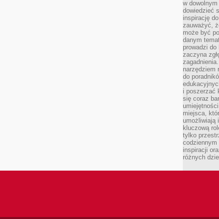
w dowolnym 
dowiedzieć 
inspirację d
zauważyć, że
może być po
danym temat
prowadzi do
zaczyna zgł
zagadnienia. 
narzędziem 
do poradnikó
edukacyjnyc
i poszerzać 
się coraz ba
umiejętności
miejsca, któ
umożliwiają 
kluczową rolę
tylko przestr
codziennym 
inspiracji o
różnych dzie