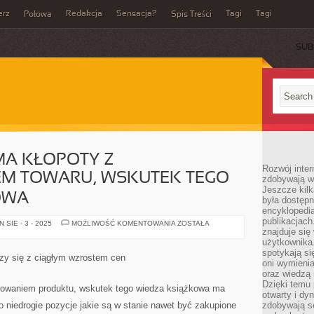
erz
Redakcja
Sensacja?
Tagi
Tagi
Połowa
Spis Treści
SUB
MA KŁOPOTY Z
Rozwój inter
M TOWARU, WSKUTEK TEGO
zdobywają wi
Jeszcze kilk
OWA
była dostępn
encyklopedia
publikacjach
NIEMAŁO
SIE - 3 - 2025
MOŻLIWOŚĆ KOMENTOWANIA
ZOSTAŁA
OSÓB
znajduje się
MA
użytkownika. 
KŁOPOTY
spotykają si
Z
rzy się z ciągłym wzrostem cen
WYPROMOWANIEM
oni wymieni
TOWARU,
oraz wiedzą 
WSKUTEK
Dzięki temu 
TEGO
owaniem produktu, wskutek tego wiedza książkowa ma
WIEDZA
otwarty i dy
KSIĄŻKOWA
 niedrogie pozycje jakie są w stanie nawet być zakupione
zdobywają se