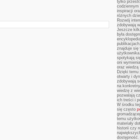
tylko przestr
codziennym 
inspiracji o
różnych dzie
Rozwój inter
zdobywają wi
Jeszcze kilk
była dostępn
encyklopedia
publikacjach
znajduje się
użytkownika. 
spotykają si
oni wymieni
oraz wiedzą 
Dzięki temu 
otwarty i dy
zdobywają se
na konkretny
wiedzę z wie
pozwalają cz
ich treści i
W środku te
się często
p
gromadzącego
temu użytko
materiały do
historii czy
największych
dostępność.