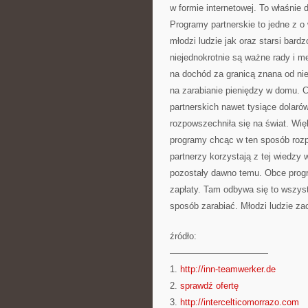
w formie internetowej. To właśnie
Programy partnerskie to jedne z 
młodzi ludzie jak oraz starsi bard
niejednokrotnie są ważne rady i 
na dochód za granicą znana od n
na zarabianie pieniędzy w domu. C
partnerskich nawet tysiące dolaró
rozpowszechniła się na świat. Wię
programy chcąc w ten sposób rozp
partnerzy korzystają z tej wiedzy 
pozostały dawno temu. Obce progra
zapłaty. Tam odbywa się to wszys
sposób zarabiać. Młodzi ludzie za
źródło:
———————————
1.
http://inn-teamwerker.de
2.
sprawdź ofertę
3.
http://intercelticomorrazo.com