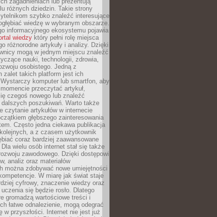
ch zagadnieniach lub prezentują
lu różnych dziedzin. Takie strony
ytelnikom szybko znaleźć interesujące
 pogłębiać wiedzę w wybranym obszarze.
go informacyjnego ekosystemu pojawia
ortal wiedzy
który pełni rolę miejsca
 różnorodne artykuły i analizy. Dzięki
wnicy mogą w jednym miejscu znaleźć
tyczące nauki, technologii, zdrowia,
 rozwoju osobistego. Jedną z
 zalet takich platform jest ich
 Wystarczy komputer lub smartfon, aby
momencie przeczytać artykuł,
się czegoś nowego lub znaleźć
o dalszych poszukiwań. Warto także
 czytanie artykułów w internecie
czątkiem głębszego zainteresowania
em. Często jedna ciekawa publikacja
 kolejnych, a z czasem użytkownik
ębiać coraz bardziej zaawansowane
Dla wielu osób internet stał się także
rozwoju zawodowego. Dzięki dostępowi
w, analiz oraz materiałów
h można zdobywać nowe umiejętności
kompetencje. W miarę jak świat staje
rdziej cyfrowy, znaczenie wiedzy oraz
 uczenia się będzie rosło. Dlatego
re gromadzą wartościowe treści i
ich łatwe odnalezienie, mogą odegrać
 w przyszłości. Internet nie jest już