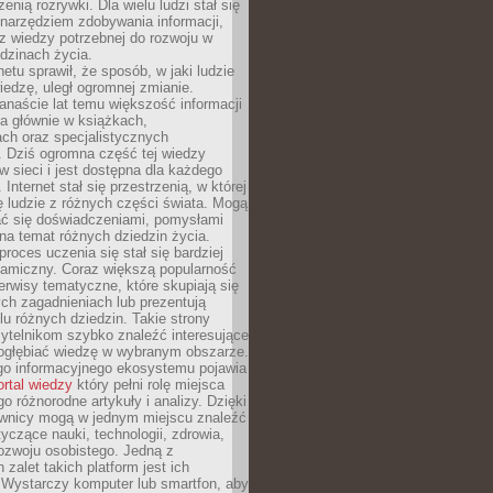
zenią rozrywki. Dla wielu ludzi stał się
narzędziem zdobywania informacji,
raz wiedzy potrzebnej do rozwoju w
dzinach życia.
netu sprawił, że sposób, w jaki ludzie
edzę, uległ ogromnej zmianie.
anaście lat temu większość informacji
a głównie w książkach,
ch oraz specjalistycznych
. Dziś ogromna część tej wiedzy
 w sieci i jest dostępna dla każdego
Internet stał się przestrzenią, w której
ę ludzie z różnych części świata. Mogą
ać się doświadczeniami, pomysłami
na temat różnych dziedzin życia.
proces uczenia się stał się bardziej
namiczny. Coraz większą popularność
rwisy tematyczne, które skupiają się
ch zagadnieniach lub prezentują
lu różnych dziedzin. Takie strony
ytelnikom szybko znaleźć interesujące
 pogłębiać wiedzę w wybranym obszarze.
go informacyjnego ekosystemu pojawia
ortal wiedzy
który pełni rolę miejsca
 różnorodne artykuły i analizy. Dzięki
wnicy mogą w jednym miejscu znaleźć
tyczące nauki, technologii, zdrowia,
 rozwoju osobistego. Jedną z
 zalet takich platform jest ich
 Wystarczy komputer lub smartfon, aby