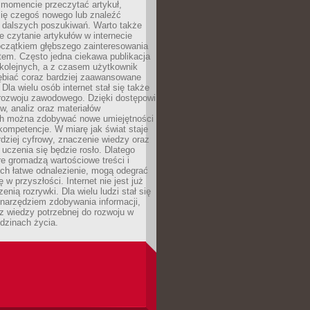
momencie przeczytać artykuł,
się czegoś nowego lub znaleźć
o dalszych poszukiwań. Warto także
 czytanie artykułów w internecie
czątkiem głębszego zainteresowania
em. Często jedna ciekawa publikacja
 kolejnych, a z czasem użytkownik
ębiać coraz bardziej zaawansowane
Dla wielu osób internet stał się także
rozwoju zawodowego. Dzięki dostępowi
w, analiz oraz materiałów
h można zdobywać nowe umiejętności
kompetencje. W miarę jak świat staje
rdziej cyfrowy, znaczenie wiedzy oraz
 uczenia się będzie rosło. Dlatego
re gromadzą wartościowe treści i
ich łatwe odnalezienie, mogą odegrać
 w przyszłości. Internet nie jest już
zenią rozrywki. Dla wielu ludzi stał się
narzędziem zdobywania informacji,
raz wiedzy potrzebnej do rozwoju w
dzinach życia.