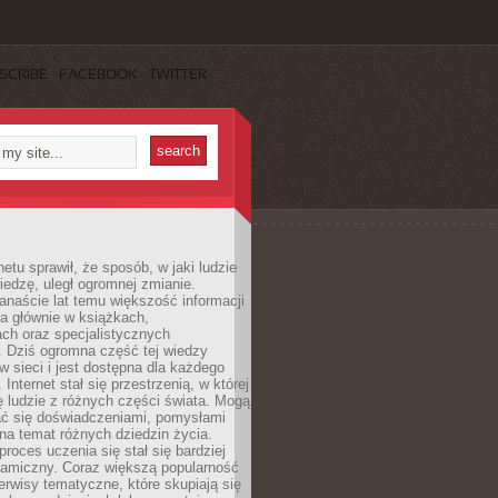
SCRIBE
FACEBOOK
TWITTER
netu sprawił, że sposób, w jaki ludzie
edzę, uległ ogromnej zmianie.
anaście lat temu większość informacji
a głównie w książkach,
ch oraz specjalistycznych
. Dziś ogromna część tej wiedzy
 w sieci i jest dostępna dla każdego
Internet stał się przestrzenią, w której
ę ludzie z różnych części świata. Mogą
ać się doświadczeniami, pomysłami
na temat różnych dziedzin życia.
proces uczenia się stał się bardziej
namiczny. Coraz większą popularność
rwisy tematyczne, które skupiają się