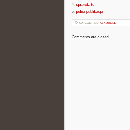
4.
sprawdź to
5.
pełna publikacja
CATEGORIES:
ALKOHOLE
Comments are closed.