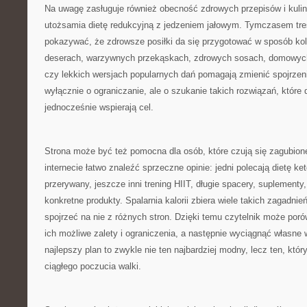
Na uwagę zasługuje również obecność zdrowych przepisów i kulina
utożsamia dietę redukcyjną z jedzeniem jałowym. Tymczasem tre
pokazywać, że zdrowsze posiłki da się przygotować w sposób kolo
deserach, warzywnych przekąskach, zdrowych sosach, domowyc
czy lekkich wersjach popularnych dań pomagają zmienić spojrzeni
wyłącznie o ograniczanie, ale o szukanie takich rozwiązań, które 
jednocześnie wspierają cel.
Strona może być też pomocna dla osób, które czują się zagubion
internecie łatwo znaleźć sprzeczne opinie: jedni polecają dietę ke
przerywany, jeszcze inni trening HIIT, długie spacery, suplementy
konkretne produkty. Spalarnia kalorii zbiera wiele takich zagadni
spojrzeć na nie z różnych stron. Dzięki temu czytelnik może por
ich możliwe zalety i ograniczenia, a następnie wyciągnąć własne 
najlepszy plan to zwykle nie ten najbardziej modny, lecz ten, któ
ciągłego poczucia walki.