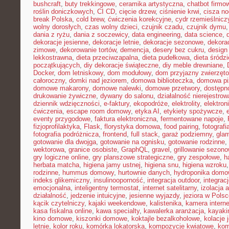
bushcraft
,
buty trekkingowe
,
ceramika artystyczna
,
chatbot firmo
roślin doniczkowych
,
CI CD
,
cięcie drzew
,
ciśnienie krwi
,
cisza n
break Polska
,
cold brew
,
ćwiczenia korekcyjne
,
cydr rzemieślnicz
wolny dorosłych
,
czas wolny dzieci
,
czujnik czadu
,
czujnik dymu
dania z ryżu
,
dania z soczewicy
,
data engineering
,
data science
,
dekoracje jesienne
,
dekoracje letnie
,
dekoracje sezonowe
,
dekora
zimowe
,
dekorowanie tortów
,
demencja
,
desery bez cukru
,
design
lekkostrawna
,
dieta przeciwzapalna
,
dieta pudełkowa
,
dieta śródz
początkujących
,
diy dekoracje świąteczne
,
diy meble drewniane
,
Docker
,
dom letniskowy
,
dom modułowy
,
dom przyjazny zwierzęt
całoroczny
,
domki nad jeziorem
,
domowa biblioteczka
,
domowa pi
domowe makarony
,
domowe nalewki
,
domowe przetwory
,
dostępn
drukowanie żywiczne
,
dywany do salonu
,
działalność nierejestro
dziennik wdzięczności
,
e-faktury
,
ekopodróże
,
elektrolity
,
elektron
ćwiczenia
,
escape room domowy
,
etyka AI
,
etykiety spożywcze
,
eventy przygodowe
,
faktura elektroniczna
,
fermentowane napoje
,
fizjoprofilaktyka
,
Flask
,
florystyka domowa
,
food pairing
,
fotografi
fotografia podróżnicza
,
frontend
,
full stack
,
garaż podziemny
,
gla
gotowanie dla dwojga
,
gotowanie na ognisku
,
gotowanie rodzinne
,
wektorowa
,
granice osobiste
,
GraphQL
,
gravel
,
grillowanie sezon
gry logiczne online
,
gry planszowe strategiczne
,
gry zespołowe
,
h
herbata matcha
,
higiena jamy ustnej
,
higiena snu
,
higiena wzroku
rodzinne
,
hummus domowy
,
hurtownie danych
,
hydroponika dom
indeks glikemiczny
,
insulinooporność
,
integracja outdoor
,
integrac
emocjonalna
,
inteligentny termostat
,
internet satelitarny
,
izolacja 
działalność
,
jedzenie intuicyjne
,
jesienne wyjazdy
,
jeziora w Pols
kącik czytelniczy
,
kajaki weekendowe
,
kalistenika
,
kamera intern
kasa fiskalna online
,
kawa specialty
,
kawalerka aranżacja
,
kayaki
kino domowe
,
kiszonki domowe
,
koktajle bezalkoholowe
,
kolacje
letnie
,
kolor roku
,
komórka lokatorska
,
kompozycje kwiatowe
,
kom