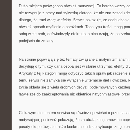
Dużo miejsca poświęcono również motywacji. To bardzo ważny ob
nie rezygnuje z pracy nad sylwetką dlatego, że nie zna zasad zd
dlatego, że traci wiarę w efekty. Serwis pokazuje, że odchudzanie t
również sposób myślenia o porażkach. Tego typu treści mogą po
sobą wiele prób, doświadczyły efektu jo-jo albo czują, że potrzeb
podejścia do zmiany.
Na stronie pojawiają się też tematy związane z małymi zmianami.
decydują o tym, czy dana osoba jest w stanie utrzymać efekty dłuż
Artykuły z tej kategorii mogą dotyczyć takich spraw jak radzenie 
temu serwis nie zamyka się wyłącznie w temacie diet i ćwiczeń, l
życia składa się z wielu drobnych decyzji podejmowanych każdego
łatwiejsze do zaakceptowania niż obietnice natychmiastowej prze
Ciekawym elementem serwisu są również opowieści o przemianach
motywująco, ponieważ pokazują, że za utratą kilogramów lub popr
porady ekspertów, ale także konkretne ludzkie sytuacje: zmęczeni