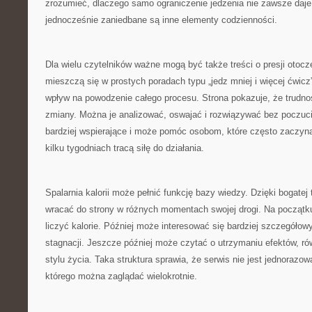
zrozumieć, dlaczego samo ograniczenie jedzenia nie zawsze daje 
jednocześnie zaniedbane są inne elementy codzienności.
Dla wielu czytelników ważne mogą być także treści o presji otocz
mieszczą się w prostych poradach typu „jedz mniej i więcej ćwic
wpływ na powodzenie całego procesu. Strona pokazuje, że trudno
zmiany. Można je analizować, oswajać i rozwiązywać bez poczucia
bardziej wspierające i może pomóc osobom, które często zaczyn
kilku tygodniach tracą siłę do działania.
Spalarnia kalorii może pełnić funkcję bazy wiedzy. Dzięki bogat
wracać do strony w różnych momentach swojej drogi. Na początk
liczyć kalorie. Później może interesować się bardziej szczegółow
stagnacji. Jeszcze później może czytać o utrzymaniu efektów, r
stylu życia. Taka struktura sprawia, że serwis nie jest jednorazow
którego można zaglądać wielokrotnie.