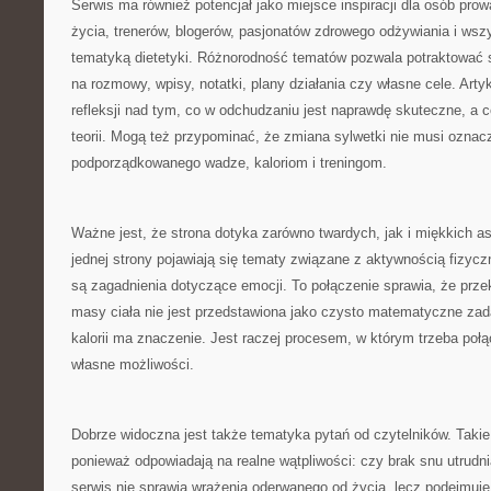
Serwis ma również potencjał jako miejsce inspiracji dla osób pr
życia, trenerów, blogerów, pasjonatów zdrowego odżywiania i wszys
tematyką dietetyki. Różnorodność tematów pozwala potraktować 
na rozmowy, wpisy, notatki, plany działania czy własne cele. Ar
refleksji nad tym, co w odchudzaniu jest naprawdę skuteczne, a c
teorii. Mogą też przypominać, że zmiana sylwetki nie musi oznac
podporządkowanego wadze, kaloriom i treningom.
Ważne jest, że strona dotyka zarówno twardych, jak i miękkich 
jednej strony pojawiają się tematy związane z aktywnością fizycz
są zagadnienia dotyczące emocji. To połączenie sprawia, że przek
masy ciała nie jest przedstawiona jako czysto matematyczne za
kalorii ma znaczenie. Jest raczej procesem, w którym trzeba połą
własne możliwości.
Dobrze widoczna jest także tematyka pytań od czytelników. Takie
ponieważ odpowiadają na realne wątpliwości: czy brak snu utrudn
serwis nie sprawia wrażenia oderwanego od życia, lecz podejmuje