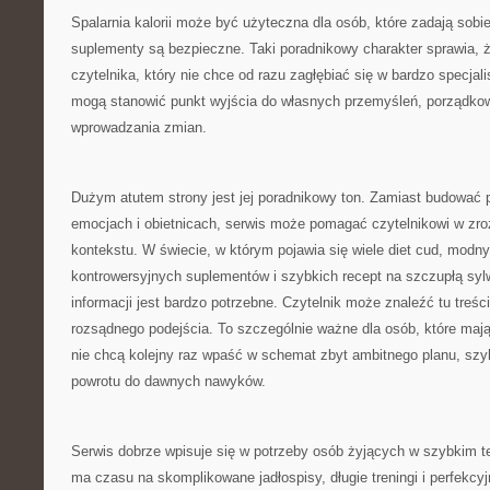
Spalarnia kalorii może być użyteczna dla osób, które zadają sobi
suplementy są bezpieczne. Taki poradnikowy charakter sprawia, ż
czytelnika, który nie chce od razu zagłębiać się w bardzo specjali
mogą stanowić punkt wyjścia do własnych przemyśleń, porządkow
wprowadzania zmian.
Dużym atutem strony jest jej poradnikowy ton. Zamiast budować 
emocjach i obietnicach, serwis może pomagać czytelnikowi w zr
kontekstu. W świecie, w którym pojawia się wiele diet cud, modny
kontrowersyjnych suplementów i szybkich recept na szczupłą syl
informacji jest bardzo potrzebne. Czytelnik może znaleźć tu treści
rozsądnego podejścia. To szczególnie ważne dla osób, które mają
nie chcą kolejny raz wpaść w schemat zbyt ambitnego planu, szy
powrotu do dawnych nawyków.
Serwis dobrze wpisuje się w potrzeby osób żyjących w szybkim te
ma czasu na skomplikowane jadłospisy, długie treningi i perfekcy