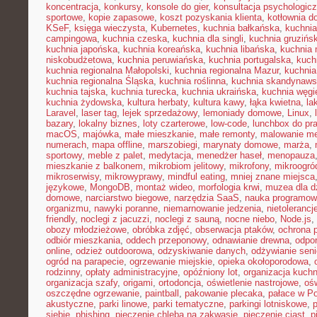
koncentracja
,
konkursy
,
konsole do gier
,
konsultacja psychologic
sportowe
,
kopie zapasowe
,
koszt pozyskania klienta
,
kotłownia 
KSeF
,
księga wieczysta
,
Kubernetes
,
kuchnia bałkańska
,
kuchnia
campingowa
,
kuchnia czeska
,
kuchnia dla singli
,
kuchnia gruzińs
kuchnia japońska
,
kuchnia koreańska
,
kuchnia libańska
,
kuchnia
niskobudżetowa
,
kuchnia peruwiańska
,
kuchnia portugalska
,
kuch
kuchnia regionalna Małopolski
,
kuchnia regionalna Mazur
,
kuchnia
kuchnia regionalna Śląska
,
kuchnia roślinna
,
kuchnia skandynaw
kuchnia tajska
,
kuchnia turecka
,
kuchnia ukraińska
,
kuchnia węgi
kuchnia żydowska
,
kultura herbaty
,
kultura kawy
,
łąka kwietna
,
la
Laravel
,
laser tag
,
lejek sprzedażowy
,
lemoniady domowe
,
Linux
,
bazary
,
lokalny biznes
,
loty czarterowe
,
low-code
,
lunchbox do pr
macOS
,
majówka
,
małe mieszkanie
,
małe remonty
,
malowanie me
numerach
,
mapa offline
,
marszobiegi
,
marynaty domowe
,
marża
,
sportowy
,
meble z palet
,
medytacja
,
menedżer haseł
,
menopauza
mieszkanie z balkonem
,
mikrobiom jelitowy
,
mikrofony
,
mikroogró
mikroserwisy
,
mikrowyprawy
,
mindful eating
,
mniej znane miejsca
językowe
,
MongoDB
,
montaż wideo
,
morfologia krwi
,
muzea dla d
domowe
,
narciarstwo biegowe
,
narzędzia SaaS
,
nauka programow
organizmu
,
nawyki poranne
,
niemarnowanie jedzenia
,
nietoleranc
friendly
,
noclegi z jacuzzi
,
noclegi z sauną
,
nocne niebo
,
Node.js
,
obozy młodzieżowe
,
obróbka zdjęć
,
obserwacja ptaków
,
ochrona 
odbiór mieszkania
,
oddech przeponowy
,
odnawianie drewna
,
odpo
online
,
odzież outdoorowa
,
odzyskiwanie danych
,
odżywianie sen
ogród na parapecie
,
ogrzewanie miejskie
,
opieka okołoporodowa
,
rodzinny
,
opłaty administracyjne
,
opóźniony lot
,
organizacja kuchn
organizacja szafy
,
origami
,
ortodoncja
,
oświetlenie nastrojowe
,
ośw
oszczędne ogrzewanie
,
paintball
,
pakowanie plecaka
,
pałace w P
akustyczne
,
parki linowe
,
parki tematyczne
,
parkingi lotniskowe
,
siebie
,
phishing
,
pieczenie chleba na zakwasie
,
pieczenie ciast
,
p