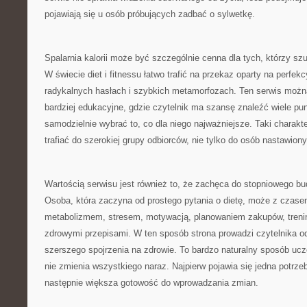
pojawiają się u osób próbujących zadbać o sylwetkę.
Spalarnia kalorii może być szczególnie cenna dla tych, którzy szu
W świecie diet i fitnessu łatwo trafić na przekaz oparty na perfek
radykalnych hasłach i szybkich metamorfozach. Ten serwis możn
bardziej edukacyjne, gdzie czytelnik ma szansę znaleźć wiele pu
samodzielnie wybrać to, co dla niego najważniejsze. Taki charakt
trafiać do szerokiej grupy odbiorców, nie tylko do osób nastawion
Wartością serwisu jest również to, że zachęca do stopniowego b
Osoba, która zaczyna od prostego pytania o dietę, może z czas
metabolizmem, stresem, motywacją, planowaniem zakupów, treni
zdrowymi przepisami. W ten sposób strona prowadzi czytelnika o
szerszego spojrzenia na zdrowie. To bardzo naturalny sposób ucz
nie zmienia wszystkiego naraz. Najpierw pojawia się jedna potrzeb
następnie większa gotowość do wprowadzania zmian.