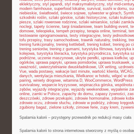
eklektyczny
,
styl japandi
,
styl maksymalistyczny
,
styl mid-centur
modern farmhouse
,
superfood lokalne
,
survival
,
sushi w domu
,
su
niebieskie
,
światłowód
,
świece sojowe
,
sylwester w górach
,
Symf
szkodniki roślin
,
szlaki górskie
,
szlaki historyczne
,
szlaki kulinar
piesze
,
szlaki rowerowe rodzinne
,
szlaki winiarskie
,
szlaki zamkó
noclegi
,
tapety ścienne
,
targi śniadaniowe
,
team building event
,
t
domowe
,
teleopieka
,
tempeh przepisy
,
terapia online
,
terminal
,
ter
testowanie oprogramowania
,
testy integracyjne
,
testy jednostkow
tofu przepisy
,
trasy samochodowe
,
trawnik naturalny
,
trekking
,
tre
trening funkcjonalny
,
trening kettlebell
,
trening kobiet
,
trening po c
trening seniorów
,
trening z gumami
,
turystyka filmowa
,
turystyka i
kolejowa
,
turystyka literacka
,
turystyka przyrodnicza
,
turystyka s
podróżne
,
uczenie maszynowe
,
ukryte perełki
,
uprawa kiełków
,
up
ogórków
,
uprawa papryki
,
uprawa pomidorów
,
uprawa truskawek
,
u
uważność
,
uwierzytelnianie dwuskładnikowe
,
UX writing
,
uzdrowis
Vue
,
wada postawy
,
wakacje last minute
,
wartość klienta
,
WCAG
danych
,
wentylacja mieszkania
,
Wielkanoc w hotelu
,
wilgoć w do
pairing
,
winiety drogowe
,
witamina D
,
WooCommerce
,
WordPress 
survivalowy
,
wsparcie kryzysowe
,
wspinaczka górska
,
wspólnota
zębów
,
wyjazdy integracyjne
,
wyjazdy weekendowe
,
wypalenie z
online
,
zamki w Polsce
,
zapachy do domu
,
zapasy żywności
,
zasł
deszczówki
,
zdrowe przekąski
,
zdrowie hormonalne
,
zdrowie kobi
zdrowie oczu
,
zdrowie słuchu
,
zdrowie w podróży
,
zdrowy kręgosł
zgubiony bagaż
,
zielone szkoły
,
zimowe ferie
,
zupy krem
,
żywieni
Spalarnia kalorii – przystępny przewodnik po redukcji masy ciała
Spalarnia kalorii to strona internetowa stworzony z myślą o osob