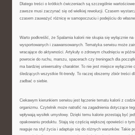
Dlatego treści o krótkich ćwiczeniach są szczególnie wartościow
zawsze musi zaczynać się od wielkiej rewolucji. Czasem wystarc
czasem zauważyć różnicę w samopoczuciu i podejściu do własneg
Warto podkreślić, że Spalarnia kalorii nie skupia się wyłącznie n
wysportowanych i zaawansowanych. Tematyka serwisu może zain
wracające do aktywności. Artykuły o zdrowym chudnięciu w późn
powrocie do ruchu, marszu, spacerach czy treningach dla początk
ma bardziej uniwersalny charakter. To nie jest miejsce wyłącznie 
śledzących wszystkie fit-trendy. To raczej obszerny zbiór treści d
zadbać o siebie.
Ciekawym kierunkiem serwisu jest łączenie tematu kalorii z cod
organizmu. Czytelnik może natrafić na zagadnienia dotyczące tego
wpływają wysiłek umysłowy. Dzięki temu kalorie przestają być jed
opakowaniu produktu. Stają się częścią większej opowieści o tym,
reaguje na styl życia i adaptuje się do różnych warunków. Takie p