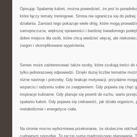
Opisując Spalarnię kalorii, można powiedzieć, że jest to poradnik
które łączy tematy treningowe. Strona nie ogranicza się do jednej
działania. Zamiast tego pokazuje wiele dróg, które mogą prowadz
samopoczucia, większej sprawności i bardziej świadomego podejś
dobre miejsce dla osób, które chcą wiedzieć więcej, ale niekoniec
żargon i skomplikowane wyjaśnienia.
Serwis może zainteresować także osoby, które szukają treści do r
tylko jednorazowej odpowiedzi. Dzięki dużej liczbie tematów moż
różne nastroje i potrzeby. Gdy brakuje motywacji, przydatne mogą
wsparciu i radzeniu sobie ze zwątpieniem. Gdy pojawia się chęć
inspiracje kulinarne. Gdy planuje się powrót do ruchu, warto przejr
spalaniu kalorii. Gdy pojawia się ciekawość, jak działa organizm
metabolizmie i energetyce ciała.
Na stronie mocno wybrzmiewa przekonanie, że skuteczne odchud
cudownym sposobie. To raczej suma mądrzejszego planowania. T