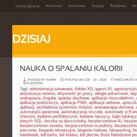
Archiwum
Kazimierz
Redakcja
Se
Strona główna
Połowa
DZISIAJ
NAUKA O SPALANIU KALORII
POSTED BY ADMIN
POSTED ON CZE - 18 - 2026
MOŻLIWOŚĆ 
WYŁĄCZONA
Tagi:
administracja serwerami
,
Adobe XD
,
agenci AI
,
agroturysty
aktywizacja seniora
,
aktywność po pracy
,
alergie pokarmowe
,
alg
andropauza
,
Angular
,
aparaty słuchowe
,
aplikacje cross-platform
,
aplikacje podróżnicze
,
aplikacje PWA
,
aplikacje webowe
,
apteczk
aplikacji
,
architektura systemów
,
Arduino
,
aromaterapia domowa
,
automatyka garażowa
,
automatyzacja no-code
,
autostrady w Euro
chmurze
,
badania profilaktyczne
,
badanie tarczycy
,
bajki edukacy
danych SQL
,
beczka na deszczówkę
,
bezpieczeństwo AI
,
bezpie
bezpieczeństwo seniora
,
bezpieczeństwo w podróży
,
bezpieczeńs
wiercenie
,
bieganie rekreacyjne
,
bieganie trailowe
,
bikepacking
,
b
handmade
,
ból barku
,
ból kolana
,
ból pleców
,
Boże Narodzenie p