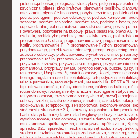
pielęgnacja bonsai
,
pielęgnacja storczyków
,
pielęgnacja sukulent
psychiczna
,
pilates
,
piwo kraftowe
,
planowanie posiłków
,
planowa
mieszkaniu
,
płynność finansowa
,
pobyty lecznicze
,
podatek od n
podróż pociągiem
,
podróże edukacyjne
,
podróże kamperem
,
podr
sezonem
,
podróże senioralne
,
podróże solo
,
podróże z kotem
,
po
odpowiedzialne
,
pola namiotowe
,
porządki domowe
,
posiłki po tre
PowerShell
,
pozwolenie na budowę
,
prawa pasażera
,
prawo AI
,
Pr
osobista
,
profilaktyka próchnicy
,
profilaktyka serca
,
profilaktyka 
programowanie C sharp
,
programowanie Java
,
programowanie Jav
Kotlin
,
programowanie PHP
,
programowanie Python
,
programowani
przydomowego
,
projektowanie interakcji
,
prompt engineering
,
prom
zdawczo-odbiorczy
,
prototypowanie
,
prywatność online
,
przepraw
przesadzanie roślin
,
przetwory owocowe
,
przetwory warzywne
,
pr
przycinanie krzewów
,
przyczepa kempingowa
,
przygotowanie do 
półmaratonu
,
przyprawy świata
,
psychodietetyka
,
puzzle
,
quizy
,
r
ransomware
,
Raspberry Pi
,
ravioli domowe
,
React
,
recenzje kawia
treningu
,
regulamin osiedla
,
rehabilitacja ortopedyczna
,
rehabilitac
relacje partnerskie
,
renowacja mebli
,
research UX
,
REST API
,
res
trip
,
rolowanie mięśni
,
rośliny cieniolubne
,
rośliny na balkon
,
rośli
router domowy
,
rozciąganie dynamiczne
,
rozciąganie statyczne
,
r
rozrywka domowa
,
rozszerzona rzeczywistość
,
rozwój emocjonal
dobowy
,
rzeźba
,
sałatki sezonowe
,
sanatoria
,
sąsiedzkie relacje
,
ściółkowanie
,
scrapbooking
,
sen sportowca
,
sezonowe owoce
,
se
sieć mesh
,
skanowanie 3D
,
skanseny regionalne
,
skład produktó
bash
,
skrzynka narzędziowa
,
ślad węglowy podróży
,
slow travel
,
wysokobiałkowe
,
sosy domowe
,
spiżarnia domowa
,
spływy kajak
mieszkaniowa
,
spółka cywilna
,
spółka jawna
,
spółka z o.o.
,
Sprin
sprzedaż B2C
,
sprzedaż mieszkania
,
sprzęt audio
,
sprzęt trekki
stodoła mieszkalna
,
stomatologia zachowawcza
,
streaming
,
stree
relaksu
,
stres przewlekły
,
struktury danych
,
studio domowe
,
styl 