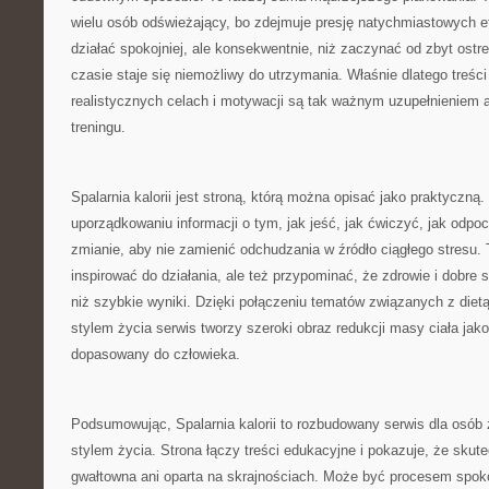
wielu osób odświeżający, bo zdejmuje presję natychmiastowych ef
działać spokojniej, ale konsekwentnie, niż zaczynać od zbyt ostre
czasie staje się niemożliwy do utrzymania. Właśnie dlatego treś
realistycznych celach i motywacji są tak ważnym uzupełnieniem a
treningu.
Spalarnia kalorii jest stroną, którą można opisać jako praktyczną
uporządkowaniu informacji o tym, jak jeść, jak ćwiczyć, jak odpo
zmianie, aby nie zamienić odchudzania w źródło ciągłego stresu.
inspirować do działania, ale też przypominać, że zdrowie i dobr
niż szybkie wyniki. Dzięki połączeniu tematów związanych z dietą
stylem życia serwis tworzy szeroki obraz redukcji masy ciała jak
dopasowany do człowieka.
Podsumowując, Spalarnia kalorii to rozbudowany serwis dla osó
stylem życia. Strona łączy treści edukacyjne i pokazuje, że sku
gwałtowna ani oparta na skrajnościach. Może być procesem spok