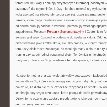
temat redukcji wagi i szukają przystępnych informacji podanych w
przestrzeń dla czytelników, którzy nie chcą opierać się wyłączni
wolą spojrzeć na zdrowy styl życia szerzej: przez pryzmat suplem
tematy, które mogą zainteresować zarówno osoby stawiające pierws
od dawna próbują zadbać o zdrowie i potrzebują świeżego spojrze
zagadnienia. Polecam
Poradnik Suplementacyjny
i Czytelnicze Ar
serwisu jest jego różnorodne podejście do spalania kalorii. Odchudz
przedstawiane jako krótka akcja, ale jako proces, w którym znacz
temu czytelnik może zobaczyć, że redukcja masy ciała to nie tylko
trening czy wybór jednej popularnej diety. To również umiejętnoś
motywacji. Taki sposób prowadzenia tematu sprawia, że treści są
Na stronie można znaleźć wiele artykułów dotyczących jadłospis
ważna dla osób, które zastanawiają się, co jeść, aby utrzymać de
pokazuje, że dieta nie musi oznaczać rezygnacji ze smaku. W wi
inspiracje dotyczące przekąsek, które pasują do osób prowadzącyc
Dzięki temu odżywianie zostaje przedstawione jako coś, co możn
jako sztywny zestaw zakazów.