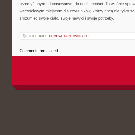
przemyślanym i dopasowanym do codzienności. To właśnie spraw
wartościowym miejscem dla czytelników, którzy chcą nie tylko sch
zrozumieć swoje ciało, swoje nawyki i swoje potrzeby.
CATEGORIES:
DOMOWE PRZETWORY FIT
Comments are closed.