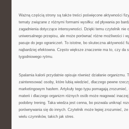
Ważną częścią strony są także treści poświęcone aktywności fiz
tematy związane z różnymi formami wysiłku: od pływania po bardz
zagadnienia dotyczące intensywności. Dzięki temu czytelnik nie 
uniwersalnego przepisu, ale może porównać różne możliwości i wy
pasuje do jego ograniczeń. To istotne, bo skuteczna aktywność f
najbardziej efektowna. Często większe znaczenie ma to, czy da s
tygodniowego rytmu.
Spalarnia kalorii przydatnie opisuje również działanie organizmu. 
zainteresować osoby, które lubią wiedzieć, dlaczego pewne rzeczy 
marketingowym hasłem. Artykuły tego typu pomagają zrozumieć,
materii i dlaczego organizm różnych osób może reagować inaczej
podobny trening. Taka wiedza jest cenna, bo pozwala uniknąć ro
porównywania się do innych. Czytelnik może lepiej zrozumieć, ż
wielu czynników, takich jak stres.