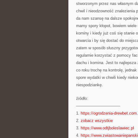
stworzonym przez nas własnym dac
chwil i nieodzowność znalezienia 
da nam szansę na dalsze spokojne
mamy spory kłopot, bowiem wiele o
kominy i kiedy już coś się stani
otwarcia i by się dostać do miejsc
zatem w sposób słuszny przygotow
regularnie korzystać z pomocy fac
dachu i komina. Jest to najleps
co roku trochę na kontrolę, jedna
spore wydatki w chwili kiedy niek
niespodziankę.
źródło:
———————————
1.
https://ogrodzenia-drewbet.com.
2.
zobacz wszystkie
3.
https://www.odtjboleslawiec.pl
4.
https://www.zwiastowaniepansk