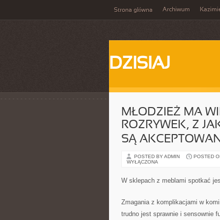
Archiwum
Kazimi
Strona główna
DZISIAJ
MŁODZIEŻ MA W
ROZRYWEK, Z JAK
SĄ AKCEPTOWAN
POSTED BY ADMIN
POSTED ON
WYŁĄCZONA
W sklepach z meblami spotkać je
Zmagania z komplikacjami w komin
trudno jest sprawnie i sensownie f