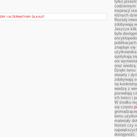
tylko przestr
codziennym 
inspiracji o
różnych dzie
NY I ALTERNATYWY DLA AUT
Rozwój inter
zdobywają wi
Jeszcze kilk
była dostępn
encyklopedia
publikacjach
znajduje się
użytkownika. 
spotykają si
oni wymieni
oraz wiedzą 
Dzięki temu 
otwarty i dy
zdobywają se
na konkretny
wiedzę z wie
pozwalają cz
ich treści i
W środku te
się często
p
gromadzącego
temu użytko
materiały do
historii czy
największych
dostępność.