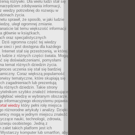
zenią rozrywki. Dla wielu ludzi stał się
narzędziem zdobywania informacji,
raz wiedzy potrzebnej do rozwoju w
dzinach życia.
netu sprawił, że sposób, w jaki ludzie
edzę, uległ ogromnej zmianie.
anaście lat temu większość informacji
a głównie w książkach,
ch oraz specjalistycznych
. Dziś ogromna część tej wiedzy
 w sieci i jest dostępna dla każdego
Internet stał się przestrzenią, w której
ę ludzie z różnych części świata. Mogą
ać się doświadczeniami, pomysłami
na temat różnych dziedzin życia.
proces uczenia się stał się bardziej
namiczny. Coraz większą popularność
rwisy tematyczne, które skupiają się
ch zagadnieniach lub prezentują
lu różnych dziedzin. Takie strony
ytelnikom szybko znaleźć interesujące
 pogłębiać wiedzę w wybranym obszarze.
go informacyjnego ekosystemu pojawia
ortal wiedzy
który pełni rolę miejsca
 różnorodne artykuły i analizy. Dzięki
wnicy mogą w jednym miejscu znaleźć
tyczące nauki, technologii, zdrowia,
 rozwoju osobistego. Jedną z
 zalet takich platform jest ich
 Wystarczy komputer lub smartfon, aby