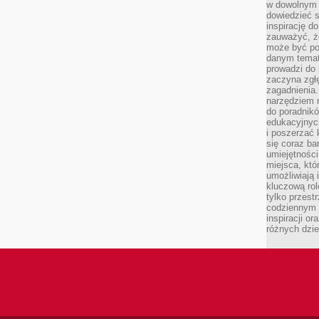
w dowolnym 
dowiedzieć 
inspirację d
zauważyć, że
może być po
danym temat
prowadzi do
zaczyna zgł
zagadnienia. 
narzędziem 
do poradnikó
edukacyjnyc
i poszerzać 
się coraz ba
umiejętności
miejsca, któ
umożliwiają 
kluczową rolę
tylko przestr
codziennym 
inspiracji o
różnych dzie