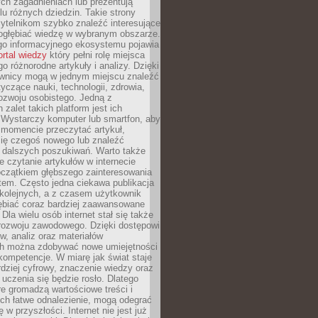
ch zagadnieniach lub prezentują
lu różnych dziedzin. Takie strony
ytelnikom szybko znaleźć interesujące
 pogłębiać wiedzę w wybranym obszarze.
go informacyjnego ekosystemu pojawia
ortal wiedzy
który pełni rolę miejsca
 różnorodne artykuły i analizy. Dzięki
wnicy mogą w jednym miejscu znaleźć
tyczące nauki, technologii, zdrowia,
 rozwoju osobistego. Jedną z
 zalet takich platform jest ich
 Wystarczy komputer lub smartfon, aby
momencie przeczytać artykuł,
się czegoś nowego lub znaleźć
o dalszych poszukiwań. Warto także
 czytanie artykułów w internecie
czątkiem głębszego zainteresowania
em. Często jedna ciekawa publikacja
 kolejnych, a z czasem użytkownik
ębiać coraz bardziej zaawansowane
Dla wielu osób internet stał się także
rozwoju zawodowego. Dzięki dostępowi
w, analiz oraz materiałów
h można zdobywać nowe umiejętności
kompetencje. W miarę jak świat staje
rdziej cyfrowy, znaczenie wiedzy oraz
 uczenia się będzie rosło. Dlatego
re gromadzą wartościowe treści i
ich łatwe odnalezienie, mogą odegrać
 w przyszłości. Internet nie jest już