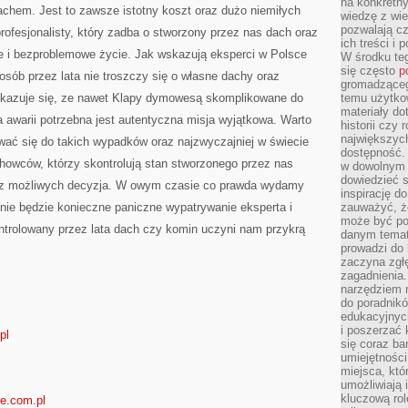
na konkretny
PRZEZ
hem. Jest to zawsze istotny koszt oraz dużo niemiłych
SPOŁECZEŃSTWO
wiedzę z wie
pozwalają cz
profesjonalisty, który zadba o stworzony przez nas dach oraz
ich treści i
 i bezproblemowe życie. Jak wskazują eksperci w Polsce
W środku te
się często
p
sób przez lata nie troszczy się o własne dachy oraz
gromadzącego
e okazuje się, ze nawet Klapy dymowesą skomplikowane do
temu użytko
materiały do
a awarii potrzebna jest autentyczna misja wyjątkowa. Warto
historii czy
największych
ać się do takich wypadków oraz najzwyczajniej w świecie
dostępność.
howców, którzy skontrolują stan stworzonego przez nas
w dowolnym 
dowiedzieć 
za z możliwych decyzja. W owym czasie co prawda wydamy
inspirację d
k nie będzie konieczne paniczne wypatrywanie eksperta i
zauważyć, że
może być po
ontrolowany przez lata dach czy komin uczyni nam przykrą
danym temat
prowadzi do
zaczyna zgł
zagadnienia. 
narzędziem 
do poradnikó
edukacyjnyc
i poszerzać 
pl
się coraz ba
umiejętności
miejsca, któ
umożliwiają 
kluczową rolę
ie.com.pl