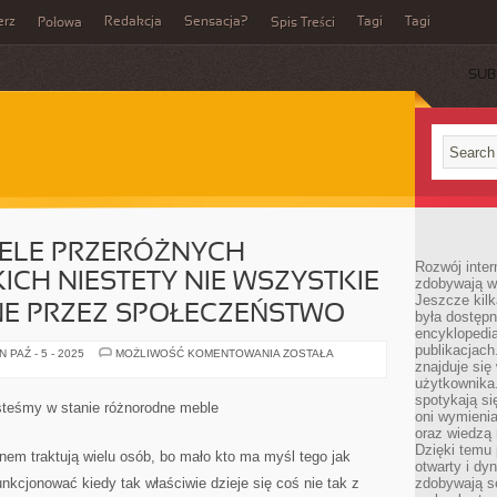
erz
Redakcja
Sensacja?
Tagi
Tagi
Połowa
Spis Treści
SUB
IELE PRZERÓŻNYCH
Rozwój inter
ICH NIESTETY NIE WSZYSTKIE
zdobywają wi
Jeszcze kilk
E PRZEZ SPOŁECZEŃSTWO
była dostępn
encyklopedia
publikacjach
MŁODZIEŻ
 PAŹ - 5 - 2025
MOŻLIWOŚĆ KOMENTOWANIA
ZOSTAŁA
MA
znajduje się
WIELE
użytkownika. 
PRZERÓŻNYCH
spotykają si
ROZRYWEK,
steśmy w stanie różnorodne meble
Z
oni wymieni
JAKICH
oraz wiedzą 
NIESTETY
Dzięki temu 
NIE
em traktują wielu osób, bo mało kto ma myśl tego jak
WSZYSTKIE
otwarty i dy
SĄ
unkcjonować kiedy tak właściwie dzieje się coś nie tak z
zdobywają se
AKCEPTOWANE