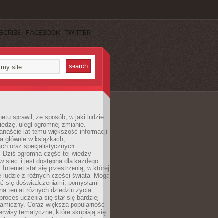
SCRIBE
FACEBOOK
TWITTER
netu sprawił, że sposób, w jaki ludzie
edzę, uległ ogromnej zmianie.
anaście lat temu większość informacji
a głównie w książkach,
ch oraz specjalistycznych
. Dziś ogromna część tej wiedzy
 w sieci i jest dostępna dla każdego
Internet stał się przestrzenią, w której
ę ludzie z różnych części świata. Mogą
ać się doświadczeniami, pomysłami
na temat różnych dziedzin życia.
proces uczenia się stał się bardziej
namiczny. Coraz większą popularność
rwisy tematyczne, które skupiają się