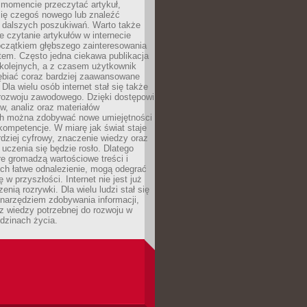
momencie przeczytać artykuł,
się czegoś nowego lub znaleźć
o dalszych poszukiwań. Warto także
 czytanie artykułów w internecie
czątkiem głębszego zainteresowania
em. Często jedna ciekawa publikacja
 kolejnych, a z czasem użytkownik
ębiać coraz bardziej zaawansowane
Dla wielu osób internet stał się także
rozwoju zawodowego. Dzięki dostępowi
w, analiz oraz materiałów
h można zdobywać nowe umiejętności
kompetencje. W miarę jak świat staje
rdziej cyfrowy, znaczenie wiedzy oraz
 uczenia się będzie rosło. Dlatego
re gromadzą wartościowe treści i
ich łatwe odnalezienie, mogą odegrać
 w przyszłości. Internet nie jest już
zenią rozrywki. Dla wielu ludzi stał się
narzędziem zdobywania informacji,
raz wiedzy potrzebnej do rozwoju w
dzinach życia.