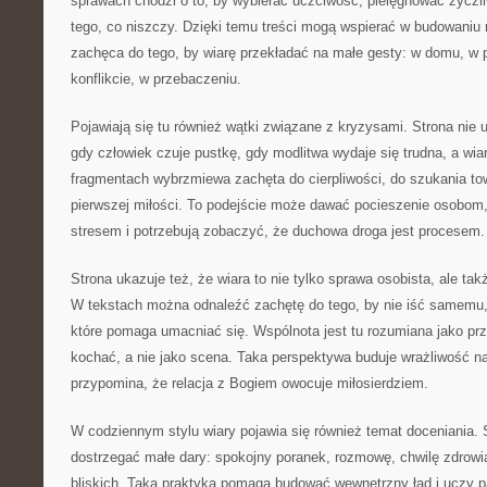
sprawach chodzi o to, by wybierać uczciwość, pielęgnować życzl
tego, co niszczy. Dzięki temu treści mogą wspierać w budowani
zachęca do tego, by wiarę przekładać na małe gesty: w domu, w 
konflikcie, w przebaczeniu.
Pojawiają się tu również wątki związane z kryzysami. Strona nie u
gdy człowiek czuje pustkę, gdy modlitwa wydaje się trudna, a wia
fragmentach wybrzmiewa zachęta do cierpliwości, do szukania to
pierwszej miłości. To podejście może dawać pocieszenie osobom,
stresem i potrzebują zobaczyć, że duchowa droga jest procesem.
Strona ukazuje też, że wiara to nie tylko sprawa osobista, ale ta
W tekstach można odnaleźć zachętę do tego, by nie iść samemu,
które pomaga umacniać się. Wspólnota jest tu rozumiana jako prz
kochać, a nie jako scena. Taka perspektywa buduje wrażliwość na
przypomina, że relacja z Bogiem owocuje miłosierdziem.
W codziennym stylu wiary pojawia się również temat doceniania. 
dostrzegać małe dary: spokojny poranek, rozmowę, chwilę zdrowi
bliskich. Taka praktyka pomaga budować wewnętrzny ład i uczy pa