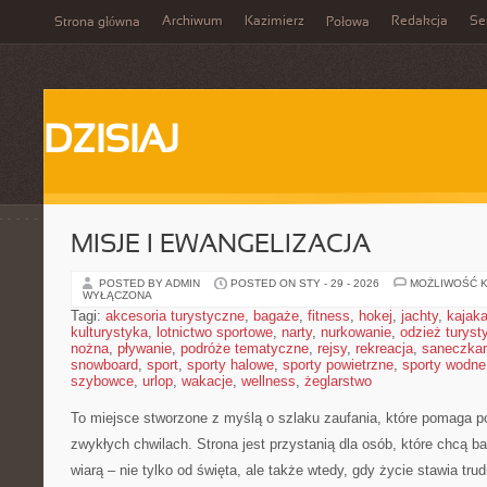
Archiwum
Kazimierz
Redakcja
Se
Strona główna
Połowa
DZISIAJ
MISJE I EWANGELIZACJA
POSTED BY ADMIN
POSTED ON STY - 29 - 2026
MOŻLIWOŚĆ 
WYŁĄCZONA
Tagi:
akcesoria turystyczne
,
bagaże
,
fitness
,
hokej
,
jachty
,
kajak
kulturystyka
,
lotnictwo sportowe
,
narty
,
nurkowanie
,
odzież turyst
nożna
,
pływanie
,
podróże tematyczne
,
rejsy
,
rekreacja
,
saneczka
snowboard
,
sport
,
sporty halowe
,
sporty powietrzne
,
sporty wodne
szybowce
,
urlop
,
wakacje
,
wellness
,
żeglarstwo
To miejsce stworzone z myślą o szlaku zaufania, które pomaga po
zwykłych chwilach. Strona jest przystanią dla osób, które chcą b
wiarą – nie tylko od święta, ale także wtedy, gdy życie stawia trud