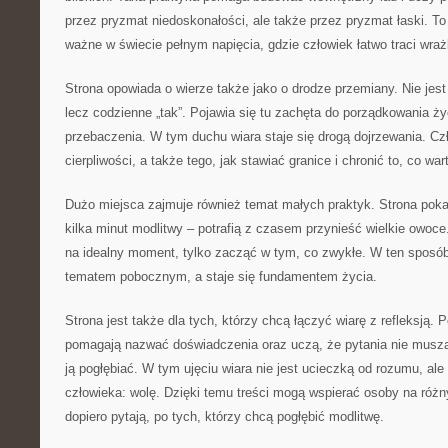
przez pryzmat niedoskonałości, ale także przez pryzmat łaski. To
ważne w świecie pełnym napięcia, gdzie człowiek łatwo traci wraż
Strona opowiada o wierze także jako o drodze przemiany. Nie jes
lecz codzienne „tak”. Pojawia się tu zachęta do porządkowania ży
przebaczenia. W tym duchu wiara staje się drogą dojrzewania. C
cierpliwości, a także tego, jak stawiać granice i chronić to, co wa
Dużo miejsca zajmuje również temat małych praktyk. Strona pokaz
kilka minut modlitwy – potrafią z czasem przynieść wielkie owoce
na idealny moment, tylko zacząć w tym, co zwykłe. W ten sposób
tematem pobocznym, a staje się fundamentem życia.
Strona jest także dla tych, którzy chcą łączyć wiarę z refleksją. P
pomagają nazwać doświadczenia oraz uczą, że pytania nie muszą
ją pogłębiać. W tym ujęciu wiara nie jest ucieczką od rozumu, ale
człowieka: wolę. Dzięki temu treści mogą wspierać osoby na różn
dopiero pytają, po tych, którzy chcą pogłębić modlitwę.