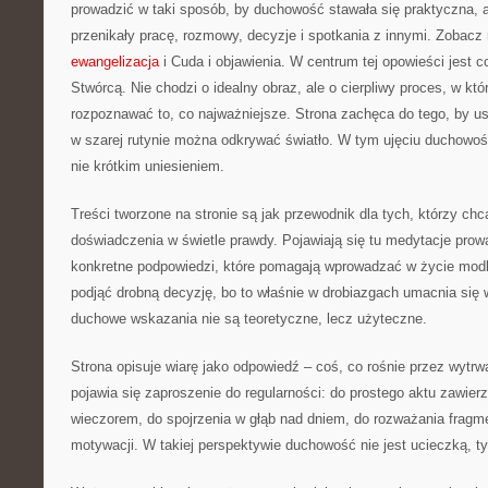
prowadzić w taki sposób, by duchowość stawała się praktyczna, a 
przenikały pracę, rozmowy, decyzje i spotkania z innymi. Zobacz
ewangelizacja
i Cuda i objawienia. W centrum tej opowieści jest 
Stwórcą. Nie chodzi o idealny obraz, ale o cierpliwy proces, w któ
rozpoznawać to, co najważniejsze. Strona zachęca do tego, by u
w szarej rutynie można odkrywać światło. W tym ujęciu duchowość
nie krótkim uniesieniem.
Treści tworzone na stronie są jak przewodnik dla tych, którzy ch
doświadczenia w świetle prawdy. Pojawiają się tu medytacje prow
konkretne podpowiedzi, które pomagają wprowadzać w życie modl
podjąć drobną decyzję, bo to właśnie w drobiazgach umacnia się 
duchowe wskazania nie są teoretyczne, lecz użyteczne.
Strona opisuje wiarę jako odpowiedź – coś, co rośnie przez wytr
pojawia się zaproszenie do regularności: do prostego aktu zawierz
wieczorem, do spojrzenia w głąb nad dniem, do rozważania fragm
motywacji. W takiej perspektywie duchowość nie jest ucieczką, t