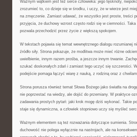
Ważnym wątkiem jest też serce człowieka: jego tęsknoty, niepoko
zrozumieć to, co dzieje się w środku, i uczy, że w wierze jest mie
na zmęczenie. Zamiast udawać, że wszystko jest proste, treści 
przyjęcia, że duchowy wzrost często rodzi się w ciemności. Taka
pozwala przechodzić przez życie z większą spokojem.
W tekstach pojawia się temat wewnętrznego dialogu rozumianej nie
źródło siły. Strona pokazuje, że modlitwa może mieć różne odcien
uwielbienie, innym razem prośba, a jeszcze innym trwanie. Zachę
szukać doskonałych zdań i zamiast tego uczyć się szczerości. W
podejście pomaga łączyć wiarę z nauką, z rodziną oraz z chwilam
Strona porusza również temat Słowa Bożego jako światła na drogę
nie poprzestać na wiedzy, ale dojść do przemiany. W praktyce oz
zadawania prostych pytań: jaki krok mogę dziś wykonać. Takie po
staje się dynamiczna, a człowiek stopniowo uczy się myśleć ser
Ważnym elementem są też rozważania dotyczące sumienia. Stro
duchowość nie polega wyłącznie na nastrojach, ale na konsekwen