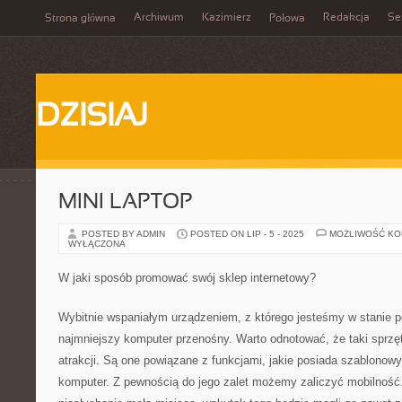
Archiwum
Kazimierz
Redakcja
Se
Strona główna
Połowa
DZISIAJ
MINI LAPTOP
POSTED BY ADMIN
POSTED ON LIP - 5 - 2025
MOŻLIWOŚĆ K
WYŁĄCZONA
W jaki sposób promować swój sklep internetowy?
Wybitnie wspaniałym urządzeniem, z którego jesteśmy w stanie p
najmniejszy komputer przenośny. Warto odnotować, że taki spr
atrakcji. Są one powiązane z funkcjami, jakie posiada szablonowy
komputer. Z pewnością do jego zalet możemy zaliczyć mobilność