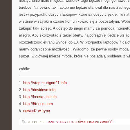
niesłychanie mało miejsca, wskutek tego będzie mogli go nawet zm
torebce. Na pewno taki laptop nie będzie stanowił dla nas żadneg
jest w przypadku dużych laptopów, które są dosyć ciężkie. To nat
w stanie w szybkim czasie komunikować się z pozostałymi. Wobe
zakupić taki sprzęt. A dostęp do niego mamy za pomocą Internetu, 
allegro. Aby skorzystać z takiej oferty, najporządniej będzie wzią
rozdzielczość ekranu wynosi do 10. W przypadku laptopów 7 calo
mamy ograniczone możliwości. Wiadomo, że pewne osoby mogą so
sprzęt, w głównej mierze młode, które nie posiadają problemu z 
źródło:
———————————
1.
http://stop-stuttgart21.info
2.
http://davidovo.info
3.
http://hensa-chi.info
4.
http://5teens.com
5.
odwiedź witrynę
CATEGORIES:
TANTRYCZNY SEKS I ŚWIADOMA INTYMNOŚĆ