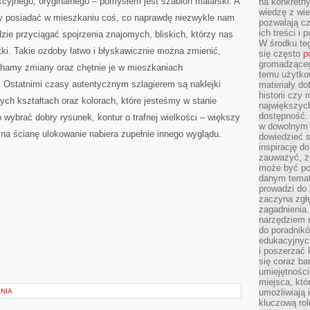
cyjnego, oryginalnego – pomysłem jest szablon malarski. A
na konkretny
wiedzę z wie
imy posiadać w mieszkaniu coś, co naprawdę niezwykle nam
pozwalają cz
ich treści i
dzie przyciągać spojrzenia znajomych, bliskich, którzy nas
W środku te
ki. Takie ozdoby łatwo i błyskawicznie można zmienić,
się często
p
gromadzącego
chamy zmiany oraz chętnie je w mieszkaniach
temu użytko
. Ostatnimi czasy autentycznym szlagierem są naklejki
materiały do
historii czy
ych kształtach oraz kolorach, które jesteśmy w stanie
największych
dostępność.
 wybrać dobry rysunek, kontur o trafnej wielkości – większy
w dowolnym 
 na ścianę ulokowanie nabiera zupełnie innego wyglądu.
dowiedzieć 
inspirację d
zauważyć, że
może być po
danym temat
prowadzi do
zaczyna zgł
zagadnienia. 
narzędziem 
do poradnikó
edukacyjnyc
i poszerzać 
się coraz ba
umiejętności
miejsca, któ
NIA
umożliwiają 
kluczową rolę