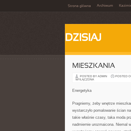
Archiwum
Kazimi
Strona główna
DZISIAJ
MIESZKANIA
POSTED BY ADMIN
POSTED ON 
WYŁĄCZONA
Energetyka
Pragniemy, żeby wnętrze mieszkani
wystarczyło pomalowanie ścian na 
takie właśnie czasy, taka moda pr
nadmiernie urozmaicona. Niemal w