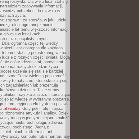
zenią rozrywki. Dla wielu ludzi stał się
narzędziem zdobywania informacji,
raz wiedzy potrzebnej do rozwoju w
dzinach życia.
netu sprawił, że sposób, w jaki ludzie
edzę, uległ ogromnej zmianie.
anaście lat temu większość informacji
a głównie w książkach,
ch oraz specjalistycznych
. Dziś ogromna część tej wiedzy
 w sieci i jest dostępna dla każdego
Internet stał się przestrzenią, w której
ę ludzie z różnych części świata. Mogą
ać się doświadczeniami, pomysłami
na temat różnych dziedzin życia.
proces uczenia się stał się bardziej
namiczny. Coraz większą popularność
rwisy tematyczne, które skupiają się
ch zagadnieniach lub prezentują
lu różnych dziedzin. Takie strony
ytelnikom szybko znaleźć interesujące
 pogłębiać wiedzę w wybranym obszarze.
go informacyjnego ekosystemu pojawia
ortal wiedzy
który pełni rolę miejsca
 różnorodne artykuły i analizy. Dzięki
wnicy mogą w jednym miejscu znaleźć
tyczące nauki, technologii, zdrowia,
 rozwoju osobistego. Jedną z
 zalet takich platform jest ich
 Wystarczy komputer lub smartfon, aby