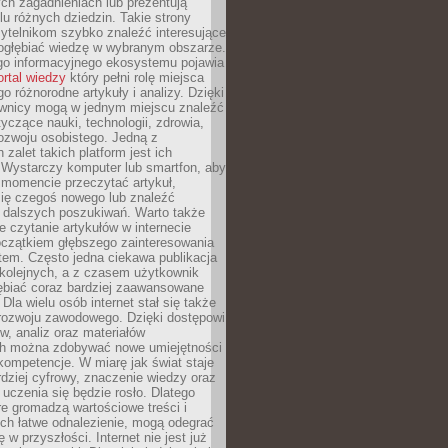
ch zagadnieniach lub prezentują
lu różnych dziedzin. Takie strony
ytelnikom szybko znaleźć interesujące
 pogłębiać wiedzę w wybranym obszarze.
go informacyjnego ekosystemu pojawia
ortal wiedzy
który pełni rolę miejsca
 różnorodne artykuły i analizy. Dzięki
wnicy mogą w jednym miejscu znaleźć
tyczące nauki, technologii, zdrowia,
 rozwoju osobistego. Jedną z
 zalet takich platform jest ich
 Wystarczy komputer lub smartfon, aby
momencie przeczytać artykuł,
się czegoś nowego lub znaleźć
o dalszych poszukiwań. Warto także
 czytanie artykułów w internecie
czątkiem głębszego zainteresowania
em. Często jedna ciekawa publikacja
 kolejnych, a z czasem użytkownik
ębiać coraz bardziej zaawansowane
Dla wielu osób internet stał się także
rozwoju zawodowego. Dzięki dostępowi
w, analiz oraz materiałów
h można zdobywać nowe umiejętności
kompetencje. W miarę jak świat staje
rdziej cyfrowy, znaczenie wiedzy oraz
 uczenia się będzie rosło. Dlatego
re gromadzą wartościowe treści i
ich łatwe odnalezienie, mogą odegrać
 w przyszłości. Internet nie jest już