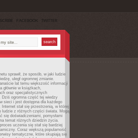
SCRIBE
FACEBOOK
TWITTER
netu sprawił, że sposób, w jaki ludzie
edzę, uległ ogromnej zmianie.
anaście lat temu większość informacji
a głównie w książkach,
ch oraz specjalistycznych
. Dziś ogromna część tej wiedzy
 w sieci i jest dostępna dla każdego
Internet stał się przestrzenią, w której
ę ludzie z różnych części świata. Mogą
ać się doświadczeniami, pomysłami
na temat różnych dziedzin życia.
proces uczenia się stał się bardziej
namiczny. Coraz większą popularność
rwisy tematyczne, które skupiają się