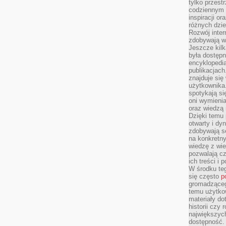
tylko przestr
codziennym 
inspiracji o
różnych dzie
Rozwój inter
zdobywają wi
Jeszcze kilk
była dostępn
encyklopedia
publikacjach
znajduje się
użytkownika. 
spotykają si
oni wymieni
oraz wiedzą 
Dzięki temu 
otwarty i dy
zdobywają se
na konkretny
wiedzę z wie
pozwalają cz
ich treści i
W środku te
się często
p
gromadzącego
temu użytko
materiały do
historii czy
największych
dostępność.