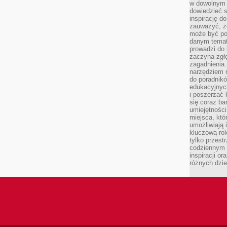
w dowolnym 
dowiedzieć 
inspirację d
zauważyć, że
może być po
danym temat
prowadzi do
zaczyna zgł
zagadnienia. 
narzędziem 
do poradnikó
edukacyjnyc
i poszerzać 
się coraz ba
umiejętności
miejsca, któ
umożliwiają 
kluczową rolę
tylko przestr
codziennym 
inspiracji o
różnych dzie