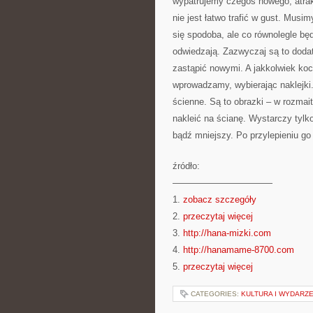
wypatrujemy czegoś nowego, atrak
nie jest łatwo trafić w gust. Mus
się spodoba, ale co równolegle bę
odwiedzają. Zazwyczaj są to dodat
zastąpić nowymi. A jakkolwiek ko
wprowadzamy, wybierając naklejki
ścienne. Są to obrazki – w rozmait
nakleić na ścianę. Wystarczy tylko
bądź mniejszy. Po przylepieniu go
źródło:
———————————
1.
zobacz szczegóły
2.
przeczytaj więcej
3.
http://hana-mizki.com
4.
http://hanamame-8700.com
5.
przeczytaj więcej
CATEGORIES:
KULTURA I WYDARZE