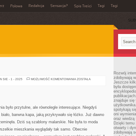
erz
Redakcja
Sensacja?
Tagi
Tagi
Połowa
Spis Treści
SUB
Rozwój inter
zdobywają wi
MIESZKANIA
SIE - 1 - 2025
MOŻLIWOŚĆ KOMENTOWANIA
ZOSTAŁA
Jeszcze kilk
była dostępn
encyklopedia
publikacjach
znajduje się
użytkownika. 
a było przytulne, ale równolegle interesujące. Niegdyś
spotykają si
oni wymieni
biało, barwna kapa, jaką przykrywało się łóżko. Już dawno
oraz wiedzą 
zeminęła. Dziś są szablony malarskie. Nie była to moda
Dzięki temu 
otwarty i dy
szelkie mieszkania wyglądały tak samo. Obecnie
zdobywają se