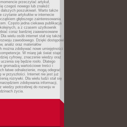
momencie przeczytać artykuł,
się czegoś nowego lub znaleźć
o dalszych poszukiwań. Warto także
 czytanie artykułów w internecie
czątkiem głębszego zainteresowania
em. Często jedna ciekawa publikacja
 kolejnych, a z czasem użytkownik
ębiać coraz bardziej zaawansowane
Dla wielu osób internet stał się także
rozwoju zawodowego. Dzięki dostępowi
w, analiz oraz materiałów
h można zdobywać nowe umiejętności
kompetencje. W miarę jak świat staje
rdziej cyfrowy, znaczenie wiedzy oraz
 uczenia się będzie rosło. Dlatego
re gromadzą wartościowe treści i
ich łatwe odnalezienie, mogą odegrać
 w przyszłości. Internet nie jest już
zenią rozrywki. Dla wielu ludzi stał się
narzędziem zdobywania informacji,
raz wiedzy potrzebnej do rozwoju w
dzinach życia.